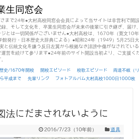
業生同窓会
かげさまで24年●大村高校同窓会会員によって当サイトは非営利で開
記録、そして文化を、卒業生同窓会が未来の後輩に引き継ぎ、届け
ジとは一切関係がございません●大村高校は、1670年（寛文10
学館発行・日本歴史大辞典による）●昭和24年（1949）5月25
事実と伝統文化を嫌う反日左翼から根拠なき誹謗中傷がなされてい
運営を続けて参ります●24年前のサイト開設当初より、ご支援く
す。
史/1670年開校
開校エピソード
校歌エピソード
両道不岐（
ら平成まで
先輩リンク
フォトアルバム大村高校1000日1000枚
図法にだまされないように
2016/7/23
（
10年前
）
道具