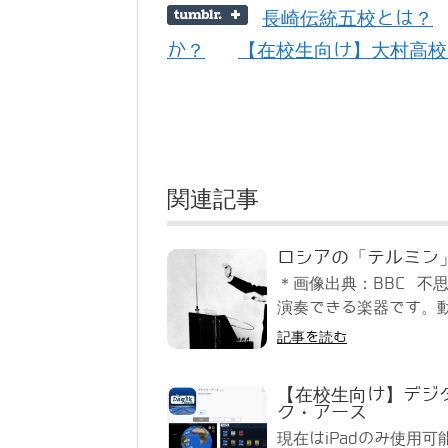
長崎伝統五校とは？
か？
【在校生向け】大村高校
関連記事
ロシアの「テルミン
＊画像出典：BBC 不
演奏できる楽器です。動
記事を読む
【在校生向け】デジ
ク・アース
現在はiPadのみ使用