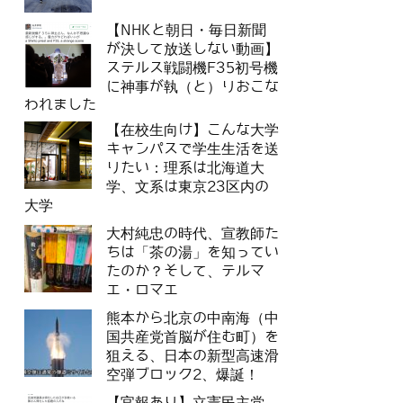
【NHKと朝日・毎日新聞
が決して放送しない動画】
ステルス戦闘機F35初号機
に神事が執（と）りおこな
われました
【在校生向け】こんな大学
キャンパスで学生生活を送
りたい：理系は北海道大
学、文系は東京23区内の
大学
大村純忠の時代、宣教師た
ちは「茶の湯」を知ってい
たのか？そして、テルマ
エ・ロマエ
熊本から北京の中南海（中
国共産党首脳が住む町）を
狙える、日本の新型高速滑
空弾ブロック2、爆誕！
【官報あり】立憲民主党