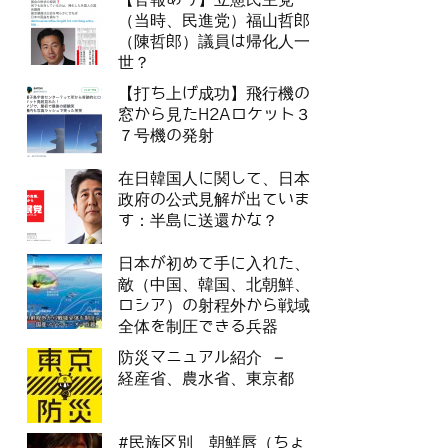
（当時、民進党）福山哲郎
（陳哲郎）議員は帰化人一
世？
【打ち上げ成功】飛行機の
窓から見たH2Aロケット３
７号機の発射
在日韓国人に関して、日本
政府の公式見解が出ていま
す：半島に送還かな？
日本が初めて手に入れた、
敵（中国、韓国、北朝鮮、
ロシア）の射程外から戦域
全体を制圧できる兵器
防災マニュアル紹介 –
経産省、農水省、東京都
#民族区別 朝鮮唇（ちょ