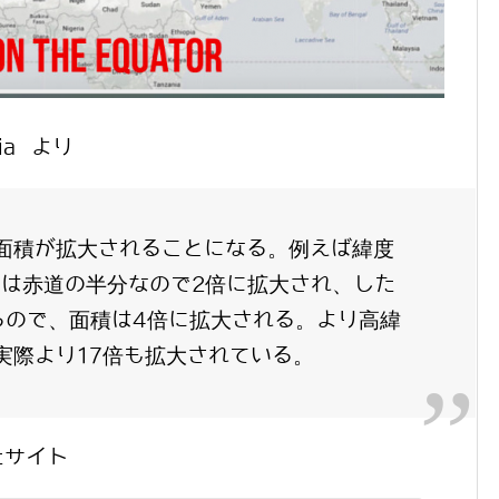
dia より
面積が拡大されることになる。例えば緯度
さは赤道の半分なので2倍に拡大され、した
るので、面積は4倍に拡大される。より高緯
実際より17倍も拡大されている。
たサイト