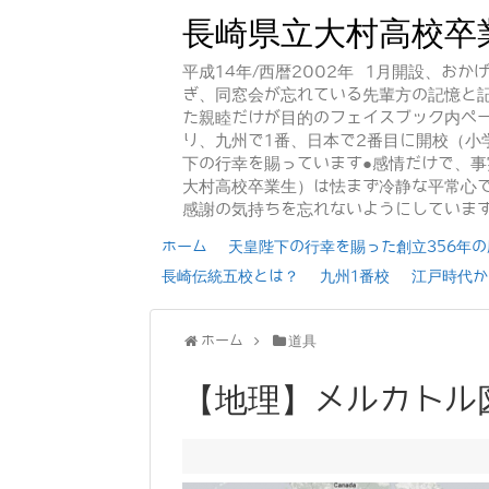
長崎県立大村高校卒
平成14年/西暦2002年 1月開設、お
ぎ、同窓会が忘れている先輩方の記憶と
た親睦だけが目的のフェイスブック内ペー
り、九州で1番、日本で2番目に開校（小
下の行幸を賜っています●感情だけで、
大村高校卒業生）は怯まず冷静な平常心で
感謝の気持ちを忘れないようにしていま
ホーム
天皇陛下の行幸を賜った創立356年の歴
長崎伝統五校とは？
九州1番校
江戸時代か
ホーム
道具
【地理】メルカトル