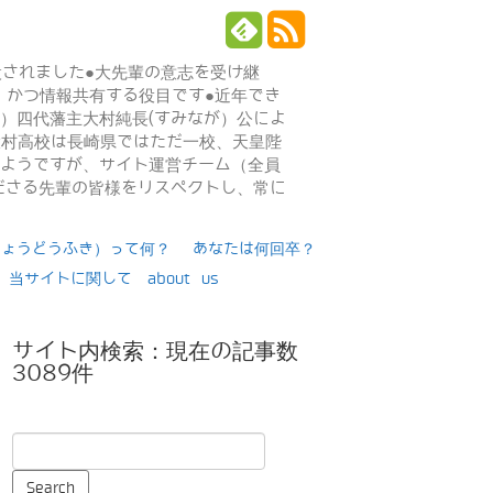
設されました●大先輩の意志を受け継
、かつ情報共有する役目です●近年でき
年）四代藩主大村純長(すみなが）公によ
日大村高校は長崎県ではただ一校、天皇陛
るようですが、サイト運営チーム（全員
ださる先輩の皆様をリスペクトし、常に
りょうどうふき）って何？
あなたは何回卒？
当サイトに関して about us
サイト内検索：現在の記事数
3089件