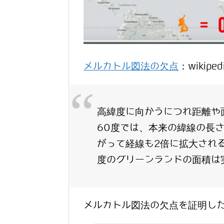
メルカトル図法の欠点
：wikipe
高緯度に向かうにつれ距離や
60度では、本来の緯線の長
がって経線も2倍に拡大され
度のグリーンランドの面積は
メルカトル図法の欠点を証明し