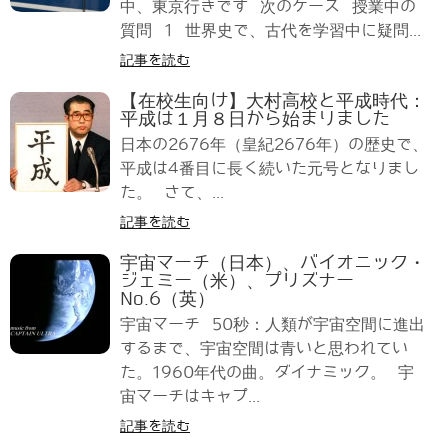
中、東京行きです 次のケース 授業中の
質問 1 世界史で、古代を学習中に疑問...
記事を読む
【在校生向け】大村高校と平成時代：
平成は１月８日から始まりました
日本の2676年（皇紀2676年）の歴史で、
平成は4番目に長く続いた元号となりまし
た。 さて、...
記事を読む
宇宙マーチ（日本）、バイオニック・
ジェミー（米）、プリズナー
No.6（英）
宇宙マーチ 50秒：人類が宇宙空間に進出
するまで、宇宙空間は青いと思われてい
た。1960年代の曲。ダイナミック。 宇
宙マーチはキャプ...
記事を読む