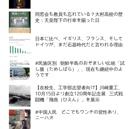
同窓会も教員も忘れている？大村高校の歴
史：天皇陛下の行幸を賜った日
日本に比べ、イギリス、フランス、そして
ドイツが、まだ石器時代だと言われる理由
#民族区別 朝鮮半島のおぞましい伝統「試
し腹（ためしばら）」、現在も継続中のよ
うです
【在校生、工学部志望者向け】川崎重工、
10月15日より創立120周年記念展 三式戦
闘機「飛燕（ひえん）」を展示
#中国人民 どこでもウンチの習性あり、
ニーハオ