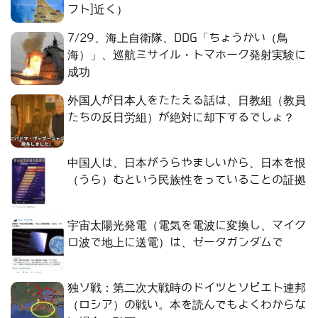
フト]近く）
7/29、海上自衛隊、DDG「ちょうかい（鳥
海）」、巡航ミサイル・トマホーク発射実験に
成功
外国人が日本人をたたえる話は、日教組（教員
たちの反日労組）が絶対に却下するでしょ？
中国人は、日本がうらやましいから、日本を恨
（うら）むという民族性をっていることの証拠
宇宙太陽光発電（電気を電波に変換し、マイク
ロ波で地上に送電）は、ゼータガンダムで
独ソ戦：第二次大戦時のドイツとソビエト連邦
（ロシア）の戦い。本を読んでもよくわからな