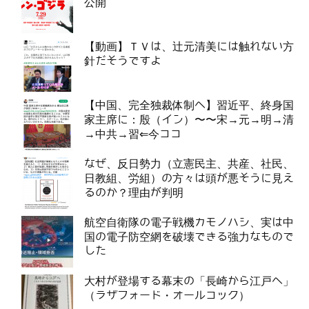
公開
【動画】ＴＶは、辻元清美には触れない方
針だそうですよ
【中国、完全独裁体制へ】習近平、終身国
家主席に：殷（イン）〜〜宋→元→明→清
→中共→習⇐今ココ
なぜ、反日勢力（立憲民主、共産、社民、
日教組、労組）の方々は頭が悪そうに見え
るのか？理由が判明
航空自衛隊の電子戦機カモノハシ、実は中
国の電子防空網を破壊できる強力なもので
した
大村が登場する幕末の「長崎から江戸へ」
（ラザフォード・オールコック）