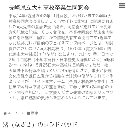
長崎県立大村高校卒業生同窓会
平成14年/西暦2002年 1月開設、おかげさまで24年●大
村高校同窓会会員によって当サイトは非営利で開設されま
した●大先輩の意志を受け継ぎ、同窓会が忘れている先輩
方の記憶と記録、そして文化を、卒業生同窓会が未来の後
輩に引き継ぎ、届け、かつ情報共有する役目です●近年で
きた親睦だけが目的のフェイスブック内ページとは一切関
係がございません●大村高校は、1670年（寛文10年）四
代藩主大村純長(すみなが）公により、九州で1番、日本で
2番目に開校（小学館発行・日本歴史大辞典による）●昭和
24年（1949）5月25日大村高校は長崎県ではただ一校、
天皇陛下の行幸を賜っています●感情だけで、事実と伝統
文化を嫌う反日左翼から根拠なき誹謗中傷がなされている
ようですが、サイト運営チーム（全員大村高校卒業生）は
怯まず冷静な平常心で運営を続けて参ります●24年前のサ
イト開設当初より、ご支援くださる先輩の皆様をリスペク
トし、常に感謝の気持ちを忘れないようにしています。
ホーム
歴史
渚（なぎさ）のシンドバッド