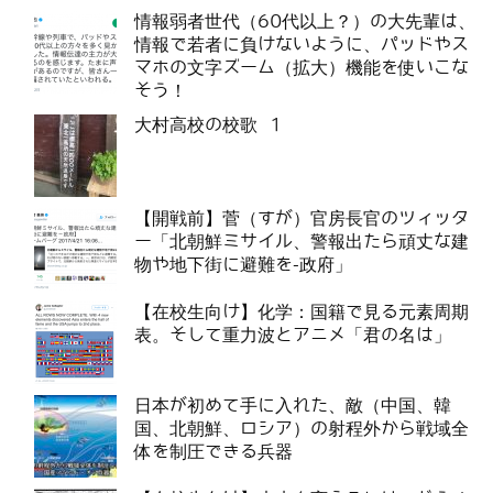
情報弱者世代（60代以上？）の大先輩は、
情報で若者に負けないように、パッドやス
マホの文字ズーム（拡大）機能を使いこな
そう！
大村高校の校歌 1
【開戦前】菅（すが）官房長官のツィッタ
ー「北朝鮮ミサイル、警報出たら頑丈な建
物や地下街に避難を-政府」
【在校生向け】化学：国籍で見る元素周期
表。そして重力波とアニメ「君の名は」
日本が初めて手に入れた、敵（中国、韓
国、北朝鮮、ロシア）の射程外から戦域全
体を制圧できる兵器