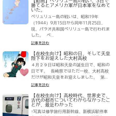
【動画】ペリリュー島の戦い。3日で
勝てるとアメリカ軍が日本軍をなめて
いた。
ペリュリュー島の戦いは、昭和19年
（1944）9月15日から同年11月25日、
現、パラオ共和国ペリリュー島で行われま
した。 ペ...
記事を読む
【在校生向け】昭和の日、そして天皇
陛下をお迎えした大村高校
４月２９日は昭和天皇の誕生日で、昭和の
日です。 長崎県ではただ一校、大村高校
だけが昭和天皇をお迎えしました。 第...
記事を読む
【在校生向け】高校時代、世界史で、
古代の都市についてわからなかったこ
とが、最近わかった
↑写真は修学旅行用新幹線、新横浜駅停車