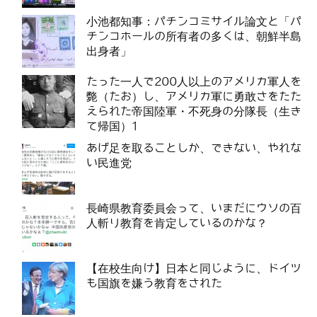
小池都知事：パチンコミサイル論文と「パ
チンコホールの所有者の多くは、朝鮮半島
出身者」
たった一人で200人以上のアメリカ軍人を
斃（たお）し、アメリカ軍に勇敢さをたた
えられた帝国陸軍・不死身の分隊長（生き
て帰国）1
あげ足を取ることしか、できない、やれな
い民進党
長崎県教育委員会って、いまだにウソの百
人斬り教育を肯定しているのかな？
【在校生向け】日本と同じように、ドイツ
も国旗を嫌う教育をされた