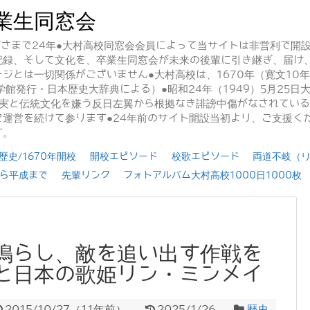
業生同窓会
かげさまで24年●大村高校同窓会会員によって当サイトは非営利で開
記録、そして文化を、卒業生同窓会が未来の後輩に引き継ぎ、届け
ジとは一切関係がございません●大村高校は、1670年（寛文10
学館発行・日本歴史大辞典による）●昭和24年（1949）5月25
事実と伝統文化を嫌う反日左翼から根拠なき誹謗中傷がなされてい
運営を続けて参ります●24年前のサイト開設当初より、ご支援く
す。
史/1670年開校
開校エピソード
校歌エピソード
両道不岐（
ら平成まで
先輩リンク
フォトアルバム大村高校1000日1000枚
鳴らし、敵を追い出す作戦を
と日本の歌姫リン・ミンメイ
2015/10/27
（
11年前
）
2025/1/26
歴史