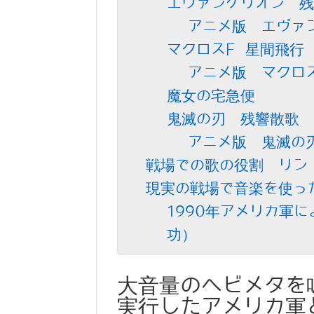
エヴァンゲリオン 残
アニメ版 エヴァ
マクロスF 星間飛行
アニメ版 マクロ
魔女の宅急便
鬼滅の刃 残響散歌
アニメ版 鬼滅の
戦場での歌の役割 リン
現実の戦場で音楽を使っ
1990年アメリカ軍
功）
大音量のヘビメタを
実行したアメリカ軍