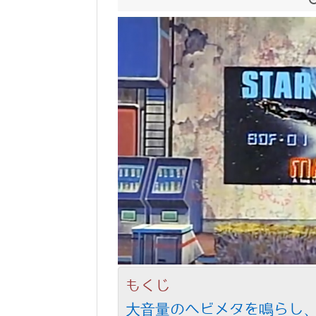
もくじ
大音量のヘビメタを鳴らし