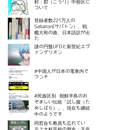
村：郡（こうり）中校区に
ついて
登録者数221万人の
Sabaton(サバトン）、戦
艦大和の曲、日本語訳が出
た
謎の円盤UFOと新世紀エヴ
ァンゲリオン
#中国人が日本の電車内で
ウンチ
#民族区別 朝鮮半島のお
ぞましい伝統「試し腹（た
めしばら）」、現在も継続
中のようです
同窓会も教員も忘れてい
る？大村高校の歴史：天皇