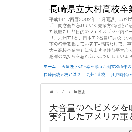
長崎県立大村高校卒
平成14年/西暦2002年 1月開設、お
ぎ、同窓会が忘れている先輩方の記憶と
た親睦だけが目的のフェイスブック内ペー
り、九州で1番、日本で2番目に開校（小
下の行幸を賜っています●感情だけで、
大村高校卒業生）は怯まず冷静な平常心で
感謝の気持ちを忘れないようにしていま
ホーム
天皇陛下の行幸を賜った創立356年の歴
長崎伝統五校とは？
九州1番校
江戸時代か
ホーム
歴史
大音量のヘビメタを
実行したアメリカ軍