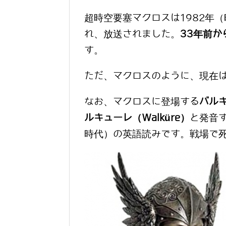
超時空要塞マクロスは
1982年
れ、放送されました。
33年前か
す。
ただ、マクロスのように、現在
なお、マクロスに登場する
バルキ
ルキューレ（Walküre）
と発音
時代）の英語読みです。戦場で