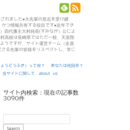
設されました●大先輩の意志を受け継
、かつ情報共有する役目です●近年でき
年）四代藩主大村純長(すみなが）公によ
日大村高校は長崎県ではただ一校、天皇陛
るようですが、サイト運営チーム（全員
ださる先輩の皆様をリスペクトし、常に
りょうどうふき）って何？
あなたは何回卒？
当サイトに関して about us
サイト内検索：現在の記事数
3090件