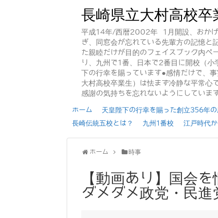
長崎県立大村高校卒
平成14年/西暦2002年 1月開設、お
ぎ、同窓会が忘れている先輩方の記憶と
た親睦だけが目的のフェイスブック内ペー
り、九州で1番、日本で2番目に開校（小
下の行幸を賜っています●感情だけで、
大村高校卒業生）は怯まず冷静な平常心で
感謝の気持ちを忘れないようにしていま
ホーム
天皇陛下の行幸を賜った創立356年の歴
長崎伝統五校とは？
九州1番校
江戸時代か
ホーム
時事
【動画あり】国会を
ダメダメ政党・民進