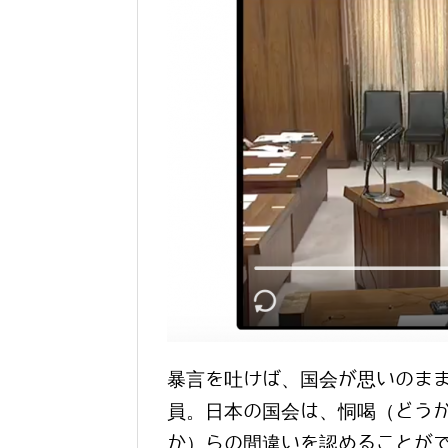
暴言を吐けば、国会が思いのま
員。日本の国会は、恫喝（どう
か）らの間違いを認めることが