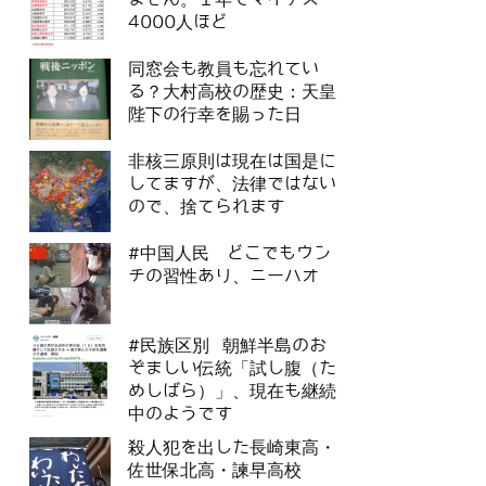
4000人ほど
同窓会も教員も忘れてい
る？大村高校の歴史：天皇
陛下の行幸を賜った日
非核三原則は現在は国是に
してますが、法律ではない
ので、捨てられます
#中国人民 どこでもウン
チの習性あり、ニーハオ
#民族区別 朝鮮半島のお
ぞましい伝統「試し腹（た
めしばら）」、現在も継続
中のようです
殺人犯を出した長崎東高・
佐世保北高・諫早高校