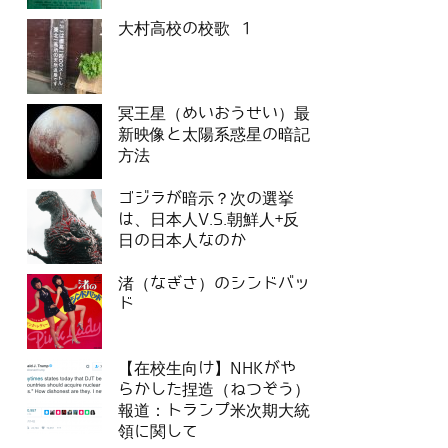
大村高校の校歌 1
冥王星（めいおうせい）最
新映像と太陽系惑星の暗記
方法
ゴジラが暗示？次の選挙
は、日本人V.S.朝鮮人+反
日の日本人なのか
渚（なぎさ）のシンドバッ
ド
【在校生向け】NHKがや
らかした捏造（ねつぞう）
報道：トランプ米次期大統
領に関して