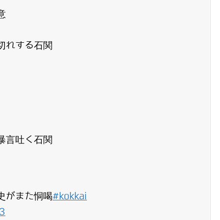
意
切れする石関
暴言吐く石関
史がまた恫喝
#kokkai
K3