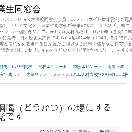
業生同窓会
かげさまで24年●大村高校同窓会会員によって当サイトは非営利で開
記録、そして文化を、卒業生同窓会が未来の後輩に引き継ぎ、届け
ジとは一切関係がございません●大村高校は、1670年（寛文10
学館発行・日本歴史大辞典による）●昭和24年（1949）5月25
事実と伝統文化を嫌う反日左翼から根拠なき誹謗中傷がなされてい
運営を続けて参ります●24年前のサイト開設当初より、ご支援く
す。
史/1670年開校
開校エピソード
校歌エピソード
両道不岐（
ら平成まで
先輩リンク
フォトアルバム大村高校1000日1000枚
恫喝（どうかつ）の場にする
党です
2017/5/25
（
9年前
）
時事