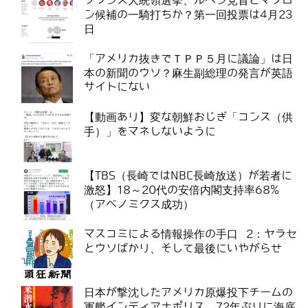
フランス大統領選挙、ルペン党首とマクロ
ン候補の一騎打ちか？第一回投票は4月23
日
「アメリカ抜きでＴＰＰ５月に議論」は日
本の新聞のウソ？麻生副総理の発言が英語
サイトにない
【動画あり】変な朝鮮おじぎ「コンス（供
手）」をマネしないように
【TBS（長崎ではNBC長崎放送）が若者に
激怒】18～20代の安倍内閣支持率68%
（アベノミクス成功）
マスコミによる情報操作の手口 2：ヤラセ
とウソばかり、そして最後にいやがらせ
日本が撃沈したアメリカ原爆投下チームの
軍艦インディアナポリス、72年ぶりに海底