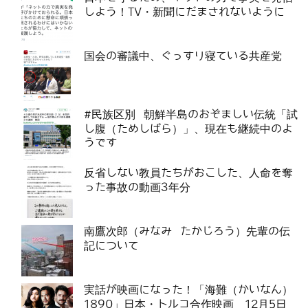
しよう！TV・新聞にだまされないように
国会の審議中、ぐっすり寝ている共産党
#民族区別 朝鮮半島のおぞましい伝統「試
し腹（ためしばら）」、現在も継続中のよ
うです
反省しない教員たちがおこした、人命を奪
った事故の動画3年分
南鷹次郎（みなみ たかじろう）先輩の伝
記について
実話が映画になった！「海難（かいなん）
1890」日本・トルコ合作映画 12月5日