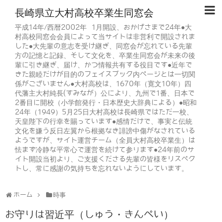
長崎県立大村高校卒業生同窓会
平成14年/西暦2002年 1月開設、おかげさまで24年●大
村高校同窓会会員によって当サイトは非営利で開設されま
した●大先輩の意志を受け継ぎ、同窓会が忘れている先輩
方の記憶と記録、そして文化を、卒業生同窓会が未来の後
輩に引き継ぎ、届け、かつ情報共有する役目です●近年で
きた親睦だけが目的のフェイスブック内ページとは一切関
係がございません●大村高校は、1670年（寛文10年）四
代藩主大村純長(すみなが）公により、九州で1番、日本で
2番目に開校（小学館発行・日本歴史大辞典による）●昭和
24年（1949）5月25日大村高校は長崎県ではただ一校、
天皇陛下の行幸を賜っています●感情だけで、事実と伝統
文化を嫌う反日左翼から根拠なき誹謗中傷がなされている
ようですが、サイト運営チーム（全員大村高校卒業生）は
怯まず冷静な平常心で運営を続けて参ります●24年前のサ
イト開設当初より、ご支援くださる先輩の皆様をリスペク
トし、常に感謝の気持ちを忘れないようにしています。
ホーム
時事
お守りは習近平（しゅう・きんぺい）