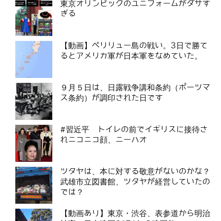
東京オリンピックのユニフォームがダサす
ぎる
【動画】ペリリュー島の戦い。3日で勝て
るとアメリカ軍が日本軍をなめていた。
９月５日は、日露戦争講和条約（ポーツマ
ス条約）が調印された日です
#習近平 トイレの前でイギリスに接待さ
れニコニコ顔、ニーハオ
ツタヤは、本に対する敬意がないのかな？
武雄市立図書館、ツタヤが経営していたの
では？
【動画あり】東京・渋谷、表参道から明治