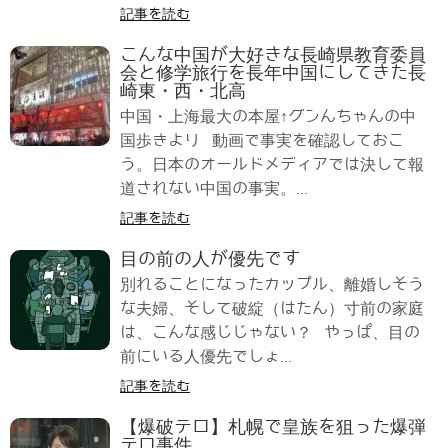
記事を読む
こんな中国が大好きな長崎県教育委員
会と修学旅行を長年中国にしてきた長
崎東・西・北高
中国・上海最大の本屋↑グンんちゃんの中
国歩きより 動画で事実を確認しておこ
う。日本のオールドメディアでは決して報
道されない中国の事実。...
記事を読む
目の前の人が優先です
別れることになったカップル、離婚しそう
な夫婦、そして破綻（はたん）寸前の家庭
は、こんな感じじゃない？ やっぱ、目の
前にいる人優先でしょ...
記事を読む
【爆破テロ】札幌で皇族を狙った爆弾
テロ事件