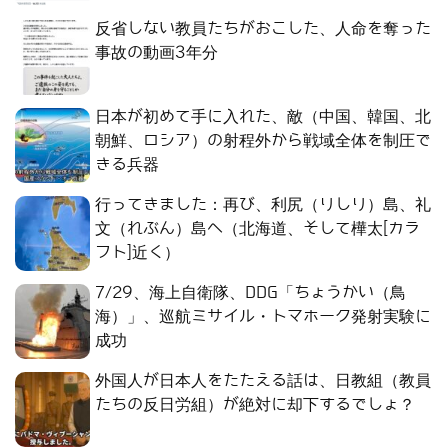
反省しない教員たちがおこした、人命を奪った
事故の動画3年分
日本が初めて手に入れた、敵（中国、韓国、北
朝鮮、ロシア）の射程外から戦域全体を制圧で
きる兵器
行ってきました：再び、利尻（りしり）島、礼
文（れぶん）島へ（北海道、そして樺太[カラ
フト]近く）
7/29、海上自衛隊、DDG「ちょうかい（鳥
海）」、巡航ミサイル・トマホーク発射実験に
成功
外国人が日本人をたたえる話は、日教組（教員
たちの反日労組）が絶対に却下するでしょ？