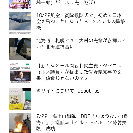
雄一郎）が、まっ先に逃げた
10/29航空自衛隊観閲式で、初めて日本上
空を飛ぶことになった米B２ステルス爆撃
機
北海道・札幌です：大村の先輩が参拝して
いた北海道神宮に
【新たなメール問題】民主党・タマキン
（玉木議員）が提出した愛媛県知事の文
書、偽造じゃないの？２
当サイトについて about us
7/29、海上自衛隊、DDG「ちょうかい（鳥
海）」、巡航ミサイル・トマホーク発射実
験に成功