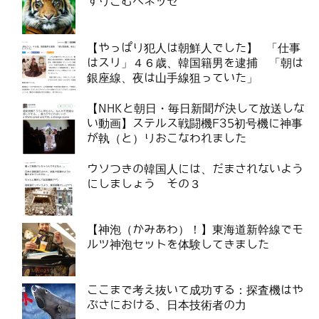
すりこむベネッセ
【やっぱり犯人は朝鮮人でした】 「仕事
はスリ」４６歳、韓国籍男を逮捕 「朝は
銀座線、夜は山手線狙っていた」
【NHKと朝日・毎日新聞が決して放送しな
い動画】ステルス戦闘機F35初号機に神事
が執（と）りおこなわれました
ウソつきの韓国人には、だまされないよう
にしましょう その３
【神泡（かみあわ）！】東海道新幹線でモ
ルツ神泡セットを体験してきました
ここまで考え抜いて成功する：探査機はや
ぶさにおける、日本技術者の力