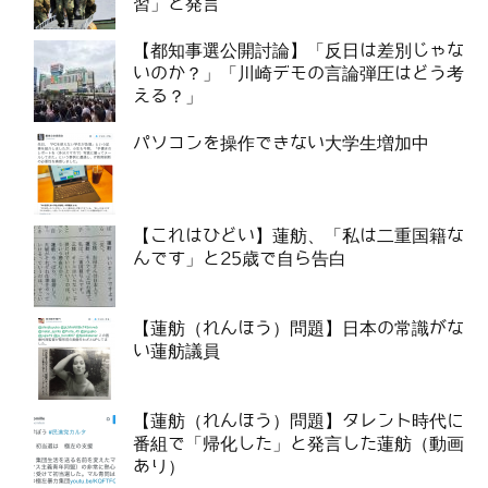
習」と発言
【都知事選公開討論】「反日は差別じゃな
いのか？」「川崎デモの言論弾圧はどう考
える？」
パソコンを操作できない大学生増加中
【これはひどい】蓮舫、「私は二重国籍な
んです」と25歳で自ら告白
【蓮舫（れんほう）問題】日本の常識がな
い蓮舫議員
【蓮舫（れんほう）問題】タレント時代に
番組で「帰化した」と発言した蓮舫（動画
あり）