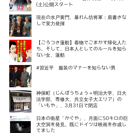
(土)公開スタート
現在の水戸黄門、暴れん坊将軍：肩書きな
しで実力発揮
【ごろつき蓮舫】着物でごまかす帰化人た
ち。そして、日本人としてのルールを知ら
ない女、蓮舫
#習近平 服装のマナーを知らない男
神保町（じんぼうちょう＝明治大学、日大
法学部、専修大、共立女子大エリア）の
「いもや」、3月31日で閉店
日本の衛星「かぐや」、月面に50キロの巨
大空洞を発見。既にドイツは映画を作成し
てました