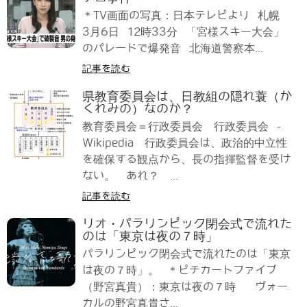
＊TV画面の写真：日本テレビより 札幌
3月6日 12時33分 「宮様スキー大会」
のパレードで爆発音 北海道警察本...
記事を読む
県教育委員会は、日教組の隠れ蓑（か
くれみの）なのか？
教育委員会＝行政委員会 行政委員会 -
Wikipedia 行政委員会は、政治的中立性
を確保する観点から、長の指揮監督を受け
ない。 あれ？ ...
記事を読む
リオ・パラリンピック閉会式で流れた
のは「東京は夜の７時」
パラリンピック閉会式で流れたのは「東京
は夜の７時」。 ＊ピチカートファイブ
（野宮真貴）：東京は夜の７時 ヴォー
カルの野宮真貴さ...