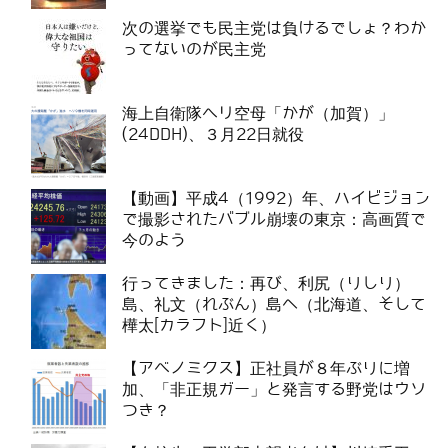
次の選挙でも民主党は負けるでしょ？わか
ってないのが民主党
海上自衛隊ヘリ空母「かが（加賀）」
(24DDH)、３月22日就役
【動画】平成4（1992）年、ハイビジョン
で撮影されたバブル崩壊の東京：高画質で
今のよう
行ってきました：再び、利尻（りしり）
島、礼文（れぶん）島へ（北海道、そして
樺太[カラフト]近く）
【アベノミクス】正社員が８年ぶりに増
加、「非正規ガー」と発言する野党はウソ
つき？