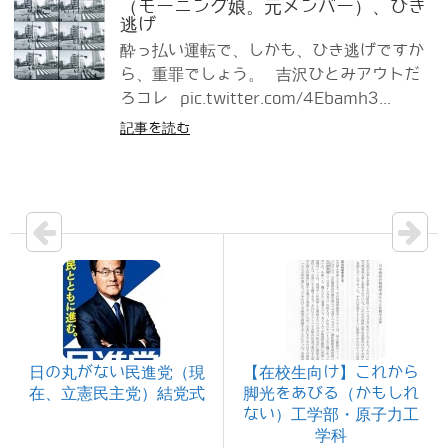
（モーニング娘。元メンバー）、ひき
逃げ
酔っ払い運転で、しかも、ひき逃げですか
ら、重罪でしょう。 吉沢ひとみアウトだ
ろコレ pic.twitter.com/4Ebamh3...
記事を読む
日の丸がない民進党（現
【在校生向け】これから
在、立憲民主党）結党式
脚光をあびる（かもしれ
ない）工学部・原子力工
学科