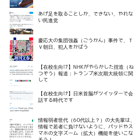
あげ足を取ることしか、できない、やれな
い民進党
慶応大の集団強姦（ごうかん）事件で、Ｔ
Ｖ朝日、犯人をかばう
【在校生向け】NHKがやらかした捏造（ね
つぞう）報道：トランプ米次期大統領に関
して
【在校生向け】日米首脳がツイッターで会
話する時代です
情報弱者世代（60代以上？）の大先輩は、
情報で若者に負けないように、パッドやス
マホの文字ズーム（拡大）機能を使いこな
そう！