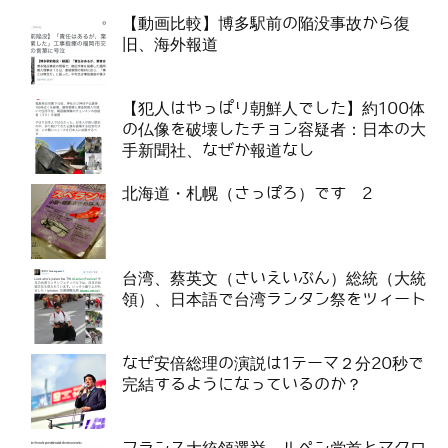
【動画比較】博多駅前の陥没事故から復
旧、海外報道
【犯人はやっぱり朝鮮人でした】約100体
の仏像を破壊したチョン容疑者：日本の大
手新聞社、なぜか報道なし
北海道・札幌（さっぽろ）です 2
台湾、蔡英文（さいえいぶん）総統（大統
領）、日本語で台湾ランタン祭をツィート
なぜ安倍総理の演説は1テーマ２分20秒で
完結するようになっているのか？