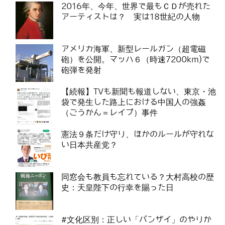
2016年、今年、世界で最もＣＤが売れた
アーティストは？ 実は18世紀の人物
アメリカ海軍、新型レールガン（超電磁
砲）を公開。マッハ６（時速7200km)で
砲弾を発射
【続報】TVも新聞も報道しない、東京・池
袋で発生した路上における中国人の強姦
（ごうかん＝レイプ）事件
憲法９条だけ守り、ほかのルールが守れな
い日本共産党？
同窓会も教員も忘れている？大村高校の歴
史：天皇陛下の行幸を賜った日
#文化区別：正しい「バンザイ」のやりか