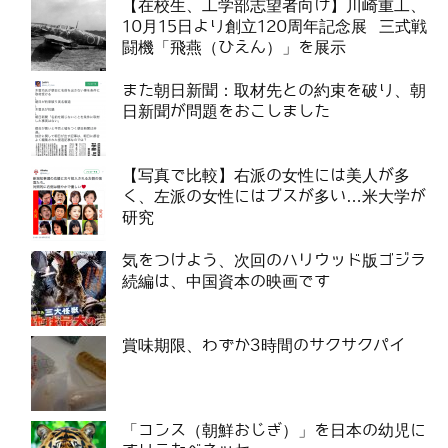
【在校生、工学部志望者向け】川崎重工、
10月15日より創立120周年記念展 三式戦
闘機「飛燕（ひえん）」を展示
また朝日新聞：取材先との約束を破り、朝
日新聞が問題をおこしました
【写真で比較】右派の女性には美人が多
く、左派の女性にはブスが多い…米大学が
研究
気をつけよう、次回のハリウッド版ゴジラ
続編は、中国資本の映画です
賞味期限、わずか3時間のサクサクパイ
「コンス（朝鮮おじぎ）」を日本の幼児に