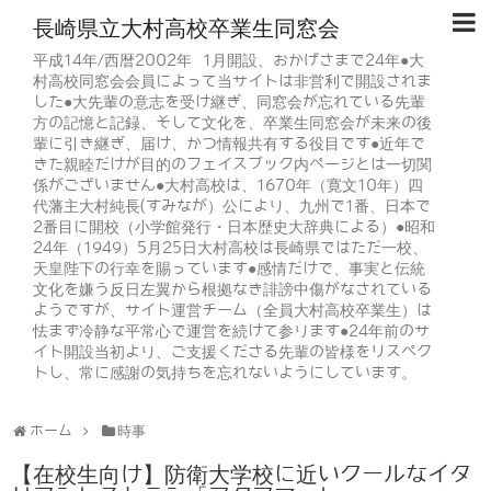
長崎県立大村高校卒業生同窓会
平成14年/西暦2002年 1月開設、おかげさまで24年●大
村高校同窓会会員によって当サイトは非営利で開設されま
した●大先輩の意志を受け継ぎ、同窓会が忘れている先輩
方の記憶と記録、そして文化を、卒業生同窓会が未来の後
輩に引き継ぎ、届け、かつ情報共有する役目です●近年で
きた親睦だけが目的のフェイスブック内ページとは一切関
係がございません●大村高校は、1670年（寛文10年）四
代藩主大村純長(すみなが）公により、九州で1番、日本で
2番目に開校（小学館発行・日本歴史大辞典による）●昭和
24年（1949）5月25日大村高校は長崎県ではただ一校、
天皇陛下の行幸を賜っています●感情だけで、事実と伝統
文化を嫌う反日左翼から根拠なき誹謗中傷がなされている
ようですが、サイト運営チーム（全員大村高校卒業生）は
怯まず冷静な平常心で運営を続けて参ります●24年前のサ
イト開設当初より、ご支援くださる先輩の皆様をリスペク
トし、常に感謝の気持ちを忘れないようにしています。
ホーム
時事
【在校生向け】防衛大学校に近いクールなイタ