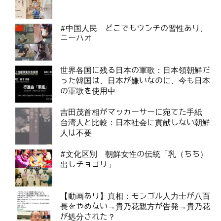
#中国人民 どこでもウンチの習性あり、
ニーハオ
世界各国に残る日本の軍歌：日本領朝鮮だ
った韓国は、日本が嫌いなのに、今も日本
の軍歌を使用中
吉田茂首相がマッカーサーに宛てた手紙
台湾人と比較：日本社会に貢献しない朝鮮
人は不要
#文化区別 朝鮮女性の伝統「乳（ちち）
出しチョゴリ」
【動画あり】真相：モンゴル人力士が八百
長をやめない→貴乃花親方が告発→貴乃花
が処分された？