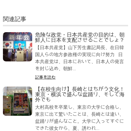
関連記事
危険な政党・日本共産党の目的は、朝
鮮人に日本を支配させることでしょ？
【日本共産党】山下芳生書記局長、在日韓
国人らの地方参政権の実現に向け努力 日
本共産党は、日本において、日本人の発言
を封じ込め、朝鮮...
記事を読む
【在校生向け】長崎とはちがう文化！
東京・横浜で盛んな盆踊り、そして海
外でも
大村高校を卒業し、東京の大学に合格し、
東京に出て驚いたことは、長崎とは違い、
盆踊りが盛んなこと。大学に入ってすぐに
できた彼女から、夏、誘われ...