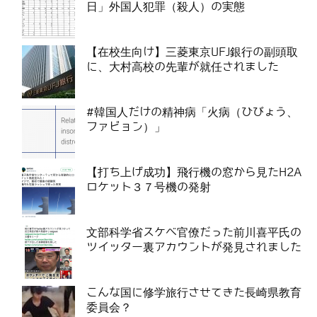
日」外国人犯罪（殺人）の実態
【在校生向け】三菱東京UFJ銀行の副頭取
に、大村高校の先輩が就任されました
#韓国人だけの精神病「火病（ひびょう、
ファビョン）」
【打ち上げ成功】飛行機の窓から見たH2A
ロケット３７号機の発射
文部科学省スケベ官僚だった前川喜平氏の
ツイッター裏アカウントが発見されました
こんな国に修学旅行させてきた長崎県教育
委員会？