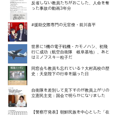
反省しない教員たちがおこした、人命を奪
った事故の動画3年分
#援助交際専門の元官僚・前川喜平
世界に1機の電子戦機・カモノハシ、初飛
行に成功（航空自衛隊 岐阜基地）、あと
はミノフスキー粒子だ
同窓会も教員も忘れている？大村高校の歴
史：天皇陛下の行幸を賜った日
自衛隊を差別して見下すのが教員上がりの
立憲民主党：国会で明らかになりました
【警察庁発表】朝鮮民族を中心とした「在