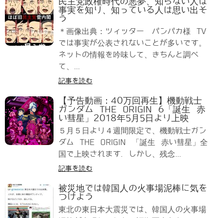
民主党政権時代の悪夢、知らない人は
事実を知り、知っている人は思い出そ
う
＊画像出典：ツィッター パンパカ様 TV
では事実が公表されないことが多いです。
ネットの情報を吟味して、きちんと調べ
て、...
記事を読む
【予告動画：40万回再生】機動戦士
ガンダム THE ORIGIN 6「誕生 赤
い彗星」2018年5月5日より上映
５月５日より４週間限定で、機動戦士ガン
ダム THE ORIGIN 「誕生 赤い彗星」全
国で上映されます. しかし、残念...
記事を読む
被災地では韓国人の火事場泥棒に気を
つけよう
東北の東日本大震災では、韓国人の火事場