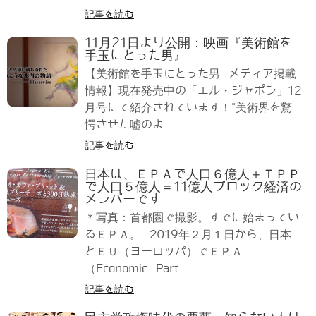
記事を読む
11月21日より公開：映画『美術館を
手玉にとった男』
【美術館を手玉にとった男 メディア掲載
情報】現在発売中の「エル・ジャポン」12
月号にて紹介されています！"美術界を驚
愕させた嘘のよ...
記事を読む
日本は、ＥＰＡで人口６億人＋ＴＰＰ
で人口５億人＝11億人ブロック経済の
メンバーです
＊写真：首都圏で撮影。すでに始まってい
るＥＰＡ。 2019年２月１日から、日本
とＥＵ（ヨーロッパ）でＥＰＡ
（Economic Part...
記事を読む