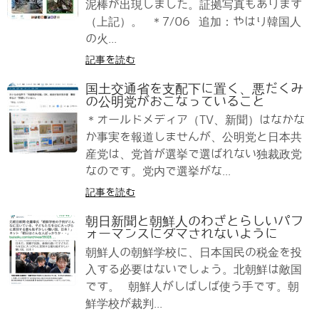
泥棒が出現しました。証拠写真もあります
（上記）。 ＊7/06 追加：やはり韓国人
の火...
記事を読む
国土交通省を支配下に置く、悪だくみ
の公明党がおこなっていること
＊オールドメディア（TV、新聞）はなかな
か事実を報道しませんが、公明党と日本共
産党は、党首が選挙で選ばれない独裁政党
なのです。党内で選挙がな...
記事を読む
朝日新聞と朝鮮人のわざとらしいパフ
ォーマンスにダマされないように
朝鮮人の朝鮮学校に、日本国民の税金を投
入する必要はないでしょう。北朝鮮は敵国
です。 朝鮮人がしばしば使う手です。朝
鮮学校が裁判...