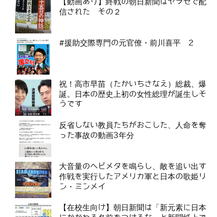
【動画あり】終戦の朝日新聞はヤラセで配
信された その２
#援助交際専門の元官僚・前川喜平 2
祝！高市早苗（たかいちさなえ）総裁、爆
誕。日本の歴史上初の女性総理が誕生しそ
うです
反省しない教員たちがおこした、人命を奪
った事故の動画3年分
大音量のヘビメタを鳴らし、敵を追い出す
作戦を実行したアメリカ軍と日本の歌姫リ
ン・ミンメイ
【在校生向け】朝日新聞は「新元素に日本