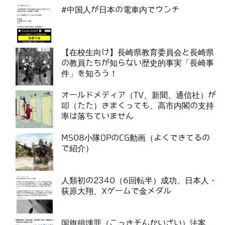
#中国人が日本の電車内でウンチ
【在校生向け】長崎県教育委員会と長崎県
の教員たちが知らない歴史的事実「長崎事
件」を知ろう！
オールドメディア（TV、新聞、通信社）が
叩（たた）きまくっても、高市内閣の支持
率は落ちていません
MS08小隊OPのCG動画（よくできてるの
で紹介）
人類初の2340（6回転半）成功、日本人・
荻原大翔、Xゲームで金メダル
国旗損壊罪（こっきそんかいざい）法案、