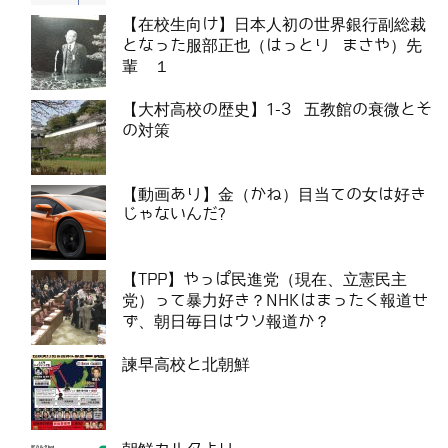
【在校生向け】日本人初の世界銀行副総裁
となった服部正也（はっとり まさや）先
輩 １
【大村高校の歴史】1-3 五教館の衰微とそ
の対策
【動画あり】金（かね）目当ての女は好き
じゃないんだ?
【TPP】やっぱ民進党（現在、立憲民主
党）って暴力好き？NHKはまったく報道せ
ず、朝日毎日はウソ報道か？
諫早高校と北朝鮮