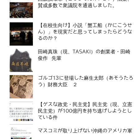
賛成多数で衆議院を通過しました。
【在校生向け】小説「蟹工船（かにこうせ
ん）」を現実だと思ってしまったらどうな
るのか？
田崎真珠（現、TASAKI）の創業者・田崎
俊作 先輩
ゴルゴ13に登場した麻生太郎（あそうたろ
う）財務大臣 ２
【ゲスな政党・民主党】民主党（現、立憲
民主党）が100億円を持ち逃げしようとし
ている件
マスコミが取り上げない沖縄のアメリカ軍