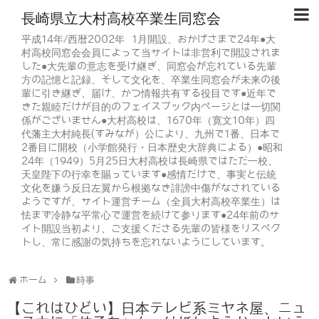
長崎県立大村高校卒業生同窓会
平成14年/西暦2002年 1月開設、おかげさまで24年●大
村高校同窓会会員によって当サイトは非営利で開設されま
した●大先輩の意志を受け継ぎ、同窓会が忘れている先輩
方の記憶と記録、そして文化を、卒業生同窓会が未来の後
輩に引き継ぎ、届け、かつ情報共有する役目です●近年で
きた親睦だけが目的のフェイスブック内ページとは一切関
係がございません●大村高校は、1670年（寛文10年）四
代藩主大村純長(すみなが）公により、九州で1番、日本で
2番目に開校（小学館発行・日本歴史大辞典による）●昭和
24年（1949）5月25日大村高校は長崎県ではただ一校、
天皇陛下の行幸を賜っています●感情だけで、事実と伝統
文化を嫌う反日左翼から根拠なき誹謗中傷がなされている
ようですが、サイト運営チーム（全員大村高校卒業生）は
怯まず冷静な平常心で運営を続けて参ります●24年前のサ
イト開設当初より、ご支援くださる先輩の皆様をリスペク
トし、常に感謝の気持ちを忘れないようにしています。
ホーム
時事
【これはひどい】日本テレビ系ミヤネ屋、ニュ