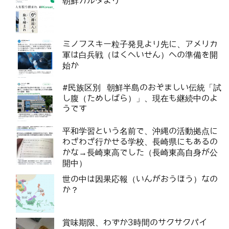
朝鮮カルタより
ミノフスキー粒子発見より先に、アメリカ
軍は白兵戦（はくへいせん）への準備を開
始か
#民族区別 朝鮮半島のおぞましい伝統「試
し腹（ためしばら）」、現在も継続中のよ
うです
平和学習という名前で、沖縄の活動拠点に
わざわざ行かせる学校、長崎県にもあるの
かな→長崎東高でした（長崎東高自身が公
開中）
世の中は因果応報（いんがおうほう）なの
か？
賞味期限、わずか3時間のサクサクパイ