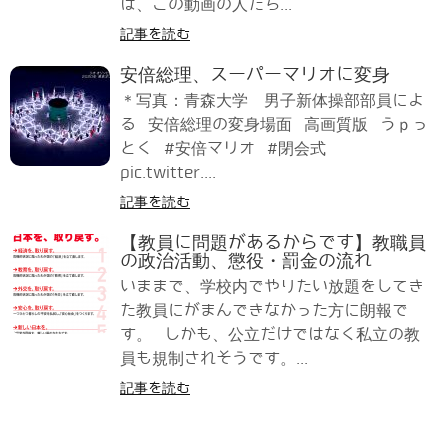
は、この動画の人たち...
記事を読む
安倍総理、スーパーマリオに変身
＊写真：青森大学 男子新体操部部員によ
る 安倍総理の変身場面 高画質版 うｐっ
とく #安倍マリオ #閉会式
pic.twitter....
記事を読む
【教員に問題があるからです】教職員
の政治活動、懲役・罰金の流れ
いままで、学校内でやりたい放題をしてき
た教員にがまんできなかった方に朗報で
す。 しかも、公立だけではなく私立の教
員も規制されそうです。...
記事を読む