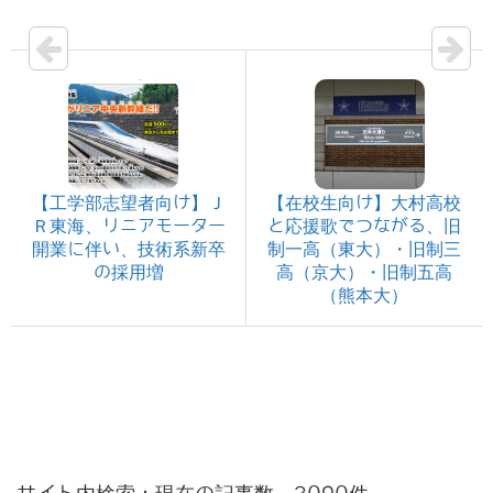
【工学部志望者向け】Ｊ
【在校生向け】大村高校
Ｒ東海、リニアモーター
と応援歌でつながる、旧
開業に伴い、技術系新卒
制一高（東大）・旧制三
の採用増
高（京大）・旧制五高
（熊本大）