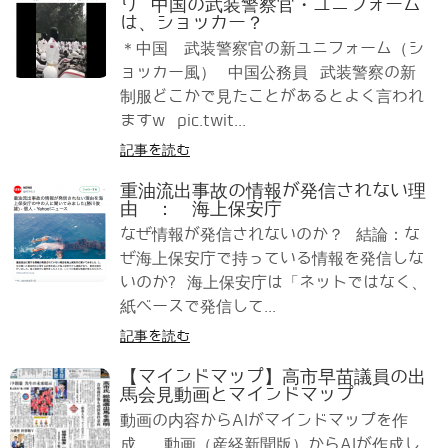
り 中国の武装警察官・ユニフォーム
は、ショッカー？
＊中国 武装警察官の新ユニフォーム（シ
ョッカー風） 中国公務員 武装警察の新
制服どこかで見たことがあるとよく言われ
ますw pic.twit...
記事を読む
重油流出事故の情報が発信されない理
由 ： 海上保安庁
なぜ情報が発信されないのか？ 結論：な
ぜ海上保安庁で持っている情報を発信しな
いのか? 海上保安庁は「ネットではなく、
紙ベースで発信して...
記事を読む
【マインドマップ】高市早苗議員の出
馬会見動画とマインドマップ
動画の内容からAIがマインドマップを作
成。 動画（産経新聞版）からAIが作成し