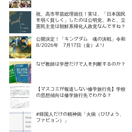
祝、高市早苗総理就任！実は、「日本国民
を弱く貧しく」したのは公明党。あと、立
憲民主党は朝鮮系帰化人政党なんですね？
公開決定！「キングダム 魂の決戦」令和
8/2026年 7月17日（金）より
なぜ教師は学歴だけで人を判断するのか？
【マスコミが報道しない修学旅行先】学校
の思想傾向は修学旅行先でわかる？
#韓国人だけの精神病「火病（ひびょう、
ファビョン）」