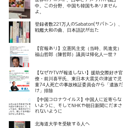
中。この分野、中国も韓国もありません
よ。
登録者数221万人のSabaton(サバトン）、
戦艦大和の曲、日本語訳が出た
【官報あり】立憲民主党（当時、民進党）
福山哲郎（陳哲郎）議員は帰化人一世？
【なぜかTVが報道しない】援助交際好き官
僚・前川喜平氏、東日本大震災の津波で児
童74人死亡の事故検証委員会から「遺族だ
け」排除
【中国コロナウイルス】中国人に近寄らな
いように、そしてNHKや朝日新聞にだまさ
れないように
北海道大学を受験する人へ