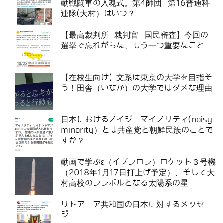
動戦闘車の入魂式。第4師団 第16普通科
連隊(大村）はいつ？
【最高裁判所 裁判官 国民審査】今回の
選挙で忘れがちな、もう一つ重要なこと
【在校生向け】文系は東京の大学を目指そ
う！田舎（いなか）の大学ではダメな理由
日本におけるノイジーマイノリティ(noisy
minority）とは共産党と朝鮮民族のことで
すか？
動画で学ぶε（イプシロン）ロケット３号機
（2018年1月17日打上げ予定）、そして大
村高校のシンボルとなる太陽系の星
リトアニア共和国の日本に対するメッセー
ジ