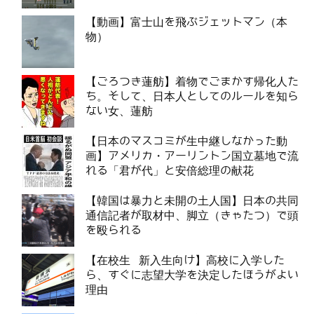
【動画】富士山を飛ぶジェットマン（本
物）
【ごろつき蓮舫】着物でごまかす帰化人た
ち。そして、日本人としてのルールを知ら
ない女、蓮舫
【日本のマスコミが生中継しなかった動
画】アメリカ・アーリントン国立墓地で流
れる「君が代」と安倍総理の献花
【韓国は暴力と未開の土人国】日本の共同
通信記者が取材中、脚立（きゃたつ）で頭
を殴られる
【在校生 新入生向け】高校に入学した
ら、すぐに志望大学を決定したほうがよい
理由