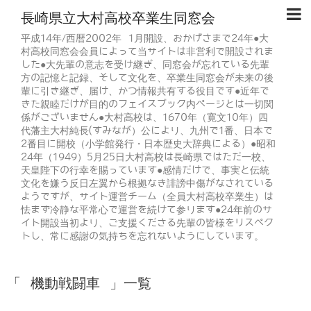
長崎県立大村高校卒業生同窓会
平成14年/西暦2002年 1月開設、おかげさまで24年●大
村高校同窓会会員によって当サイトは非営利で開設されま
した●大先輩の意志を受け継ぎ、同窓会が忘れている先輩
方の記憶と記録、そして文化を、卒業生同窓会が未来の後
輩に引き継ぎ、届け、かつ情報共有する役目です●近年で
きた親睦だけが目的のフェイスブック内ページとは一切関
係がございません●大村高校は、1670年（寛文10年）四
代藩主大村純長(すみなが）公により、九州で1番、日本で
2番目に開校（小学館発行・日本歴史大辞典による）●昭和
24年（1949）5月25日大村高校は長崎県ではただ一校、
天皇陛下の行幸を賜っています●感情だけで、事実と伝統
文化を嫌う反日左翼から根拠なき誹謗中傷がなされている
ようですが、サイト運営チーム（全員大村高校卒業生）は
怯まず冷静な平常心で運営を続けて参ります●24年前のサ
イト開設当初より、ご支援くださる先輩の皆様をリスペク
トし、常に感謝の気持ちを忘れないようにしています。
「 機動戦闘車 」一覧