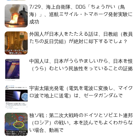
7/29、海上自衛隊、DDG「ちょうかい（鳥
海）」、巡航ミサイル・トマホーク発射実験に
成功
外国人が日本人をたたえる話は、日教組（教員
たちの反日労組）が絶対に却下するでしょ？
中国人は、日本がうらやましいから、日本を恨
（うら）むという民族性をっていることの証拠
宇宙太陽光発電（電気を電波に変換し、マイク
ロ波で地上に送電）は、ゼータガンダムで
独ソ戦：第二次大戦時のドイツとソビエト連邦
（ロシア）の戦い。本を読んでもよくわからな
い場合、動画で