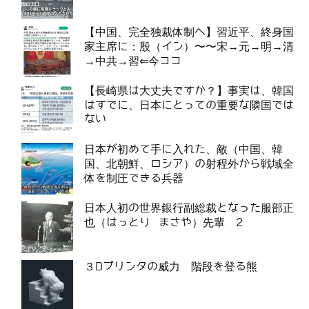
【中国、完全独裁体制へ】習近平、終身国
家主席に：殷（イン）〜〜宋→元→明→清
→中共→習⇐今ココ
【長崎県は大丈夫ですか？】事実は、韓国
はすでに、日本にとっての重要な隣国では
ない
日本が初めて手に入れた、敵（中国、韓
国、北朝鮮、ロシア）の射程外から戦域全
体を制圧できる兵器
日本人初の世界銀行副総裁となった服部正
也（はっとり まさや）先輩 2
３Dプリンタの威力 階段を登る熊