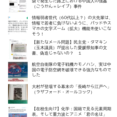
袋で発生した路上における中国人の強姦
（ごうかん＝レイプ）事件
情報弱者世代（60代以上？）の大先輩は、
情報で若者に負けないように、パッドやス
マホの文字ズーム（拡大）機能を使いこな
そう！
【新たなメール問題】民主党・タマキン
（玉木議員）が提出した愛媛県知事の文
書、偽造じゃないの？ １
航空自衛隊の電子戦機カモノハシ、実は中
国の電子防空網を破壊できる強力なもので
した
大村が登場する幕末の「長崎から江戸へ」
（ラザフォード・オールコック）
【在校生向け】化学：国籍で見る元素周期
表。そして重力波とアニメ「君の名は」