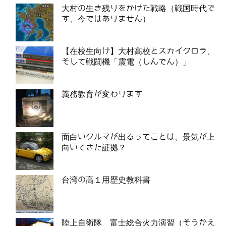
大村の生き残りをかけた戦略（戦国時代で
す、今ではありません）
【在校生向け】大村高校とスカイクロラ、
そして戦闘機「震電（しんでん）」
義務教育が変わります
面白いクルマが出るってことは、景気が上
向いてきた証拠？
台湾の高１用歴史教科書
陸上自衛隊 富士総合火力演習（そうかえ