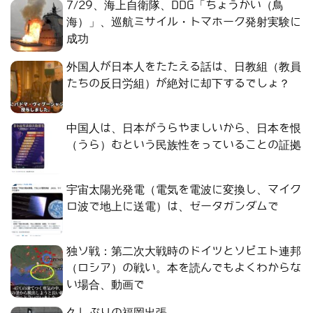
7/29、海上自衛隊、DDG「ちょうかい（鳥
海）」、巡航ミサイル・トマホーク発射実験に
成功
外国人が日本人をたたえる話は、日教組（教員
たちの反日労組）が絶対に却下するでしょ？
中国人は、日本がうらやましいから、日本を恨
（うら）むという民族性をっていることの証拠
宇宙太陽光発電（電気を電波に変換し、マイク
ロ波で地上に送電）は、ゼータガンダムで
独ソ戦：第二次大戦時のドイツとソビエト連邦
（ロシア）の戦い。本を読んでもよくわからな
い場合、動画で
久しぶりの福岡出張