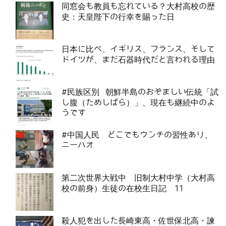
同窓会も教員も忘れている？大村高校の歴
史：天皇陛下の行幸を賜った日
日本に比べ、イギリス、フランス、そして
ドイツが、まだ石器時代だと言われる理由
#民族区別 朝鮮半島のおぞましい伝統「試
し腹（ためしばら）」、現在も継続中のよ
うです
#中国人民 どこでもウンチの習性あり、
ニーハオ
第二次世界大戦中 旧制大村中学（大村高
校の前身）生徒の在校生日記 11
殺人犯を出した長崎東高・佐世保北高・諫