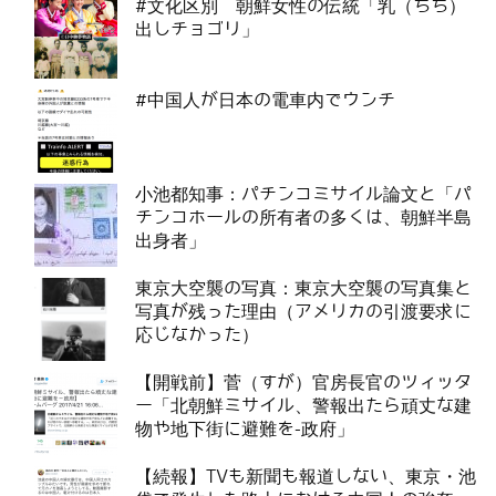
#文化区別 朝鮮女性の伝統「乳（ちち）
出しチョゴリ」
#中国人が日本の電車内でウンチ
小池都知事：パチンコミサイル論文と「パ
チンコホールの所有者の多くは、朝鮮半島
出身者」
東京大空襲の写真：東京大空襲の写真集と
写真が残った理由（アメリカの引渡要求に
応じなかった）
【開戦前】菅（すが）官房長官のツィッタ
ー「北朝鮮ミサイル、警報出たら頑丈な建
物や地下街に避難を-政府」
【続報】TVも新聞も報道しない、東京・池