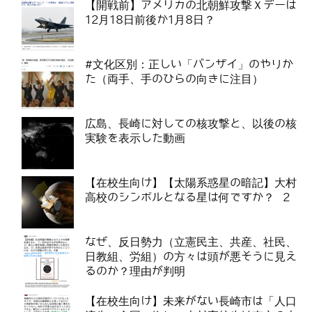
【開戦前】アメリカの北朝鮮攻撃Ｘデーは
12月18日前後か1月8日？
#文化区別：正しい「バンザイ」のやりか
た（両手、手のひらの向きに注目）
広島、長崎に対しての核攻撃と、以後の核
実験を表示した動画
【在校生向け】【太陽系惑星の暗記】大村
高校のシンボルとなる星は何ですか？ 2
なぜ、反日勢力（立憲民主、共産、社民、
日教組、労組）の方々は頭が悪そうに見え
るのか？理由が判明
【在校生向け】未来がない長崎市は「人口