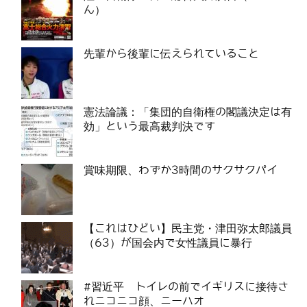
ん）
先輩から後輩に伝えられていること
憲法論議：「集団的自衛権の閣議決定は有
効」という最高裁判決です
賞味期限、わずか3時間のサクサクパイ
【これはひどい】民主党・津田弥太郎議員
（63）が国会内で女性議員に暴行
#習近平 トイレの前でイギリスに接待さ
れニコニコ顔、ニーハオ