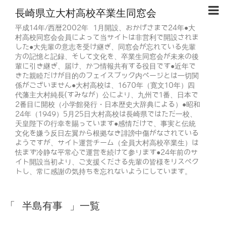
長崎県立大村高校卒業生同窓会
平成14年/西暦2002年 1月開設、おかげさまで24年●大
村高校同窓会会員によって当サイトは非営利で開設されま
した●大先輩の意志を受け継ぎ、同窓会が忘れている先輩
方の記憶と記録、そして文化を、卒業生同窓会が未来の後
輩に引き継ぎ、届け、かつ情報共有する役目です●近年で
きた親睦だけが目的のフェイスブック内ページとは一切関
係がございません●大村高校は、1670年（寛文10年）四
代藩主大村純長(すみなが）公により、九州で1番、日本で
2番目に開校（小学館発行・日本歴史大辞典による）●昭和
24年（1949）5月25日大村高校は長崎県ではただ一校、
天皇陛下の行幸を賜っています●感情だけで、事実と伝統
文化を嫌う反日左翼から根拠なき誹謗中傷がなされている
ようですが、サイト運営チーム（全員大村高校卒業生）は
怯まず冷静な平常心で運営を続けて参ります●24年前のサ
イト開設当初より、ご支援くださる先輩の皆様をリスペク
トし、常に感謝の気持ちを忘れないようにしています。
「 半島有事 」一覧