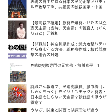
表現の自由がある日本の民間企業アパホテ
ルを攻撃する、共産党の独裁国家・中国
【最高裁で確定】原発を爆発させたのは立
憲民主党（当時、民進党）の菅直人（かん
なおと）元首相
【開戦前】神奈川県作成：武力攻撃やテロ
から身を守る方法、総務省作成：核兵器攻
撃の場合の対処
#援助交際専門の元官僚・前川喜平 1
詩織さん報道で、民進党議員、腰巾着（こ
しぎんちゃく）をイソギンチャクと発表：
日本語を知らない民進党？朝鮮語のほうが
得意？
うなぎ、関東と関西では調理法が違う