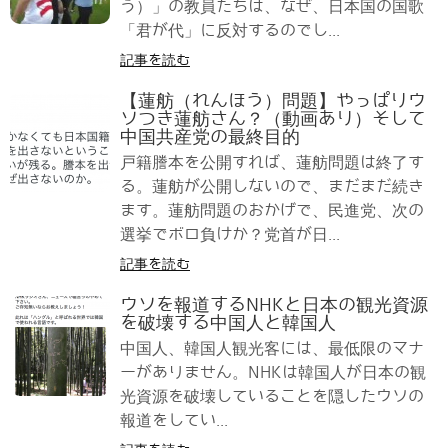
う）」の教員たちは、なぜ、日本国の国歌
「君が代」に反対するのでし...
記事を読む
【蓮舫（れんほう）問題】やっぱりウ
ソつき蓮舫さん？（動画あり）そして
中国共産党の最終目的
戸籍謄本を公開すれば、蓮舫問題は終了す
る。蓮舫が公開しないので、まだまだ続き
ます。蓮舫問題のおかげで、民進党、次の
選挙でボロ負けか？党首が日...
記事を読む
ウソを報道するNHKと日本の観光資源
を破壊する中国人と韓国人
中国人、韓国人観光客には、最低限のマナ
ーがありません。NHKは韓国人が日本の観
光資源を破壊していることを隠したウソの
報道をしてい...