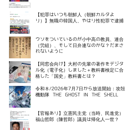
【犯罪はいつも朝鮮人（朝鮮カルタよ
り）】無職の韓国人、やはり性犯罪で逮捕
ウソをついているのが小中高の教員、連合
（労組）、そして日弁連なのかな？だまさ
れないように
【同窓会向け】大村の先輩の著作をデジタ
ル化（電子化）しました＋教科書検定に合
格した「国史」教科書とは？
令和８/2026年7月7日から放送開始：攻殻
機動隊 THE GHOST IN THE SHELL
【官報あり】立憲民主党（当時、民進党）
福山哲郎（陳哲郎）議員は帰化人一世？