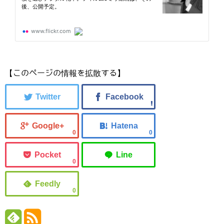
【このページの情報を拡散する】
0
0
0
0