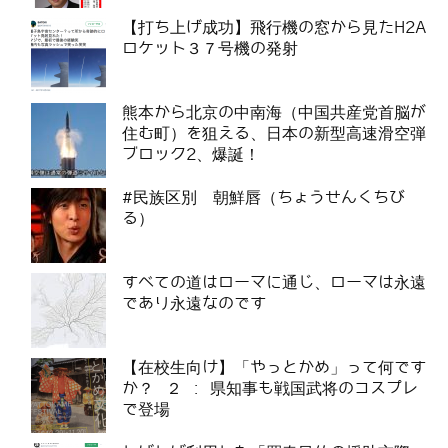
【打ち上げ成功】飛行機の窓から見たH2A
ロケット３７号機の発射
熊本から北京の中南海（中国共産党首脳が
住む町）を狙える、日本の新型高速滑空弾
ブロック2、爆誕！
#民族区別 朝鮮唇（ちょうせんくちび
る）
すべての道はローマに通じ、ローマは永遠
であり永遠なのです
【在校生向け】「やっとかめ」って何です
か？ ２ : 県知事も戦国武将のコスプレ
で登場