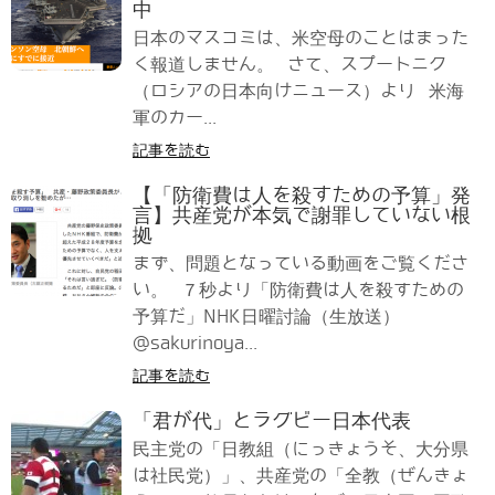
中
日本のマスコミは、米空母のことはまった
く報道しません。 さて、スプートニク
（ロシアの日本向けニュース）より 米海
軍のカー...
記事を読む
【「防衛費は人を殺すための予算」発
言】共産党が本気で謝罪していない根
拠
まず、問題となっている動画をご覧くださ
い。 ７秒より「防衛費は人を殺すための
予算だ」NHK日曜討論（生放送）
@sakurinoya...
記事を読む
「君が代」とラグビー日本代表
民主党の「日教組（にっきょうそ、大分県
は社民党）」、共産党の「全教（ぜんきょ