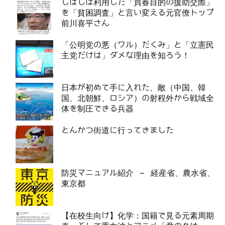
しばしば利用した「買春目的の援助交際」
を「貧困調査」と言い変える元官僚トップ
前川喜平さん
「公明党の悪（ワル）だくみ」と「立憲民
主党だけは」ダメな理由を知ろう！
日本が初めて手に入れた、敵（中国、韓
国、北朝鮮、ロシア）の射程外から戦域全
体を制圧できる兵器
とんかつ街道に行ってきました
防災マニュアル紹介 – 経産省、農水省、
東京都
【在校生向け】化学：国籍で見る元素周期