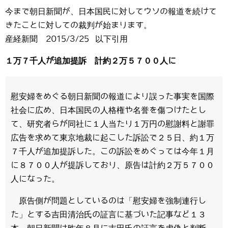
今まで朝日新聞が、日本国民に対してウソの報道を続けて
きたことに対しての裁判が始まります。
産経新聞 2015/3/25 以下引用
１万７千人が追加提訴 計約２万５７００人に
慰安婦をめぐる朝日新聞の報道により誤った事実を国際
社会に広め、日本国民の人格権や名誉を傷つけたとし
て、研究者らが同社に１人当たり１万円の慰謝料と謝罪
広告を求めて東京地裁に起こした訴訟で２５日、約１万
７千人が追加提訴した。この訴訟をめぐっては今年１月
に８７００人が提訴しており、原告は計約２万５７００
人になった。
原告側が問題としているのは「慰安婦を強制連行し
た」とする吉田清治氏の証言に基づいた記事など１３