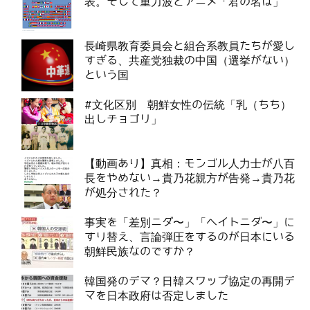
表。そして重力波とアニメ「君の名は」
長崎県教育委員会と組合系教員たちが愛し
すぎる、共産党独裁の中国（選挙がない）
という国
#文化区別 朝鮮女性の伝統「乳（ちち）
出しチョゴリ」
【動画あり】真相：モンゴル人力士が八百
長をやめない→貴乃花親方が告発→貴乃花
が処分された？
事実を「差別ニダ〜」「ヘイトニダ〜」に
すり替え、言論弾圧をするのが日本にいる
朝鮮民族なのですか？
韓国発のデマ？日韓スワップ協定の再開デ
マを日本政府は否定しました