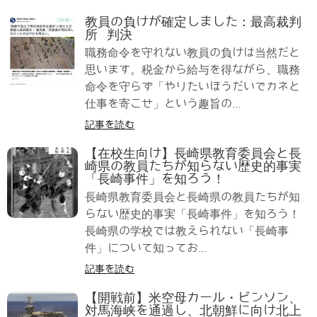
教員の負けが確定しました：最高裁判
所 判決
職務命令を守れない教員の負けは当然だと
思います。税金から給与を得ながら、職務
命令を守らず「やりたいほうだいでカネと
仕事を寄こせ」という趣旨の...
記事を読む
【在校生向け】長崎県教育委員会と長
崎県の教員たちが知らない歴史的事実
「長崎事件」を知ろう！
長崎県教育委員会と長崎県の教員たちが知
らない歴史的事実「長崎事件」を知ろう！
長崎県の学校では教えられない「長崎事
件」について知ってお...
記事を読む
【開戦前】米空母カール・ビンソン、
対馬海峡を通過し、北朝鮮に向け北上