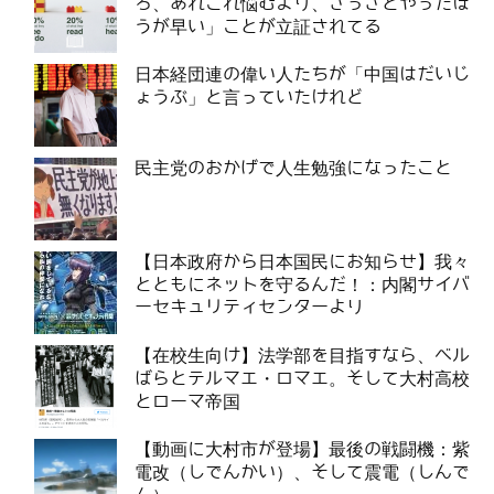
ろ、あれこれ悩むより、さっさとやったほ
うが早い」ことが立証されてる
日本経団連の偉い人たちが「中国はだいじ
ょうぶ」と言っていたけれど
民主党のおかげで人生勉強になったこと
【日本政府から日本国民にお知らせ】我々
とともにネットを守るんだ！：内閣サイバ
ーセキュリティセンターより
【在校生向け】法学部を目指すなら、ベル
ばらとテルマエ・ロマエ。そして大村高校
とローマ帝国
【動画に大村市が登場】最後の戦闘機：紫
電改（しでんかい）、そして震電（しんで