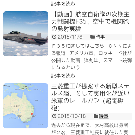
記事を読む
【動画】航空自衛隊の次期主
力戦闘機F35、空中で機関砲
の発射実験
2015/11/8
時事
Ｆ３５に関してはこちら ＣＮＮによ
る報道 アメリカ軍、ロッキード社が
公開した動画 弾丸は、スマート銃弾
になるという...
記事を読む
三菱重工が提案する新型ステ
ルス艦、そして実用化が近い
米軍のレールガン（超電磁
砲）
2015/10/18
時事
過去から現在まで、大村高校出身者
が２名、三菱重工社長に就任した実