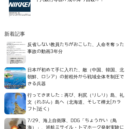
新着記事
反省しない教員たちがおこした、人命を奪った
事故の動画3年分
日本が初めて手に入れた、敵（中国、韓国、北
朝鮮、ロシア）の射程外から戦域全体を制圧で
きる兵器
行ってきました：再び、利尻（りしり）島、礼
文（れぶん）島へ（北海道、そして樺太[カラ
フト]近く）
7/29、海上自衛隊、DDG「ちょうかい（鳥
海）」、巡航ミサイル・トマホーク発射実験に