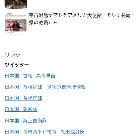
宇宙戦艦ヤマトとアメリカ大使館、そして長崎
県の教員たち
リンク
ツイッター
日本国 首相 高市早苗
日本国 首相官邸 災害危機管理情報
日本国 首相官邸
日本国 防衛省
日本国 海上自衛隊
日本国 長崎県平戸市長 黒田成彦氏