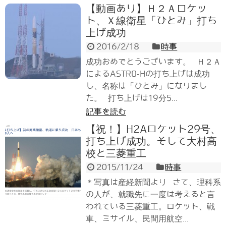
【動画あり】Ｈ２Ａロケッ
ト、Ｘ線衛星「ひとみ」打ち
上げ成功
2016/2/18
時事
成功おめでとうございます。 Ｈ２Ａ
によるASTRO-Hの打ち上げは成功
し、名称は「ひとみ」になりまし
た。 打ち上げは19分5...
記事を読む
【祝！】H2Aロケット29号、
打ち上げ成功。そして大村高
校と三菱重工
2015/11/24
時事
＊写真は産経新聞より さて、理科系
の人が、就職先に一度は考えると言
われている三菱重工。ロケット、戦
車、ミサイル、民間用航空...