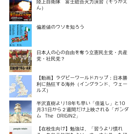
陸上自衛隊 富士総合火力演習（そうかえ
ん）
偏差値のウソを知ろう
日本人の心の自由を奪う立憲民主党・共産
党・社民党？
【動画】ラグビーワールドカップ：日本勝
利に熱狂する海外（イングランド、ウェー
ルズ）
半沢直樹より18年も早い「倍返し」と10
月31日から２週間だけ上映される「ガンダ
ム The ORIGIN2」
【在校生向け】勉強は、「習うより慣れ