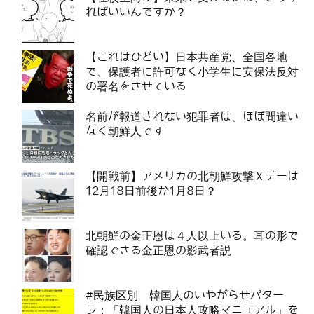
ればいいんですか？
【これはひどい】日本共産党、全国各地
で、保護者に許可なく小学生に安保法反対
の署名をさせている
名前が報道されない犯罪者は、ほぼ間違い
なく朝鮮人です
【開戦前】アメリカの北朝鮮攻撃Ｘデーは
12月18日前後か1月8日？
北朝鮮の金正恩は４人以上いる。耳の形で
確認できる金正恩の影武者説
#民族区別 韓国人のいやがらせパター
ン：「韓国人の日本人攻略マニュアル」を