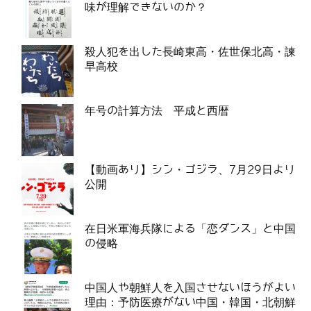
味が理解できないのか？
殺人犯を出した長崎東高・佐世保北高・諫
早高校
年号の計算方法 平成と西暦
【動画あり】シン・ゴジラ、7月29日より
公開
在日米軍海兵隊による「恋ダンス」と中国
の侵略
中国人や朝鮮人を入国させないほうがよい
理由：予防医療がない中国・韓国・北朝鮮