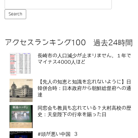
アクセスランキング100 過去24時間
長崎市の人口減少が止まりません。１年で
マイナス4000人ほど
【先人の知恵と知識を忘れないように】日
韓併合時：日本政府から朝鮮総督府への通
達
同窓会も教員も忘れている？大村高校の歴
史：天皇陛下の行幸を賜った日
#頭が悪い中国 3