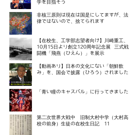
学を目指そう
非核三原則は現在は国是にしてますが、法
律ではないので、捨てられます
【在校生、工学部志望者向け】川崎重工、
10月15日より創立120周年記念展 三式戦
闘機「飛燕（ひえん）」を展示
【動画あり】日本の文化にない「朝鮮飲
み」を、国会で披露（ひろう）されました
「青い瞳のキャスバル」に行ってきました
第二次世界大戦中 旧制大村中学（大村高
校の前身）生徒の在校生日記 11