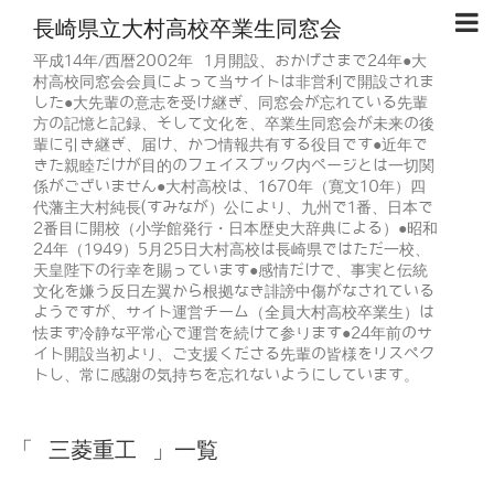
長崎県立大村高校卒業生同窓会
平成14年/西暦2002年 1月開設、おかげさまで24年●大
村高校同窓会会員によって当サイトは非営利で開設されま
した●大先輩の意志を受け継ぎ、同窓会が忘れている先輩
方の記憶と記録、そして文化を、卒業生同窓会が未来の後
輩に引き継ぎ、届け、かつ情報共有する役目です●近年で
きた親睦だけが目的のフェイスブック内ページとは一切関
係がございません●大村高校は、1670年（寛文10年）四
代藩主大村純長(すみなが）公により、九州で1番、日本で
2番目に開校（小学館発行・日本歴史大辞典による）●昭和
24年（1949）5月25日大村高校は長崎県ではただ一校、
天皇陛下の行幸を賜っています●感情だけで、事実と伝統
文化を嫌う反日左翼から根拠なき誹謗中傷がなされている
ようですが、サイト運営チーム（全員大村高校卒業生）は
怯まず冷静な平常心で運営を続けて参ります●24年前のサ
イト開設当初より、ご支援くださる先輩の皆様をリスペク
トし、常に感謝の気持ちを忘れないようにしています。
「 三菱重工 」一覧