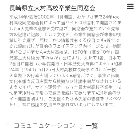
長崎県立大村高校卒業生同窓会
平成14年/西暦2002年 1月開設、おかげさまで24年●大
村高校同窓会会員によって当サイトは非営利で開設されま
した●大先輩の意志を受け継ぎ、同窓会が忘れている先輩
方の記憶と記録、そして文化を、卒業生同窓会が未来の後
輩に引き継ぎ、届け、かつ情報共有する役目です●近年で
きた親睦だけが目的のフェイスブック内ページとは一切関
係がございません●大村高校は、1670年（寛文10年）四
代藩主大村純長(すみなが）公により、九州で1番、日本で
2番目に開校（小学館発行・日本歴史大辞典による）●昭和
24年（1949）5月25日大村高校は長崎県ではただ一校、
天皇陛下の行幸を賜っています●感情だけで、事実と伝統
文化を嫌う反日左翼から根拠なき誹謗中傷がなされている
ようですが、サイト運営チーム（全員大村高校卒業生）は
怯まず冷静な平常心で運営を続けて参ります●24年前のサ
イト開設当初より、ご支援くださる先輩の皆様をリスペク
トし、常に感謝の気持ちを忘れないようにしています。
「 コミュニュケーション 」一覧