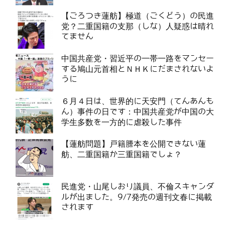
【ごろつき蓮舫】極道（ごくどう）の民進
党？二重国籍の支那（しな）人疑惑は晴れ
てません
中国共産党・習近平の一帯一路をマンセー
する鳩山元首相とＮＨＫにだまされないよ
うに
６月４日は、世界的に天安門（てんあんも
ん）事件の日です：中国共産党が中国の大
学生多数を一方的に虐殺した事件
【蓮舫問題】戸籍謄本を公開できない蓮
舫、二重国籍か三重国籍でしょ？
民進党・山尾しおり議員、不倫スキャンダ
ルが出ました。9/7発売の週刊文春に掲載
されます