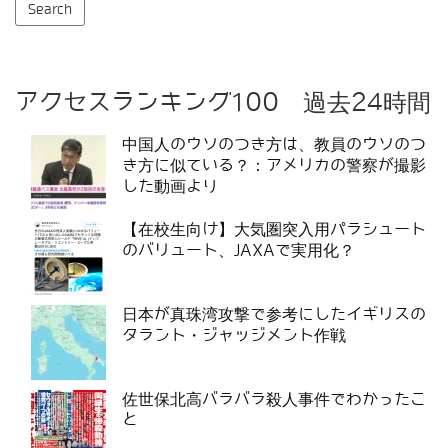
アクセスランキング100 過去24時間
中国人のウソのつき方は、教員のウソのつ
き方に似ている？：アメリカの警察が撮影
した動画より
【在校生向け】大気圏突入用パラシュート
のバリュート、JAXAで実用化？
日本が真珠湾攻撃で参考にしたイギリスの
タラント・ジャッジメント作戦
佐世保北高バラバラ殺人事件でわかったこ
と