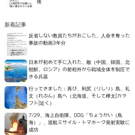
後
新着記事
反省しない教員たちがおこした、人命を奪った
事故の動画3年分
日本が初めて手に入れた、敵（中国、韓国、北
朝鮮、ロシア）の射程外から戦域全体を制圧で
きる兵器
行ってきました：再び、利尻（りしり）島、礼
文（れぶん）島へ（北海道、そして樺太[カラ
フト]近く）
7/29、海上自衛隊、DDG「ちょうかい（鳥
海）」、巡航ミサイル・トマホーク発射実験に
成功