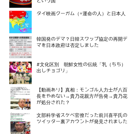
という国
タイ映画クーガム（=運命の人）と日本人
韓国発のデマ？日韓スワップ協定の再開デ
マを日本政府は否定しました
#文化区別 朝鮮女性の伝統「乳（ちち）
出しチョゴリ」
【動画あり】真相：モンゴル人力士が八百
長をやめない→貴乃花親方が告発→貴乃花
が処分された？
文部科学省スケベ官僚だった前川喜平氏の
ツイッター裏アカウントが発見されました