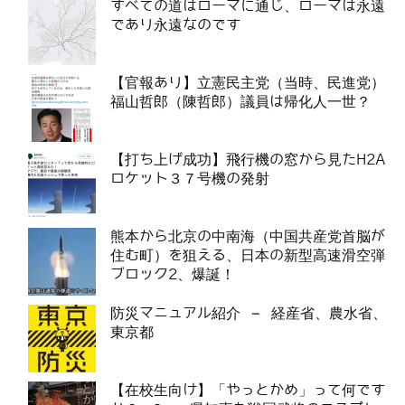
すべての道はローマに通じ、ローマは永遠
であり永遠なのです
【官報あり】立憲民主党（当時、民進党）
福山哲郎（陳哲郎）議員は帰化人一世？
【打ち上げ成功】飛行機の窓から見たH2A
ロケット３７号機の発射
熊本から北京の中南海（中国共産党首脳が
住む町）を狙える、日本の新型高速滑空弾
ブロック2、爆誕！
防災マニュアル紹介 – 経産省、農水省、
東京都
【在校生向け】「やっとかめ」って何です