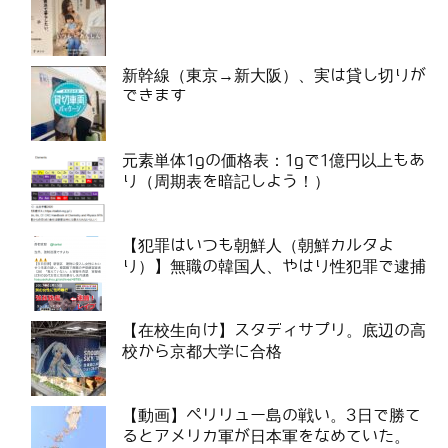
新幹線（東京→新大阪）、実は貸し切りが
できます
元素単体1gの価格表：1gで1億円以上もあ
り（周期表を暗記しよう！）
【犯罪はいつも朝鮮人（朝鮮カルタよ
り）】無職の韓国人、やはり性犯罪で逮捕
【在校生向け】スタディサプリ。底辺の高
校から京都大学に合格
【動画】ペリリュー島の戦い。3日で勝て
るとアメリカ軍が日本軍をなめていた。