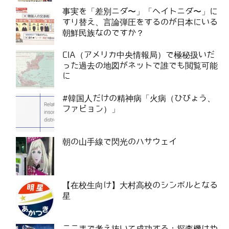
事実を「差別ニダ〜」「ヘイトニダ〜」に
すり替え、言論弾圧をするのが日本にいる
朝鮮民族なのですか？
CIA（アメリカ中央情報局）で極秘扱いだ
った過去の地図がネットで誰でも閲覧可能
に
#韓国人だけの精神病「火病（ひびょう、
ファビョン）」
朝の山手線で閃光のハサウェイ
【在校生向け】大村高校のシンボルとなる
星
ここまで考え抜いて成功する：探査機はや