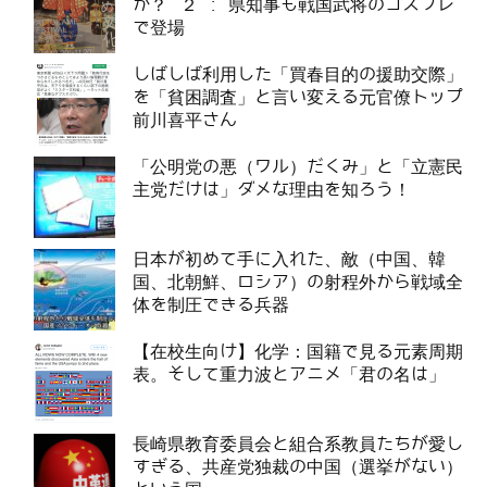
か？ ２ : 県知事も戦国武将のコスプレ
で登場
しばしば利用した「買春目的の援助交際」
を「貧困調査」と言い変える元官僚トップ
前川喜平さん
「公明党の悪（ワル）だくみ」と「立憲民
主党だけは」ダメな理由を知ろう！
日本が初めて手に入れた、敵（中国、韓
国、北朝鮮、ロシア）の射程外から戦域全
体を制圧できる兵器
【在校生向け】化学：国籍で見る元素周期
表。そして重力波とアニメ「君の名は」
長崎県教育委員会と組合系教員たちが愛し
すぎる、共産党独裁の中国（選挙がない）