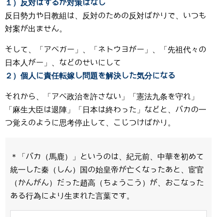
１）反対はするが対策はなし
反日勢力や日教組は、反対のための反対ばかりで、いつも
対案が出ません。
そして、「アベガー」、「ネトウヨがー」、「先祖代々の
日本人がー」、などのせいにして
２）個人に責任転嫁し問題を解決した気分になる
それから、「アベ政治を許さない」「憲法九条を守れ」
「麻生大臣は退陣」「日本は終わった」などと、バカの一
つ覚えのように思考停止して、こじつけばかり。
＊「バカ（馬鹿）」というのは、紀元前、中華を初めて
統一した秦（しん）国の始皇帝が亡くなったあと、宦官
（かんがん）だった趙高（ちょうこう）が、おこなった
ある行為により生まれた言葉です。