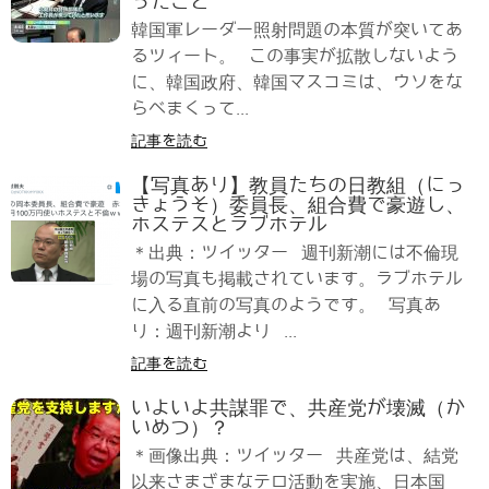
ったこと
韓国軍レーダー照射問題の本質が突いてあ
るツィート。 この事実が拡散しないよう
に、韓国政府、韓国マスコミは、ウソをな
らべまくって...
記事を読む
【写真あり】教員たちの日教組（にっ
きょうそ）委員長、組合費で豪遊し、
ホステスとラブホテル
＊出典：ツイッター 週刊新潮には不倫現
場の写真も掲載されています。ラブホテル
に入る直前の写真のようです。 写真あ
り：週刊新潮より ...
記事を読む
いよいよ共謀罪で、共産党が壊滅（か
いめつ）？
＊画像出典：ツイッター 共産党は、結党
以来さまざまなテロ活動を実施、日本国