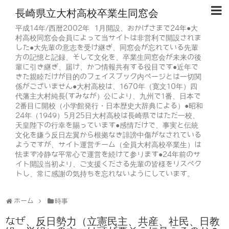
長崎県立大村高校卒業生同窓会
平成14年/西暦2002年 1月開設、おかげさまで24年●大
村高校同窓会会員によって当サイトは非営利で開設されま
した●大先輩の意志を受け継ぎ、同窓会が忘れている先輩
方の記憶と記録、そして文化を、卒業生同窓会が未来の後
輩に引き継ぎ、届け、かつ情報共有する役目です●近年で
きた親睦だけが目的のフェイスブック内ページとは一切関
係がございません●大村高校は、1670年（寛文10年）四
代藩主大村純長(すみなが）公により、九州で1番、日本で
2番目に開校（小学館発行・日本歴史大辞典による）●昭和
24年（1949）5月25日大村高校は長崎県ではただ一校、
天皇陛下の行幸を賜っています●感情だけで、事実と伝統
文化を嫌う反日左翼から根拠なき誹謗中傷がなされている
ようですが、サイト運営チーム（全員大村高校卒業生）は
怯まず冷静な平常心で運営を続けて参ります●24年前のサ
イト開設当初より、ご支援くださる先輩の皆様をリスペク
トし、常に感謝の気持ちを忘れないようにしています。
ホーム
時事
なぜ、反日勢力（立憲民主、共産、社民、日教