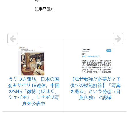
ら...
記事を読む
うそつき蓮舫、日本の国
【なぜ勉強が必要か？子
会をサボリ18連休。中国
供への模範解答】「写真
のSNS「微博（びはく、
を撮る」という発想（日
ウェイボ）」にサボリ写
英仏独）で認識
真を公表中