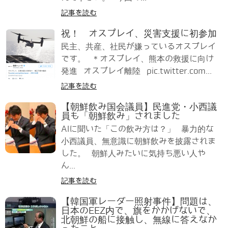
記事を読む
祝！ オスプレイ、災害支援に初参加
民主、共産、社民が嫌っているオスプレイ
です。 ＊オスプレイ、熊本の救援に向け
発進 オスプレイ離陸 pic.twitter.com...
記事を読む
【朝鮮飲み国会議員】民進党・小西議
員も「朝鮮飲み」されました
AIに聞いた「この飲み方は？」 暴力的な
小西議員、無意識に朝鮮飲みを披露されま
した。 朝鮮人みたいに気持ち悪い人や
ん...
記事を読む
【韓国軍レーダー照射事件】問題は、
日本のEEZ内で、旗をかかげないで、
北朝鮮の船に接触し、無線に答えなか