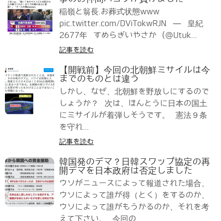
稲嶺と翁長.お葬式状態www
pic.twitter.com/DViTokwRJN — 皇紀
2677年 すめらぎいやさか (@Utuk...
記事を読む
【開戦前】今回の北朝鮮ミサイルは今
までのものとは違う
しかし、なぜ、北朝鮮を野放しにするので
しょうか？ 次は、ほんとうに日本の国土
にミサイルが着弾しそうです。 憲法９条
を守れ...
記事を読む
韓国発のデマ？日韓スワップ協定の再
開デマを日本政府は否定しました
ウソがニュースによって報道された場合、
ウソによって誰が得（とく）をするのか、
ウソによって誰がもうかるのか、それを考
えて下さい。 今回の...