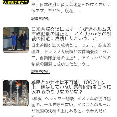
民、日本政府に多大な迷惑をかけてきた団
体です。だから、現在、...
記事を読む
日米首脳会談は成功：自衛隊ホルムズ
海峡派遣の阻止と、アメリカからの制
裁の回避に成功したということ
日米首脳会談の成功とは、つまり、高市総
理は、トランプ大統領との首脳会談におい
て、自衛隊派遣の阻止と、アメリカからの
制裁の回避に成功したという...
記事を読む
移民との共生は不可能。1000年以
上、解決していない宗教問題を日本に
入れるつもりなのかな？
↑横浜 へライザー総統 イスラム教徒は他
国のルールを守らない。イスラムのルール
が他国の法律の上にあるという考えだか