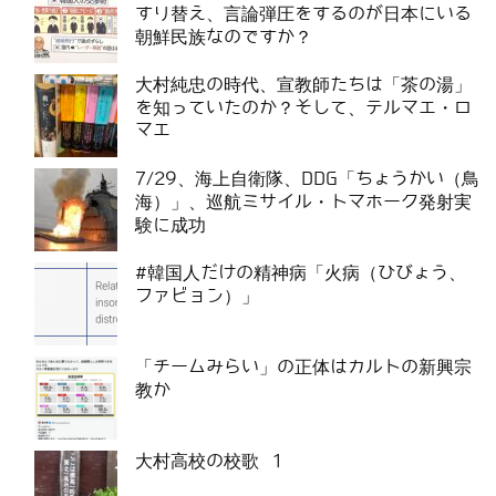
すり替え、言論弾圧をするのが日本にいる
朝鮮民族なのですか？
大村純忠の時代、宣教師たちは「茶の湯」
を知っていたのか？そして、テルマエ・ロ
マエ
7/29、海上自衛隊、DDG「ちょうかい（鳥
海）」、巡航ミサイル・トマホーク発射実
験に成功
#韓国人だけの精神病「火病（ひびょう、
ファビョン）」
「チームみらい」の正体はカルトの新興宗
教か
大村高校の校歌 1