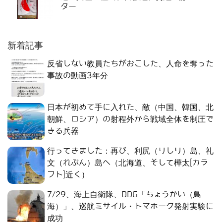
ター
新着記事
反省しない教員たちがおこした、人命を奪った
事故の動画3年分
日本が初めて手に入れた、敵（中国、韓国、北
朝鮮、ロシア）の射程外から戦域全体を制圧で
きる兵器
行ってきました：再び、利尻（りしり）島、礼
文（れぶん）島へ（北海道、そして樺太[カラ
フト]近く）
7/29、海上自衛隊、DDG「ちょうかい（鳥
海）」、巡航ミサイル・トマホーク発射実験に
成功