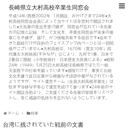
長崎県立大村高校卒業生同窓会
平成14年/西暦2002年 1月開設、おかげさまで24年●大
村高校同窓会会員によって当サイトは非営利で開設されま
した●大先輩の意志を受け継ぎ、同窓会が忘れている先輩
方の記憶と記録、そして文化を、卒業生同窓会が未来の後
輩に引き継ぎ、届け、かつ情報共有する役目です●近年で
きた親睦だけが目的のフェイスブック内ページとは一切関
係がございません●大村高校は、1670年（寛文10年）四
代藩主大村純長(すみなが）公により、九州で1番、日本で
2番目に開校（小学館発行・日本歴史大辞典による）●昭和
24年（1949）5月25日大村高校は長崎県ではただ一校、
天皇陛下の行幸を賜っています●感情だけで、事実と伝統
文化を嫌う反日左翼から根拠なき誹謗中傷がなされている
ようですが、サイト運営チーム（全員大村高校卒業生）は
怯まず冷静な平常心で運営を続けて参ります●24年前のサ
イト開設当初より、ご支援くださる先輩の皆様をリスペク
トし、常に感謝の気持ちを忘れないようにしています。
ホーム
時事
台湾に残されていた戦前の文書