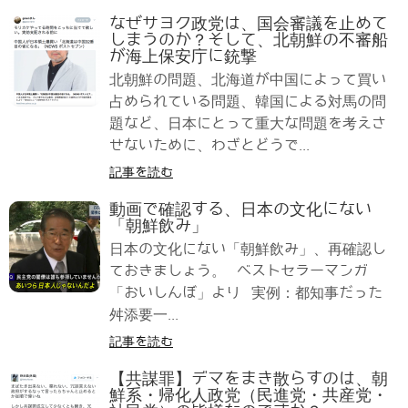
なぜサヨク政党は、国会審議を止めて
しまうのか？そして、北朝鮮の不審船
が海上保安庁に銃撃
北朝鮮の問題、北海道が中国によって買い
占められている問題、韓国による対馬の問
題など、日本にとって重大な問題を考えさ
せないために、わざとどうで...
記事を読む
動画で確認する、日本の文化にない
「朝鮮飲み」
日本の文化にない「朝鮮飲み」、再確認し
ておきましょう。 ベストセラーマンガ
「おいしんぼ」より 実例：都知事だった
舛添要一...
記事を読む
【共謀罪】デマをまき散らすのは、朝
鮮系・帰化人政党（民進党・共産党・