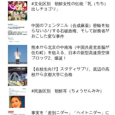
#文化区別 朝鮮女性の伝統「乳（ちち）
出しチョゴリ」
中国のフェンタニル（合成麻薬）密輸を知
らないふりする石破政権、そして財務省が
おこした変な事件
熊本から北京の中南海（中国共産党首脳が
住む町）を狙える、日本の新型高速滑空弾
ブロック2、爆誕！
【在校生向け】スタディサプリ。底辺の高
校から京都大学に合格
#民族区別 朝鮮耳（ちょうせんみみ）
事実を「差別ニダ〜」「ヘイトニダ〜」に