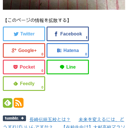
【このページの情報を拡散する】
0
0
0
0
長崎伝統五校とは？
未来を変えるには、ど
うすればいいんですか？
【在校生向け】大村高校マラソ