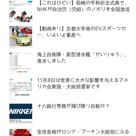
【これはひどい】長崎の平和祈念式典で、
NHKが自治労（労組）のノボリを全国放送
【動画あり】京都大学発のEVスポーツカ
ー、いよいよ量産へ
海上自衛隊・新型潜水艦「せいりゅう」、
進水しました
11月8日は世界に大きな影響を与えるアメ
リカ合衆国・大統領選挙です
十八銀行専務が飛び降り自殺か？
安倍首相がロシア・プーチン大統領にふる