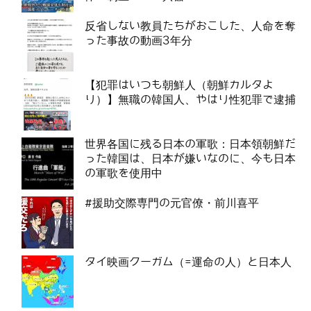
反省しない教員たちがおこした、人命を奪
った事故の動画3年分
【犯罪はいつも朝鮮人（朝鮮カルタよ
り）】無職の韓国人、やはり性犯罪で逮捕
世界各国に残る日本の軍歌：日本領朝鮮だ
った韓国は、日本が嫌いなのに、今も日本
の軍歌を使用中
#援助交際専門の元官僚・前川喜平
タイ映画クーガム（=運命の人）と日本人