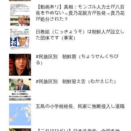
【動画あり】真相：モンゴル人力士が八百
長をやめない→貴乃花親方が告発→貴乃花
が処分された？
日教組（にっきょうそ）は朝鮮人が設立し
た団体です（事実）
#民族区別 朝鮮唇（ちょうせんくちび
る）
#民族区別 朝鮮迎え舌（むかえじた）
五島の小学校校長、民家に無断侵入し退職