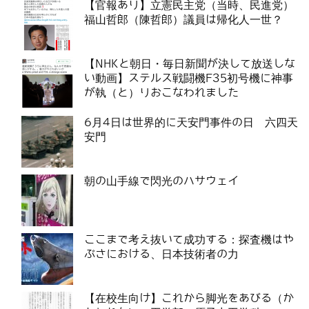
【官報あり】立憲民主党（当時、民進党）
福山哲郎（陳哲郎）議員は帰化人一世？
【NHKと朝日・毎日新聞が決して放送しな
い動画】ステルス戦闘機F35初号機に神事
が執（と）りおこなわれました
6月4日は世界的に天安門事件の日 六四天
安門
朝の山手線で閃光のハサウェイ
ここまで考え抜いて成功する：探査機はや
ぶさにおける、日本技術者の力
【在校生向け】これから脚光をあびる（か