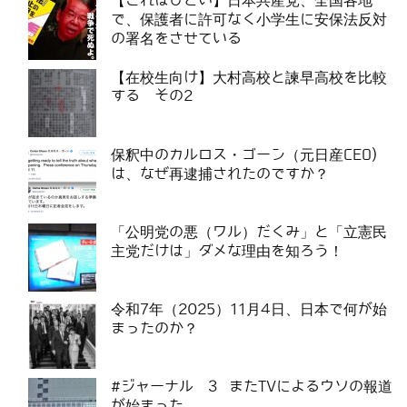
【これはひどい】日本共産党、全国各地
で、保護者に許可なく小学生に安保法反対
の署名をさせている
【在校生向け】大村高校と諫早高校を比較
する その2
保釈中のカルロス・ゴーン（元日産CEO)
は、なぜ再逮捕されたのですか？
「公明党の悪（ワル）だくみ」と「立憲民
主党だけは」ダメな理由を知ろう！
令和7年（2025）11月4日、日本で何が始
まったのか？
#ジャーナル 3 またTVによるウソの報道
が始まった