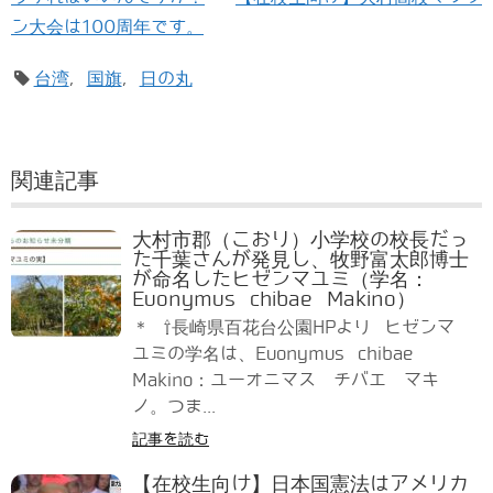
ン大会は100周年です。
台湾
,
国旗
,
日の丸
関連記事
大村市郡（こおり）小学校の校長だっ
た千葉さんが発見し、牧野富太郎博士
が命名したヒゼンマユミ（学名：
Euonymus chibae Makino）
＊ ⇧長崎県百花台公園HPより ヒゼンマ
ユミの学名は、Euonymus chibae
Makino：ユーオニマス チバエ マキ
ノ。つま...
記事を読む
【在校生向け】日本国憲法はアメリカ