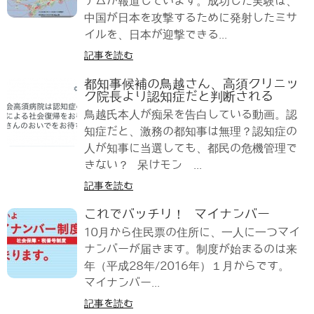
ナムが報道しています。成功した実験は、
中国が日本を攻撃するために発射したミサ
イルを、日本が迎撃できる...
記事を読む
都知事候補の鳥越さん、高須クリニッ
ク院長より認知症だと判断される
鳥越氏本人が痴呆を告白している動画。認
知症だと、激務の都知事は無理？認知症の
人が知事に当選しても、都民の危機管理で
きない？ 呆けモン ...
記事を読む
これでバッチリ！ マイナンバー
10月から住民票の住所に、一人に一つマイ
ナンバーが届きます。制度が始まるのは来
年（平成28年/2016年）１月からです。
マイナンバー...
記事を読む