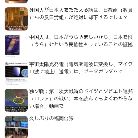
外国人が日本人をたたえる話は、日教組（教員
たちの反日労組）が絶対に却下するでしょ？
中国人は、日本がうらやましいから、日本を恨
（うら）むという民族性をっていることの証拠
宇宙太陽光発電（電気を電波に変換し、マイク
ロ波で地上に送電）は、ゼータガンダムで
独ソ戦：第二次大戦時のドイツとソビエト連邦
（ロシア）の戦い。本を読んでもよくわからな
い場合、動画で
久しぶりの福岡出張