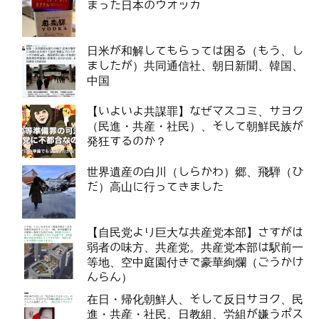
まった日本のウオッカ
日米が和解してもらっては困る（もう、し
ましたが）共同通信社、朝日新聞、韓国、
中国
【いよいよ共謀罪】なぜマスコミ、サヨク
（民進・共産・社民）、そして朝鮮民族が
発狂するのか？
世界遺産の白川（しらかわ）郷、飛騨（ひ
だ）高山に行ってきました
【自民党より巨大な共産党本部】さすがは
弱者の味方、共産党。共産党本部は駅前一
等地、空中庭園付きで豪華絢爛（ごうかけ
んらん）
在日・帰化朝鮮人、そして反日サヨク、民
進・共産・社民、日教組、労組が嫌うポス