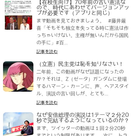
【在校生向け】70年前の古い憲法な
ので、時代にあわせてバージョンアッ
プが必要です（アプリと同じ）
まず動画を見ておきましょう。 #藤井厳
喜「そもそも独立を失ってる時に憲法は作
っちゃいけない。主権が無いんだから国民
の手に」#百...
記事を読む
（立憲）民主党は恥を知りなさい！
二年前、この動画がなぜ話題になったの
か？それは、Z（ゼータ）ガンダムに登場
するハマーン・カーンに、声、ヘアスタイ
ル、演説の言い回しが、とても...
記事を読む
なぜ安倍総理の演説は1テーマ２分20
秒で完結するようになっているのか？
まず、ツイッターの動画は１回２分20秒
までという制限があります。 次に、トラ