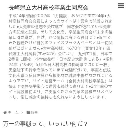
長崎県立大村高校卒業生同窓会
平成14年/西暦2002年 1月開設、おかげさまで24年●大
村高校同窓会会員によって当サイトは非営利で開設されま
した●大先輩の意志を受け継ぎ、同窓会が忘れている先輩
方の記憶と記録、そして文化を、卒業生同窓会が未来の後
輩に引き継ぎ、届け、かつ情報共有する役目です●近年で
きた親睦だけが目的のフェイスブック内ページとは一切関
係がございません●大村高校は、1670年（寛文10年）四
代藩主大村純長(すみなが）公により、九州で1番、日本で
2番目に開校（小学館発行・日本歴史大辞典による）●昭和
24年（1949）5月25日大村高校は長崎県ではただ一校、
天皇陛下の行幸を賜っています●感情だけで、事実と伝統
文化を嫌う反日左翼から根拠なき誹謗中傷がなされている
ようですが、サイト運営チーム（全員大村高校卒業生）は
怯まず冷静な平常心で運営を続けて参ります●24年前のサ
イト開設当初より、ご支援くださる先輩の皆様をリスペク
トし、常に感謝の気持ちを忘れないようにしています。
ホーム
時事
万一の事態って、いったい何だ？