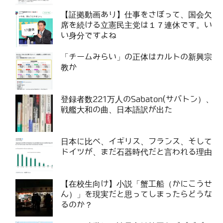
【証拠動画あり】仕事をさぼって、国会欠
席を続ける立憲民主党は１７連休です。い
い身分ですよね
「チームみらい」の正体はカルトの新興宗
教か
登録者数221万人のSabaton(サバトン）、
戦艦大和の曲、日本語訳が出た
日本に比べ、イギリス、フランス、そして
ドイツが、まだ石器時代だと言われる理由
【在校生向け】小説「蟹工船（かにこうせ
ん）」を現実だと思ってしまったらどうな
るのか？