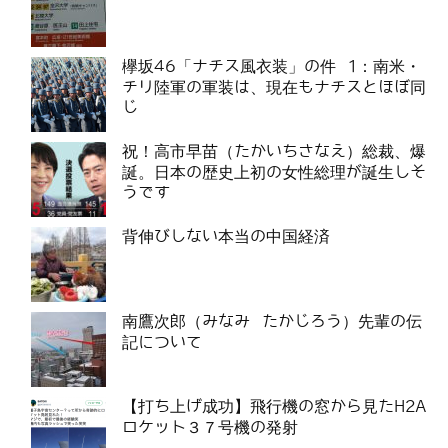
欅坂46「ナチス風衣装」の件 1：南米・
チリ陸軍の軍装は、現在もナチスとほぼ同
じ
祝！高市早苗（たかいちさなえ）総裁、爆
誕。日本の歴史上初の女性総理が誕生しそ
うです
背伸びしない本当の中国経済
南鷹次郎（みなみ たかじろう）先輩の伝
記について
【打ち上げ成功】飛行機の窓から見たH2A
ロケット３７号機の発射