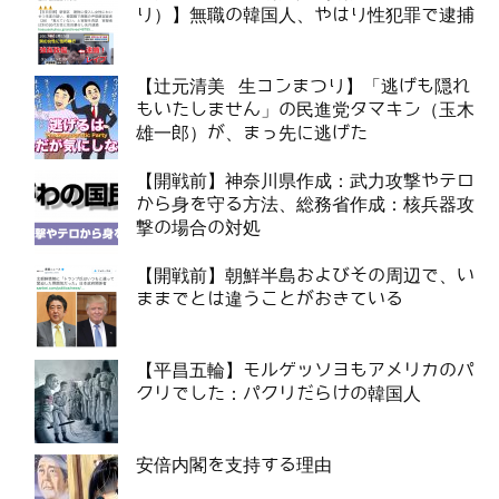
り）】無職の韓国人、やはり性犯罪で逮捕
【辻元清美 生コンまつり】「逃げも隠れ
もいたしません」の民進党タマキン（玉木
雄一郎）が、まっ先に逃げた
【開戦前】神奈川県作成：武力攻撃やテロ
から身を守る方法、総務省作成：核兵器攻
撃の場合の対処
【開戦前】朝鮮半島およびその周辺で、い
ままでとは違うことがおきている
【平昌五輪】モルゲッソヨもアメリカのパ
クリでした：パクリだらけの韓国人
安倍内閣を支持する理由