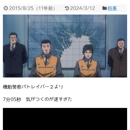
2015/8/25
（
11年前
）
2024/3/12
時事
機動警察パトレイバー２より
7分05秒 気がつくのが遅すぎた