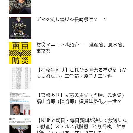
デマを流し続ける長崎県庁？ １
防災マニュアル紹介 – 経産省、農水省、
東京都
【在校生向け】これから脚光をあびる（か
もしれない）工学部・原子力工学科
【官報あり】立憲民主党（当時、民進党）
福山哲郎（陳哲郎）議員は帰化人一世？
【NHKと朝日・毎日新聞が決して放送しな
い動画】ステルス戦闘機F35初号機に神事
が執（と）りおこなわれました