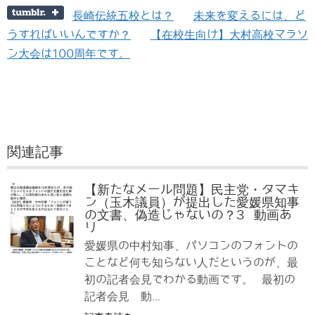
長崎伝統五校とは？
未来を変えるには、ど
うすればいいんですか？
【在校生向け】大村高校マラソ
ン大会は100周年です。
関連記事
【新たなメール問題】民主党・タマキ
ン（玉木議員）が提出した愛媛県知事
の文書、偽造じゃないの？3 動画あ
り
愛媛県の中村知事、パソコンのフォントの
ことなど何も知らない人だというのが、最
初の記者会見でわかる動画です。 最初の
記者会見 動...