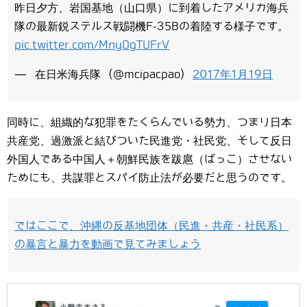
昨日夕方、岩国基地（山口県）に到着したアメリカ海兵
隊の最新鋭ステルス戦闘機F-35Bの着陸する様子です。
pic.twitter.com/MnyOgTUFrV
— 在日米海兵隊 (@mcipacpao)
2017年1月19日
同時に、組織的な犯罪をたくらんでいる勢力、つまり日本
共産党、過激派と結びついた民進党・社民党、そして反日
外国人である中国人＋朝鮮民族を跋扈（ばっこ）させない
ためにも、共謀罪とスパイ防止法が必要だと思うのです。
ではここで、沖縄の反基地団体（民進・共産・社民系）
の暴言と暴力を動画で見てみましょう