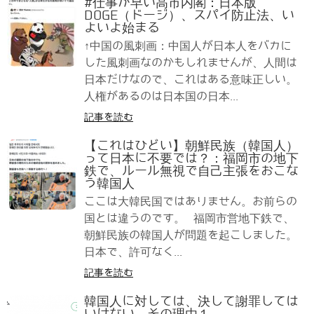
#仕事が早い高市内閣：日本版
DOGE（ドージ）、スパイ防止法、い
よいよ始まる
↑中国の風刺画：中国人が日本人をバカに
した風刺画なのかもしれませんが、人間は
日本だけなので、これはある意味正しい。
人権があるのは日本国の日本...
記事を読む
【これはひどい】朝鮮民族（韓国人）
って日本に不要では？：福岡市の地下
鉄で、ルール無視で自己主張をおこな
う韓国人
ここは大韓民国ではありません。お前らの
国とは違うのです。 福岡市営地下鉄で、
朝鮮民族の韓国人が問題を起こしました。
日本で、許可なく...
記事を読む
韓国人に対しては、決して謝罪しては