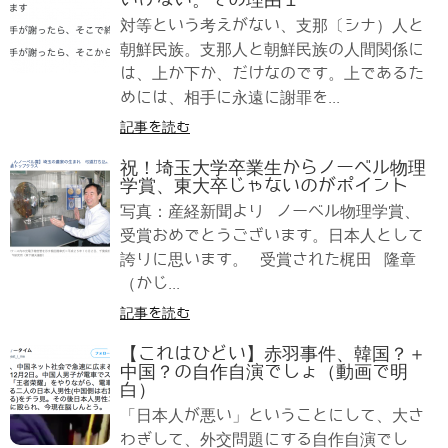
いけない。その理由１
対等という考えがない、支那〔シナ）人と
朝鮮民族。支那人と朝鮮民族の人間関係に
は、上か下か、だけなのです。上であるた
めには、相手に永遠に謝罪を...
記事を読む
祝！埼玉大学卒業生からノーベル物理
学賞、東大卒じゃないのがポイント
写真：産経新聞より ノーベル物理学賞、
受賞おめでとうございます。日本人として
誇りに思います。 受賞された梶田 隆章
（かじ...
記事を読む
【これはひどい】赤羽事件、韓国？＋
中国？の自作自演でしょ（動画で明
白）
「日本人が悪い」ということにして、大さ
わぎして、外交問題にする自作自演でし