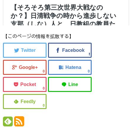
【このページの情報を拡散する】
0
0
0
0