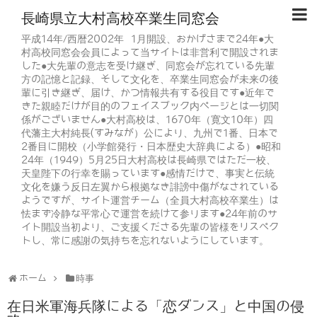
長崎県立大村高校卒業生同窓会
平成14年/西暦2002年 1月開設、おかげさまで24年●大
村高校同窓会会員によって当サイトは非営利で開設されま
した●大先輩の意志を受け継ぎ、同窓会が忘れている先輩
方の記憶と記録、そして文化を、卒業生同窓会が未来の後
輩に引き継ぎ、届け、かつ情報共有する役目です●近年で
きた親睦だけが目的のフェイスブック内ページとは一切関
係がございません●大村高校は、1670年（寛文10年）四
代藩主大村純長(すみなが）公により、九州で1番、日本で
2番目に開校（小学館発行・日本歴史大辞典による）●昭和
24年（1949）5月25日大村高校は長崎県ではただ一校、
天皇陛下の行幸を賜っています●感情だけで、事実と伝統
文化を嫌う反日左翼から根拠なき誹謗中傷がなされている
ようですが、サイト運営チーム（全員大村高校卒業生）は
怯まず冷静な平常心で運営を続けて参ります●24年前のサ
イト開設当初より、ご支援くださる先輩の皆様をリスペク
トし、常に感謝の気持ちを忘れないようにしています。
ホーム
時事
在日米軍海兵隊による「恋ダンス」と中国の侵