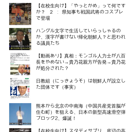
【在校生向け】「やっとかめ」って何です
か？ ２ : 県知事も戦国武将のコスプレ
で登場
ハングル文字で生活していらっしゃるの
か、漢字が書けない帰化朝鮮人？と思われ
る議員たち
【動画あり】真相：モンゴル人力士が八百
長をやめない→貴乃花親方が告発→貴乃花
が処分された？
日教組（にっきょうそ）は朝鮮人が設立し
た団体です（事実）
熊本から北京の中南海（中国共産党首脳が
住む町）を狙える、日本の新型高速滑空弾
ブロック2、爆誕！
【在校生向け】スタディサプリ。底辺の高