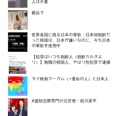
人は不要
横浜で
世界各国に残る日本の軍歌：日本領朝鮮だ
った韓国は、日本が嫌いなのに、今も日本
の軍歌を使用中
【犯罪はいつも朝鮮人（朝鮮カルタよ
り）】無職の韓国人、やはり性犯罪で逮捕
タイ映画クーガム（=運命の人）と日本人
#援助交際専門の元官僚・前川喜平