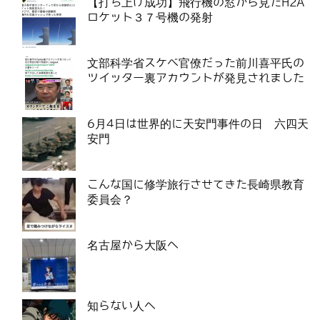
【打ち上げ成功】飛行機の窓から見たH2A
ロケット３７号機の発射
文部科学省スケベ官僚だった前川喜平氏の
ツイッター裏アカウントが発見されました
6月4日は世界的に天安門事件の日 六四天
安門
こんな国に修学旅行させてきた長崎県教育
委員会？
名古屋から大阪へ
知らない人へ