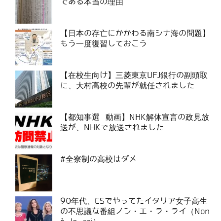
である本当の理由
【日本の存亡にかかわる南シナ海の問題】
もう一度復習しておこう
【在校生向け】三菱東京UFJ銀行の副頭取
に、大村高校の先輩が就任されました
【都知事選 動画】NHK解体宣言の政見放
送が、NHKで放送されました
#全寮制の高校はダメ
90年代、CSでやってたイタリア女子高生
の不思議な番組ノン・エ・ラ・ライ（Non