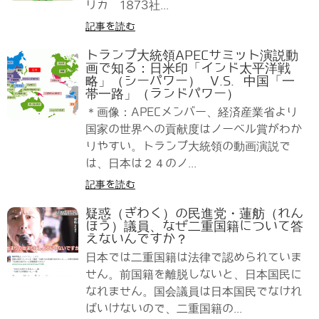
リカ 1873社...
記事を読む
トランプ大統領APECサミット演説動
画で知る：日米印「インド太平洋戦
略」（シーパワー） V.S. 中国「一
帯一路」（ランドパワー）
＊画像：APECメンバー、経済産業省より
国家の世界への貢献度はノーベル賞がわか
りやすい。トランプ大統領の動画演説で
は、日本は２４のノ...
記事を読む
疑惑（ぎわく）の民進党・蓮舫（れん
ほう）議員、なぜ二重国籍について答
えないんですか？
日本では二重国籍は法律で認められていま
せん。前国籍を離脱しないと、日本国民に
なれません。国会議員は日本国民でなけれ
ばいけないので、二重国籍の...