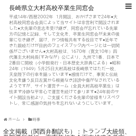
長崎県立大村高校卒業生同窓会
平成14年/西暦2002年 1月開設、おかげさまで24年●大
村高校同窓会会員によって当サイトは非営利で開設されま
した●大先輩の意志を受け継ぎ、同窓会が忘れている先輩
方の記憶と記録、そして文化を、卒業生同窓会が未来の後
輩に引き継ぎ、届け、かつ情報共有する役目です●近年で
きた親睦だけが目的のフェイスブック内ページとは一切関
係がございません●大村高校は、1670年（寛文10年）四
代藩主大村純長(すみなが）公により、九州で1番、日本で
2番目に開校（小学館発行・日本歴史大辞典による）●昭和
24年（1949）5月25日大村高校は長崎県ではただ一校、
天皇陛下の行幸を賜っています●感情だけで、事実と伝統
文化を嫌う反日左翼から根拠なき誹謗中傷がなされている
ようですが、サイト運営チーム（全員大村高校卒業生）は
怯まず冷静な平常心で運営を続けて参ります●24年前のサ
イト開設当初より、ご支援くださる先輩の皆様をリスペク
トし、常に感謝の気持ちを忘れないようにしています。
ホーム
時事
全文掲載（関西弁翻訳も）：トランプ大統領、