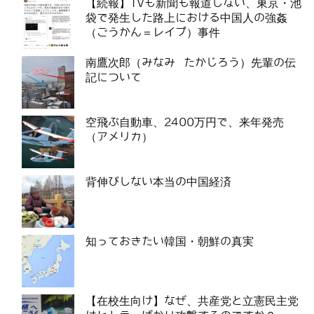
【続報】TVも新聞も報道しない、東京・池
袋で発生した路上における中国人の強姦
（ごうかん＝レイプ）事件
南鷹次郎（みなみ たかじろう）先輩の伝
記について
空飛ぶ自動車、2400万円で、来年発売
（アメリカ）
背伸びしない本当の中国経済
知っておきたい韓国・朝鮮の真実
【在校生向け】なぜ、共産党と立憲民主党