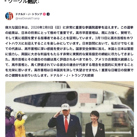
＊
グーグル翻訳
↓