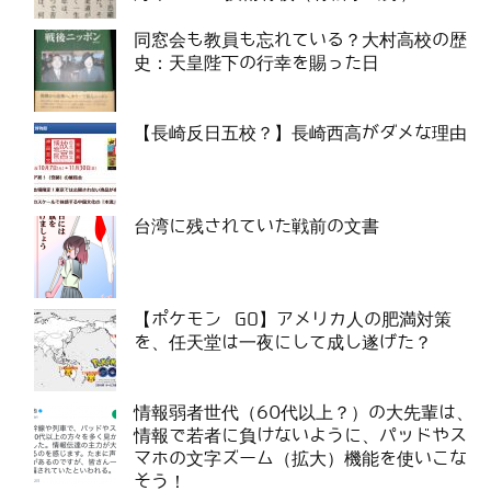
同窓会も教員も忘れている？大村高校の歴
史：天皇陛下の行幸を賜った日
【長崎反日五校？】長崎西高がダメな理由
台湾に残されていた戦前の文書
【ポケモン GO】アメリカ人の肥満対策
を、任天堂は一夜にして成し遂げた？
情報弱者世代（60代以上？）の大先輩は、
情報で若者に負けないように、パッドやス
マホの文字ズーム（拡大）機能を使いこな
そう！