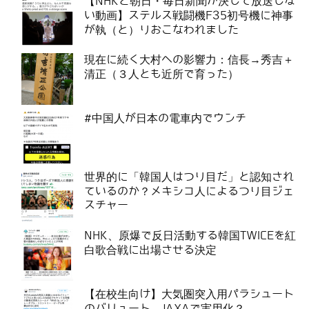
【NHKと朝日・毎日新聞が決して放送しな
い動画】ステルス戦闘機F35初号機に神事
が執（と）りおこなわれました
現在に続く大村への影響力：信長→秀吉＋
清正（３人とも近所で育った）
#中国人が日本の電車内でウンチ
世界的に「韓国人はつり目だ」と認知され
ているのか？メキシコ人によるつり目ジェ
スチャー
NHK、原爆で反日活動する韓国TWICEを紅
白歌合戦に出場させる決定
【在校生向け】大気圏突入用パラシュート
のバリュート、JAXAで実用化？