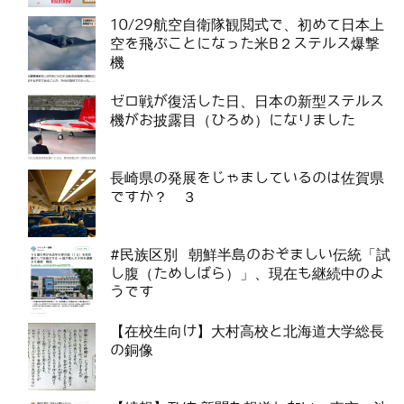
10/29航空自衛隊観閲式で、初めて日本上
空を飛ぶことになった米B２ステルス爆撃
機
ゼロ戦が復活した日、日本の新型ステルス
機がお披露目（ひろめ）になりました
長崎県の発展をじゃましているのは佐賀県
ですか？ ３
#民族区別 朝鮮半島のおぞましい伝統「試
し腹（ためしばら）」、現在も継続中のよ
うです
【在校生向け】大村高校と北海道大学総長
の銅像