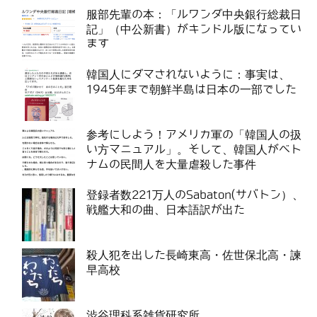
服部先輩の本：「ルワンダ中央銀行総裁日
記」（中公新書）がキンドル版になってい
ます
韓国人にダマされないように：事実は、
1945年まで朝鮮半島は日本の一部でした
参考にしよう！アメリカ軍の「韓国人の扱
い方マニュアル」。そして、韓国人がベト
ナムの民間人を大量虐殺した事件
登録者数221万人のSabaton(サバトン）、
戦艦大和の曲、日本語訳が出た
殺人犯を出した長崎東高・佐世保北高・諫
早高校
渋谷理科系雑貨研究所