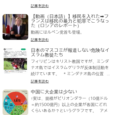
記事を読む
【動画（日本語）】移民を入れた➡フ
ランスは移民の暴力と犯罪でこうなっ
た（ロシアのレポート）
動画にはルペン党首も登場。
記事を読む
日本のマスコミが報道しない危険なイ
スラム教徒たち
フィリピンはキリスト教国ですが、ミンダ
ナオ島ではイスラムゲリラが反体制活動を
続けています。 ＊ミンダナオ島の位置 ...
記事を読む
中国に大企業は少ない
↑実は、規模がビリオンダラー（10億ドル
＝約1500億円）以上の企業が各国にどれ
くらいあるか？というグラフです。 アメ