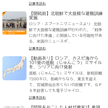
記事を読む
【開戦前】北朝鮮で大規模な避難訓練
実施
ロシア・スプートニクニュースより 北朝
鮮で大規模な避難訓練が行われた。「戦争
に向けた準備」と関係している可能性があ
る。米国のニュースポ...
記事を読む
【動画あり】ロシア、カスピ海から
101発の巡航（じゅんこう）ミサイル
を、シリアに向け発射
巡航（じゅんこう）ミサイルは、射程距離
1500キロ。長崎からなら、東京を超え
て、宮城県仙台市くらいの距離です。ＧＰ
Ｓを妨害しても電子ジャイロ...
記事を読む
【問題をおこした人材が豊富?】希望