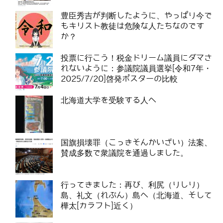
豊臣秀吉が判断したように、やっぱり今で
もキリスト教徒は危険な人たちなのです
か？
投票に行こう！税金ドリーム議員にダマさ
れないように：参議院議員選挙[令和7年・
2025/7/20]啓発ポスターの比較
北海道大学を受験する人へ
国旗損壊罪（こっきそんかいざい）法案、
賛成多数で衆議院を通過しました。
行ってきました：再び、利尻（りしり）
島、礼文（れぶん）島へ（北海道、そして
樺太[カラフト]近く）