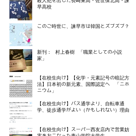
殺人犯を出した長崎東高・佐世保北高・諫
早高校
このご時世に、諫早市は韓国とズブズブ？
新刊： 村上春樹 「職業としての小説
家」
【在校生向け】【化学・元素記号の暗記方
法】日本初の新元素、国際認定へ 「ニホ
ニウム」
【在校生向け】バス通学より、自転車通
学、徒歩通学がよい（かもしれない）理由
【在校生向け】スーパー西友店内で営業妨
害をおこなった青山学院大学生