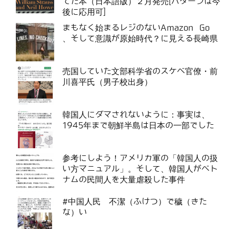
てた本（日本語版）２月発売[パターンは今
後に応用可]
まもなく始まるレジのないAmazon Go
、そして意識が原始時代？に見える長崎県
売国していた文部科学省のスケベ官僚・前
川喜平氏（男子校出身）
韓国人にダマされないように：事実は、
1945年まで朝鮮半島は日本の一部でした
参考にしよう！アメリカ軍の「韓国人の扱
い方マニュアル」。そして、韓国人がベト
ナムの民間人を大量虐殺した事件
#中国人民 不潔（ふけつ）で穢（きた
な）い