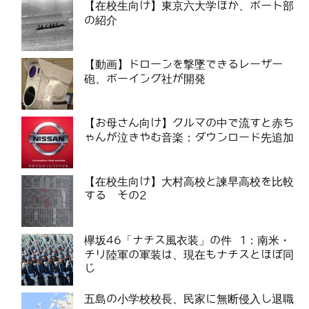
【在校生向け】東京六大学ほか、ボート部
の紹介
【動画】ドローンを撃墜できるレーザー
砲、ボーイング社が開発
【お母さん向け】クルマの中で流すと赤ち
ゃんが泣きやむ音楽：ダウンロード先追加
【在校生向け】大村高校と諫早高校を比較
する その2
欅坂46「ナチス風衣装」の件 1：南米・
チリ陸軍の軍装は、現在もナチスとほぼ同
じ
五島の小学校校長、民家に無断侵入し退職