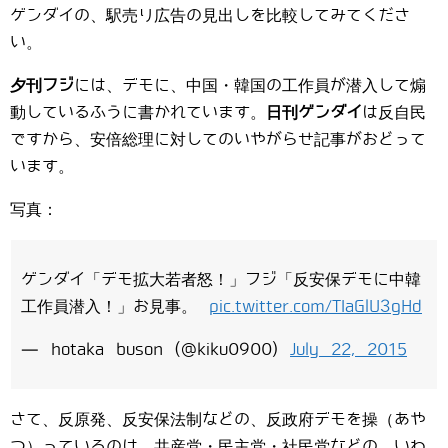
ゲンダイの、駅売り広告の見出しを比較してみてくださ
い。
夕刊フジ
には、デモに、中国・韓国の工作員が潜入して煽
動しているふうに書かれています。
日刊ゲンダイ
は反自民
ですから、安倍総理に対してのいやがらせ記事がおどって
います。
写真：
ゲンダイ「デモ拡大若者怒！」フジ「反安保デモに中韓
工作員潜入！」お見事。
pic.twitter.com/TIaGlU3gHd
— hotaka buson (@kiku0900)
July 22, 2015
さて、反原発、反安保法制などの、反政府デモを操（あや
つ）っているのは、共産党・民主党・社民党などの、いわ