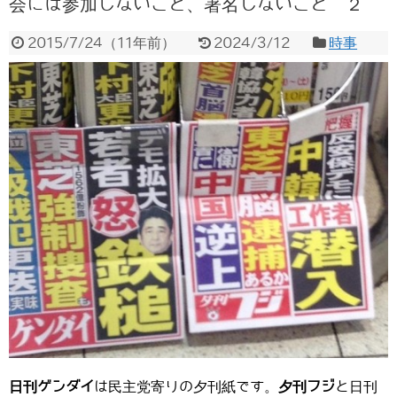
会には参加しないこと、署名しないこと ２
2015/7/24
（
11年前
）
2024/3/12
時事
日刊ゲンダイ
は民主党寄りの夕刊紙です。
夕刊フジ
と日刊