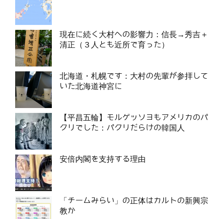
現在に続く大村への影響力：信長→秀吉＋
清正（３人とも近所で育った）
北海道・札幌です：大村の先輩が参拝して
いた北海道神宮に
【平昌五輪】モルゲッソヨもアメリカのパ
クリでした：パクリだらけの韓国人
安倍内閣を支持する理由
「チームみらい」の正体はカルトの新興宗
教か