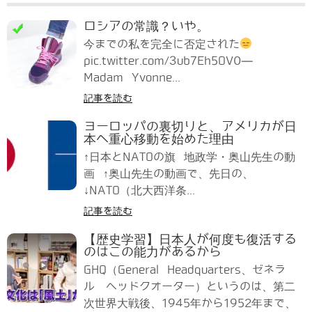
ロシアの常識？いや。
今までの私を完全に否定された
pic.twitter.com/3ub7Eh5OV0—
Madam Yvonne...
記事を読む
ヨーロッパの裏切りと、アメリカが日
本へ重心移動を始めた理由
↑日本とNATOの旗 地政学・奥山先生の動
画 ↑奥山先生の動画で、先日の、
↓NATO（北大西洋条...
記事を読む
【歴史学習】日本人が何度も復活する
のはこの能力があるから
GHQ（General Headquarters、ゼネラ
ル ヘッドクオーター）というのは、第二
次世界大戦後、1945年から1952年まで、