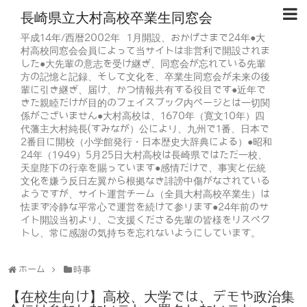
長崎県立大村高校卒業生同窓会
平成14年/西暦2002年 1月開設、おかげさまで24年●大
村高校同窓会会員によって当サイトは非営利で開設されま
した●大先輩の意志を受け継ぎ、同窓会が忘れている先輩
方の記憶と記録、そして文化を、卒業生同窓会が未来の後
輩に引き継ぎ、届け、かつ情報共有する役目です●近年で
きた親睦だけが目的のフェイスブック内ページとは一切関
係がございません●大村高校は、1670年（寛文10年）四
代藩主大村純長(すみなが）公により、九州で1番、日本で
2番目に開校（小学館発行・日本歴史大辞典による）●昭和
24年（1949）5月25日大村高校は長崎県ではただ一校、
天皇陛下の行幸を賜っています●感情だけで、事実と伝統
文化を嫌う反日左翼から根拠なき誹謗中傷がなされている
ようですが、サイト運営チーム（全員大村高校卒業生）は
怯まず冷静な平常心で運営を続けて参ります●24年前のサ
イト開設当初より、ご支援くださる先輩の皆様をリスペク
トし、常に感謝の気持ちを忘れないようにしています。
ホーム
時事
【在校生向け】高校、大学では、デモや政治集