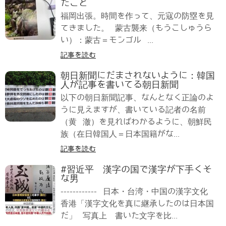
たこと
福岡出張。時間を作って、元寇の防塁を見
てきました。 蒙古襲来（もうこしゅうら
い）：蒙古＝モンゴル ...
記事を読む
朝日新聞にだまされないように：韓国
人が記事を書いてる朝日新聞
以下の朝日新聞記事、なんとなく正論のよ
うに見えますが、書いている記者の名前
（黄 澈）を見ればわかるように、朝鮮民
族（在日韓国人＝日本国籍がな...
記事を読む
#習近平 漢字の国で漢字が下手くそ
な男
------------ 日本・台湾・中国の漢字文化
香港「漢字文化を真に継承したのは日本国
だ」 写真上 書いた文字を比...