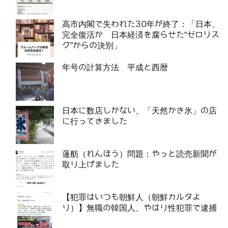
高市内閣で失われた30年が終了：「日本、
完全復活か 日本経済を腐らせた“ゼロリス
ク”からの決別」
年号の計算方法 平成と西暦
日本に数店しかない、「天然かき氷」の店
に行ってきました
蓮舫（れんほう）問題：やっと読売新聞が
取り上げました
【犯罪はいつも朝鮮人（朝鮮カルタよ
り）】無職の韓国人、やはり性犯罪で逮捕