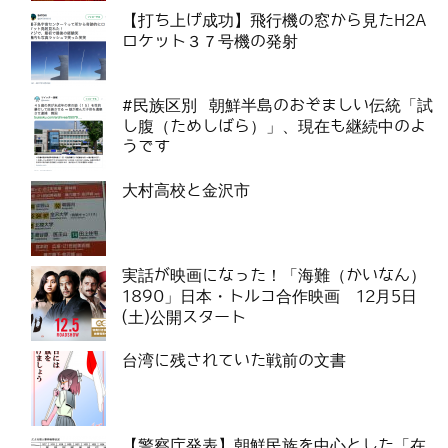
【打ち上げ成功】飛行機の窓から見たH2A
ロケット３７号機の発射
#民族区別 朝鮮半島のおぞましい伝統「試
し腹（ためしばら）」、現在も継続中のよ
うです
大村高校と金沢市
実話が映画になった！「海難（かいなん）
1890」日本・トルコ合作映画 12月5日
(土)公開スタート
台湾に残されていた戦前の文書
【警察庁発表】朝鮮民族を中心とした「在