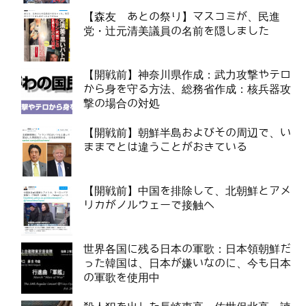
【森友 あとの祭り】マスコミが、民進
党・辻元清美議員の名前を隠しました
【開戦前】神奈川県作成：武力攻撃やテロ
から身を守る方法、総務省作成：核兵器攻
撃の場合の対処
【開戦前】朝鮮半島およびその周辺で、い
ままでとは違うことがおきている
【開戦前】中国を排除して、北朝鮮とアメ
リカがノルウェーで接触へ
世界各国に残る日本の軍歌：日本領朝鮮だ
った韓国は、日本が嫌いなのに、今も日本
の軍歌を使用中