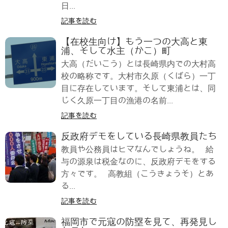
日...
記事を読む
【在校生向け】もう一つの大高と東
浦、そして水主（かこ）町
大高（だいこう）とは長崎県内での大村高
校の略称です。大村市久原（くばら）一丁
目に存在しています。そして東浦とは、同
じく久原一丁目の漁港の名前...
記事を読む
反政府デモをしている長崎県教員たち
教員や公務員はヒマなんでしょうね。 給
与の源泉は税金なのに、反政府デモをする
方々です。 高教組（こうきょうそ）とあ
る...
記事を読む
福岡市で元寇の防塁を見て、再発見し