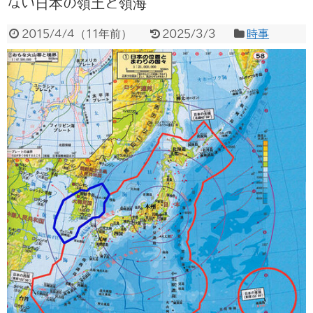
ない日本の領土と領海
2015/4/4
（
11年前
）
2025/3/3
時事