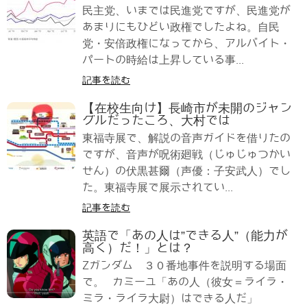
民主党、いまでは民進党ですが、民進党が
あまりにもひどい政権でしたよね。自民
党・安倍政権になってから、アルバイト・
パートの時給は上昇している事...
記事を読む
【在校生向け】長崎市が未開のジャン
グルだったころ、大村では
東福寺展で、解説の音声ガイドを借りたの
ですが、音声が呪術廻戦（じゅじゅつかい
せん）の伏黒甚爾（声優：子安武人）でし
た。東福寺展で展示されてい...
記事を読む
英語で「あの人は”できる人”（能力が
高く）だ！」とは？
Zガンダム ３０番地事件を説明する場面
で。 カミーユ「あの人（彼女＝ライラ・
ミラ・ライラ大尉）はできる人だ」