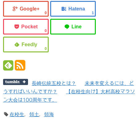
0
1
0
0
長崎伝統五校とは？
未来を変えるには、ど
うすればいいんですか？
【在校生向け】大村高校マラソ
ン大会は100周年です。
在校生
,
領土
,
領海