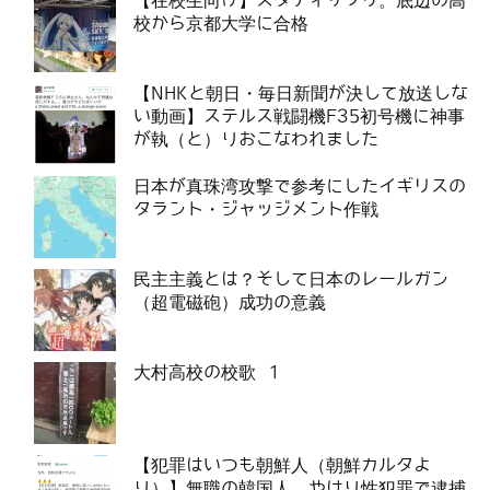
【在校生向け】スタディサプリ。底辺の高
校から京都大学に合格
【NHKと朝日・毎日新聞が決して放送しな
い動画】ステルス戦闘機F35初号機に神事
が執（と）りおこなわれました
日本が真珠湾攻撃で参考にしたイギリスの
タラント・ジャッジメント作戦
民主主義とは？そして日本のレールガン
（超電磁砲）成功の意義
大村高校の校歌 1
【犯罪はいつも朝鮮人（朝鮮カルタよ
り）】無職の韓国人、やはり性犯罪で逮捕