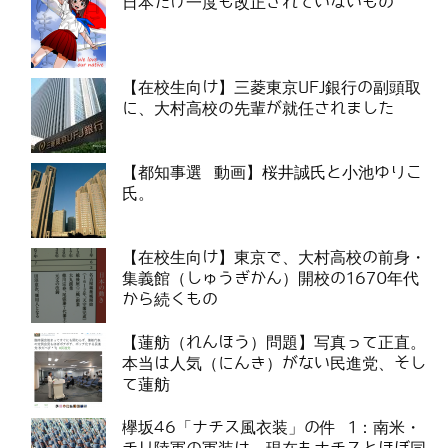
日本だけ一度も改正されていないもの
【在校生向け】三菱東京UFJ銀行の副頭取
に、大村高校の先輩が就任されました
【都知事選 動画】桜井誠氏と小池ゆりこ
氏。
【在校生向け】東京で、大村高校の前身・
集義館（しゅうぎかん）開校の1670年代
から続くもの
【蓮舫（れんほう）問題】写真って正直。
本当は人気（にんき）がない民進党、そし
て蓮舫
欅坂46「ナチス風衣装」の件 1：南米・