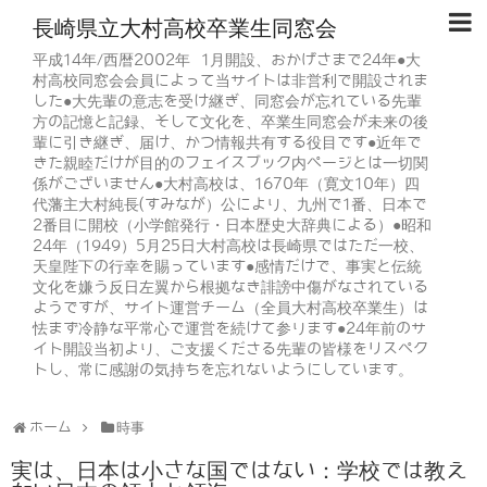
長崎県立大村高校卒業生同窓会
平成14年/西暦2002年 1月開設、おかげさまで24年●大
村高校同窓会会員によって当サイトは非営利で開設されま
した●大先輩の意志を受け継ぎ、同窓会が忘れている先輩
方の記憶と記録、そして文化を、卒業生同窓会が未来の後
輩に引き継ぎ、届け、かつ情報共有する役目です●近年で
きた親睦だけが目的のフェイスブック内ページとは一切関
係がございません●大村高校は、1670年（寛文10年）四
代藩主大村純長(すみなが）公により、九州で1番、日本で
2番目に開校（小学館発行・日本歴史大辞典による）●昭和
24年（1949）5月25日大村高校は長崎県ではただ一校、
天皇陛下の行幸を賜っています●感情だけで、事実と伝統
文化を嫌う反日左翼から根拠なき誹謗中傷がなされている
ようですが、サイト運営チーム（全員大村高校卒業生）は
怯まず冷静な平常心で運営を続けて参ります●24年前のサ
イト開設当初より、ご支援くださる先輩の皆様をリスペク
トし、常に感謝の気持ちを忘れないようにしています。
ホーム
時事
実は、日本は小さな国ではない：学校では教え