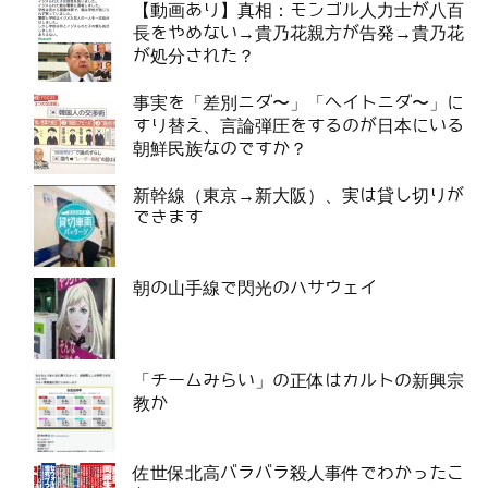
【動画あり】真相：モンゴル人力士が八百
長をやめない→貴乃花親方が告発→貴乃花
が処分された？
事実を「差別ニダ〜」「ヘイトニダ〜」に
すり替え、言論弾圧をするのが日本にいる
朝鮮民族なのですか？
新幹線（東京→新大阪）、実は貸し切りが
できます
朝の山手線で閃光のハサウェイ
「チームみらい」の正体はカルトの新興宗
教か
佐世保北高バラバラ殺人事件でわかったこ