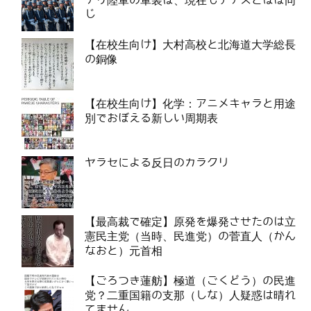
チリ陸軍の軍装は、現在もナチスとほぼ同
じ
【在校生向け】大村高校と北海道大学総長
の銅像
【在校生向け】化学：アニメキャラと用途
別でおぼえる新しい周期表
ヤラセによる反日のカラクリ
【最高裁で確定】原発を爆発させたのは立
憲民主党（当時、民進党）の菅直人（かん
なおと）元首相
【ごろつき蓮舫】極道（ごくどう）の民進
党？二重国籍の支那（しな）人疑惑は晴れ
てません