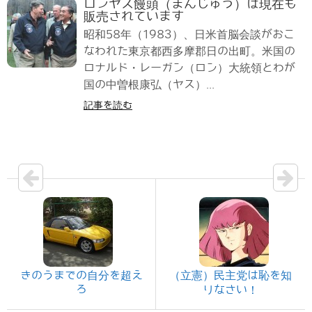
ロンヤス饅頭（まんじゅう）は現在も
販売されています
昭和58年（1983）、日米首脳会談がおこ
なわれた東京都西多摩郡日の出町。米国の
ロナルド・レーガン（ロン）大統領とわが
国の中曽根康弘（ヤス）...
記事を読む
きのうまでの自分を超え
（立憲）民主党は恥を知
ろ
りなさい！