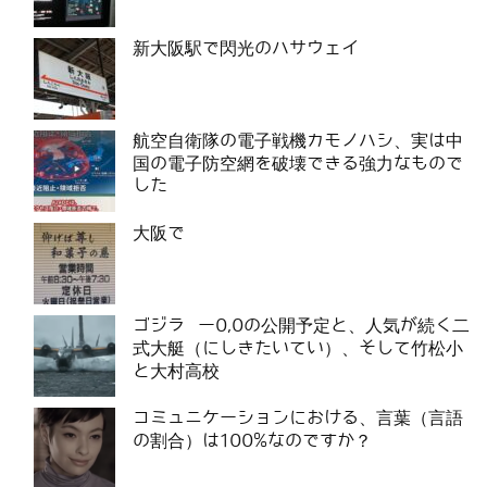
新大阪駅で閃光のハサウェイ
航空自衛隊の電子戦機カモノハシ、実は中
国の電子防空網を破壊できる強力なもので
した
大阪で
ゴジラ ー0,0の公開予定と、人気が続く二
式大艇（にしきたいてい）、そして竹松小
と大村高校
コミュニケーションにおける、言葉（言語
の割合）は100%なのですか？