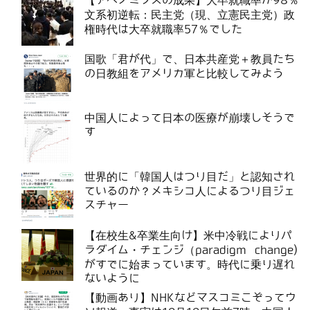
【アベノミクスの成果】大卒就職率が98％
文系初逆転：民主党（現、立憲民主党）政
権時代は大卒就職率57％でした
国歌「君が代」で、日本共産党＋教員たち
の日教組をアメリカ軍と比較してみよう
中国人によって日本の医療が崩壊しそうで
す
世界的に「韓国人はつり目だ」と認知され
ているのか？メキシコ人によるつり目ジェ
スチャー
【在校生&卒業生向け】米中冷戦によりパ
ラダイム・チェンジ（paradigm change)
がすでに始まっています。時代に乗り遅れ
ないように
【動画あり】NHKなどマスコミこぞってウ