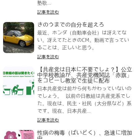
塾歌...
記事を読む
きのうまでの自分を超えろ
最近、ホンダ（自動車会社）は冴えてな
い。冴えてたときのCM。動画で言ってい
ることは、正しいと思う。
記事を読む
【共産党は日本に不要でしょ？】公立
中学校教諭が、共産党機関誌「赤旗」
をコピーし教室で生徒に配布
日本共産党は前から何もかわっていないの
でしょう。 以前の日教組は共産党系でし
た。現在は、民主・社民（大分県など）系
です。現在、日本共産...
記事を読む
性病の梅毒（ばいどく）、急速に増加
中