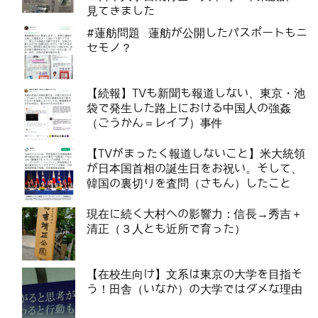
見てきました
#蓮舫問題 蓮舫が公開したパスポートもニ
セモノ？
【続報】TVも新聞も報道しない、東京・池
袋で発生した路上における中国人の強姦
（ごうかん＝レイプ）事件
【TVがまったく報道しないこと】米大統領
が日本国首相の誕生日をお祝い。そして、
韓国の裏切りを査問（さもん）したこと
現在に続く大村への影響力：信長→秀吉＋
清正（３人とも近所で育った）
【在校生向け】文系は東京の大学を目指そ
う！田舎（いなか）の大学ではダメな理由