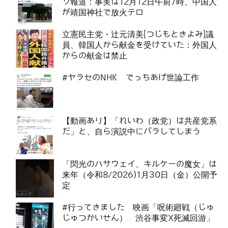
ソ報道：事実は12月12日午前7時、中国人
が靖国神社で放火テロ
立憲民主党・辻元清美[つじもときよみ]議
員、韓国人から献金を受けていた：外国人
からの献金は禁止
#ヤラセのNHK でっちあげ世論工作
【動画あり】「れいわ（政党）は共産党系
だ」と、自ら演説中にバラしてしまう
「閃光のハサウェイ、キルケーの魔女」は
来年（令和8/2026)1月30日（金）公開予
定
#行ってきました 映画「呪術廻戦（じゅ
じゅつかいせん） 渋谷事変X死滅回游」