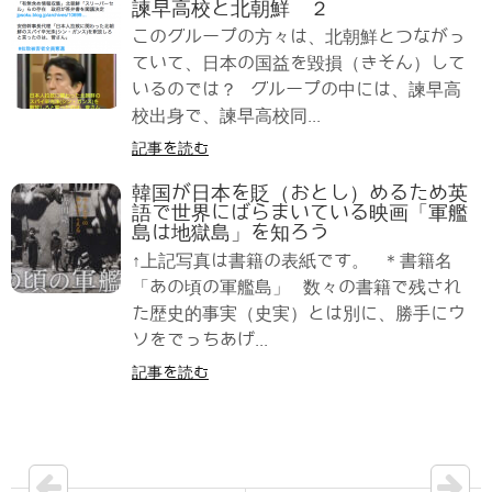
諫早高校と北朝鮮 ２
このグループの方々は、北朝鮮とつながっ
ていて、日本の国益を毀損（きそん）して
いるのでは？ グループの中には、諫早高
校出身で、諫早高校同...
記事を読む
韓国が日本を貶（おとし）めるため英
語で世界にばらまいている映画「軍艦
島は地獄島」を知ろう
↑上記写真は書籍の表紙です。 ＊書籍名
「あの頃の軍艦島」 数々の書籍で残され
た歴史的事実（史実）とは別に、勝手にウ
ソをでっちあげ...
記事を読む