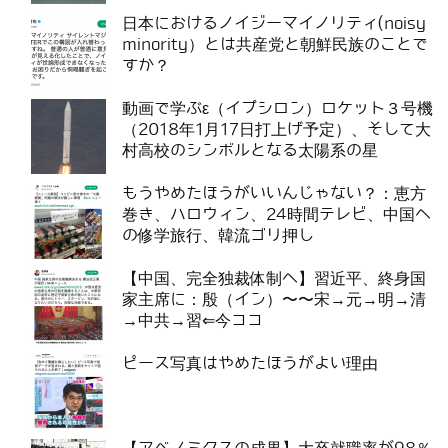
日本におけるノイジーマイノリティ(noisy
minority）とは共産党と朝鮮民族のことで
すか？
動画で学ぶε（イプシロン）ロケット３号機
（2018年1月17日打上げ予定）、そして大
村高校のシンボルとなる太陽系の星
もうやめたほうがいいんじゃない？：恵方
巻き、ハロウィン、24時間テレビ、中国へ
の修学旅行、韓流ゴリ押し
【中国、完全独裁体制へ】習近平、終身国
家主席に：殷（イン）〜〜宋→元→明→清
→中共→習⇐今ココ
ピース写真はやめたほうがよい理由