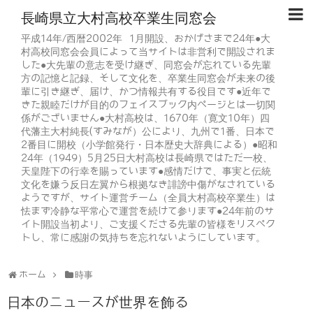
長崎県立大村高校卒業生同窓会
平成14年/西暦2002年 1月開設、おかげさまで24年●大
村高校同窓会会員によって当サイトは非営利で開設されま
した●大先輩の意志を受け継ぎ、同窓会が忘れている先輩
方の記憶と記録、そして文化を、卒業生同窓会が未来の後
輩に引き継ぎ、届け、かつ情報共有する役目です●近年で
きた親睦だけが目的のフェイスブック内ページとは一切関
係がございません●大村高校は、1670年（寛文10年）四
代藩主大村純長(すみなが）公により、九州で1番、日本で
2番目に開校（小学館発行・日本歴史大辞典による）●昭和
24年（1949）5月25日大村高校は長崎県ではただ一校、
天皇陛下の行幸を賜っています●感情だけで、事実と伝統
文化を嫌う反日左翼から根拠なき誹謗中傷がなされている
ようですが、サイト運営チーム（全員大村高校卒業生）は
怯まず冷静な平常心で運営を続けて参ります●24年前のサ
イト開設当初より、ご支援くださる先輩の皆様をリスペク
トし、常に感謝の気持ちを忘れないようにしています。
ホーム
時事
日本のニュースが世界を飾る