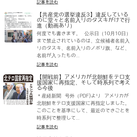
記事を読む
【共産党の選挙違反3】違反している
のに堂々と名前入りのタスキがけで行
進（動画あり）
何度でも書きます。 公示日（10月10日）
まで禁止されているのは、立候補者名前入
りのタスキ、名前入りのノボリ旗、など、
名前が入ったもの...
記事を読む
【開戦前】アメリカが北朝鮮をテロ支
援国家に再指定、そして時系列で考え
る今後
＊産経新聞 号外（PDF)より アメリカが
北朝鮮をテロ支援国家に再指定しました。
このことを基準にして、最近のできごとを
時系列で整理して...
記事を読む