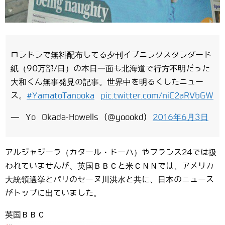
ロンドンで無料配布してる夕刊イブニングスタンダード
紙（90万部/日）の本日一面も北海道で行方不明だった
大和くん無事発見の記事。世界中を明るくしたニュー
ス。
#YamatoTanooka
pic.twitter.com/niC2aRVbGW
— Yo Okada-Howells (@yoookd)
2016年6月3日
アルジャジーラ（カタール・ドーハ）やフランス24では扱
われていませんが、英国ＢＢＣと米ＣＮＮでは、アメリカ
大統領選挙とパリのセーヌ川洪水と共に、日本のニュース
がトップに出ていました。
英国ＢＢＣ