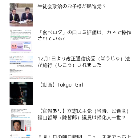
生徒会政治のお子様が民進党？
「食べログ」の口コミ評価は、カネで操作
されている?
12月1日より改正通信傍受（ぼうじゅ）法
が施行（しこう）されました
【動画】Tokyo Girl
【官報あり】立憲民主党（当時、民進党）
福山哲郎（陳哲郎）議員は帰化人一世？
５月１日の朝日新聞、ニュースをでっち上