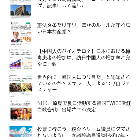
げ、記事にして流した
憲法９条だけ守り、ほかのルールが守れな
い日本共産党？
【中国人のバイオテロ？】日本における梅
毒患者の増加は、訪日中国人の増加率と完
全に一致
世界的に「韓国人はつり目だ」と認知され
ているのか？メキシコ人によるつり目ジェ
スチャー
NHK、原爆で反日活動する韓国TWICEを紅
白歌合戦に出場させる決定
投票に行こう！税金ドリーム議員にダマさ
れないように：参議院議員選挙[令和7年・