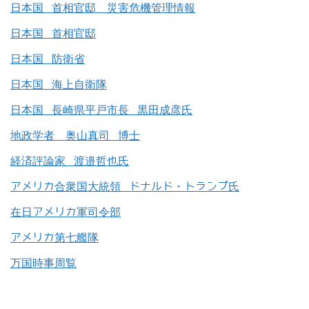
日本国 首相官邸 災害危機管理情報
日本国 首相官邸
日本国 防衛省
日本国 海上自衛隊
日本国 長崎県平戸市長 黒田成彦氏
地政学者 奥山真司 博士
経済評論家 渡邉哲也氏
アメリカ合衆国大統領 ドナルド・トランプ氏
在日アメリカ軍司令部
アメリカ第七艦隊
万国時事周覧