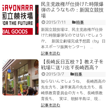
民主党政権が仕掛けた時限爆
弾のようなもの：新国立競技
場
2015/7/11
時事
新国立競技場は、民主党政権が仕掛
けた時限爆弾なのではないでしょう
か。 新国立劇場完成予想図（by 日
本スポーツ振興センター） ...
記事を読む
【長崎反日五校？】教え子を
戦場に送り出す長崎西高？
2015/3/7
時事
知らないんでしょうね。 長崎西高の
先生方も、諫早東高の先生方も、長
崎県教育委員会の方々も、長崎県教
育長も。 実は、朝鮮半島は、現...
記事を読む