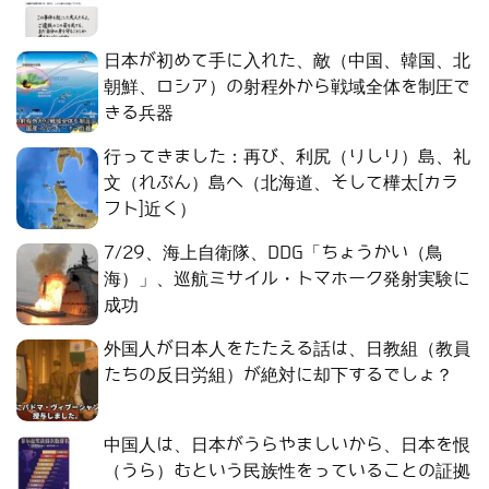
日本が初めて手に入れた、敵（中国、韓国、北
朝鮮、ロシア）の射程外から戦域全体を制圧で
きる兵器
行ってきました：再び、利尻（りしり）島、礼
文（れぶん）島へ（北海道、そして樺太[カラ
フト]近く）
7/29、海上自衛隊、DDG「ちょうかい（鳥
海）」、巡航ミサイル・トマホーク発射実験に
成功
外国人が日本人をたたえる話は、日教組（教員
たちの反日労組）が絶対に却下するでしょ？
中国人は、日本がうらやましいから、日本を恨
（うら）むという民族性をっていることの証拠