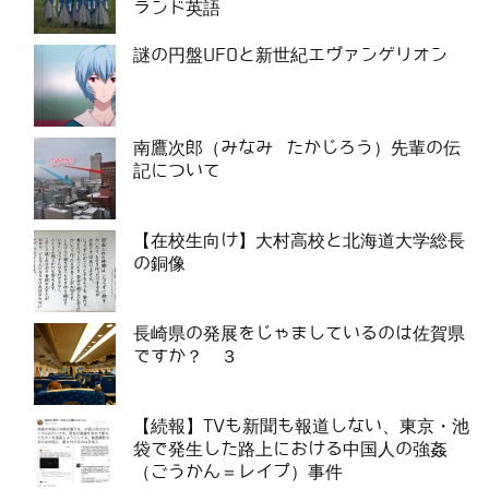
ランド英語
謎の円盤UFOと新世紀エヴァンゲリオン
南鷹次郎（みなみ たかじろう）先輩の伝
記について
【在校生向け】大村高校と北海道大学総長
の銅像
長崎県の発展をじゃましているのは佐賀県
ですか？ ３
【続報】TVも新聞も報道しない、東京・池
袋で発生した路上における中国人の強姦
（ごうかん＝レイプ）事件