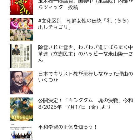
玉木雄一郎議員、国会中（衆議院）内部か
らツィッター投稿
#文化区別 朝鮮女性の伝統「乳（ちち）
出しチョゴリ」
除雪された雪を、わざわざ道にばらまく中
革連（立憲民主）のハッピーな米山隆一さ
ん
日本でキリスト教が流行しなかった理由の
いくつか
公開決定！「キングダム 魂の決戦」令和
8/2026年 7月17日（金）より
平和学習の正体を知ろう！