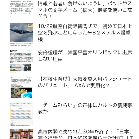
情報で若者に負けないように、パッドやス
マホの文字ズーム（拡大）機能を使いこな
そう！
10/29航空自衛隊観閲式で、初めて日本上
空を飛ぶことになった米B２ステルス爆撃
機
安倍総理が、韓国平昌オリンピックに出席
しない理由
【在校生向け】大気圏突入用パラシュート
のバリュート、JAXAで実用化？
「チームみらい」の正体はカルトの新興宗
教か
高市内閣で失われた30年が終了：「日本、
完全復活か 日本経済を腐らせた“ゼロリス