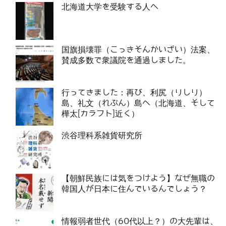
北海道大学を受験する人へ
国旗損壊罪（こっきそんかいざい）法案、
賛成多数で衆議院を通過しました。
行ってきました：再び、利尻（りしり）
島、礼文（れぶん）島へ（北海道、そして
樺太[カラフト]近く）
渋谷理科系雑貨研究所
【朝鮮民族には気をつけよう】なぜ無職の
韓国人が日本に住んでいるんでしょう？
情報弱者世代（60代以上？）の大先輩は、