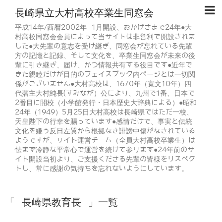
長崎県立大村高校卒業生同窓会
平成14年/西暦2002年 1月開設、おかげさまで24年●大
村高校同窓会会員によって当サイトは非営利で開設されま
した●大先輩の意志を受け継ぎ、同窓会が忘れている先輩
方の記憶と記録、そして文化を、卒業生同窓会が未来の後
輩に引き継ぎ、届け、かつ情報共有する役目です●近年で
きた親睦だけが目的のフェイスブック内ページとは一切関
係がございません●大村高校は、1670年（寛文10年）四
代藩主大村純長(すみなが）公により、九州で1番、日本で
2番目に開校（小学館発行・日本歴史大辞典による）●昭和
24年（1949）5月25日大村高校は長崎県ではただ一校、
天皇陛下の行幸を賜っています●感情だけで、事実と伝統
文化を嫌う反日左翼から根拠なき誹謗中傷がなされている
ようですが、サイト運営チーム（全員大村高校卒業生）は
怯まず冷静な平常心で運営を続けて参ります●24年前のサ
イト開設当初より、ご支援くださる先輩の皆様をリスペク
トし、常に感謝の気持ちを忘れないようにしています。
「 長崎県教育長 」一覧