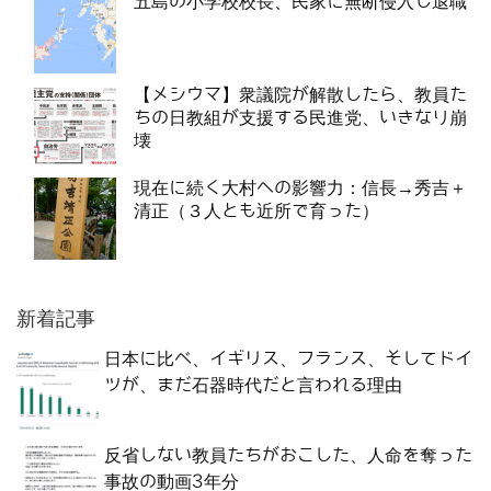
五島の小学校校長、民家に無断侵入し退職
【メシウマ】衆議院が解散したら、教員た
ちの日教組が支援する民進党、いきなり崩
壊
現在に続く大村への影響力：信長→秀吉＋
清正（３人とも近所で育った）
新着記事
日本に比べ、イギリス、フランス、そしてドイ
ツが、まだ石器時代だと言われる理由
反省しない教員たちがおこした、人命を奪った
事故の動画3年分