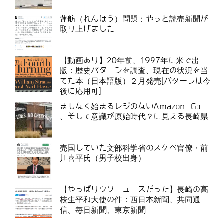
蓮舫（れんほう）問題：やっと読売新聞が
取り上げました
【動画あり】20年前、1997年に米で出
版：歴史パターンを調査、現在の状況を当
てた本（日本語版）２月発売[パターンは今
後に応用可]
まもなく始まるレジのないAmazon Go
、そして意識が原始時代？に見える長崎県
売国していた文部科学省のスケベ官僚・前
川喜平氏（男子校出身）
【やっぱりウソニュースだった】長崎の高
校生平和大使の件：西日本新聞、共同通
信、毎日新聞、東京新聞