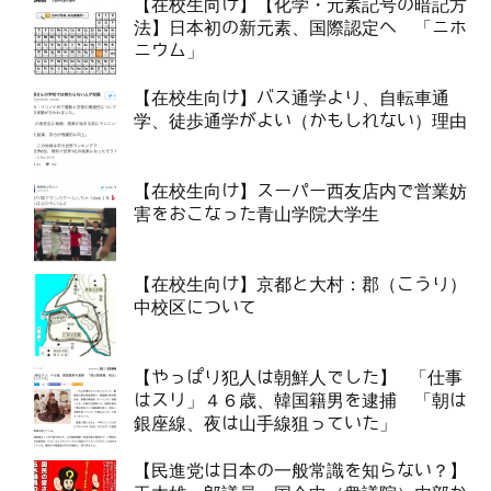
【在校生向け】【化学・元素記号の暗記方
法】日本初の新元素、国際認定へ 「ニホ
ニウム」
【在校生向け】バス通学より、自転車通
学、徒歩通学がよい（かもしれない）理由
【在校生向け】スーパー西友店内で営業妨
害をおこなった青山学院大学生
【在校生向け】京都と大村：郡（こうり）
中校区について
【やっぱり犯人は朝鮮人でした】 「仕事
はスリ」４６歳、韓国籍男を逮捕 「朝は
銀座線、夜は山手線狙っていた」
【民進党は日本の一般常識を知らない？】