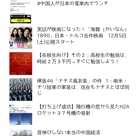
#中国人が日本の電車内でウンチ
実話が映画になった！「海難（かいなん）
1890」日本・トルコ合作映画 12月5日
(土)公開スタート
【在校生向け】その２：高校生の勉強は、
時給２万３千円→すぐに勉強しよう！
欅坂46「ナチス風衣装」の件 1：南米・
チリ陸軍の軍装は、現在もナチスとほぼ同
じ
【打ち上げ成功】飛行機の窓から見たH2A
ロケット３７号機の発射
背伸びしない本当の中国経済