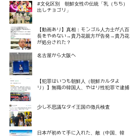
#文化区別 朝鮮女性の伝統「乳（ちち）
出しチョゴリ」
【動画あり】真相：モンゴル人力士が八百
長をやめない→貴乃花親方が告発→貴乃花
が処分された？
名古屋から大阪へ
【犯罪はいつも朝鮮人（朝鮮カルタよ
り）】無職の韓国人、やはり性犯罪で逮捕
少し不思議なタイ王国の徴兵検査
日本が初めて手に入れた、敵（中国、韓