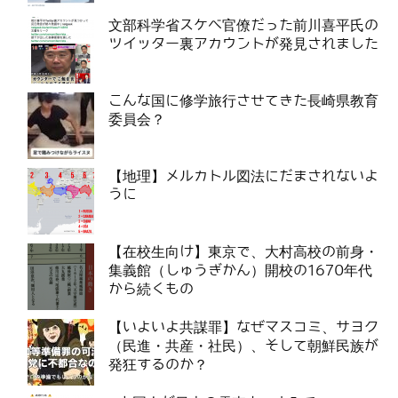
文部科学省スケベ官僚だった前川喜平氏の
ツイッター裏アカウントが発見されました
こんな国に修学旅行させてきた長崎県教育
委員会？
【地理】メルカトル図法にだまされないよ
うに
【在校生向け】東京で、大村高校の前身・
集義館（しゅうぎかん）開校の1670年代
から続くもの
【いよいよ共謀罪】なぜマスコミ、サヨク
（民進・共産・社民）、そして朝鮮民族が
発狂するのか？