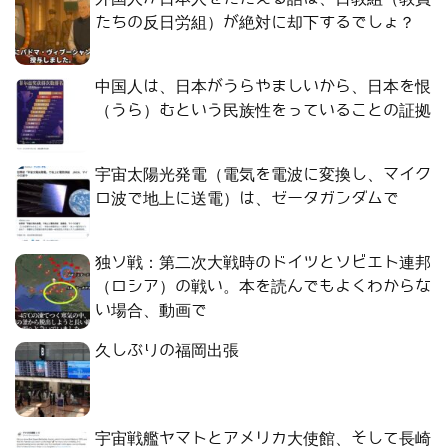
たちの反日労組）が絶対に却下するでしょ？
中国人は、日本がうらやましいから、日本を恨
（うら）むという民族性をっていることの証拠
宇宙太陽光発電（電気を電波に変換し、マイク
ロ波で地上に送電）は、ゼータガンダムで
独ソ戦：第二次大戦時のドイツとソビエト連邦
（ロシア）の戦い。本を読んでもよくわからな
い場合、動画で
久しぶりの福岡出張
宇宙戦艦ヤマトとアメリカ大使館、そして長崎