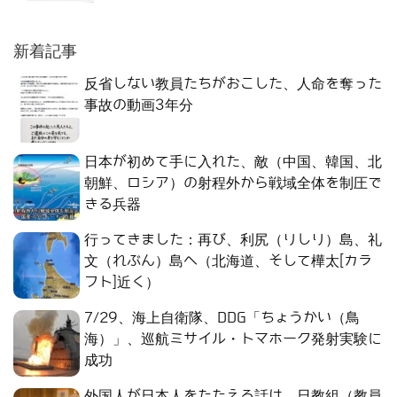
新着記事
反省しない教員たちがおこした、人命を奪った
事故の動画3年分
日本が初めて手に入れた、敵（中国、韓国、北
朝鮮、ロシア）の射程外から戦域全体を制圧で
きる兵器
行ってきました：再び、利尻（りしり）島、礼
文（れぶん）島へ（北海道、そして樺太[カラ
フト]近く）
7/29、海上自衛隊、DDG「ちょうかい（鳥
海）」、巡航ミサイル・トマホーク発射実験に
成功
外国人が日本人をたたえる話は、日教組（教員