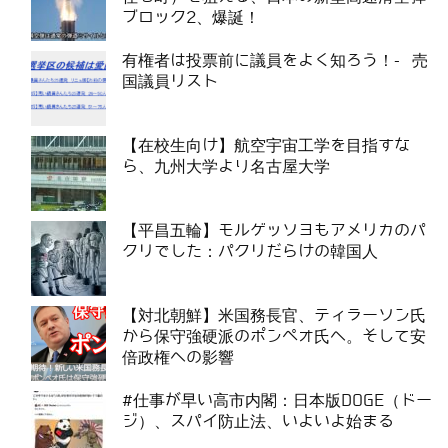
ブロック2、爆誕！
有権者は投票前に議員をよく知ろう！- 売
国議員リスト
【在校生向け】航空宇宙工学を目指すな
ら、九州大学より名古屋大学
【平昌五輪】モルゲッソヨもアメリカのパ
クリでした：パクリだらけの韓国人
【対北朝鮮】米国務長官、ティラーソン氏
から保守強硬派のポンぺオ氏へ。そして安
倍政権への影響
#仕事が早い高市内閣：日本版DOGE（ドー
ジ）、スパイ防止法、いよいよ始まる