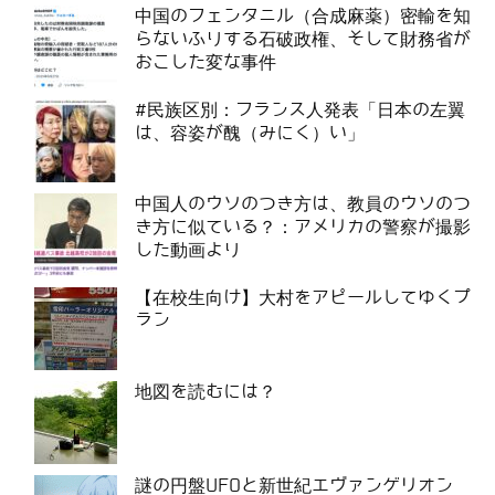
中国のフェンタニル（合成麻薬）密輸を知
らないふりする石破政権、そして財務省が
おこした変な事件
#民族区別：フランス人発表「日本の左翼
は、容姿が醜（みにく）い」
中国人のウソのつき方は、教員のウソのつ
き方に似ている？：アメリカの警察が撮影
した動画より
【在校生向け】大村をアピールしてゆくプ
ラン
地図を読むには？
謎の円盤UFOと新世紀エヴァンゲリオン