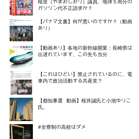
桜里（やまおしおり）議員、地球５周分の
ガソリン代不正請求か？
【パナマ文書】何が悪いのですか？（動画
あり）
【動画あり】各地の新幹線開業：長崎県は
出遅れています、この先も当分
【これはひどい】禁止されているのに、電
車内で政治活動する共産党？
【都知事選 動画】桜井誠氏と小池ゆりこ
氏。
#全寮制の高校はダメ