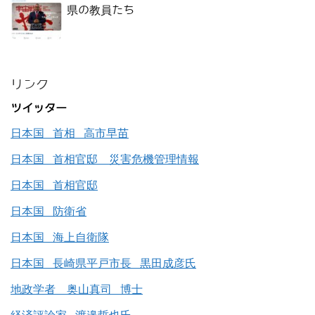
県の教員たち
リンク
ツイッター
日本国 首相 高市早苗
日本国 首相官邸 災害危機管理情報
日本国 首相官邸
日本国 防衛省
日本国 海上自衛隊
日本国 長崎県平戸市長 黒田成彦氏
地政学者 奥山真司 博士