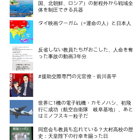
国、北朝鮮、ロシア）の射程外から戦域全
体を制圧できる兵器
タイ映画クーガム（=運命の人）と日本人
反省しない教員たちがおこした、人命を奪
った事故の動画3年分
#援助交際専門の元官僚・前川喜平
世界に1機の電子戦機・カモノハシ、初飛
行に成功（航空自衛隊 岐阜基地）、あと
はミノフスキー粒子だ
同窓会も教員も忘れている？大村高校の歴
史：天皇陛下の行幸を賜った日