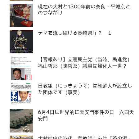
現在の大村と1300年前の奈良・平城京と
のつながり
デマを流し続ける長崎県庁？ １
【官報あり】立憲民主党（当時、民進党）
福山哲郎（陳哲郎）議員は帰化人一世？
日教組（にっきょうそ）は朝鮮人が設立し
た団体です（事実）
6月4日は世界的に天安門事件の日 六四天
安門
大村純忠の時代、宣教師たちは「茶の湯」