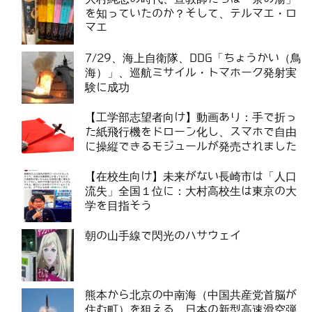
を知っていたのか？そして、テルマエ・ロ
マエ
7/29、海上自衛隊、DDG「ちょうかい（鳥
海）」、巡航ミサイル・トマホーク発射実
験に成功
【工学部志望者向け】動画あり：手で折っ
た紙飛行機をドローン化し、スマホで自由
に操縦できるモジュールが発売されました
【在校生向け】未来がない長崎市は「人口
流失」全国１位に：大村高校生は東京の大
学を目指そう
朝の山手線で閃光のハサウェイ
熊本から北京の中南海（中国共産党首脳が
住む町）を狙える、日本の新型高速滑空弾