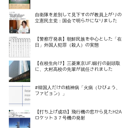
自衛隊を差別して見下すのが教員上がりの
立憲民主党：国会で明らかになりました
【警察庁発表】朝鮮民族を中心とした「在
日」外国人犯罪（殺人）の実態
【在校生向け】三菱東京UFJ銀行の副頭取
に、大村高校の先輩が就任されました
#韓国人だけの精神病「火病（ひびょう、
ファビョン）」
【打ち上げ成功】飛行機の窓から見たH2A
ロケット３７号機の発射