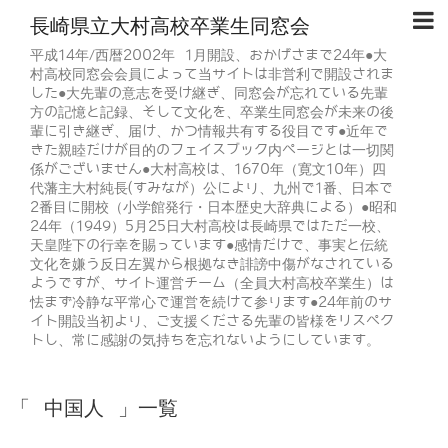
長崎県立大村高校卒業生同窓会
平成14年/西暦2002年 1月開設、おかげさまで24年●大
村高校同窓会会員によって当サイトは非営利で開設されま
した●大先輩の意志を受け継ぎ、同窓会が忘れている先輩
方の記憶と記録、そして文化を、卒業生同窓会が未来の後
輩に引き継ぎ、届け、かつ情報共有する役目です●近年で
きた親睦だけが目的のフェイスブック内ページとは一切関
係がございません●大村高校は、1670年（寛文10年）四
代藩主大村純長(すみなが）公により、九州で1番、日本で
2番目に開校（小学館発行・日本歴史大辞典による）●昭和
24年（1949）5月25日大村高校は長崎県ではただ一校、
天皇陛下の行幸を賜っています●感情だけで、事実と伝統
文化を嫌う反日左翼から根拠なき誹謗中傷がなされている
ようですが、サイト運営チーム（全員大村高校卒業生）は
怯まず冷静な平常心で運営を続けて参ります●24年前のサ
イト開設当初より、ご支援くださる先輩の皆様をリスペク
トし、常に感謝の気持ちを忘れないようにしています。
「 中国人 」一覧