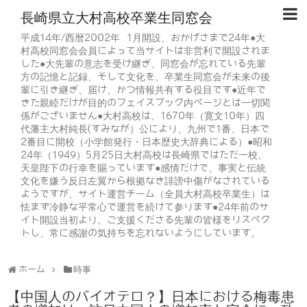
長崎県立大村高校卒業生同窓会
平成14年/西暦2002年 1月開設、おかげさまで24年●大
村高校同窓会会員によって当サイトは非営利で開設されま
した●大先輩の意志を受け継ぎ、同窓会が忘れている先輩
方の記憶と記録、そして文化を、卒業生同窓会が未来の後
輩に引き継ぎ、届け、かつ情報共有する役目です●近年で
きた親睦だけが目的のフェイスブック内ページとは一切関
係がございません●大村高校は、1670年（寛文10年）四
代藩主大村純長(すみなが）公により、九州で1番、日本で
2番目に開校（小学館発行・日本歴史大辞典による）●昭和
24年（1949）5月25日大村高校は長崎県ではただ一校、
天皇陛下の行幸を賜っています●感情だけで、事実と伝統
文化を嫌う反日左翼から根拠なき誹謗中傷がなされている
ようですが、サイト運営チーム（全員大村高校卒業生）は
怯まず冷静な平常心で運営を続けて参ります●24年前のサ
イト開設当初より、ご支援くださる先輩の皆様をリスペク
トし、常に感謝の気持ちを忘れないようにしています。
ホーム
時事
【中国人のバイオテロ？】日本における梅毒患