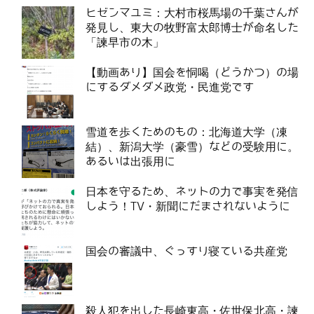
ヒゼンマユミ：大村市桜馬場の千葉さんが
発見し、東大の牧野富太郎博士が命名した
「諫早市の木」
【動画あり】国会を恫喝（どうかつ）の場
にするダメダメ政党・民進党です
雪道を歩くためのもの：北海道大学（凍
結）、新潟大学（豪雪）などの受験用に。
あるいは出張用に
日本を守るため、ネットの力で事実を発信
しよう！TV・新聞にだまされないように
国会の審議中、ぐっすり寝ている共産党
殺人犯を出した長崎東高・佐世保北高・諫