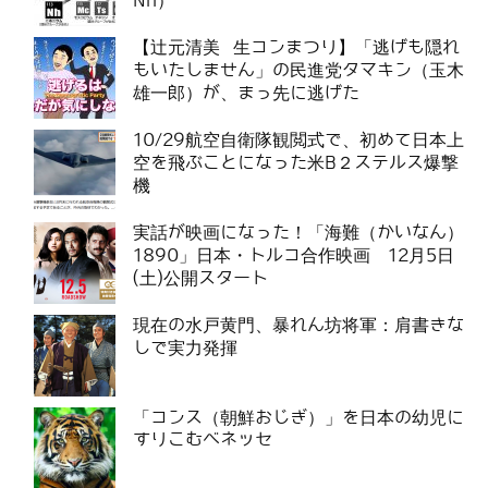
Nh）
【辻元清美 生コンまつり】「逃げも隠れ
もいたしません」の民進党タマキン（玉木
雄一郎）が、まっ先に逃げた
10/29航空自衛隊観閲式で、初めて日本上
空を飛ぶことになった米B２ステルス爆撃
機
実話が映画になった！「海難（かいなん）
1890」日本・トルコ合作映画 12月5日
(土)公開スタート
現在の水戸黄門、暴れん坊将軍：肩書きな
しで実力発揮
「コンス（朝鮮おじぎ）」を日本の幼児に
すりこむベネッセ