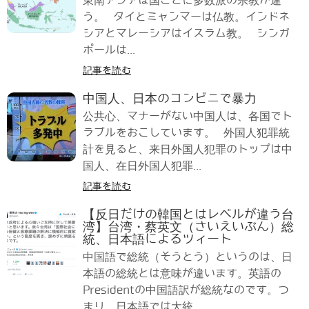
東南アジアは国ごとに多数派の宗教が違
う。 タイとミャンマーは仏教。インドネ
シアとマレーシアはイスラム教。 シンガ
ポールは...
記事を読む
中国人、日本のコンビニで暴力
公共心、マナーがない中国人は、各国でト
ラブルをおこしています。 外国人犯罪統
計を見ると、来日外国人犯罪のトップは中
国人、在日外国人犯罪...
記事を読む
【反日だけの韓国とはレベルが違う台
湾】台湾・蔡英文（さいえいぶん）総
統、日本語によるツィート
中国語で総統（そうとう）というのは、日
本語の総統とは意味が違います。英語の
Presidentの中国語訳が総統なのです。つ
まり、日本語では大統...