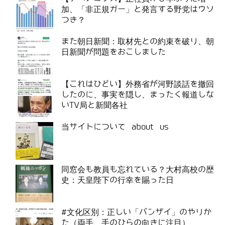
加、「非正規ガー」と発言する野党はウソ
つき？
また朝日新聞：取材先との約束を破り、朝
日新聞が問題をおこしました
【これはひどい】外務省が河野談話を撤回
したのに、事実を隠し、まったく報道しな
いTV局と新聞各社
当サイトについて about us
同窓会も教員も忘れている？大村高校の歴
史：天皇陛下の行幸を賜った日
#文化区別：正しい「バンザイ」のやりか
た（両手、手のひらの向きに注目）