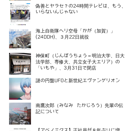
偽善とヤラセ？の24時間テレビは、もう、
いらないんじゃない
海上自衛隊ヘリ空母「かが（加賀）」
(24DDH)、３月22日就役
神保町（じんぼうちょう＝明治大学、日大
法学部、専修大、共立女子大エリア）の
「いもや」、3月31日で閉店
謎の円盤UFOと新世紀エヴァンゲリオン
南鷹次郎（みなみ たかじろう）先輩の伝
記について
【アベノミクス】正社員が８年ぶりに増