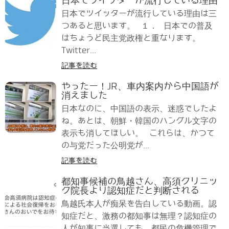
日本でツイッターが流行している理由
日本でツイッターが流行している理由は三
つあると思います。 １． 日本での普及
はちょうど民主党政権と重なります。
Twitter...
記事を読む
やったー！JR、車内案内から中国語が
消えました
日本なのに、中国語の表示、迷惑でしたよ
ね。あとは、朝鮮・韓国のハングル文字の
表示も消してほしい。 これらは、かつて
の与党だった公明党が...
記事を読む
都知事候補の鳥越さん、高須クリニッ
ク院長より認知症だと判断される
鳥越氏本人が痴呆を告白している動画。認
知症だと、激務の都知事は無理？認知症の
人が知事に当選しても、都民の危機管理で