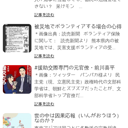
きない？ 呆けモン ...
記事を読む
被災地でボランティアする場合の心得
＊画像出典：読売新聞 ボランティア保険
に関して： 読売新聞より 熊本県内の被
災地では、災害支援ボランティアの受...
記事を読む
#援助交際専門の元官僚・前川喜平
＊画像：ツィッター パンパカ様より 民
主党（現、立憲民主党）政権時代の文部科
学省は、朝鮮とズブズブだったことが、文
部科学省トップ官僚だ...
記事を読む
世の中は因果応報（いんがおうほう）
なのか？