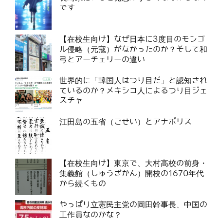
です
【在校生向け】なぜ日本に3度目のモンゴ
ル侵略（元寇）がなかったのか？そして和
弓とアーチェリーの違い
世界的に「韓国人はつり目だ」と認知され
ているのか？メキシコ人によるつり目ジェ
スチャー
江田島の五省（ごせい）とアナポリス
【在校生向け】東京で、大村高校の前身・
集義館（しゅうぎかん）開校の1670年代
から続くもの
やっぱり立憲民主党の岡田幹事長、中国の
工作員なのかな？