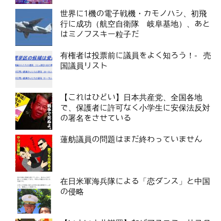
世界に1機の電子戦機・カモノハシ、初飛
行に成功（航空自衛隊 岐阜基地）、あと
はミノフスキー粒子だ
有権者は投票前に議員をよく知ろう！- 売
国議員リスト
【これはひどい】日本共産党、全国各地
で、保護者に許可なく小学生に安保法反対
の署名をさせている
蓮舫議員の問題はまだ終わっていません
在日米軍海兵隊による「恋ダンス」と中国
の侵略