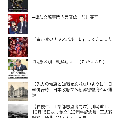
#援助交際専門の元官僚・前川喜平
「青い瞳のキャスバル」に行ってきました
#民族区別 朝鮮迎え舌（むかえじた）
【先人の知恵と知識を忘れないように】日
韓併合時：日本政府から朝鮮総督府への通
達
【在校生、工学部志望者向け】川崎重工、
10月15日より創立120周年記念展 三式戦
闘機「飛燕（ひえん）」を展示