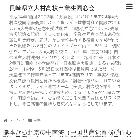
長崎県立大村高校卒業生同窓会
平成14年/西暦2002年 1月開設、おかげさまで24年●大
村高校同窓会会員によって当サイトは非営利で開設されま
した●大先輩の意志を受け継ぎ、同窓会が忘れている先輩
方の記憶と記録、そして文化を、卒業生同窓会が未来の後
輩に引き継ぎ、届け、かつ情報共有する役目です●近年で
きた親睦だけが目的のフェイスブック内ページとは一切関
係がございません●大村高校は、1670年（寛文10年）四
代藩主大村純長(すみなが）公により、九州で1番、日本で
2番目に開校（小学館発行・日本歴史大辞典による）●昭和
24年（1949）5月25日大村高校は長崎県ではただ一校、
天皇陛下の行幸を賜っています●感情だけで、事実と伝統
文化を嫌う反日左翼から根拠なき誹謗中傷がなされている
ようですが、サイト運営チーム（全員大村高校卒業生）は
怯まず冷静な平常心で運営を続けて参ります●24年前のサ
イト開設当初より、ご支援くださる先輩の皆様をリスペク
トし、常に感謝の気持ちを忘れないようにしています。
ホーム
時事
熊本から北京の中南海（中国共産党首脳が住む