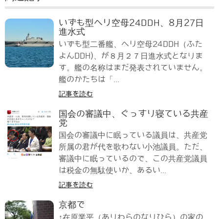
いずも型ヘリ空母24DDH、8月27日
進水式
いずも型二番艦、ヘリ空母24DDH（ふた
よんDDH)、が８月２７日進水式となりま
す。艦の名称はまだ発表されていません。
艦のかたちは「...
記事を読む
国会の審議中、ぐっすり寝ている共産
党
国会の審議中に眠っている議員は、共産党
所属の君が代を歌わない小池議員。ただ、
審議中に眠っているので、この共産党議員
は税金の無駄使いか、あるい...
記事を読む
京都で
↑在原業平（ありわらのなりひら）の家の