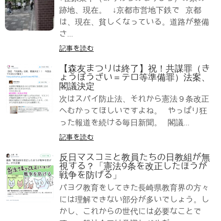
跡地、現在。 ↓京都市営地下鉄で 京都
は、現在、貧しくなっている。道路が整備
さ...
記事を読む
【森友まつりは終了】祝！共謀罪（き
ょうぼうざい＝テロ等準備罪）法案、
閣議決定
次はスパイ防止法、それから憲法９条改正
へむかってほしいですよね。 やっぱり狂
った報道を続ける毎日新聞。 閣議...
記事を読む
反日マスコミと教員たちの日教組が無
視する？「憲法9条を改正したほうが
戦争を防げる」
パヨク教育をしてきた長崎県教育界の方々
には理解できない部分が多いでしょう。し
かし、これからの世代には必要なことで