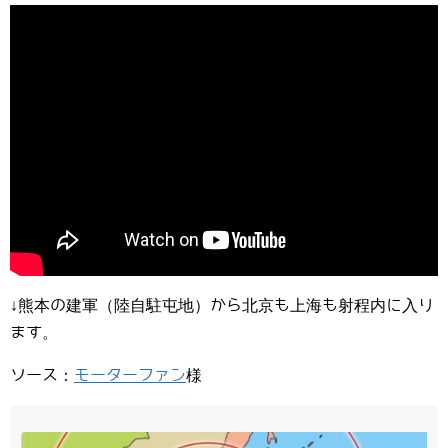
↓熊本の建軍（陸自駐屯地）から北京も上海も射程内に入り
ます。
ソース：
モーターファン
様