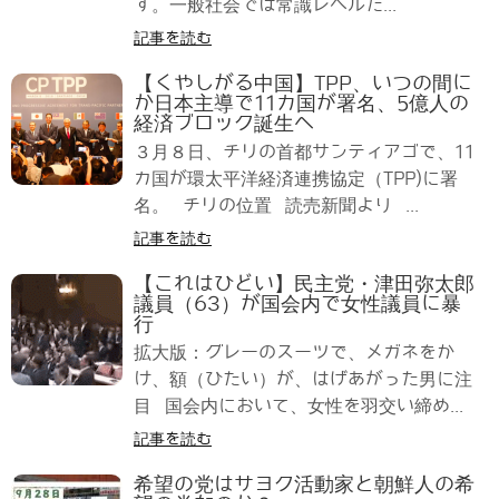
す。一般社会では常識レベルだ...
記事を読む
【くやしがる中国】TPP、いつの間に
か日本主導で11カ国が署名、5億人の
経済ブロック誕生へ
３月８日、チリの首都サンティアゴで、11
カ国が環太平洋経済連携協定（TPP)に署
名。 チリの位置 読売新聞より ...
記事を読む
【これはひどい】民主党・津田弥太郎
議員（63）が国会内で女性議員に暴
行
拡大版：グレーのスーツで、メガネをか
け、額（ひたい）が、はげあがった男に注
目 国会内において、女性を羽交い締め...
記事を読む
希望の党はサヨク活動家と朝鮮人の希