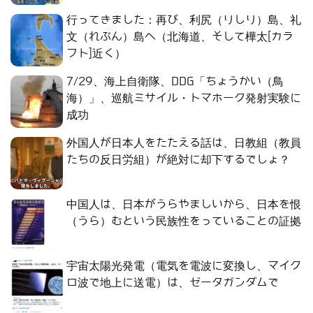
行ってきました：再び、利尻（りしり）島、礼
文（れぶん）島へ（北海道、そして樺太[カラ
フト]近く）
7/29、海上自衛隊、DDG「ちょうかい（鳥
海）」、巡航ミサイル・トマホーク発射実験に
成功
外国人が日本人をたたえる話は、日教組（教員
たちの反日労組）が絶対に却下するでしょ？
中国人は、日本がうらやましいから、日本を恨
（うら）むという民族性をっていることの証拠
宇宙太陽光発電（電気を電波に変換し、マイク
ロ波で地上に送電）は、ゼータガンダムで