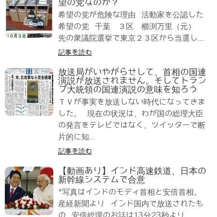
望の党なのか？
希望の党が危険な理由 活動家を公認した
希望の党 千葉 ３区 櫛渕万里（元）
先の衆議院選挙で東京２３区から当選し...
記事を読む
放送局がいやがらせして、首相の国連
演説が放送されません。そしてトラン
プ大統領の国連演説の意味を知ろう
ＴＶが事実を放送しない時代になってきま
した。 現在の状況は、わが国の総理大臣
の発言をテレビではなく、ツイッターで断
片的に知...
記事を読む
【動画あり】インド高速鉄道、日本の
新幹線システムで合意
*写真はインドのモディ首相と安倍首相。
産経新聞より インド国内で放送されたも
の 安倍総理のお話は13分23秒より