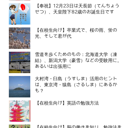
【奉祝】12月23日は天長節（てんちょう
せつ）、天皇陛下82歳のお誕生日です
【在校生向け】卒業式で、桜の雨、蛍の
光、そして君が代
雪道を歩くためのもの：北海道大学（凍
結）、新潟大学（豪雪）などの受験用に。
あるいは出張用に
大村湾・臼島（うすしま）活用のヒント
は、東京湾・猿島（さるしま）にあるか
も？
【在校生向け】英語の勉強方法
【在校生向け】脳の働きを知り、勉強法を