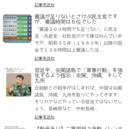
記事を読む
審議が足りないとさけぶ民主党です
が、審議時間は６位でした
「審議３００時間でも足りない」と民主
党・共産党・社民党のデモ隊は叫んでいま
すが、昭和３５年（１９６０年）以降の国
会で１３６時間以上審議した法...
記事を読む
習近平、尖閣諸島で「軍事行動」を強
化するよう指示：尖閣、沖縄、そして
九州
北朝鮮との戦争がはじまれば、中国は尖閣
諸島、沖縄、九州を取りにやってきます。
モリカケなどやっている状況ではないでし
ょう。長崎県など、中村長崎...
記事を読む