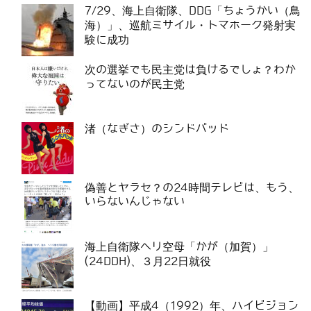
7/29、海上自衛隊、DDG「ちょうかい（鳥
海）」、巡航ミサイル・トマホーク発射実
験に成功
次の選挙でも民主党は負けるでしょ？わか
ってないのが民主党
渚（なぎさ）のシンドバッド
偽善とヤラセ？の24時間テレビは、もう、
いらないんじゃない
海上自衛隊ヘリ空母「かが（加賀）」
(24DDH)、３月22日就役
【動画】平成4（1992）年、ハイビジョン