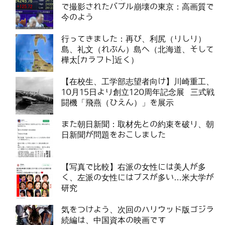
で撮影されたバブル崩壊の東京：高画質で
今のよう
行ってきました：再び、利尻（りしり）
島、礼文（れぶん）島へ（北海道、そして
樺太[カラフト]近く）
【在校生、工学部志望者向け】川崎重工、
10月15日より創立120周年記念展 三式戦
闘機「飛燕（ひえん）」を展示
また朝日新聞：取材先との約束を破り、朝
日新聞が問題をおこしました
【写真で比較】右派の女性には美人が多
く、左派の女性にはブスが多い…米大学が
研究
気をつけよう、次回のハリウッド版ゴジラ
続編は、中国資本の映画です