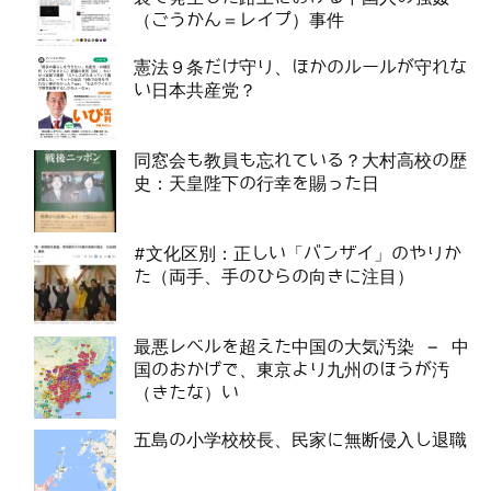
（ごうかん＝レイプ）事件
憲法９条だけ守り、ほかのルールが守れな
い日本共産党？
同窓会も教員も忘れている？大村高校の歴
史：天皇陛下の行幸を賜った日
#文化区別：正しい「バンザイ」のやりか
た（両手、手のひらの向きに注目）
最悪レベルを超えた中国の大気汚染 – 中
国のおかげで、東京より九州のほうが汚
（きたな）い
五島の小学校校長、民家に無断侵入し退職