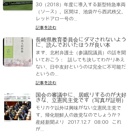
30（2018）年度に導入する新型特急車両
（ソース）。区間は、池袋から西武秩父。
レッドアロー号の...
記事を読む
長崎県教育委員会にダマされないよう
に、読んでおいたほうが良い本
まず、北村弁護士（参議院議員）の話を聞
いておこう： 話しても決してわかりあえ
ない、日中友好というのは完全に不可能だ
というの...
記事を読む
国会の審議中に、居眠りするのが大好
きな、立憲民主党です（写真が証明）
モリカケ以外は興味がない立憲民主党で
す。帰化朝鮮人の政党なのでしょうか？
産経新聞より 2017.12.7 08:00 これ
が...