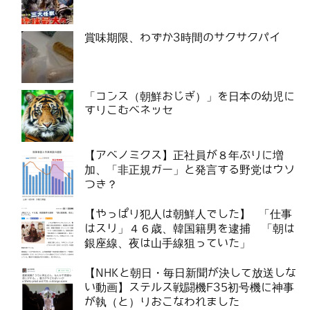
賞味期限、わずか3時間のサクサクパイ
「コンス（朝鮮おじぎ）」を日本の幼児に
すりこむベネッセ
【アベノミクス】正社員が８年ぶりに増
加、「非正規ガー」と発言する野党はウソ
つき？
【やっぱり犯人は朝鮮人でした】 「仕事
はスリ」４６歳、韓国籍男を逮捕 「朝は
銀座線、夜は山手線狙っていた」
【NHKと朝日・毎日新聞が決して放送しな
い動画】ステルス戦闘機F35初号機に神事
が執（と）りおこなわれました