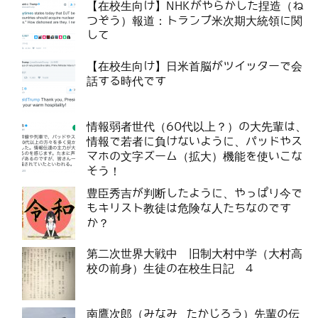
【在校生向け】NHKがやらかした捏造（ね
つぞう）報道：トランプ米次期大統領に関
して
【在校生向け】日米首脳がツイッターで会
話する時代です
情報弱者世代（60代以上？）の大先輩は、
情報で若者に負けないように、パッドやス
マホの文字ズーム（拡大）機能を使いこな
そう！
豊臣秀吉が判断したように、やっぱり今で
もキリスト教徒は危険な人たちなのです
か？
第二次世界大戦中 旧制大村中学（大村高
校の前身）生徒の在校生日記 4
南鷹次郎（みなみ たかじろう）先輩の伝