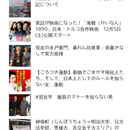
記について
実話が映画になった！「海難（かいなん）
1890」日本・トルコ合作映画 12月5日
(土)公開スタート
現在の水戸黄門、暴れん坊将軍：肩書きな
しで実力発揮
【ごろつき蓮舫】着物でごまかす帰化人た
ち。そして、日本人としてのルールを知ら
ない女、蓮舫
#習近平 服装のマナーを知らない男
神保町（じんぼうちょう＝明治大学、日大
法学部、専修大、共立女子大エリア）の