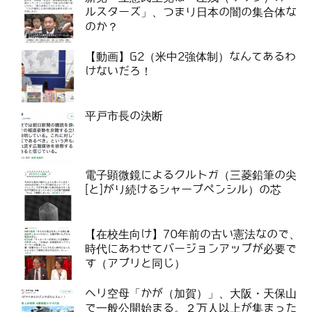
ルスターズ」、つまり日本の闇の集合体な
のか？
【動画】G2（米中2強体制）なんてあるわ
けないだろ！
平戸市長の決断
電子顕微鏡によるクルトガ（三菱鉛筆の尖
[と]がり続けるシャープペンシル）の芯
【在校生向け】70年前の古い憲法なので、
時代にあわせてバージョンアップが必要で
す（アプリと同じ）
ヘリ空母「かが（加賀）」、大阪・天保山
で一般公開始まる。２万人以上が集まった