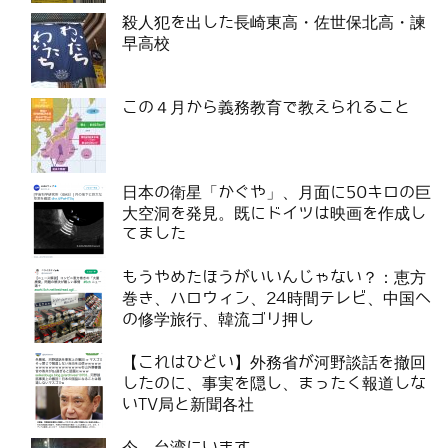
殺人犯を出した長崎東高・佐世保北高・諫
早高校
この４月から義務教育で教えられること
日本の衛星「かぐや」、月面に50キロの巨
大空洞を発見。既にドイツは映画を作成し
てました
もうやめたほうがいいんじゃない？：恵方
巻き、ハロウィン、24時間テレビ、中国へ
の修学旅行、韓流ゴリ押し
【これはひどい】外務省が河野談話を撤回
したのに、事実を隠し、まったく報道しな
いTV局と新聞各社
今、台湾にいます