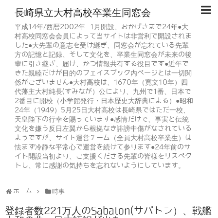
長崎県立大村高校卒業生同窓会
平成14年/西暦2002年 1月開設、おかげさまで24年●大
村高校同窓会会員によって当サイトは非営利で開設されま
した●大先輩の意志を受け継ぎ、同窓会が忘れている先輩
方の記憶と記録、そして文化を、卒業生同窓会が未来の後
輩に引き継ぎ、届け、かつ情報共有する役目です●近年で
きた親睦だけが目的のフェイスブック内ページとは一切関
係がございません●大村高校は、1670年（寛文10年）四
代藩主大村純長(すみなが）公により、九州で1番、日本で
2番目に開校（小学館発行・日本歴史大辞典による）●昭和
24年（1949）5月25日大村高校は長崎県ではただ一校、
天皇陛下の行幸を賜っています●感情だけで、事実と伝統
文化を嫌う反日左翼から根拠なき誹謗中傷がなされている
ようですが、サイト運営チーム（全員大村高校卒業生）は
怯まず冷静な平常心で運営を続けて参ります●24年前のサ
イト開設当初より、ご支援くださる先輩の皆様をリスペク
トし、常に感謝の気持ちを忘れないようにしています。
ホーム
時事
登録者数221万人のSabaton(サバトン）、戦艦