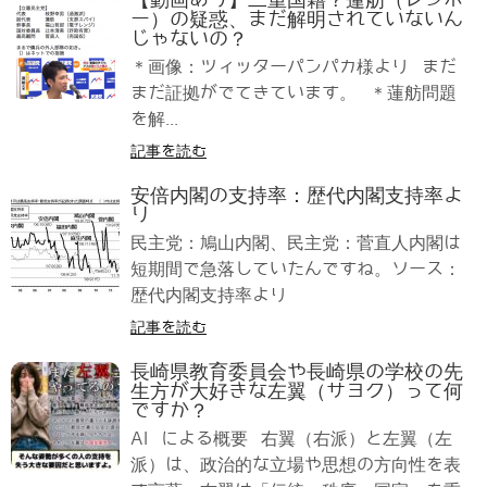
【動画あり】二重国籍？蓮舫（レンホ
ー）の疑惑、まだ解明されていないん
じゃないの？
＊画像：ツィッターパンパカ様より まだ
まだ証拠がでてきています。 ＊蓮舫問題
を解...
記事を読む
安倍内閣の支持率：歴代内閣支持率よ
り
民主党：鳩山内閣、民主党：菅直人内閣は
短期間で急落していたんですね。ソース：
歴代内閣支持率より
記事を読む
長崎県教育委員会や長崎県の学校の先
生方が大好きな左翼（サヨク）って何
ですか？
AI による概要 右翼（右派）と左翼（左
派）は、政治的な立場や思想の方向性を表