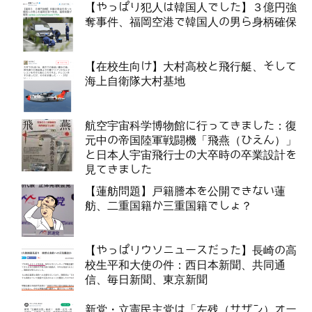
【やっぱり犯人は韓国人でした】３億円強
奪事件、福岡空港で韓国人の男ら身柄確保
【在校生向け】大村高校と飛行艇、そして
海上自衛隊大村基地
航空宇宙科学博物館に行ってきました：復
元中の帝国陸軍戦闘機「飛燕（ひえん）」
と日本人宇宙飛行士の大卒時の卒業設計を
見てきました
【蓮舫問題】戸籍謄本を公開できない蓮
舫、二重国籍か三重国籍でしょ？
【やっぱりウソニュースだった】長崎の高
校生平和大使の件：西日本新聞、共同通
信、毎日新聞、東京新聞
新党・立憲民主党は「左残（サザン）オー