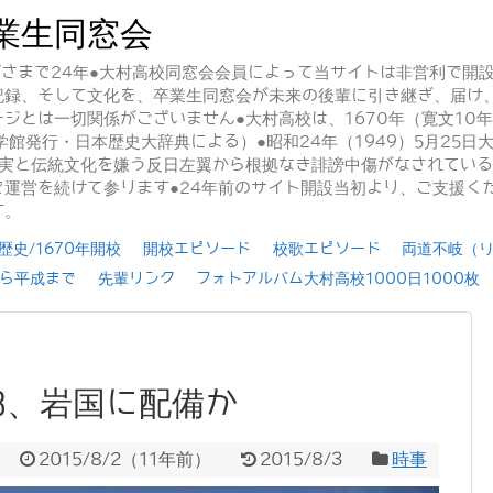
業生同窓会
かげさまで24年●大村高校同窓会会員によって当サイトは非営利で開
記録、そして文化を、卒業生同窓会が未来の後輩に引き継ぎ、届け
ジとは一切関係がございません●大村高校は、1670年（寛文10
学館発行・日本歴史大辞典による）●昭和24年（1949）5月25
事実と伝統文化を嫌う反日左翼から根拠なき誹謗中傷がなされてい
運営を続けて参ります●24年前のサイト開設当初より、ご支援く
す。
史/1670年開校
開校エピソード
校歌エピソード
両道不岐（
ら平成まで
先輩リンク
フォトアルバム大村高校1000日1000枚
B、岩国に配備か
2015/8/2
（
11年前
）
2015/8/3
時事