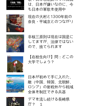
は、日本が嫌いなのに、今
も日本の軍歌を使用中
現在の大村と1300年前の
奈良・平城京とのつながり
非核三原則は現在は国是に
してますが、法律ではない
ので、捨てられます
【在校生向け】問：どこの
大学でしょう？
日本が初めて手に入れた、
敵（中国、韓国、北朝鮮、
ロシア）の射程外から戦域
全体を制圧できる兵器
デマを流し続ける長崎県
庁？ １