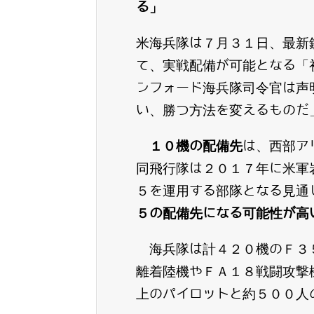
る」
米海兵隊は７月３１日、最新
て、実戦配備が可能となる「
ンフォード海兵隊司令官は声
い、勝つ方法を変えるものだ
１０機の配備先
は、西部ア
同飛行隊は２０１７年に米軍
５を運用する部隊となる見通
５の配備先になる可能性が高
海兵隊は計４２０機のＦ３
離着陸機やＦＡ１８戦闘攻撃
上のパイロットと約５００人