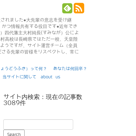
設されました●大先輩の意志を受け継
、かつ情報共有する役目です●近年でき
年）四代藩主大村純長(すみなが）公によ
日大村高校は長崎県ではただ一校、天皇陛
るようですが、サイト運営チーム（全員
ださる先輩の皆様をリスペクトし、常に
りょうどうふき）って何？
あなたは何回卒？
当サイトに関して about us
サイト内検索：現在の記事数
3089件