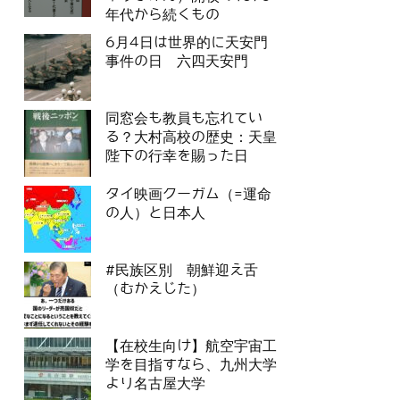
年代から続くもの
6月4日は世界的に天安門
事件の日 六四天安門
同窓会も教員も忘れてい
る？大村高校の歴史：天皇
陛下の行幸を賜った日
タイ映画クーガム（=運命
の人）と日本人
#民族区別 朝鮮迎え舌
（むかえじた）
【在校生向け】航空宇宙工
学を目指すなら、九州大学
より名古屋大学