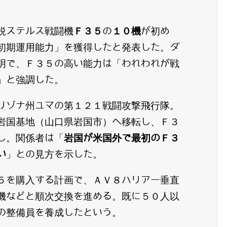
鋭ステルス戦闘機
Ｆ３５
の
１０機
が初め
初期運用能力」を獲得したと発表した。ダ
明で、Ｆ３５の高い能力は「われわれが戦
」と強調した。
リゾナ州ユマの第１２１戦闘攻撃飛行隊。
岩国基地（山口県岩国市）へ移転し、Ｆ３
し。関係者は「
岩国が米国外で最初のＦ３
い
」との見方を示した。
５を購入する計画で、ＡＶ８ハリアー垂直
機などと順次交換を進める。既に５０人以
の整備員を養成したという。