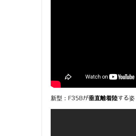
新型：F35Bが
垂直離着陸
する姿