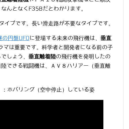
なんとなくF35Bだとわかります。
タイプです。長い滑走路が不要なタイプです。
謎の円盤UFO
に登場する未来の飛行機は、
垂直
ドラマは重要です。科学者と開発者になる前の子
らでしょう、
垂直離着陸
の飛行機を発明したの
着陸できる戦闘機は、ＡＶ８ハリアー（垂直離
 ：ホバリング（空中停止）している姿