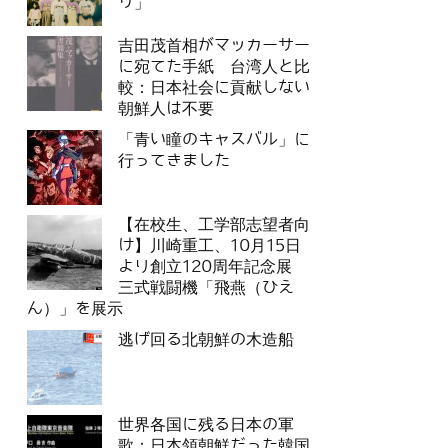
リ」
吉田茂首相がマッカーサー
に宛てた手紙 台湾人と比
較：日本社会に貢献しない
朝鮮人は不要
「青い瞳のキャスバル」に
行ってきました
【在校生、工学部志望者向
け】川崎重工、10月15日
より創立120周年記念展
三式戦闘機「飛燕（ひえ
ん）」を展示
逃げ回る北朝鮮の木造船
世界各国に残る日本の軍
歌：日本領朝鮮だった韓国