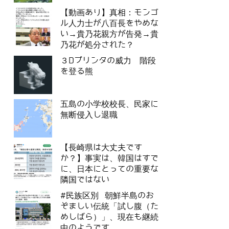
【動画あり】真相：モンゴ
ル人力士が八百長をやめな
い→貴乃花親方が告発→貴
乃花が処分された？
３Dプリンタの威力 階段
を登る熊
五島の小学校校長、民家に
無断侵入し退職
【長崎県は大丈夫です
か？】事実は、韓国はすで
に、日本にとっての重要な
隣国ではない
#民族区別 朝鮮半島のお
ぞましい伝統「試し腹（た
めしばら）」、現在も継続
中のようです