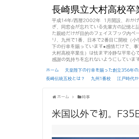
長崎県立大村高校卒
平成14年/西暦2002年 1月開設、お
ぎ、同窓会が忘れている先輩方の記憶と
た親睦だけが目的のフェイスブック内ペー
り、九州で1番、日本で2番目に開校（小
下の行幸を賜っています●感情だけで、
大村高校卒業生）は怯まず冷静な平常心で
感謝の気持ちを忘れないようにしていま
ホーム
天皇陛下の行幸を賜った創立356年の歴
長崎伝統五校とは？
九州1番校
江戸時代か
ホーム
時事
米国以外で初。F35