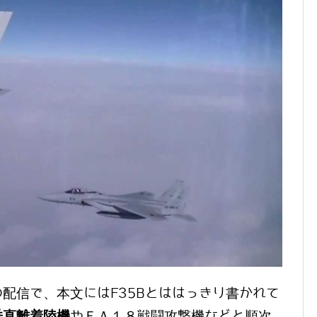
配信で、本文にはF35Bとははっきり書かれて
垂直離着陸機
やＦＡ１８戦闘攻撃機などと順次