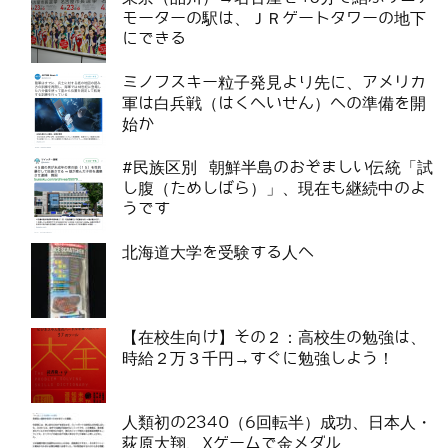
モーターの駅は、ＪＲゲートタワーの地下
にできる
ミノフスキー粒子発見より先に、アメリカ
軍は白兵戦（はくへいせん）への準備を開
始か
#民族区別 朝鮮半島のおぞましい伝統「試
し腹（ためしばら）」、現在も継続中のよ
うです
北海道大学を受験する人へ
【在校生向け】その２：高校生の勉強は、
時給２万３千円→すぐに勉強しよう！
人類初の2340（6回転半）成功、日本人・
荻原大翔、Xゲームで金メダル