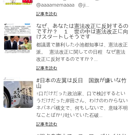
@aaaamemaaaa @ji...
記事を読む
なぜ、あなたは憲法改正に反対するの
ですか？ １ 世の中は憲法改正に向
けスタートしそうです
都議選で勝利した小池都知事は、憲法改正
派。 憲法改正に関しての日程 なぜ憲法
改正に反対するのですか？...
記事を読む
#日本の左翼は反日 国旗が嫌いな竹
山
↑口だけだった政治家、口で検討するとい
うだけだった岸田さん、わけのわからない
ネバネバ構文で、何もしないで、意味不明
なことばかり吐いていた石破...
記事を読む