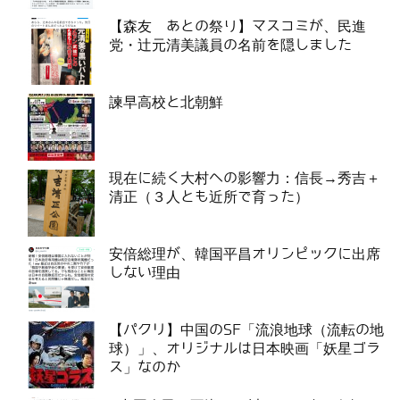
【森友 あとの祭り】マスコミが、民進
党・辻元清美議員の名前を隠しました
諫早高校と北朝鮮
現在に続く大村への影響力：信長→秀吉＋
清正（３人とも近所で育った）
安倍総理が、韓国平昌オリンピックに出席
しない理由
【パクリ】中国のSF「流浪地球（流転の地
球）」、オリジナルは日本映画「妖星ゴラ
ス」なのか