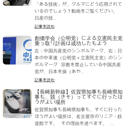
「ある技術」が、クルマにどう応用されて
いるのでしょう？動画をご覧ください。
日産の技...
記事を読む
創価学会（公明党）による立憲民主党
乗っ取り計画は成功したもよう
左：中国共産党のシンボルマーク、右：日
本の中革連（公明党＋立憲民主党）のシン
ボルマーク 宗教を禁止している中国共産
党が、日本を操（あや...
記事を読む
【長崎新幹線】佐賀県知事も長崎県知
事も、競（きそ）ってすぐに行ったほ
うがよい場所
佐賀県知事も長崎県知事も、すぐに行った
ほうがよい場所は、名古屋市のリニア・鉄
道館です。 その理由を述べます。 ...