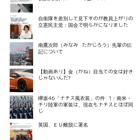
自衛隊を差別して見下すのが教員上がりの
立憲民主党：国会で明らかになりました
南鷹次郎（みなみ たかじろう）先輩の伝
記について
【動画あり】金（かね）目当ての女は好き
じゃないんだ?
欅坂46「ナチス風衣装」の件 1：南米・
チリ陸軍の軍装は、現在もナチスとほぼ同
じ
英国、ＥＵ離脱に署名