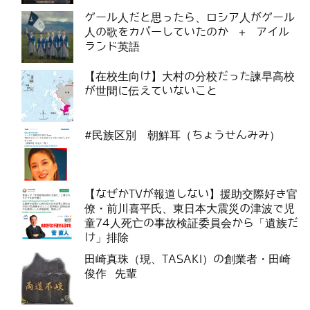
ゲール人だと思ったら、ロシア人がゲール
人の歌をカバーしていたのか ＋ アイル
ランド英語
【在校生向け】大村の分校だった諫早高校
が世間に伝えていないこと
#民族区別 朝鮮耳（ちょうせんみみ）
【なぜかTVが報道しない】援助交際好き官
僚・前川喜平氏、東日本大震災の津波で児
童74人死亡の事故検証委員会から「遺族だ
け」排除
田崎真珠（現、TASAKI）の創業者・田崎
俊作 先輩