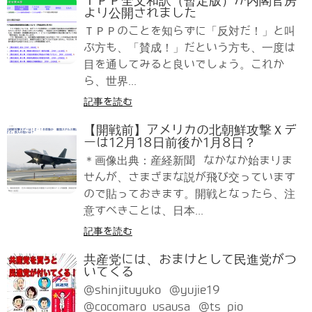
ＴＰＰ全文和訳（暫定版）が内閣官房
より公開されました
ＴＰＰのことを知らずに「反対だ！」と叫
ぶ方も、「賛成！」だという方も、一度は
目を通してみると良いでしょう。これか
ら、世界...
記事を読む
【開戦前】アメリカの北朝鮮攻撃Ｘデ
ーは12月18日前後か1月8日？
＊画像出典：産経新聞 なかなか始まりま
せんが、さまざまな説が飛び交っています
ので貼っておきます。開戦となったら、注
意すべきことは、日本...
記事を読む
共産党には、おまけとして民進党がつ
いてくる
@shinjituyuko @yujie19
@cocomaro_usausa @ts_pio