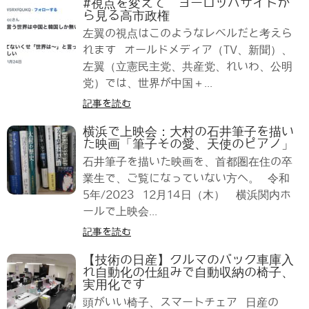
#視点を変えて ヨーロッパサイドか
ら見る高市政権
左翼の視点はこのようなレベルだと考えら
れます オールドメディア（TV、新聞）、
左翼（立憲民主党、共産党、れいわ、公明
党）では、世界が中国＋...
記事を読む
横浜で上映会：大村の石井筆子を描い
た映画「筆子その愛、天使のピアノ」
石井筆子を描いた映画を、首都圏在住の卒
業生で、ご覧になっていない方へ。 令和
5年/2023 12月14日（木） 横浜関内ホ
ールで上映会...
記事を読む
【技術の日産】クルマのバック車庫入
れ自動化の仕組みで自動収納の椅子、
実用化です
頭がいい椅子、スマートチェア 日産の