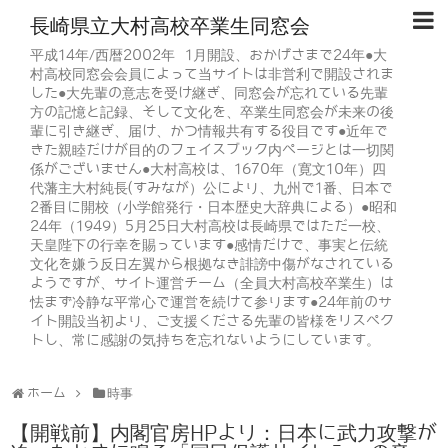
長崎県立大村高校卒業生同窓会
平成14年/西暦2002年 1月開設、おかげさまで24年●大
村高校同窓会会員によって当サイトは非営利で開設されま
した●大先輩の意志を受け継ぎ、同窓会が忘れている先輩
方の記憶と記録、そして文化を、卒業生同窓会が未来の後
輩に引き継ぎ、届け、かつ情報共有する役目です●近年で
きた親睦だけが目的のフェイスブック内ページとは一切関
係がございません●大村高校は、1670年（寛文10年）四
代藩主大村純長(すみなが）公により、九州で1番、日本で
2番目に開校（小学館発行・日本歴史大辞典による）●昭和
24年（1949）5月25日大村高校は長崎県ではただ一校、
天皇陛下の行幸を賜っています●感情だけで、事実と伝統
文化を嫌う反日左翼から根拠なき誹謗中傷がなされている
ようですが、サイト運営チーム（全員大村高校卒業生）は
怯まず冷静な平常心で運営を続けて参ります●24年前のサ
イト開設当初より、ご支援くださる先輩の皆様をリスペク
トし、常に感謝の気持ちを忘れないようにしています。
ホーム
時事
【開戦前】内閣官房HPより：日本に武力攻撃が