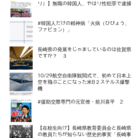
り）】無職の韓国人、やはり性犯罪で逮捕
#韓国人だけの精神病「火病（ひびょう、
ファビョン）」
長崎県の発展をじゃましているのは佐賀県
ですか？ ３
10/29航空自衛隊観閲式で、初めて日本上
空を飛ぶことになった米B２ステルス爆撃
機
#援助交際専門の元官僚・前川喜平 2
【在校生向け】長崎県教育委員会と長崎県
の教員たちが知らない歴史的事実「長崎事