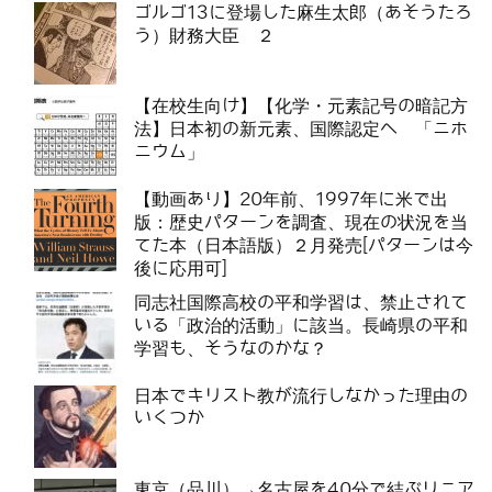
ゴルゴ13に登場した麻生太郎（あそうたろ
う）財務大臣 ２
【在校生向け】【化学・元素記号の暗記方
法】日本初の新元素、国際認定へ 「ニホ
ニウム」
【動画あり】20年前、1997年に米で出
版：歴史パターンを調査、現在の状況を当
てた本（日本語版）２月発売[パターンは今
後に応用可]
同志社国際高校の平和学習は、禁止されて
いる「政治的活動」に該当。長崎県の平和
学習も、そうなのかな？
日本でキリスト教が流行しなかった理由の
いくつか
東京（品川）→名古屋を40分で結ぶリニア