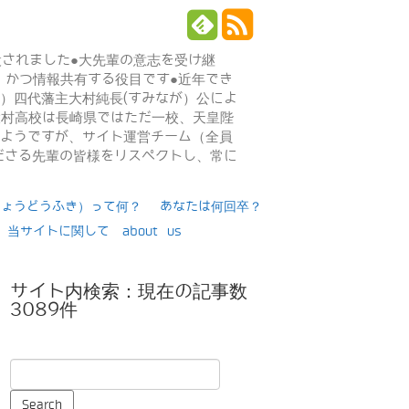
設されました●大先輩の意志を受け継
、かつ情報共有する役目です●近年でき
年）四代藩主大村純長(すみなが）公によ
日大村高校は長崎県ではただ一校、天皇陛
るようですが、サイト運営チーム（全員
ださる先輩の皆様をリスペクトし、常に
りょうどうふき）って何？
あなたは何回卒？
当サイトに関して about us
サイト内検索：現在の記事数
3089件