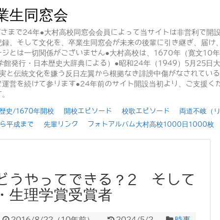
業生同窓会
かげさまで24年●大村高校同窓会会員によって当サイトは非営利で開
記録、そして文化を、卒業生同窓会が未来の後輩に引き継ぎ、届け
ジとは一切関係がございません●大村高校は、1670年（寛文10
学館発行・日本歴史大辞典による）●昭和24年（1949）5月25
事実と伝統文化を嫌う反日左翼から根拠なき誹謗中傷がなされてい
運営を続けて参ります●24年前のサイト開設当初より、ご支援く
す。
史/1670年開校
開校エピソード
校歌エピソード
両道不岐（
ら平成まで
先輩リンク
フォトアルバム大村高校1000日1000枚
どうやってできる？2 そして
・生理学賞受賞者
2016/8/22
（
10年前
）
2024/5/2
時事