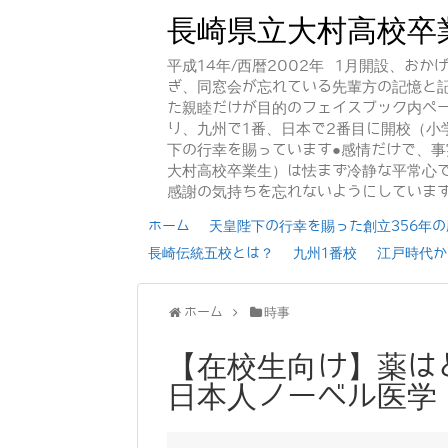
長崎県立大村高校卒
平成14年/西暦2002年 1月開設、お
ぎ、同窓会が忘れている先輩方の記憶と
た親睦だけが目的のフェイスブック内ペー
り、九州で1番、日本で2番目に開校（小
下の行幸を賜っています●感情だけで、
大村高校卒業生）は怯まず冷静な平常心で
感謝の気持ちを忘れないようにしていま
ホーム
天皇陛下の行幸を賜った創立356年の歴
長崎伝統五校とは？
九州1番校
江戸時代か
ホーム
時事
【在校生向け】薬は
日本人ノーベル医学