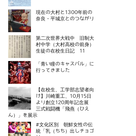
現在の大村と1300年前の
奈良・平城京とのつながり
第二次世界大戦中 旧制大
村中学（大村高校の前身）
生徒の在校生日記 11
「青い瞳のキャスバル」に
行ってきました
【在校生、工学部志望者向
け】川崎重工、10月15日
より創立120周年記念展
三式戦闘機「飛燕（ひえ
ん）」を展示
#文化区別 朝鮮女性の伝
統「乳（ちち）出しチョゴ