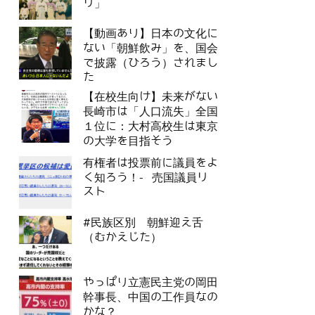
リ」
【動画あり】日本の文化に
ない「朝鮮飲み」を、国会
で披露（ひろう）されまし
た
【在校生向け】未来がない
長崎市は「人口流失」全国
１位に：大村高校生は東京
の大学を目指そう
有権者は投票前に議員をよ
く知ろう！- 売国議員リ
スト
#民族区別 朝鮮迎え舌
（むかえじた）
やっぱり立憲民主党の岡田
幹事長、中国の工作員なの
かな？