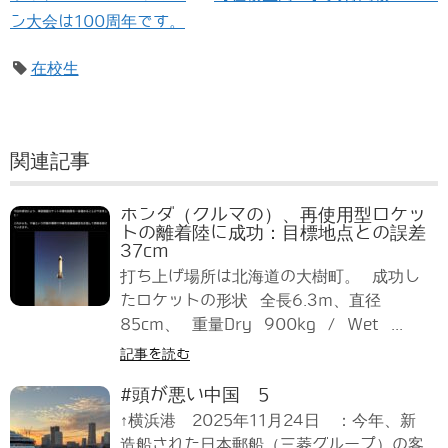
ン大会は100周年です。
在校生
関連記事
ホンダ（クルマの）、再使用型ロケッ
トの離着陸に成功：目標地点との誤差
37cm
打ち上げ場所は北海道の大樹町。 成功し
たロケットの形状 全長6.3m、直径
85cm、 重量Dry 900kg / Wet ...
記事を読む
#頭が悪い中国 5
↑横浜港 2025年11月24日 ：今年、新
造船された日本郵船（三菱グループ）の客