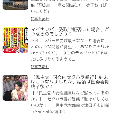
船「飛鳥III」 党と関係なく、売国奴（ば
いこくど）...
記事を読む
マイナンバー受取り拒否した場合、ど
うなるのでしょう？
マイナンバーを受け取らなかった場合に、
どのような問題が発生し、あなたにふりか
かっていくか。 ９つのデメリットがあな
たにふりかかるようで...
記事を読む
【民主党 国会内セクハラ暴行】結末
はこうなりましたが、結論は国会会期
終了後です
【「民主党の女性議員はなぜ黙っているの
か」】 セクハラ暴行疑惑「恥ずかしくな
いのか！」 民主党本部前で津田氏を糾弾
（SankeiBiz編集部...