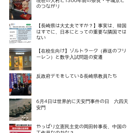
現在の大村と1300年前の奈良・平城京と
のつながり
【長崎県は大丈夫ですか？】事実は、韓国
はすでに、日本にとっての重要な隣国では
ない
【在校生向け】ゾルトラーク（葬送のフリ
ーレン）と数学入試問題の変遷
反政府デモをしている長崎県教員たち
6月4日は世界的に天安門事件の日 六四天
安門
やっぱり立憲民主党の岡田幹事長、中国の
工作員なのかな？