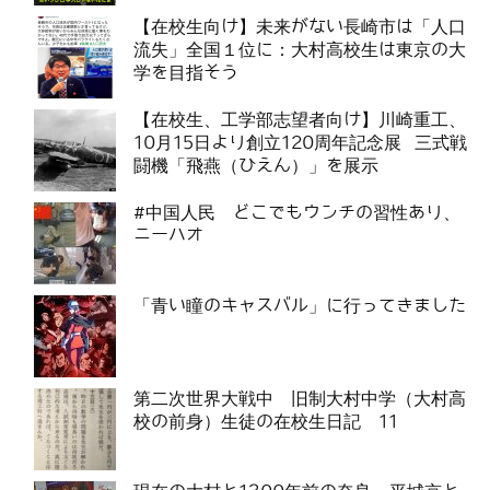
【在校生向け】未来がない長崎市は「人口
流失」全国１位に：大村高校生は東京の大
学を目指そう
【在校生、工学部志望者向け】川崎重工、
10月15日より創立120周年記念展 三式戦
闘機「飛燕（ひえん）」を展示
#中国人民 どこでもウンチの習性あり、
ニーハオ
「青い瞳のキャスバル」に行ってきました
第二次世界大戦中 旧制大村中学（大村高
校の前身）生徒の在校生日記 11