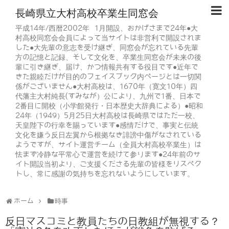
長崎県立大村高校卒業生同窓会
平成14年/西暦2002年 1月開設、おかげさまで24年●大
村高校同窓会会員によって当サイトは非営利で開設されま
した●大先輩の意志を受け継ぎ、同窓会が忘れている先輩
方の記憶と記録、そして文化を、卒業生同窓会が未来の後
輩に引き継ぎ、届け、かつ情報共有する役目です●近年で
きた親睦だけが目的のフェイスブック内ページとは一切関
係がございません●大村高校は、1670年（寛文10年）四
代藩主大村純長(すみなが）公により、九州で1番、日本で
2番目に開校（小学館発行・日本歴史大辞典による）●昭和
24年（1949）5月25日大村高校は長崎県ではただ一校、
天皇陛下の行幸を賜っています●感情だけで、事実と伝統
文化を嫌う反日左翼から根拠なき誹謗中傷がなされている
ようですが、サイト運営チーム（全員大村高校卒業生）は
怯まず冷静な平常心で運営を続けて参ります●24年前のサ
イト開設当初より、ご支援くださる先輩の皆様をリスペク
トし、常に感謝の気持ちを忘れないようにしています。
ホーム
時事
反日マスコミと教員たちの日教組が無視する？