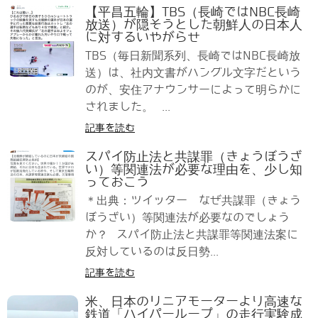
【平昌五輪】TBS（長崎ではNBC長崎
放送）が隠そうとした朝鮮人の日本人
に対するいやがらせ
TBS（毎日新聞系列、長崎ではNBC長崎放
送）は、社内文書がハングル文字だという
のが、安住アナウンサーによって明らかに
されました。 ...
記事を読む
スパイ防止法と共謀罪（きょうぼうざ
い）等関連法が必要な理由を、少し知
っておこう
＊出典：ツイッター なぜ共謀罪（きょう
ぼうざい）等関連法が必要なのでしょう
か？ スパイ防止法と共謀罪等関連法案に
反対しているのは反日勢...
記事を読む
米、日本のリニアモーターより高速な
鉄道「ハイパーループ」の走行実験成