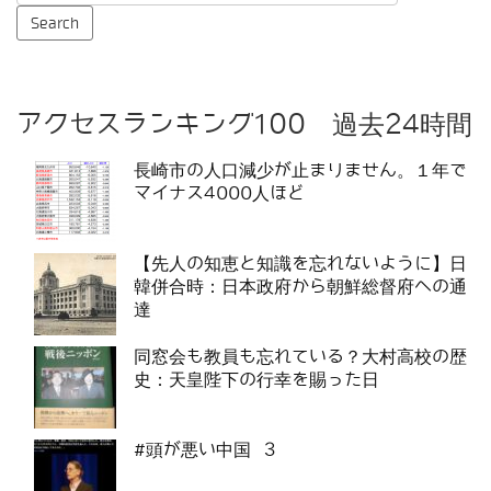
アクセスランキング100 過去24時間
長崎市の人口減少が止まりません。１年で
マイナス4000人ほど
【先人の知恵と知識を忘れないように】日
韓併合時：日本政府から朝鮮総督府への通
達
同窓会も教員も忘れている？大村高校の歴
史：天皇陛下の行幸を賜った日
#頭が悪い中国 3