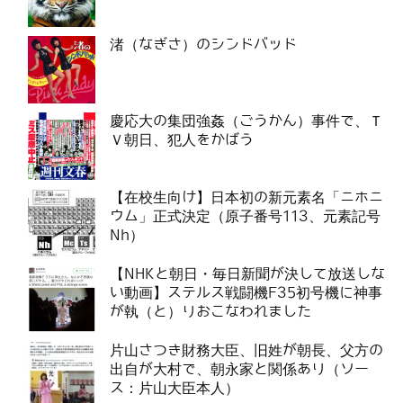
渚（なぎさ）のシンドバッド
慶応大の集団強姦（ごうかん）事件で、Ｔ
Ｖ朝日、犯人をかばう
【在校生向け】日本初の新元素名「ニホニ
ウム」正式決定（原子番号113、元素記号
Nh）
【NHKと朝日・毎日新聞が決して放送しな
い動画】ステルス戦闘機F35初号機に神事
が執（と）りおこなわれました
片山さつき財務大臣、旧姓が朝長、父方の
出自が大村で、朝永家と関係あり（ソー
ス：片山大臣本人）