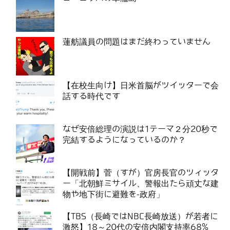
蓮舫議員の問題はまだ終わっていません
【在校生向け】日米首脳がツイッターで会
話する時代です
なぜ安倍総理の演説は1テーマ２分20秒で
完結するようになっているのか？
【開戦前】菅（すが）官房長官のツィッタ
ー「北朝鮮ミサイル、警報出たら頑丈な建
物や地下街に避難を-政府」
【TBS（長崎ではNBC長崎放送）が若者に
激怒】18～20代の安倍内閣支持率68%