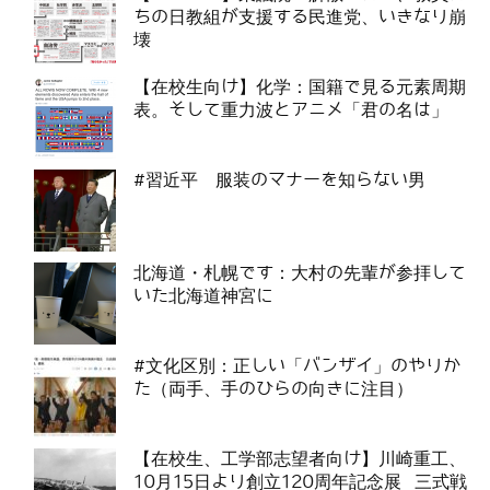
ちの日教組が支援する民進党、いきなり崩
壊
【在校生向け】化学：国籍で見る元素周期
表。そして重力波とアニメ「君の名は」
#習近平 服装のマナーを知らない男
北海道・札幌です：大村の先輩が参拝して
いた北海道神宮に
#文化区別：正しい「バンザイ」のやりか
た（両手、手のひらの向きに注目）
【在校生、工学部志望者向け】川崎重工、
10月15日より創立120周年記念展 三式戦