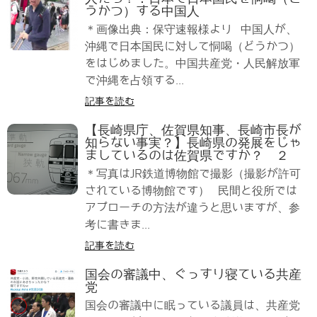
うかつ）する中国人
＊画像出典：保守速報様より 中国人が、
沖縄で日本国民に対して恫喝（どうかつ）
をはじめました。中国共産党・人民解放軍
で沖縄を占領する...
記事を読む
【長崎県庁、佐賀県知事、長崎市長が
知らない事実？】長崎県の発展をじゃ
ましているのは佐賀県ですか？ ２
＊写真はJR鉄道博物館で撮影（撮影が許可
されている博物館です） 民間と役所では
アプローチの方法が違うと思いますが、参
考に書きま...
記事を読む
国会の審議中、ぐっすり寝ている共産
党
国会の審議中に眠っている議員は、共産党