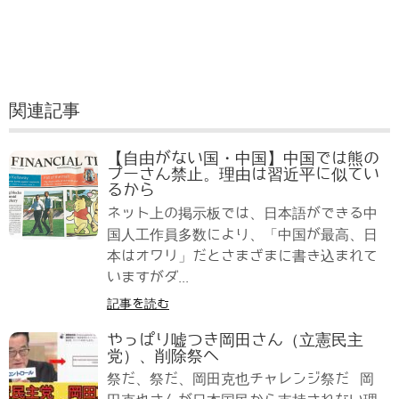
関連記事
【自由がない国・中国】中国では熊の
プーさん禁止。理由は習近平に似てい
るから
ネット上の掲示板では、日本語ができる中
国人工作員多数により、「中国が最高、日
本はオワリ」だとさまざまに書き込まれて
いますがダ...
記事を読む
やっぱり嘘つき岡田さん（立憲民主
党）、削除祭へ
祭だ、祭だ、岡田克也チャレンジ祭だ 岡