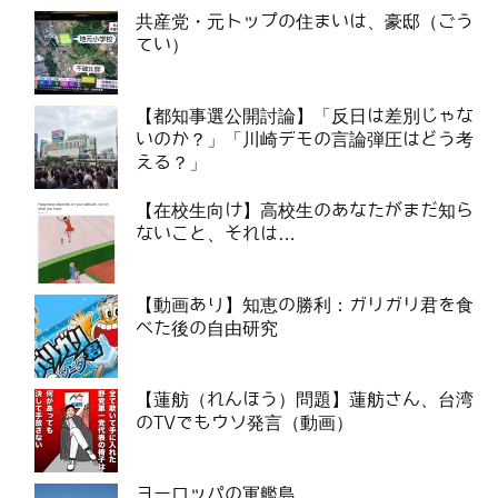
共産党・元トップの住まいは、豪邸（ごう
てい）
【都知事選公開討論】「反日は差別じゃな
いのか？」「川崎デモの言論弾圧はどう考
える？」
【在校生向け】高校生のあなたがまだ知ら
ないこと、それは…
【動画あり】知恵の勝利：ガリガリ君を食
べた後の自由研究
【蓮舫（れんほう）問題】蓮舫さん、台湾
のTVでもウソ発言（動画）
ヨーロッパの軍艦島