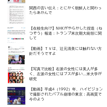
関西の言い伝え：とにかく朝鮮人と関わっ
たらあかんで
【在校生向け】NHKがやらかした捏造（ね
つぞう）報道：トランプ米次期大統領に関
して
【動画】ＴＶは、辻元清美には触れない方
針だそうですよ
【写真で比較】右派の女性には美人が多
く、左派の女性にはブスが多い…米大学が
研究
【動画】平成4（1992）年、ハイビジョン
で撮影されたバブル崩壊の東京：高画質で
今のよう