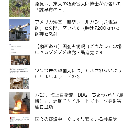
発見し、東大の牧野富太郎博士が命名した
「諫早市の木」
アメリカ海軍、新型レールガン（超電磁
砲）を公開。マッハ６（時速7200km)で
砲弾を発射
【動画あり】国会を恫喝（どうかつ）の場
にするダメダメ政党・民進党です
ウソつきの韓国人には、だまされないよう
にしましょう その３
7/29、海上自衛隊、DDG「ちょうかい（鳥
海）」、巡航ミサイル・トマホーク発射実
験に成功
国会の審議中、ぐっすり寝ている共産党