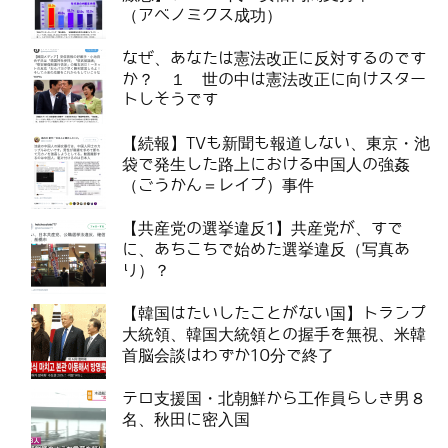
（アベノミクス成功）
なぜ、あなたは憲法改正に反対するのです
か？ １ 世の中は憲法改正に向けスター
トしそうです
【続報】TVも新聞も報道しない、東京・池
袋で発生した路上における中国人の強姦
（ごうかん＝レイプ）事件
【共産党の選挙違反1】共産党が、すで
に、あちこちで始めた選挙違反（写真あ
り）？
【韓国はたいしたことがない国】トランプ
大統領、韓国大統領との握手を無視、米韓
首脳会談はわずか10分で終了
テロ支援国・北朝鮮から工作員らしき男８
名、秋田に密入国