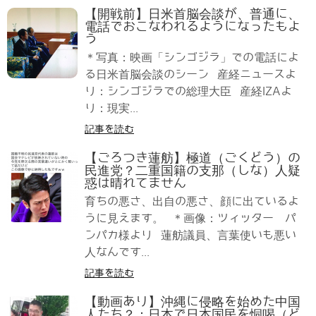
【開戦前】日米首脳会談が、普通に、
電話でおこなわれるようになったもよ
う
＊写真：映画「シンゴジラ」での電話によ
る日米首脳会談のシーン 産経ニュースよ
り：シンゴジラでの総理大臣 産経IZAよ
り：現実...
記事を読む
【ごろつき蓮舫】極道（ごくどう）の
民進党？二重国籍の支那（しな）人疑
惑は晴れてません
育ちの悪さ、出自の悪さ、顔に出ているよ
うに見えます。 ＊画像：ツィッター パ
ンパカ様より 蓮舫議員、言葉使いも悪い
人なんです...
記事を読む
【動画あり】沖縄に侵略を始めた中国
人たち？：日本で日本国民を恫喝（ど