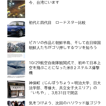
今、台湾にいます
初代と四代目 ロードスター比較
ピカソの作品と朝鮮半島、そして在日韓国
朝鮮人たちがゴリ押しするウソを知ろう
10/29航空自衛隊観閲式で、初めて日本上
空を飛ぶことになった米B２ステルス爆撃
機
神保町（じんぼうちょう＝明治大学、日大
法学部、専修大、共立女子大エリア）の
「いもや」、3月31日で閉店
気をつけよう、次回のハリウッド版ゴジラ