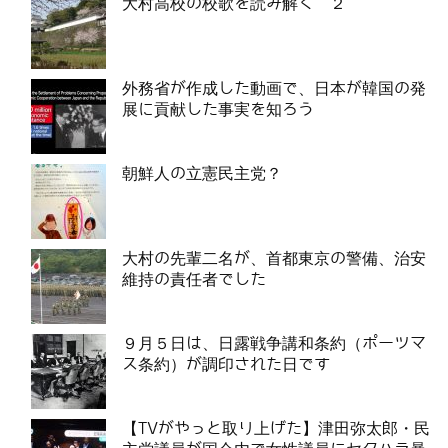
大村高校の校歌を読み解く ２
外務省が作成した動画で、日本が韓国の発
展に貢献した事実を知ろう
朝鮮人の立憲民主党？
大村の先輩二名が、首都東京の警備、治安
維持の責任者でした
９月５日は、日露戦争講和条約（ポーツマ
ス条約）が調印された日です
【TVがやっと取り上げた】津田弥太郎・民