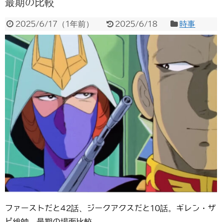
最期の比較
2025/6/17
（
1年前
）
2025/6/18
時事
ファーストだと42話、ジークアクスだと10話。ギレン・ザ
ビ総帥、最期の場面比較。