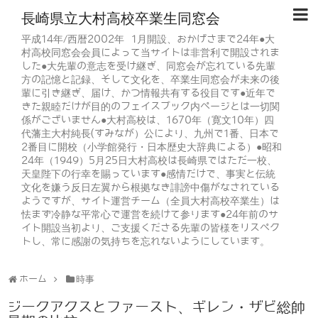
長崎県立大村高校卒業生同窓会
平成14年/西暦2002年 1月開設、おかげさまで24年●大
村高校同窓会会員によって当サイトは非営利で開設されま
した●大先輩の意志を受け継ぎ、同窓会が忘れている先輩
方の記憶と記録、そして文化を、卒業生同窓会が未来の後
輩に引き継ぎ、届け、かつ情報共有する役目です●近年で
きた親睦だけが目的のフェイスブック内ページとは一切関
係がございません●大村高校は、1670年（寛文10年）四
代藩主大村純長(すみなが）公により、九州で1番、日本で
2番目に開校（小学館発行・日本歴史大辞典による）●昭和
24年（1949）5月25日大村高校は長崎県ではただ一校、
天皇陛下の行幸を賜っています●感情だけで、事実と伝統
文化を嫌う反日左翼から根拠なき誹謗中傷がなされている
ようですが、サイト運営チーム（全員大村高校卒業生）は
怯まず冷静な平常心で運営を続けて参ります●24年前のサ
イト開設当初より、ご支援くださる先輩の皆様をリスペク
トし、常に感謝の気持ちを忘れないようにしています。
ホーム
時事
ジークアクスとファースト、ギレン・ザビ総帥