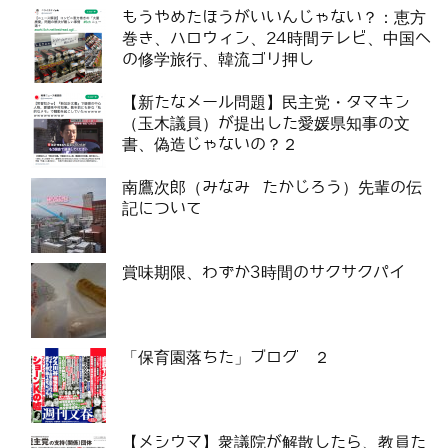
もうやめたほうがいいんじゃない？：恵方
巻き、ハロウィン、24時間テレビ、中国へ
の修学旅行、韓流ゴリ押し
【新たなメール問題】民主党・タマキン
（玉木議員）が提出した愛媛県知事の文
書、偽造じゃないの？２
南鷹次郎（みなみ たかじろう）先輩の伝
記について
賞味期限、わずか3時間のサクサクパイ
「保育園落ちた」ブログ ２
【メシウマ】衆議院が解散したら、教員た