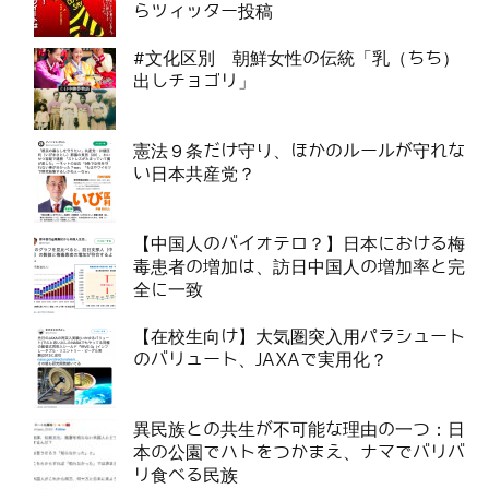
らツィッター投稿
#文化区別 朝鮮女性の伝統「乳（ちち）
出しチョゴリ」
憲法９条だけ守り、ほかのルールが守れな
い日本共産党？
【中国人のバイオテロ？】日本における梅
毒患者の増加は、訪日中国人の増加率と完
全に一致
【在校生向け】大気圏突入用パラシュート
のバリュート、JAXAで実用化？
異民族との共生が不可能な理由の一つ：日
本の公園でハトをつかまえ、ナマでバリバ
リ食べる民族