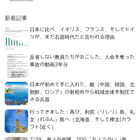
新着記事
日本に比べ、イギリス、フランス、そしてドイ
ツが、まだ石器時代だと言われる理由
反省しない教員たちがおこした、人命を奪った
事故の動画3年分
日本が初めて手に入れた、敵（中国、韓国、北
朝鮮、ロシア）の射程外から戦域全体を制圧で
きる兵器
行ってきました：再び、利尻（りしり）島、礼
文（れぶん）島へ（北海道、そして樺太[カラ
フト]近く）
7/29、海上自衛隊、DDG「ちょうかい（鳥