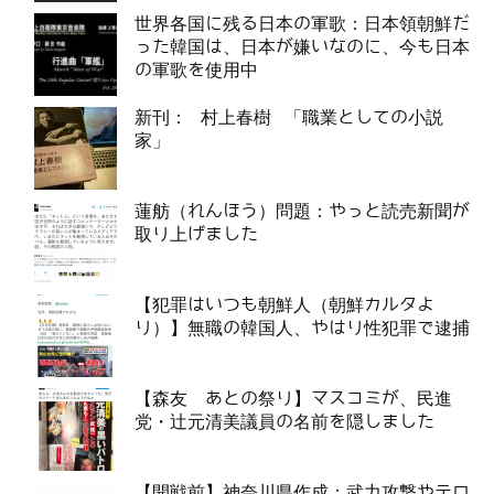
世界各国に残る日本の軍歌：日本領朝鮮だ
った韓国は、日本が嫌いなのに、今も日本
の軍歌を使用中
新刊： 村上春樹 「職業としての小説
家」
蓮舫（れんほう）問題：やっと読売新聞が
取り上げました
【犯罪はいつも朝鮮人（朝鮮カルタよ
り）】無職の韓国人、やはり性犯罪で逮捕
【森友 あとの祭り】マスコミが、民進
党・辻元清美議員の名前を隠しました
【開戦前】神奈川県作成：武力攻撃やテロ