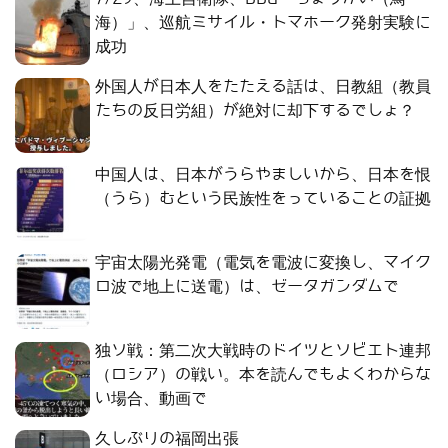
海）」、巡航ミサイル・トマホーク発射実験に
成功
外国人が日本人をたたえる話は、日教組（教員
たちの反日労組）が絶対に却下するでしょ？
中国人は、日本がうらやましいから、日本を恨
（うら）むという民族性をっていることの証拠
宇宙太陽光発電（電気を電波に変換し、マイク
ロ波で地上に送電）は、ゼータガンダムで
独ソ戦：第二次大戦時のドイツとソビエト連邦
（ロシア）の戦い。本を読んでもよくわからな
い場合、動画で
久しぶりの福岡出張