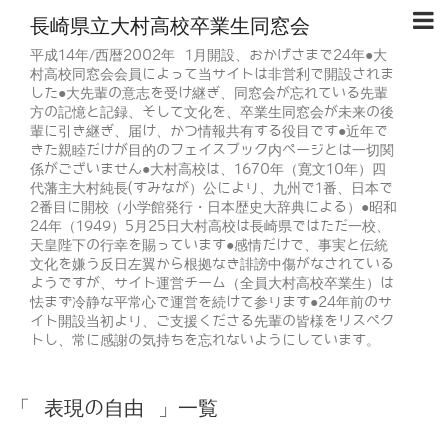
長崎県立大村高校卒業生同窓会
平成14年/西暦2002年 1月開設、おかげさまで24年●大
村高校同窓会会員によって当サイトは非営利で開設されま
した●大先輩の意志を受け継ぎ、同窓会が忘れている先輩
方の記憶と記録、そして文化を、卒業生同窓会が未来の後
輩に引き継ぎ、届け、かつ情報共有する役目です●近年で
きた親睦だけが目的のフェイスブック内ページとは一切関
係がございません●大村高校は、1670年（寛文10年）四
代藩主大村純長(すみなが）公により、九州で1番、日本で
2番目に開校（小学館発行・日本歴史大辞典による）●昭和
24年（1949）5月25日大村高校は長崎県ではただ一校、
天皇陛下の行幸を賜っています●感情だけで、事実と伝統
文化を嫌う反日左翼から根拠なき誹謗中傷がなされている
ようですが、サイト運営チーム（全員大村高校卒業生）は
怯まず冷静な平常心で運営を続けて参ります●24年前のサ
イト開設当初より、ご支援くださる先輩の皆様をリスペク
トし、常に感謝の気持ちを忘れないようにしています。
「 表現の自由 」一覧