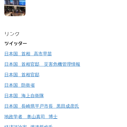
リンク
ツイッター
日本国 首相 高市早苗
日本国 首相官邸 災害危機管理情報
日本国 首相官邸
日本国 防衛省
日本国 海上自衛隊
日本国 長崎県平戸市長 黒田成彦氏
地政学者 奥山真司 博士