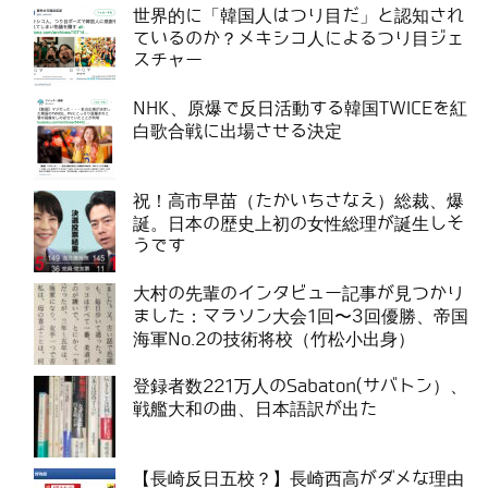
世界的に「韓国人はつり目だ」と認知され
ているのか？メキシコ人によるつり目ジェ
スチャー
NHK、原爆で反日活動する韓国TWICEを紅
白歌合戦に出場させる決定
祝！高市早苗（たかいちさなえ）総裁、爆
誕。日本の歴史上初の女性総理が誕生しそ
うです
大村の先輩のインタビュー記事が見つかり
ました：マラソン大会1回〜3回優勝、帝国
海軍No.2の技術将校（竹松小出身）
登録者数221万人のSabaton(サバトン）、
戦艦大和の曲、日本語訳が出た
【長崎反日五校？】長崎西高がダメな理由