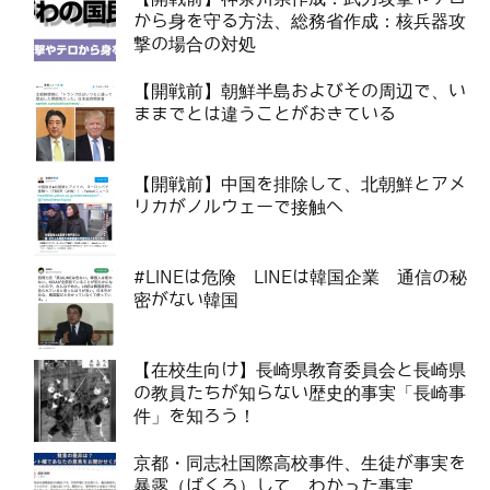
から身を守る方法、総務省作成：核兵器攻
撃の場合の対処
【開戦前】朝鮮半島およびその周辺で、い
ままでとは違うことがおきている
【開戦前】中国を排除して、北朝鮮とアメ
リカがノルウェーで接触へ
#LINEは危険 LINEは韓国企業 通信の秘
密がない韓国
【在校生向け】長崎県教育委員会と長崎県
の教員たちが知らない歴史的事実「長崎事
件」を知ろう！
京都・同志社国際高校事件、生徒が事実を
暴露（ばくろ）して、わかった事実