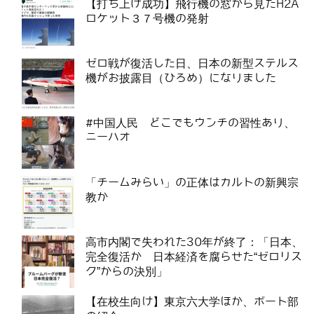
【打ち上げ成功】飛行機の窓から見たH2A
ロケット３７号機の発射
ゼロ戦が復活した日、日本の新型ステルス
機がお披露目（ひろめ）になりました
#中国人民 どこでもウンチの習性あり、
ニーハオ
「チームみらい」の正体はカルトの新興宗
教か
高市内閣で失われた30年が終了：「日本、
完全復活か 日本経済を腐らせた“ゼロリス
ク”からの決別」
【在校生向け】東京六大学ほか、ボート部