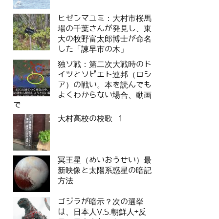
ヒゼンマユミ：大村市桜馬
場の千葉さんが発見し、東
大の牧野富太郎博士が命名
した「諫早市の木」
独ソ戦：第二次大戦時のド
イツとソビエト連邦（ロシ
ア）の戦い。本を読んでも
よくわからない場合、動画
で
大村高校の校歌 1
冥王星（めいおうせい）最
新映像と太陽系惑星の暗記
方法
ゴジラが暗示？次の選挙
は、日本人V.S.朝鮮人+反