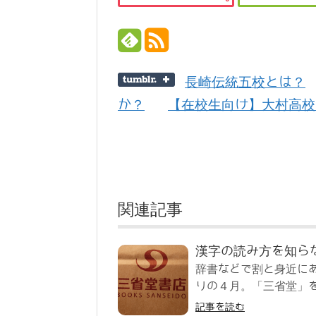
長崎伝統五校とは？
か？
【在校生向け】大村高校
関連記事
漢字の読み方を知ら
辞書などで割と身近に
りの４月。「三省堂」を
記事を読む