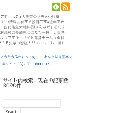
設されました●大先輩の意志を受け継
、かつ情報共有する役目です●近年でき
年）四代藩主大村純長(すみなが）公によ
日大村高校は長崎県ではただ一校、天皇陛
るようですが、サイト運営チーム（全員
ださる先輩の皆様をリスペクトし、常に
りょうどうふき）って何？
あなたは何回卒？
当サイトに関して about us
サイト内検索：現在の記事数
3090件