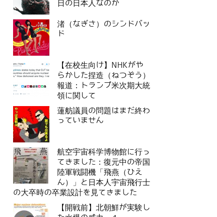
日の日本人なのか
渚（なぎさ）のシンドバッ
ド
【在校生向け】NHKがや
らかした捏造（ねつぞう）
報道：トランプ米次期大統
領に関して
蓮舫議員の問題はまだ終わ
っていません
航空宇宙科学博物館に行っ
てきました：復元中の帝国
陸軍戦闘機「飛燕（ひえ
ん）」と日本人宇宙飛行士
の大卒時の卒業設計を見てきました
【開戦前】北朝鮮が実験し