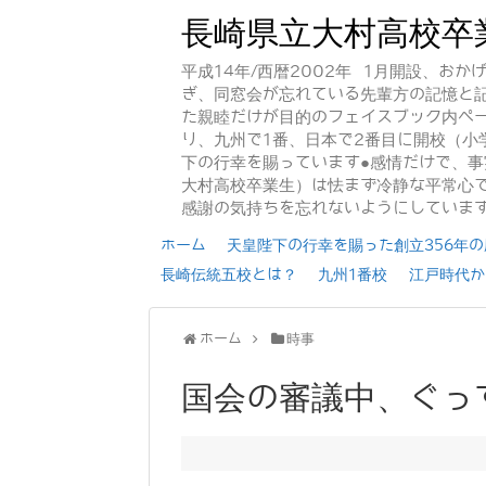
長崎県立大村高校卒
平成14年/西暦2002年 1月開設、お
ぎ、同窓会が忘れている先輩方の記憶と
た親睦だけが目的のフェイスブック内ペー
り、九州で1番、日本で2番目に開校（小
下の行幸を賜っています●感情だけで、
大村高校卒業生）は怯まず冷静な平常心で
感謝の気持ちを忘れないようにしていま
ホーム
天皇陛下の行幸を賜った創立356年の歴
長崎伝統五校とは？
九州1番校
江戸時代か
ホーム
時事
国会の審議中、ぐっ