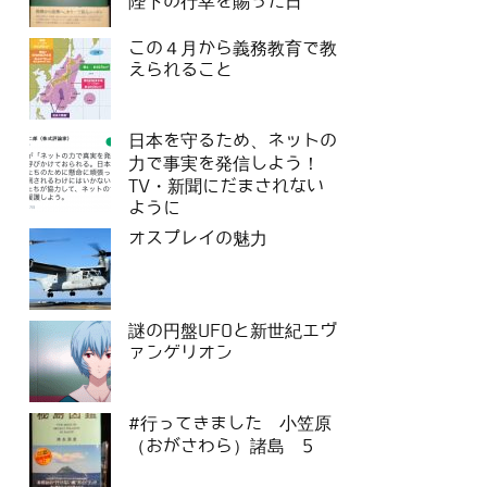
陛下の行幸を賜った日
この４月から義務教育で教
えられること
日本を守るため、ネットの
力で事実を発信しよう！
TV・新聞にだまされない
ように
オスプレイの魅力
謎の円盤UFOと新世紀エヴ
ァンゲリオン
#行ってきました 小笠原
（おがさわら）諸島 5