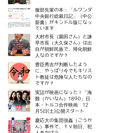
服部先輩の本：「ルワンダ
中央銀行総裁日記」（中公
新書）がキンドル版になっ
ています
大村市長（園田さん）と諫
早市長（大久保さん）は出
自が朝鮮民族で、帰化朝鮮
人なのですか？
豊臣秀吉が判断したよう
に、やっぱり今でもキリス
ト教徒は危険な人たちなの
ですか？
実話が映画になった！「海
難（かいなん）1890」日
本・トルコ合作映画 12
月5日(土)公開スタート
慶応大の集団強姦（ごうか
ん）事件で、ＴＶ朝日、犯
人をかばう