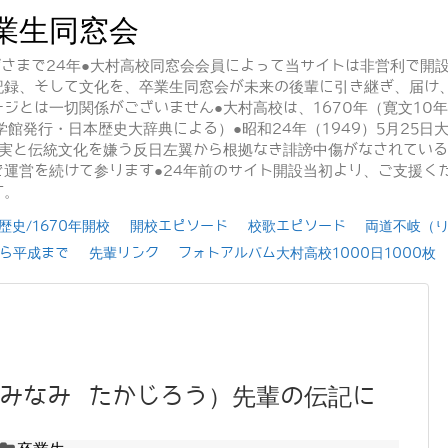
業生同窓会
かげさまで24年●大村高校同窓会会員によって当サイトは非営利で開
記録、そして文化を、卒業生同窓会が未来の後輩に引き継ぎ、届け
ジとは一切関係がございません●大村高校は、1670年（寛文10
学館発行・日本歴史大辞典による）●昭和24年（1949）5月25
事実と伝統文化を嫌う反日左翼から根拠なき誹謗中傷がなされてい
運営を続けて参ります●24年前のサイト開設当初より、ご支援く
す。
史/1670年開校
開校エピソード
校歌エピソード
両道不岐（
ら平成まで
先輩リンク
フォトアルバム大村高校1000日1000枚
みなみ たかじろう）先輩の伝記に