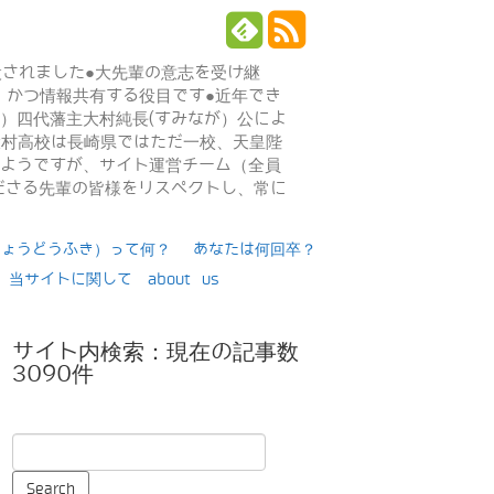
設されました●大先輩の意志を受け継
、かつ情報共有する役目です●近年でき
年）四代藩主大村純長(すみなが）公によ
日大村高校は長崎県ではただ一校、天皇陛
るようですが、サイト運営チーム（全員
ださる先輩の皆様をリスペクトし、常に
りょうどうふき）って何？
あなたは何回卒？
当サイトに関して about us
サイト内検索：現在の記事数
3090件