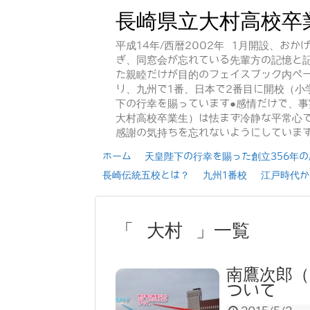
長崎県立大村高校卒
平成14年/西暦2002年 1月開設、お
ぎ、同窓会が忘れている先輩方の記憶と
た親睦だけが目的のフェイスブック内ペー
り、九州で1番、日本で2番目に開校（小
下の行幸を賜っています●感情だけで、
大村高校卒業生）は怯まず冷静な平常心で
感謝の気持ちを忘れないようにしていま
ホーム
天皇陛下の行幸を賜った創立356年の歴
長崎伝統五校とは？
九州1番校
江戸時代か
「 大村 」一覧
南鷹次郎（
ついて