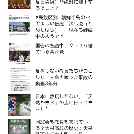
反日労組）が絶対に却下す
るでしょ？
#民族区別 朝鮮半島のお
ぞましい伝統「試し腹（た
めしばら）」、現在も継続
中のようです
国会の審議中、ぐっすり寝
ている共産党
反省しない教員たちがおこ
した、人命を奪った事故の
動画3年分
日本に数店しかない、「天
然かき氷」の店に行ってき
ました
同窓会も教員も忘れてい
る？大村高校の歴史：天皇