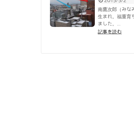
2015/5/2
南鷹次郎（みな
生まれ。福重育
ました。...
記事を読む