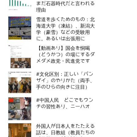
まだ石器時代だと言われる
理由
雪道を歩くためのもの：北
海道大学（凍結）、新潟大
学（豪雪）などの受験用
に。あるいは出張用に
【動画あり】国会を恫喝
（どうかつ）の場にするダ
メダメ政党・民進党です
#文化区別：正しい「バン
ザイ」のやりかた（両手、
手のひらの向きに注目）
#中国人民 どこでもウン
チの習性あり、ニーハオ
外国人が日本人をたたえる
話は、日教組（教員たちの