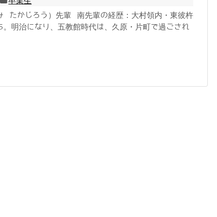
卒業生
み たかじろう）先輩 南先輩の経歴：大村領内・東彼杵
ち。明治になり、五教館時代は、久原・片町で過ごされ