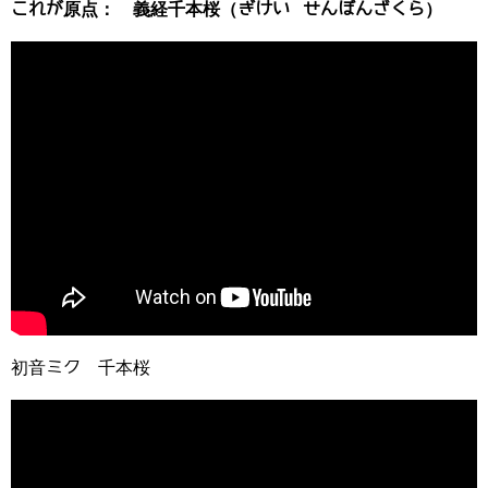
これが原点： 義経千本桜（ぎけい せんぼんざくら）
初音ミク 千本桜