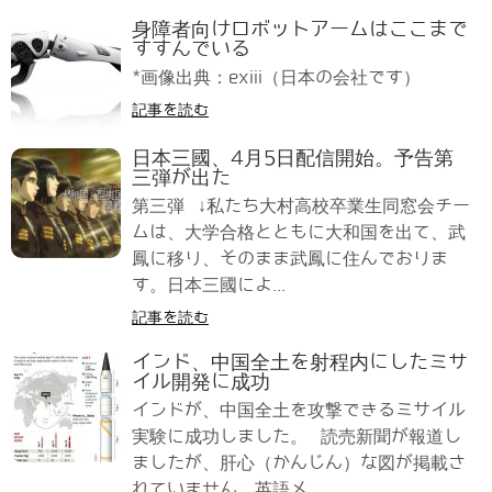
身障者向けロボットアームはここまで
すすんでいる
*画像出典：exiii（日本の会社です）
記事を読む
日本三國、4月5日配信開始。予告第
三弾が出た
第三弾 ↓私たち大村高校卒業生同窓会チー
ムは、大学合格とともに大和国を出て、武
鳳に移り、そのまま武鳳に住んでおりま
す。日本三國によ...
記事を読む
インド、中国全土を射程内にしたミサ
イル開発に成功
インドが、中国全土を攻撃できるミサイル
実験に成功しました。 読売新聞が報道し
ましたが、肝心（かんじん）な図が掲載さ
れていません。英語メ...