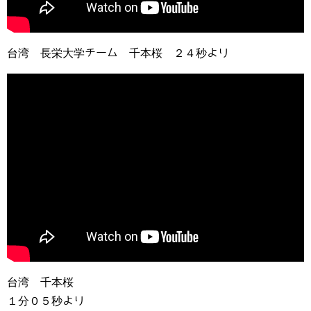
台湾 長栄大学チーム 千本桜 ２４秒より
台湾 千本桜
１分０５秒より