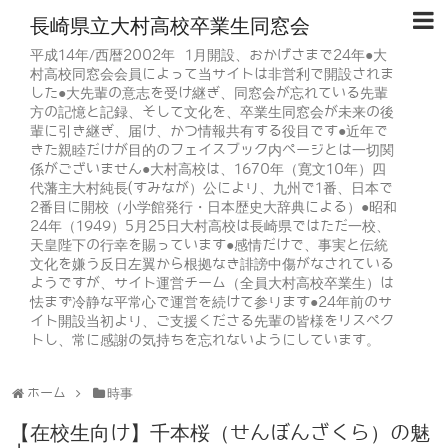
長崎県立大村高校卒業生同窓会
平成14年/西暦2002年 1月開設、おかげさまで24年●大
村高校同窓会会員によって当サイトは非営利で開設されま
した●大先輩の意志を受け継ぎ、同窓会が忘れている先輩
方の記憶と記録、そして文化を、卒業生同窓会が未来の後
輩に引き継ぎ、届け、かつ情報共有する役目です●近年で
きた親睦だけが目的のフェイスブック内ページとは一切関
係がございません●大村高校は、1670年（寛文10年）四
代藩主大村純長(すみなが）公により、九州で1番、日本で
2番目に開校（小学館発行・日本歴史大辞典による）●昭和
24年（1949）5月25日大村高校は長崎県ではただ一校、
天皇陛下の行幸を賜っています●感情だけで、事実と伝統
文化を嫌う反日左翼から根拠なき誹謗中傷がなされている
ようですが、サイト運営チーム（全員大村高校卒業生）は
怯まず冷静な平常心で運営を続けて参ります●24年前のサ
イト開設当初より、ご支援くださる先輩の皆様をリスペク
トし、常に感謝の気持ちを忘れないようにしています。
ホーム
時事
【在校生向け】千本桜（せんぼんざくら）の魅