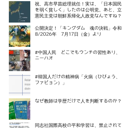
祝、高市早苗総理就任！実は、「日本国民
を弱く貧しく」したのは公明党。あと、立
憲民主党は朝鮮系帰化人政党なんですね？
公開決定！「キングダム 魂の決戦」令和
8/2026年 7月17日（金）より
#中国人民 どこでもウンチの習性あり、
ニーハオ
#韓国人だけの精神病「火病（ひびょう、
ファビョン）」
なぜ教師は学歴だけで人を判断するのか？
同志社国際高校の平和学習は、禁止されて