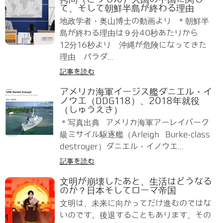
て、そして朝鮮半島が終わる理由
地政学者・奥山博士の動画より ＊朝鮮半
島が終わる理由は９分40秒あたりから
12分16秒より 沖縄が危険になってきた
理由 パラダ...
記事を読む
アメリカ海軍イージス艦ダニエル・イ
ノウエ（DDG118）、2018年就役
（しゅうえき）
＊写真出典 アメリカ海軍アーレイバーク
級ミサイル駆逐艦（Arleigh Burke-class
destroyer）ダニエル・イノウエ...
記事を読む
文明が崩壊したあと、生活はどうなる
のか？日本そしてローマ帝国
文明は、未来に向かってだけ進むのではな
いのです。後退することもあります。その