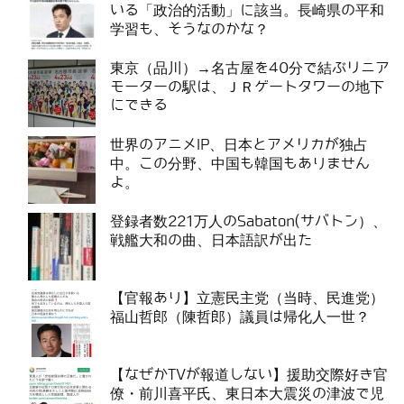
いる「政治的活動」に該当。長崎県の平和
学習も、そうなのかな？
東京（品川）→名古屋を40分で結ぶリニア
モーターの駅は、ＪＲゲートタワーの地下
にできる
世界のアニメIP、日本とアメリカが独占
中。この分野、中国も韓国もありません
よ。
登録者数221万人のSabaton(サバトン）、
戦艦大和の曲、日本語訳が出た
【官報あり】立憲民主党（当時、民進党）
福山哲郎（陳哲郎）議員は帰化人一世？
【なぜかTVが報道しない】援助交際好き官
僚・前川喜平氏、東日本大震災の津波で児