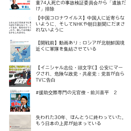
童74人死亡の事故検証委員会から「遺族だ
け」排除
【中国コロナウイルス】中国人に近寄らな
いように、そしてNHKや朝日新聞にだまさ
れないように
【開戦前】動画あり：ロシアが北朝鮮国境
近くに軍隊を集結させている
【イニシャル志位・頭文字C】公安にマー
クされ、危険な政党・共産党：党首が自ら
TVに告白
#援助交際専門の元官僚・前川喜平 2
失われた30年、ほんとうに終わっていた。
もう日本の上昇が始まっている