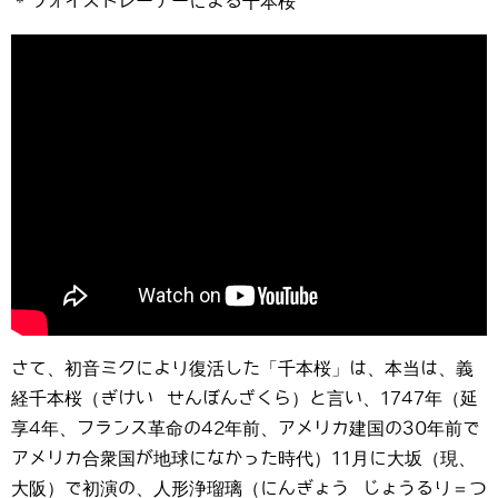
＊ヴォイストレーナーによる千本桜
さて、初音ミクにより復活した「千本桜」は、本当は、義
経千本桜（ぎけい せんぼんざくら）と言い、1747年（延
享4年、フランス革命の42年前、アメリカ建国の30年前で
アメリカ合衆国が地球になかった時代）11月に大坂（現、
大阪）で初演の、人形浄瑠璃（にんぎょう じょうるり＝つ