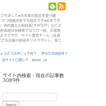
設されました●大先輩の意志を受け継
、かつ情報共有する役目です●近年でき
年）四代藩主大村純長(すみなが）公によ
日大村高校は長崎県ではただ一校、天皇陛
るようですが、サイト運営チーム（全員
ださる先輩の皆様をリスペクトし、常に
りょうどうふき）って何？
あなたは何回卒？
当サイトに関して about us
サイト内検索：現在の記事数
3089件