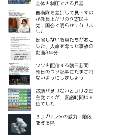
全体を制圧できる兵器
自衛隊を差別して見下すの
が教員上がりの立憲民主
党：国会で明らかになりま
した
反省しない教員たちがおこ
した、人命を奪った事故の
動画3年分
ウソを配信する朝日新聞：
朝日のウソ記事にだまされ
ないようにしましょう
審議が足りないとさけぶ民
主党ですが、審議時間は６
位でした
３Dプリンタの威力 階段
を登る熊