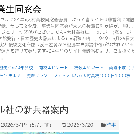
業生同窓会
かげさまで24年●大村高校同窓会会員によって当サイトは非営利で開
記録、そして文化を、卒業生同窓会が未来の後輩に引き継ぎ、届け
ジとは一切関係がございません●大村高校は、1670年（寛文10
学館発行・日本歴史大辞典による）●昭和24年（1949）5月25
事実と伝統文化を嫌う反日左翼から根拠なき誹謗中傷がなされてい
運営を続けて参ります●24年前のサイト開設当初より、ご支援く
す。
史/1670年開校
開校エピソード
校歌エピソード
両道不岐（
ら平成まで
先輩リンク
フォトアルバム大村高校1000日1000枚
ル社の新兵器案内
2026/3/19
（
5か月前
）
2026/3/20
時事