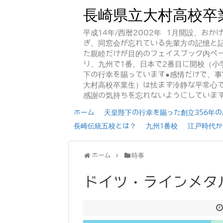
長崎県立大村高校卒
平成14年/西暦2002年 1月開設、お
ぎ、同窓会が忘れている先輩方の記憶と
た親睦だけが目的のフェイスブック内ペー
り、九州で1番、日本で2番目に開校（小
下の行幸を賜っています●感情だけで、
大村高校卒業生）は怯まず冷静な平常心で
感謝の気持ちを忘れないようにしていま
ホーム
天皇陛下の行幸を賜った創立356年の歴
長崎伝統五校とは？
九州1番校
江戸時代か
ホーム
時事
ドイツ・ラインメタ