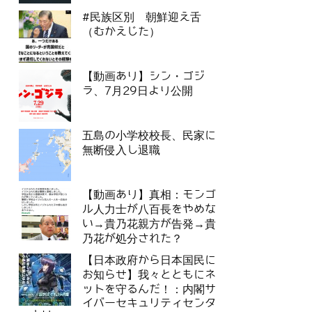
#民族区別 朝鮮迎え舌
（むかえじた）
【動画あり】シン・ゴジ
ラ、7月29日より公開
五島の小学校校長、民家に
無断侵入し退職
【動画あり】真相：モンゴ
ル人力士が八百長をやめな
い→貴乃花親方が告発→貴
乃花が処分された？
【日本政府から日本国民に
お知らせ】我々とともにネ
ットを守るんだ！：内閣サ
イバーセキュリティセンタ