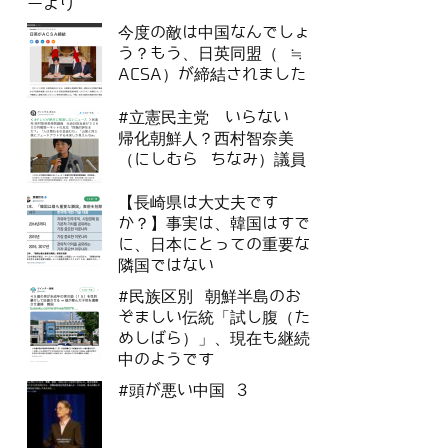
ーより
今度の敵は中国なんでしょ
う？もう、日英同盟（ ≒
ACSA）が締結されました
#立憲民主党 いらない
帰化朝鮮人？西村智奈美
（にしむら ちなみ）議員
【長崎県は大丈夫です
か？】事実は、韓国はすで
に、日本にとっての重要な
隣国ではない
#民族区別 朝鮮半島のお
ぞましい伝統「試し腹（た
めしばら）」、現在も継続
中のようです
#頭が悪い中国 3