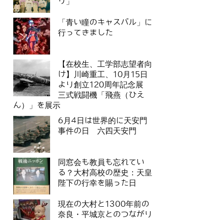
リ」
「青い瞳のキャスバル」に
行ってきました
【在校生、工学部志望者向
け】川崎重工、10月15日
より創立120周年記念展
三式戦闘機「飛燕（ひえ
ん）」を展示
6月4日は世界的に天安門
事件の日 六四天安門
同窓会も教員も忘れてい
る？大村高校の歴史：天皇
陛下の行幸を賜った日
現在の大村と1300年前の
奈良・平城京とのつながり