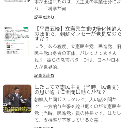
本が出遅れたのは、民主党の事業仕分によ
り、「科学が何...
記事を読む
【平昌五輪】立憲民主党は帰化朝鮮人
の政党で、朝鮮マンセーが党是なので
すか？
もう、ある程度、立憲民主党、民進党、旧
民主党出身者の正体、バレてきてますよ
ね？ 彼らの発言パターンは、日本や日本
人が世界的...
記事を読む
はたして立憲民主党（当時、民進党）
の思い通りに世間は動くかな？
朝鮮人と同じメンタルで、人の話を聞か
ず、一方的な主張を繰り返すのが立憲民主
党（当時、民進党）員の特長です。はたし
て、支持率が下落している立憲...