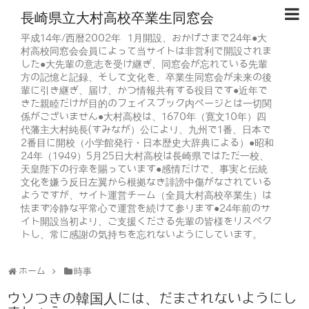
長崎県立大村高校卒業生同窓会
平成14年/西暦2002年 1月開設、おかげさまで24年●大
村高校同窓会会員によって当サイトは非営利で開設されま
した●大先輩の意志を受け継ぎ、同窓会が忘れている先輩
方の記憶と記録、そして文化を、卒業生同窓会が未来の後
輩に引き継ぎ、届け、かつ情報共有する役目です●近年で
きた親睦だけが目的のフェイスブック内ページとは一切関
係がございません●大村高校は、1670年（寛文10年）四
代藩主大村純長(すみなが）公により、九州で1番、日本で
2番目に開校（小学館発行・日本歴史大辞典による）●昭和
24年（1949）5月25日大村高校は長崎県ではただ一校、
天皇陛下の行幸を賜っています●感情だけで、事実と伝統
文化を嫌う反日左翼から根拠なき誹謗中傷がなされている
ようですが、サイト運営チーム（全員大村高校卒業生）は
怯まず冷静な平常心で運営を続けて参ります●24年前のサ
イト開設当初より、ご支援くださる先輩の皆様をリスペク
トし、常に感謝の気持ちを忘れないようにしています。
ホーム
時事
ウソつきの韓国人には、だまされないようにし