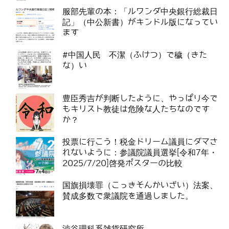
服部先輩の本：「ルワンダ中央銀行総裁日
記」（中公新書）がキンドル版になってい
ます
#中国人民 不潔（ふけつ）で穢（きた
な）い
豊臣秀吉が判断したように、やっぱり今で
もキリスト教徒は危険な人たちなのです
か？
投票に行こう！税金ドリーム議員にダマさ
れないように：参議院議員選挙[令和7年・
2025/7/20]啓発ポスターの比較
国旗損壊罪（こっきそんかいざい）法案、
賛成多数で衆議院を通過しました。
渋谷理科系雑貨研究所