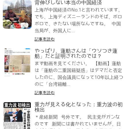
背伸びしない本当の中国経済
上海が中国経済のNo.1と言われています。
でも、上海ディズニーランドのそば、ボロ
ボロで、きたない場所なんですね。 中国
当局が、外国人に...
記事を読む
やっぱり、蓮舫さんは「ウソつき蓮
舫」だと証明されたのでは？
まず動画を見てください。 【動画】蓮舫
は「蓮舫の二重国籍疑惑」はデマだと否定
したのに、国会議員になって10年以上経つ
のに「台湾籍離...
記事を読む
重力が見える化となった：重力波の初
検出
＊産経新聞 号外です。 民主党がガンな
のです 新聞には書かれていませんが、日