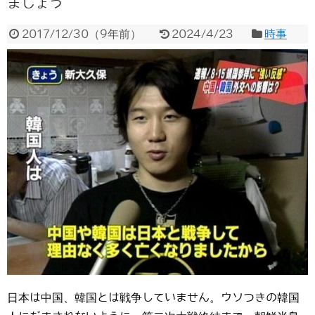
ましょう
2017/12/30
（
9年前
）
2024/4/23
時事
日本は中国、韓国とは戦争していません。ウソつきの韓国