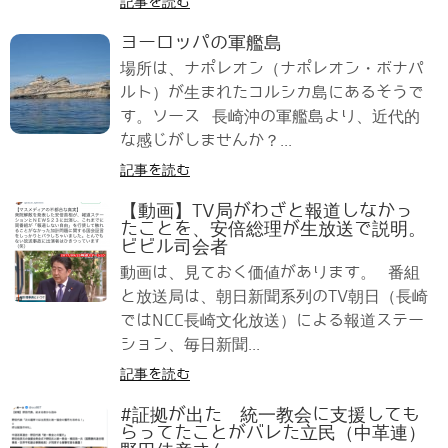
記事を読む
ヨーロッパの軍艦島
場所は、ナポレオン（ナポレオン・ボナパ
ルト）が生まれたコルシカ島にあるそうで
す。ソース 長崎沖の軍艦島より、近代的
な感じがしませんか？...
記事を読む
【動画】TV局がわざと報道しなかっ
たことを、安倍総理が生放送で説明。
ビビル司会者
動画は、見ておく価値があります。 番組
と放送局は、朝日新聞系列のTV朝日（長崎
ではNCC長崎文化放送）による報道ステー
ション、毎日新聞...
記事を読む
#証拠が出た 統一教会に支援しても
らってたことがバレた立民（中革連）