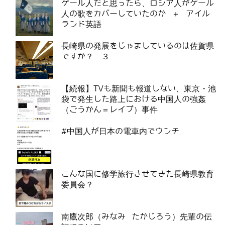
ゲール人だと思ったら、ロシア人がゲール
人の歌をカバーしていたのか ＋ アイル
ランド英語
長崎県の発展をじゃましているのは佐賀県
ですか？ ３
【続報】TVも新聞も報道しない、東京・池
袋で発生した路上における中国人の強姦
（ごうかん＝レイプ）事件
#中国人が日本の電車内でウンチ
こんな国に修学旅行させてきた長崎県教育
委員会？
南鷹次郎（みなみ たかじろう）先輩の伝