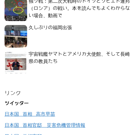
独ソ戦：第二次大戦時のドイツとソビエト連邦
（ロシア）の戦い。本を読んでもよくわからな
い場合、動画で
久しぶりの福岡出張
宇宙戦艦ヤマトとアメリカ大使館、そして長崎
県の教員たち
リンク
ツイッター
日本国 首相 高市早苗
日本国 首相官邸 災害危機管理情報