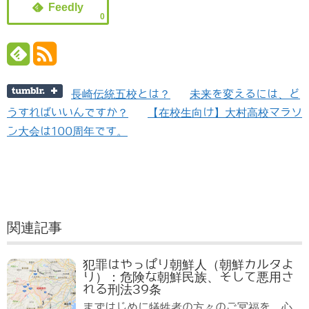
0
長崎伝統五校とは？
未来を変えるには、ど
うすればいいんですか？
【在校生向け】大村高校マラソ
ン大会は100周年です。
関連記事
犯罪はやっぱり朝鮮人（朝鮮カルタよ
り）：危険な朝鮮民族、そして悪用さ
れる刑法39条
まずはじめに犠牲者の方々のご冥福を、心