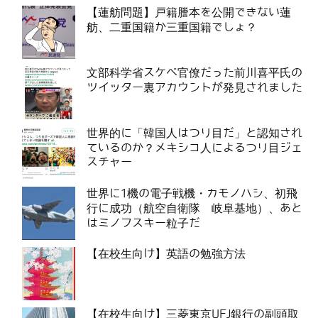
【蓮舫問題】戸籍謄本を公開できない蓮
舫、二重国籍か三重国籍でしょ？
文部科学省スケベ官僚だった前川喜平氏の
ツイッター裏アカウントが発見されました
世界的に「韓国人はつり目だ」と認知され
ているのか？メキシコ人によるつり目ジェ
スチャー
世界に1機の電子戦機・カモノハシ、初飛
行に成功（航空自衛隊 岐阜基地）、あと
はミノフスキー粒子だ
【在校生向け】英語の勉強方法
【在校生向け】三菱東京UFJ銀行の副頭取