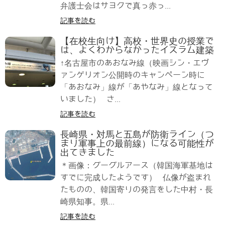
弁護士会はサヨクで真っ赤っ...
記事を読む
【在校生向け】高校・世界史の授業で
は、よくわからなかったイスラム建築
↑名古屋市のあおなみ線（映画シン・エヴ
ァンゲリオン公開時のキャンペーン時に
「あおなみ」線が「あやなみ」線となって
いました） さ...
記事を読む
長崎県・対馬と五島が防衛ライン（つ
まり軍事上の最前線）になる可能性が
出てきました
＊画像：グーグルアース（韓国海軍基地は
すでに完成したようです） 仏像が盗まれ
たものの、韓国寄りの発言をした中村・長
崎県知事。県...
記事を読む