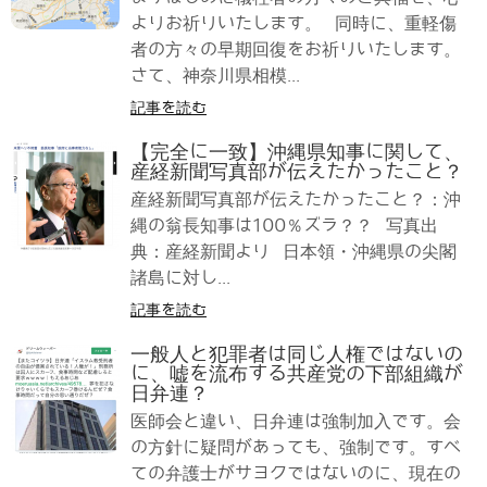
よりお祈りいたします。 同時に、重軽傷
者の方々の早期回復をお祈りいたします。
さて、神奈川県相模...
記事を読む
【完全に一致】沖縄県知事に関して、
産経新聞写真部が伝えたかったこと？
産経新聞写真部が伝えたかったこと？：沖
縄の翁長知事は100％ズラ？？ 写真出
典：産経新聞より 日本領・沖縄県の尖閣
諸島に対し...
記事を読む
一般人と犯罪者は同じ人権ではないの
に、嘘を流布する共産党の下部組織が
日弁連？
医師会と違い、日弁連は強制加入です。会
の方針に疑問があっても、強制です。すべ
ての弁護士がサヨクではないのに、現在の