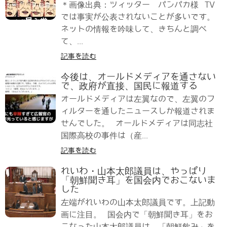
＊画像出典：ツィッター パンパカ様 TV
では事実が公表されないことが多いです。
ネットの情報を吟味して、きちんと調べ
て、...
記事を読む
今後は、オールドメディアを通さない
で、政府が直接、国民に報道する
オールドメディアは左翼なので、左翼のフ
ィルターを通したニュースしか報道されま
せんでした。 オールドメディアは同志社
国際高校の事件は（産...
記事を読む
れいわ・山本太郎議員は、やっぱり
「朝鮮聞き耳」を国会内でおこないま
した
左端がれいわの山本太郎議員です。上記動
画に注目。 国会内で「朝鮮聞き耳」をお
こなった山本太郎議員は、「朝鮮飲み」を