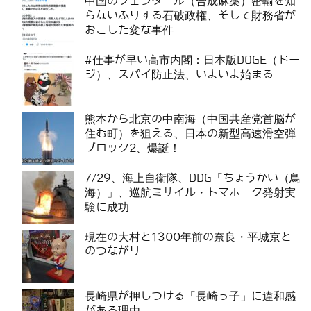
中国のフェンタニル（合成麻薬）密輸を知
らないふりする石破政権、そして財務省が
おこした変な事件
#仕事が早い高市内閣：日本版DOGE（ドー
ジ）、スパイ防止法、いよいよ始まる
熊本から北京の中南海（中国共産党首脳が
住む町）を狙える、日本の新型高速滑空弾
ブロック2、爆誕！
7/29、海上自衛隊、DDG「ちょうかい（鳥
海）」、巡航ミサイル・トマホーク発射実
験に成功
現在の大村と1300年前の奈良・平城京と
のつながり
長崎県が押しつける「長崎っ子」に違和感
がある理由