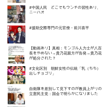
#中国人民 どこでもウンチの習性あり、
ニーハオ
#援助交際専門の元官僚・前川喜平
【動画あり】真相：モンゴル人力士が八百
長をやめない→貴乃花親方が告発→貴乃花
が処分された？
#文化区別 朝鮮女性の伝統「乳（ちち）
出しチョゴリ」
自衛隊を差別して見下すのが教員上がりの
立憲民主党：国会で明らかになりました