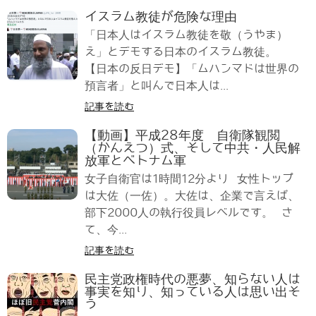
イスラム教徒が危険な理由
「日本人はイスラム教徒を敬（うやま）
え」とデモする日本のイスラム教徒。
【日本の反日デモ】「ムハンマドは世界の
預言者」と叫んで日本人は...
記事を読む
【動画】平成28年度 自衛隊観閲
（かんえつ）式、そして中共・人民解
放軍とベトナム軍
女子自衛官は1時間12分より 女性トップ
は大佐（一佐）。大佐は、企業で言えば、
部下2000人の執行役員レベルです。 さ
て、今...
記事を読む
民主党政権時代の悪夢、知らない人は
事実を知り、知っている人は思い出そ
う