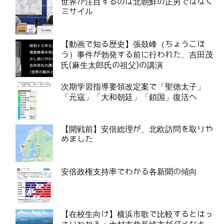
世界が注目するのは北朝鮮の正男ではなく
ミサイル
【動画で知る歴史】張鼓峰（ちょうこほ
う）事件が勃発する前に行われた、吉田茂
氏(麻生太郎氏の祖父)の講演
次期学習指導要領改定案で「聖徳太子」
「元寇」「大和朝廷」「鎖国」復活へ
【開戦前】安倍総理が、北欧訪問を取りや
めました
安倍政権支持率でわかる各新聞の傾向
【在校生向け】横浜市歌で比較するとはっ