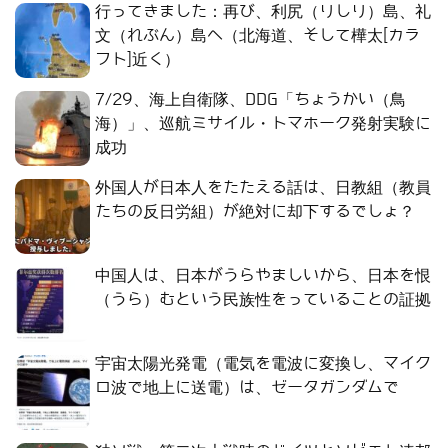
行ってきました：再び、利尻（りしり）島、礼
文（れぶん）島へ（北海道、そして樺太[カラ
フト]近く）
7/29、海上自衛隊、DDG「ちょうかい（鳥
海）」、巡航ミサイル・トマホーク発射実験に
成功
外国人が日本人をたたえる話は、日教組（教員
たちの反日労組）が絶対に却下するでしょ？
中国人は、日本がうらやましいから、日本を恨
（うら）むという民族性をっていることの証拠
宇宙太陽光発電（電気を電波に変換し、マイク
ロ波で地上に送電）は、ゼータガンダムで