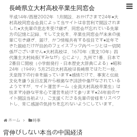
長崎県立大村高校卒業生同窓会
平成14年/西暦2002年 1月開設、おかげさまで24年●大
村高校同窓会会員によって当サイトは非営利で開設されま
した●大先輩の意志を受け継ぎ、同窓会が忘れている先輩
方の記憶と記録、そして文化を、卒業生同窓会が未来の後
輩に引き継ぎ、届け、かつ情報共有する役目です●近年で
きた親睦だけが目的のフェイスブック内ページとは一切関
係がございません●大村高校は、1670年（寛文10年）四
代藩主大村純長(すみなが）公により、九州で1番、日本で
2番目に開校（小学館発行・日本歴史大辞典による）●昭和
24年（1949）5月25日大村高校は長崎県ではただ一校、
天皇陛下の行幸を賜っています●感情だけで、事実と伝統
文化を嫌う反日左翼から根拠なき誹謗中傷がなされている
ようですが、サイト運営チーム（全員大村高校卒業生）は
怯まず冷静な平常心で運営を続けて参ります●24年前のサ
イト開設当初より、ご支援くださる先輩の皆様をリスペク
トし、常に感謝の気持ちを忘れないようにしています。
ホーム
時事
背伸びしない本当の中国経済