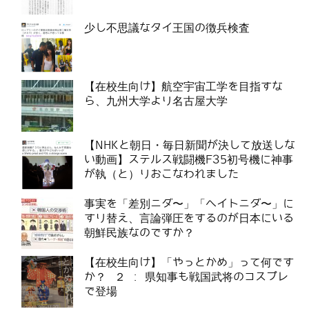
少し不思議なタイ王国の徴兵検査
【在校生向け】航空宇宙工学を目指すな
ら、九州大学より名古屋大学
【NHKと朝日・毎日新聞が決して放送しな
い動画】ステルス戦闘機F35初号機に神事
が執（と）りおこなわれました
事実を「差別ニダ〜」「ヘイトニダ〜」に
すり替え、言論弾圧をするのが日本にいる
朝鮮民族なのですか？
【在校生向け】「やっとかめ」って何です
か？ ２ : 県知事も戦国武将のコスプレ
で登場