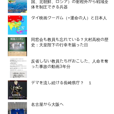
国、北朝鮮、ロシア）の射程外から戦域全
体を制圧できる兵器
タイ映画クーガム（=運命の人）と日本人
同窓会も教員も忘れている？大村高校の歴
史：天皇陛下の行幸を賜った日
反省しない教員たちがおこした、人命を奪
った事故の動画3年分
デマを流し続ける長崎県庁？ １
名古屋から大阪へ