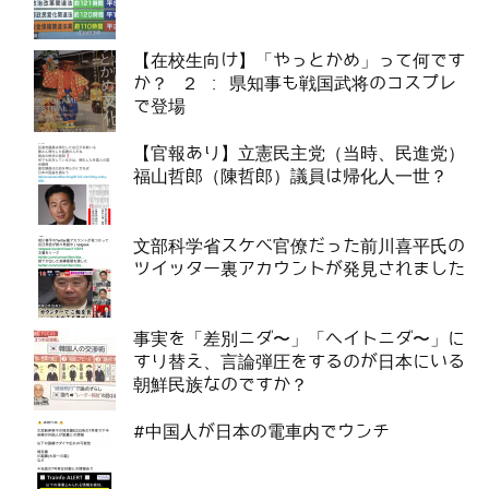
【在校生向け】「やっとかめ」って何です
か？ ２ : 県知事も戦国武将のコスプレ
で登場
【官報あり】立憲民主党（当時、民進党）
福山哲郎（陳哲郎）議員は帰化人一世？
文部科学省スケベ官僚だった前川喜平氏の
ツイッター裏アカウントが発見されました
事実を「差別ニダ〜」「ヘイトニダ〜」に
すり替え、言論弾圧をするのが日本にいる
朝鮮民族なのですか？
#中国人が日本の電車内でウンチ