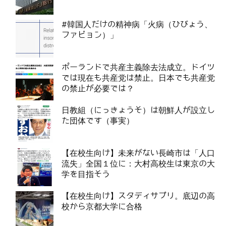
#韓国人だけの精神病「火病（ひびょう、
ファビョン）」
ポーランドで共産主義除去法成立。ドイツ
では現在も共産党は禁止。日本でも共産党
の禁止が必要では？
日教組（にっきょうそ）は朝鮮人が設立し
た団体です（事実）
【在校生向け】未来がない長崎市は「人口
流失」全国１位に：大村高校生は東京の大
学を目指そう
【在校生向け】スタディサプリ。底辺の高
校から京都大学に合格