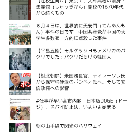
【在校生向け】東京で、大村高校の前身・
集義館（しゅうぎかん）開校の1670年代
から続くもの
６月４日は、世界的に天安門（てんあんも
ん）事件の日です：中国共産党が中国の大
学生多数を一方的に虐殺した事件
【平昌五輪】モルゲッソヨもアメリカのパ
クリでした：パクリだらけの韓国人
【対北朝鮮】米国務長官、ティラーソン氏
から保守強硬派のポンぺオ氏へ。そして安
倍政権への影響
#仕事が早い高市内閣：日本版DOGE（ドー
ジ）、スパイ防止法、いよいよ始まる
朝の山手線で閃光のハサウェイ