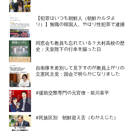
【犯罪はいつも朝鮮人（朝鮮カルタよ
り）】無職の韓国人、やはり性犯罪で逮捕
同窓会も教員も忘れている？大村高校の歴
史：天皇陛下の行幸を賜った日
自衛隊を差別して見下すのが教員上がりの
立憲民主党：国会で明らかになりました
#援助交際専門の元官僚・前川喜平
#民族区別 朝鮮迎え舌（むかえじた）