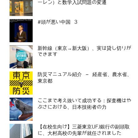
ーレン）と数学入試問題の変遷
#頭が悪い中国 3
新幹線（東京→新大阪）、実は貸し切りが
できます
防災マニュアル紹介 – 経産省、農水省、
東京都
ここまで考え抜いて成功する：探査機はや
ぶさにおける、日本技術者の力
【在校生向け】三菱東京UFJ銀行の副頭取
に、大村高校の先輩が就任されました