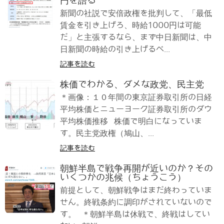
円を語る
新聞の社説で安倍政権を批判して、「最低
賃金を引き上げろ、時給1000円は可能
だ」と主張するなら、まず中日新聞は、中
日新聞の時給の引き上げるべ...
記事を読む
株価でわかる、ダメな政党、民主党
＊画像：１０年間の東京証券取引所の日経
平均株価とニューヨーク証券取引所のダウ
平均株価推移 株価で明白になっていま
す。民主党政権（鳩山、...
記事を読む
朝鮮半島で戦争再開が近いのか？その
いくつかの兆候（ちょうこう）
前提として、朝鮮戦争はまだ終わっていま
せん。終戦条約に調印がされていないので
す。 ＊朝鮮半島は休戦で、終戦はしてい