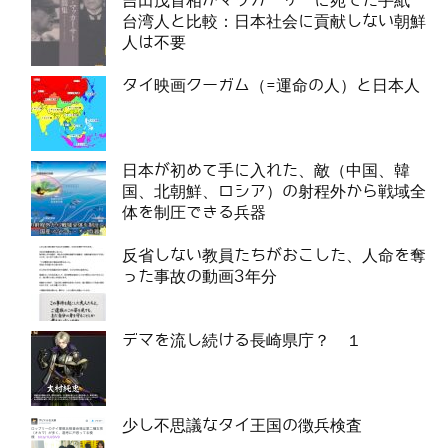
吉田茂首相がマッカーサーに宛てた手紙
台湾人と比較：日本社会に貢献しない朝鮮
人は不要
タイ映画クーガム（=運命の人）と日本人
日本が初めて手に入れた、敵（中国、韓
国、北朝鮮、ロシア）の射程外から戦域全
体を制圧できる兵器
反省しない教員たちがおこした、人命を奪
った事故の動画3年分
デマを流し続ける長崎県庁？ １
少し不思議なタイ王国の徴兵検査