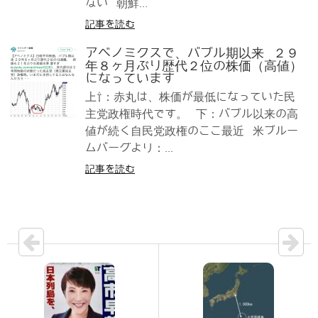
ない 朝鮮...
記事を読む
アベノミクスで、バブル期以来 ２９
年８ヶ月ぶり歴代２位の株価（高値）
になっています
上⇧：赤丸は、株価が最低になっていた民
主党政権時代です。 下：バブル以来の高
値が続く自民党政権のここ最近 米ブルー
ムバーグより：...
記事を読む