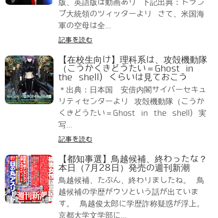
版、英語版は動画あり 下記出典：トラン
プ大統領のツィッターより さて、米国海
軍の空母は全...
記事を読む
【在校生向け】理科系は、攻殻機動隊
（こうかくきどうたい＝Ghost in
the shell) くらいは見ておこう
＊出典：日本国 安倍内閣サイバーセキュ
リティセンターより 攻殻機動隊（こうか
くきどうたい＝Ghost in the shell) 実
写...
記事を読む
【都知事選】鳥越候補、終わったな？
本日（7月28日）発売の週刊新潮
鳥越候補、たぶん、終わりましたね。 鳥
越候補の学歴がウソという話が出ていま
す。 鳥越俊太郎に学歴詐称疑惑が浮上。
京都大学文学部に...