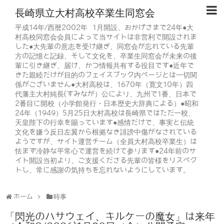
長崎県立大村高校卒業生同窓会
平成14年/西暦2002年 1月開設、おかげさまで24年●大
村高校同窓会会員によって当サイトは非営利で開設されま
した●大先輩の意志を受け継ぎ、同窓会が忘れている先輩
方の記憶と記録、そして文化を、卒業生同窓会が未来の後
輩に引き継ぎ、届け、かつ情報共有する役目です●近年で
きた親睦だけが目的のフェイスブック内ページとは一切関
係がございません●大村高校は、1670年（寛文10年）四
代藩主大村純長(すみなが）公により、九州で1番、日本で
2番目に開校（小学館発行・日本歴史大辞典による）●昭和
24年（1949）5月25日大村高校は長崎県ではただ一校、
天皇陛下の行幸を賜っています●感情だけで、事実と伝統
文化を嫌う反日左翼から根拠なき誹謗中傷がなされている
ようですが、サイト運営チーム（全員大村高校卒業生）は
怯まず冷静な平常心で運営を続けて参ります●24年前のサ
イト開設当初より、ご支援くださる先輩の皆様をリスペク
トし、常に感謝の気持ちを忘れないようにしています。
ホーム
時事
「閃光のハサウェイ、キルケーの魔女」は来年