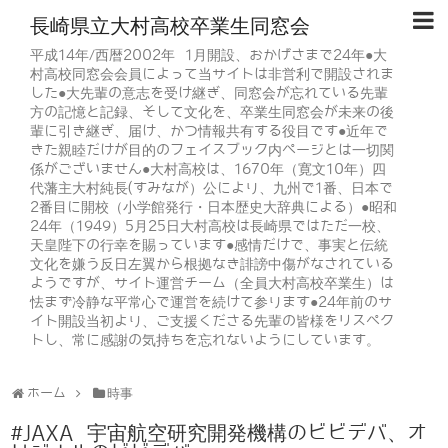
長崎県立大村高校卒業生同窓会
平成14年/西暦2002年 1月開設、おかげさまで24年●大
村高校同窓会会員によって当サイトは非営利で開設されま
した●大先輩の意志を受け継ぎ、同窓会が忘れている先輩
方の記憶と記録、そして文化を、卒業生同窓会が未来の後
輩に引き継ぎ、届け、かつ情報共有する役目です●近年で
きた親睦だけが目的のフェイスブック内ページとは一切関
係がございません●大村高校は、1670年（寛文10年）四
代藩主大村純長(すみなが）公により、九州で1番、日本で
2番目に開校（小学館発行・日本歴史大辞典による）●昭和
24年（1949）5月25日大村高校は長崎県ではただ一校、
天皇陛下の行幸を賜っています●感情だけで、事実と伝統
文化を嫌う反日左翼から根拠なき誹謗中傷がなされている
ようですが、サイト運営チーム（全員大村高校卒業生）は
怯まず冷静な平常心で運営を続けて参ります●24年前のサ
イト開設当初より、ご支援くださる先輩の皆様をリスペク
トし、常に感謝の気持ちを忘れないようにしています。
ホーム
時事
#JAXA 宇宙航空研究開発機構のビビデバ、オ