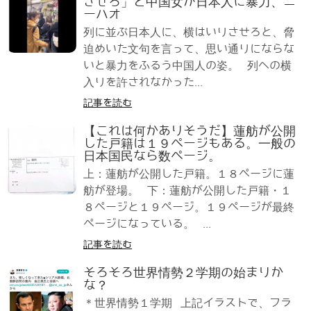
させろ」と中国女が日本人に暴力、ニ
ーハオ
列に並ぶ日本人に、横はいりさせろと、脅
迫めいた文句を言って、思い通りにならな
いと暴力をふるう中国人の姿。 列への横
入りを許されなかった...
記事を読む
【これは何かありそうだ】蓮舫が公開
した戸籍は１９ページもある。一般の
日本国民なら数ページ。
上：蓮舫が公開した戸籍。１８ページに蓮
舫が登場。 下：蓮舫が公開した戸籍・１
８ページと１９ページ。１９ページが最終
ページになっている。 ...
記事を読む
そろそろ世界情勢２学期の始まりか
な？
＊世界情勢１学期 上記イラストで、フラ