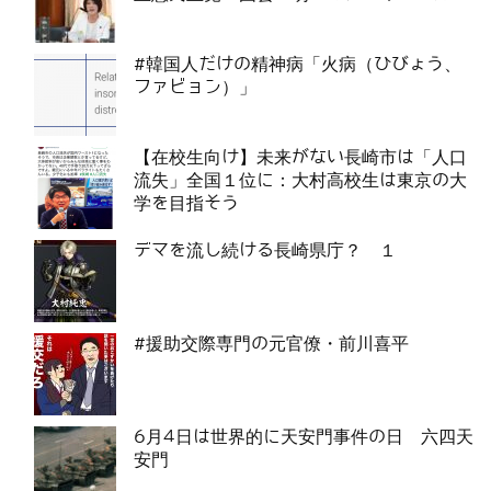
#韓国人だけの精神病「火病（ひびょう、
ファビョン）」
【在校生向け】未来がない長崎市は「人口
流失」全国１位に：大村高校生は東京の大
学を目指そう
デマを流し続ける長崎県庁？ １
#援助交際専門の元官僚・前川喜平
6月4日は世界的に天安門事件の日 六四天
安門