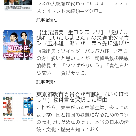
ンスの大統領が代わっています。 フラン
ス：オラント大統領➡マクロ...
記事を読む
【辻元清美 生コンまつり】「逃げも
隠れもいたしません」の民進党タマキ
ン（玉木雄一郎）が、まっ先に逃げた
画像出典：ツィッターパンパカ様 ご存じ
の方も多いと思いますが、朝鮮民族の民族
的特長は、「ウソばかりいう」「責任をと
らない」「負けそうに...
記事を読む
東京都教育委員会が育鵬社（いくほう
しゃ）教科書を採択した理由
これから、未来がある中学生は、今までの
ような中国と韓国の奴隷になるためのウソ
の歴史ではだめなのです。本当の日本の伝
統・文化・歴史を知っておく...