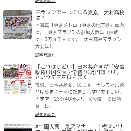
記事を読む
マラソンで一つになる東京。大村高校
は？
＊写真は東京メトロ（東京の地下鉄）車内
で。 東京マラソンの参加人数は（抽選
で）3万８千人です。 大村高校マラソン
大会は1...
記事を読む
【これはひどい】日本共産党が「安倍
政権は国立大学学費40万円値上げ」
というデマをばらまく
皆様、日本共産党、民主党、そして社民党
がばらまくデマにだまされないで下さい。
＊まず、23分48秒より 公明党・石田議
員：日...
記事を読む
#中国人民 最悪マナー 「横はいり