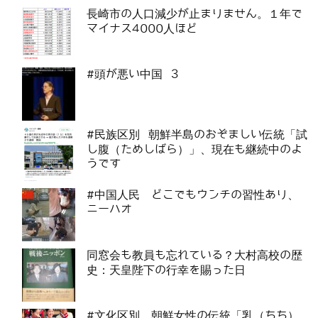
長崎市の人口減少が止まりません。１年で
マイナス4000人ほど
#頭が悪い中国 3
#民族区別 朝鮮半島のおぞましい伝統「試
し腹（ためしばら）」、現在も継続中のよ
うです
#中国人民 どこでもウンチの習性あり、
ニーハオ
同窓会も教員も忘れている？大村高校の歴
史：天皇陛下の行幸を賜った日
#文化区別 朝鮮女性の伝統「乳（ちち）