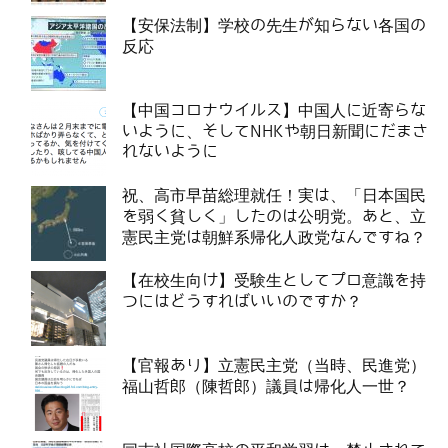
【安保法制】学校の先生が知らない各国の
反応
【中国コロナウイルス】中国人に近寄らな
いように、そしてNHKや朝日新聞にだまさ
れないように
祝、高市早苗総理就任！実は、「日本国民
を弱く貧しく」したのは公明党。あと、立
憲民主党は朝鮮系帰化人政党なんですね？
【在校生向け】受験生としてプロ意識を持
つにはどうすればいいのですか？
【官報あり】立憲民主党（当時、民進党）
福山哲郎（陳哲郎）議員は帰化人一世？