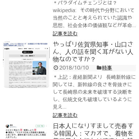
＊パラダイムチェンジとは？
wikipedia: その時代や分野において
当然のことと考えられていた認識や
思想、社会全体の価値観などが革命...
記事を読む
やっぱり佐賀県知事・山口さ
ん、人の話を聞く耳がない人
物なのですか？
2018/10/10
時事
＊上記：産経新聞より 長崎新幹線に
関しては、新幹線の良さを骨抜きに
して長崎県の未来を破壊する決断を
し、伝統文化も破壊しているように
見え...
記事を読む
日本人になりすまして売春す
る韓国人：マカオで、着物を