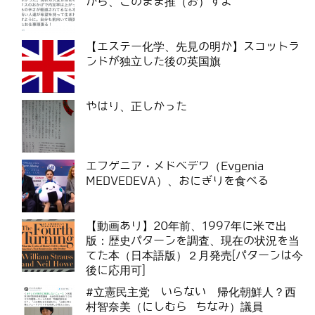
から、このまま推（お）すよ
【エステー化学、先見の明か】スコットラ
ンドが独立した後の英国旗
やはり、正しかった
エフゲニア・メドベデワ（Evgenia
MEDVEDEVA）、おにぎりを食べる
【動画あり】20年前、1997年に米で出
版：歴史パターンを調査、現在の状況を当
てた本（日本語版）２月発売[パターンは今
後に応用可]
#立憲民主党 いらない 帰化朝鮮人？西
村智奈美（にしむら ちなみ）議員