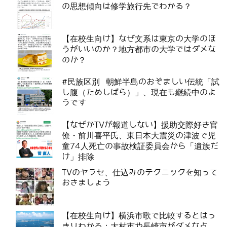
の思想傾向は修学旅行先でわかる？
【在校生向け】なぜ文系は東京の大学のほ
うがいいのか？地方都市の大学ではダメな
のか？
#民族区別 朝鮮半島のおぞましい伝統「試
し腹（ためしばら）」、現在も継続中のよ
うです
【なぜかTVが報道しない】援助交際好き官
僚・前川喜平氏、東日本大震災の津波で児
童74人死亡の事故検証委員会から「遺族だ
け」排除
TVのヤラセ、仕込みのテクニックを知って
おきましょう
【在校生向け】横浜市歌で比較するとはっ
きりわかる：大村市や長崎市がダメな点