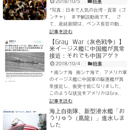
2018/10/5
時事
*写真：日本で人気の台湾・貢茶（ゴ
ンチャ） まず解説動画です。 さ
て、産経新聞は、ペンス長官の動...
記事を読む
【Gray War（灰色戦争）】
米イージス艦に中国艦が異常
接近：それでも中国アゲ？
2018/10/4
時事
＊南シナ海 南シナ海で、アメリカ軍
のイージス艦に中国軍の駆逐艦が異
常接近し、衝突寸前になりました。
このような状況をアメリカはGra...
記事を読む
海上自衛隊、新型潜水艦「お
うりゅう（凰龍）」進水しま
した