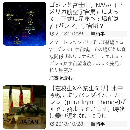
ゴジラと富士山、NASA（ア
メリカ航空宇宙局）によっ
て、正式に星座へ：場所は
γ（ガンマ）宇宙域？
2018/10/29
時事
スタートレックでしばしば登場する
γ（ガンマ）宇宙域。その場所とは直
接関係はありませんが、フェルミ・
ガンマ線宇宙望遠鏡によって発見さ
れた星座が...
記事を読む
【在校生&卒業生向け】米中
冷戦によりパラダイム・チェ
ンジ（paradigm change)が
すでに始まっています。時代
に乗り遅れないように
2018/10/28
時事