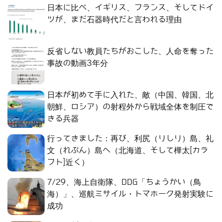
日本に比べ、イギリス、フランス、そしてドイ
ツが、まだ石器時代だと言われる理由
反省しない教員たちがおこした、人命を奪った
事故の動画3年分
日本が初めて手に入れた、敵（中国、韓国、北
朝鮮、ロシア）の射程外から戦域全体を制圧で
きる兵器
行ってきました：再び、利尻（りしり）島、礼
文（れぶん）島へ（北海道、そして樺太[カラ
フト]近く）
7/29、海上自衛隊、DDG「ちょうかい（鳥
海）」、巡航ミサイル・トマホーク発射実験に
成功