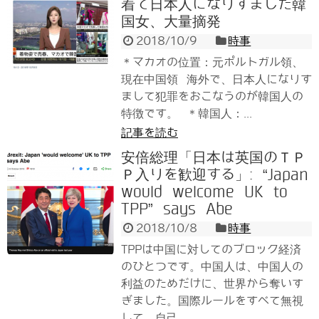
着て日本人になりすました韓
国女、大量摘発
2018/10/9
時事
＊マカオの位置：元ポルトガル領、
現在中国領 海外で、日本人になりす
まして犯罪をおこなうのが韓国人の
特徴です。 ＊韓国人：...
記事を読む
安倍総理「日本は英国のＴＰ
Ｐ入りを歓迎する」: “Japan
would welcome UK to
TPP” says Abe
2018/10/8
時事
TPPは中国に対してのブロック経済
のひとつです。中国人は、中国人の
利益のためだけに、世界から奪いす
ぎました。国際ルールをすべて無視
して、自己...