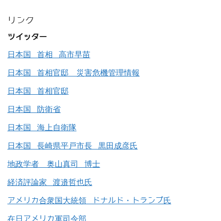
リンク
ツイッター
日本国 首相 高市早苗
日本国 首相官邸 災害危機管理情報
日本国 首相官邸
日本国 防衛省
日本国 海上自衛隊
日本国 長崎県平戸市長 黒田成彦氏
地政学者 奥山真司 博士
経済評論家 渡邉哲也氏
アメリカ合衆国大統領 ドナルド・トランプ氏
在日アメリカ軍司令部