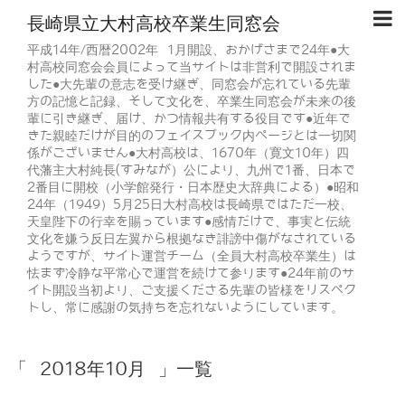
長崎県立大村高校卒業生同窓会
平成14年/西暦2002年 1月開設、おかげさまで24年●大
村高校同窓会会員によって当サイトは非営利で開設されま
した●大先輩の意志を受け継ぎ、同窓会が忘れている先輩
方の記憶と記録、そして文化を、卒業生同窓会が未来の後
輩に引き継ぎ、届け、かつ情報共有する役目です●近年で
きた親睦だけが目的のフェイスブック内ページとは一切関
係がございません●大村高校は、1670年（寛文10年）四
代藩主大村純長(すみなが）公により、九州で1番、日本で
2番目に開校（小学館発行・日本歴史大辞典による）●昭和
24年（1949）5月25日大村高校は長崎県ではただ一校、
天皇陛下の行幸を賜っています●感情だけで、事実と伝統
文化を嫌う反日左翼から根拠なき誹謗中傷がなされている
ようですが、サイト運営チーム（全員大村高校卒業生）は
怯まず冷静な平常心で運営を続けて参ります●24年前のサ
イト開設当初より、ご支援くださる先輩の皆様をリスペク
トし、常に感謝の気持ちを忘れないようにしています。
「 2018年10月 」一覧