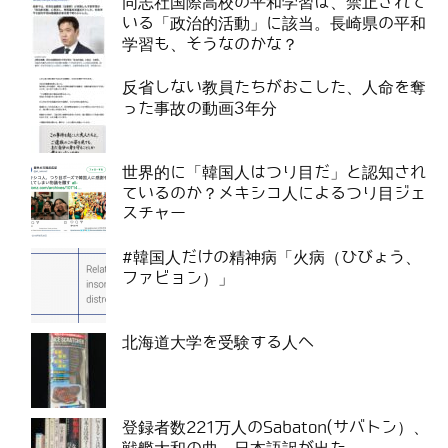
同志社国際高校の平和学習は、禁止されて
いる「政治的活動」に該当。長崎県の平和
学習も、そうなのかな？
反省しない教員たちがおこした、人命を奪
った事故の動画3年分
世界的に「韓国人はつり目だ」と認知され
ているのか？メキシコ人によるつり目ジェ
スチャー
#韓国人だけの精神病「火病（ひびょう、
ファビョン）」
北海道大学を受験する人へ
登録者数221万人のSabaton(サバトン）、