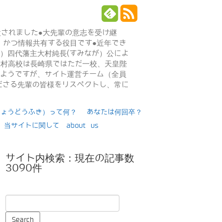
設されました●大先輩の意志を受け継
、かつ情報共有する役目です●近年でき
年）四代藩主大村純長(すみなが）公によ
日大村高校は長崎県ではただ一校、天皇陛
るようですが、サイト運営チーム（全員
ださる先輩の皆様をリスペクトし、常に
りょうどうふき）って何？
あなたは何回卒？
当サイトに関して about us
サイト内検索：現在の記事数
3090件