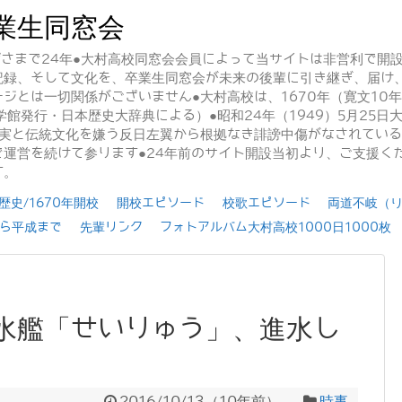
業生同窓会
かげさまで24年●大村高校同窓会会員によって当サイトは非営利で開
記録、そして文化を、卒業生同窓会が未来の後輩に引き継ぎ、届け
ジとは一切関係がございません●大村高校は、1670年（寛文10
学館発行・日本歴史大辞典による）●昭和24年（1949）5月25
事実と伝統文化を嫌う反日左翼から根拠なき誹謗中傷がなされてい
運営を続けて参ります●24年前のサイト開設当初より、ご支援く
す。
史/1670年開校
開校エピソード
校歌エピソード
両道不岐（
ら平成まで
先輩リンク
フォトアルバム大村高校1000日1000枚
水艦「せいりゅう」、進水し
2016/10/13
（
10年前
）
時事