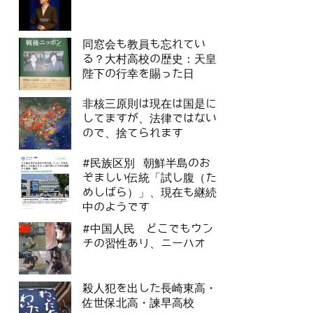
同窓会も教員も忘れてい
る？大村高校の歴史：天皇
陛下の行幸を賜った日
非核三原則は現在は国是に
してますが、法律ではない
ので、捨てられます
#民族区別 朝鮮半島のお
ぞましい伝統「試し腹（た
めしばら）」、現在も継続
中のようです
#中国人民 どこでもウン
チの習性あり、ニーハオ
殺人犯を出した長崎東高・
佐世保北高・諫早高校