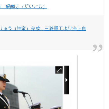
産 醍醐寺（だいごじ）
りゅう（神竜）完成。三菱重工より海上自