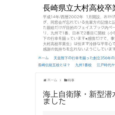
長崎県立大村高校卒
平成14年/西暦2002年 1月開設、お
ぎ、同窓会が忘れている先輩方の記憶と
た親睦だけが目的のフェイスブック内ペー
り、九州で1番、日本で2番目に開校（小
下の行幸を賜っています●感情だけで、
大村高校卒業生）は怯まず冷静な平常心で
感謝の気持ちを忘れないようにしていま
ホーム
天皇陛下の行幸を賜った創立356年の歴
長崎伝統五校とは？
九州1番校
江戸時代か
ホーム
時事
海上自衛隊・新型潜
ました