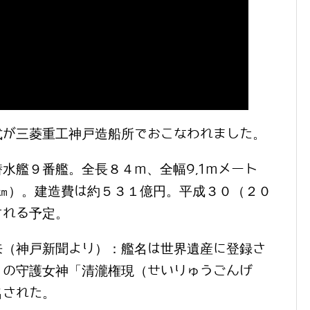
式が三菱重工神戸造船所でおこなわれました。
水艦９番艦。全長８４m、全幅9,1mメート
㎞）。建造費は約５３１億円。平成３０（２０
される予定。
来（神戸新聞より）：艦名は世界遺産に登録さ
）の守護女神「清瀧権現（せいりゅうごんげ
名された。