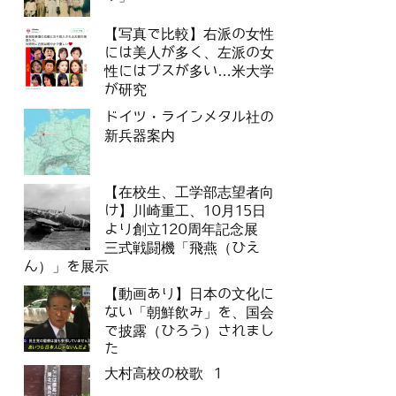
【写真で比較】右派の女性
には美人が多く、左派の女
性にはブスが多い…米大学
が研究
ドイツ・ラインメタル社の
新兵器案内
【在校生、工学部志望者向
け】川崎重工、10月15日
より創立120周年記念展
三式戦闘機「飛燕（ひえ
ん）」を展示
【動画あり】日本の文化に
ない「朝鮮飲み」を、国会
で披露（ひろう）されまし
た
大村高校の校歌 1