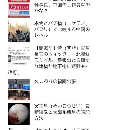
幹事長、中国の工作員なの
かな？
本物とパチ物（ニセモノ、
パクリ）で比較する中国の
レベル
【開戦前】菅（すが）官房
長官のツィッター「北朝鮮
ミサイル、警報出たら頑丈
な建物や地下街に避難を-
政府」
久しぶりの福岡出張
冥王星（めいおうせい）最
新映像と太陽系惑星の暗記
方法