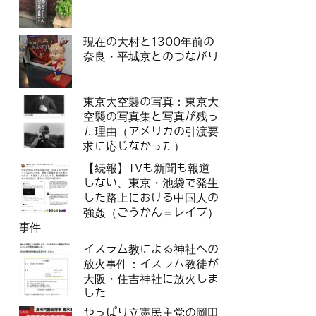
現在の大村と1300年前の
奈良・平城京とのつながり
東京大空襲の写真：東京大
空襲の写真集と写真が残っ
た理由（アメリカの引渡要
求に応じなかった）
【続報】TVも新聞も報道
しない、東京・池袋で発生
した路上における中国人の
強姦（ごうかん＝レイプ）
事件
イスラム教による神社への
放火事件：イスラム教徒が
大阪・住吉神社に放火しま
した
やっぱり立憲民主党の岡田