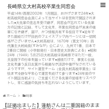
長崎県立大村高校卒業生同窓会
平成14年/西暦2002年 1月開設、おかげさまで24年●大
村高校同窓会会員によって当サイトは非営利で開設されま
した●大先輩の意志を受け継ぎ、同窓会が忘れている先輩
方の記憶と記録、そして文化を、卒業生同窓会が未来の後
輩に引き継ぎ、届け、かつ情報共有する役目です●近年で
きた親睦だけが目的のフェイスブック内ページとは一切関
係がございません●大村高校は、1670年（寛文10年）四
代藩主大村純長(すみなが）公により、九州で1番、日本で
2番目に開校（小学館発行・日本歴史大辞典による）●昭和
24年（1949）5月25日大村高校は長崎県ではただ一校、
天皇陛下の行幸を賜っています●感情だけで、事実と伝統
文化を嫌う反日左翼から根拠なき誹謗中傷がなされている
ようですが、サイト運営チーム（全員大村高校卒業生）は
怯まず冷静な平常心で運営を続けて参ります●24年前のサ
イト開設当初より、ご支援くださる先輩の皆様をリスペク
トし、常に感謝の気持ちを忘れないようにしています。
ホーム
時事
【証拠出ました】蓮舫さんは二重国籍のまま