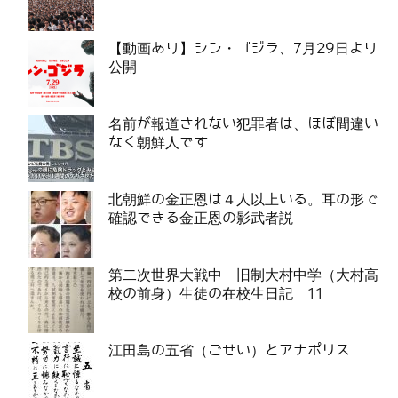
【動画あり】シン・ゴジラ、7月29日より
公開
名前が報道されない犯罪者は、ほぼ間違い
なく朝鮮人です
北朝鮮の金正恩は４人以上いる。耳の形で
確認できる金正恩の影武者説
第二次世界大戦中 旧制大村中学（大村高
校の前身）生徒の在校生日記 11
江田島の五省（ごせい）とアナポリス