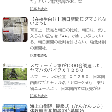
だ」という進路指導がおこな...
記事を読む
【在校生向け】朝日新聞にダマされな
いように
写真上：読売と朝日の比較。朝日は、気に
入らない広告を「●●」で塗りつぶしてい
る。朝日新聞の批判を許さない、独裁体制
の新聞社。 ...
記事を読む
スウェーデン軍が1000台調達した、
ヤマハのバイクＸＴ２５０
スウェーデンの位置 ＸＴ２５０、日本国
内向けだとモデル名「セロー250」 乗り
物ニュースより 日本国内では販売が終...
記事を読む
海上自衛隊 観艦式（かんかんしき）
体験航海参加者の応募開始