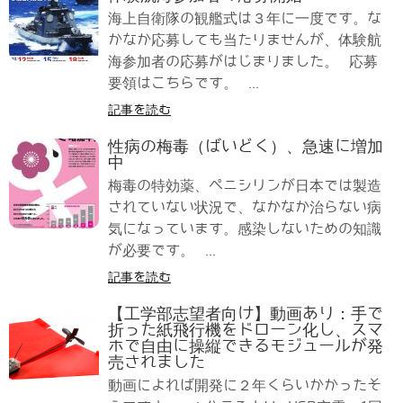
海上自衛隊の観艦式は３年に一度です。な
かなか応募しても当たりませんが、体験航
海参加者の応募がはじまりました。 応募
要領はこちらです。 ...
記事を読む
性病の梅毒（ばいどく）、急速に増加
中
梅毒の特効薬、ペニシリンが日本では製造
されていない状況で、なかなか治らない病
気になっています。感染しないための知識
が必要です。 ...
記事を読む
【工学部志望者向け】動画あり：手で
折った紙飛行機をドローン化し、スマ
ホで自由に操縦できるモジュールが発
売されました
動画によれば開発に２年くらいかかったそ