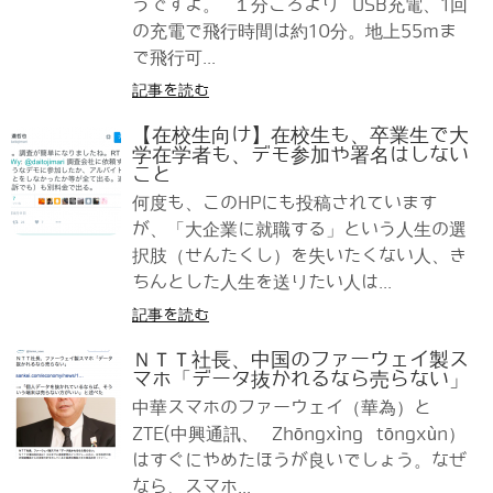
うですよ。 １分ころより USB充電、1回
の充電で飛行時間は約10分。地上55mま
で飛行可...
記事を読む
【在校生向け】在校生も、卒業生で大
学在学者も、デモ参加や署名はしない
こと
何度も、このHPにも投稿されています
が、「大企業に就職する」という人生の選
択肢（せんたくし）を失いたくない人、き
ちんとした人生を送りたい人は...
記事を読む
ＮＴＴ社長、中国のファーウェイ製ス
マホ「データ抜かれるなら売らない」
中華スマホのファーウェイ（華為）と
ZTE(中興通訊、 Zhōngxìng tōngxùn）
はすぐにやめたほうが良いでしょう。なぜ
なら、スマホ...