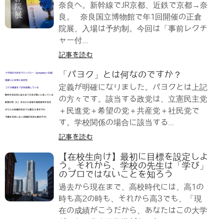
奈良へ。新幹線でJR京都、近鉄で京都→奈
良。 奈良国立博物館で年1回開催の正倉
院展、入場は予約制。今回は「事前レクチ
ャー付...
記事を読む
「パヨク」とは何なのですか？
定義が明確になりました。パヨクとは上記
の方々です。該当する政党は、立憲民主党
＋民進党＋希望の党＋共産党＋社民党で
す。学校関係の場合に該当する...
記事を読む
【在校生向け】最初に目標を設定しよ
う。それから、学校の先生は「学び」
のプロではないことを知ろう
過去から現在まで、高校時代には、高1の
時も高2の時も、それから高3でも、「現
在の成績がこうだから、あなたはこの大学