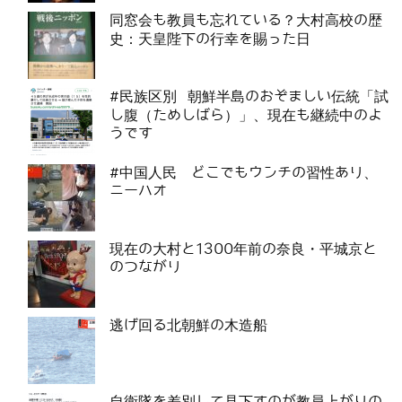
同窓会も教員も忘れている？大村高校の歴
史：天皇陛下の行幸を賜った日
#民族区別 朝鮮半島のおぞましい伝統「試
し腹（ためしばら）」、現在も継続中のよ
うです
#中国人民 どこでもウンチの習性あり、
ニーハオ
現在の大村と1300年前の奈良・平城京と
のつながり
逃げ回る北朝鮮の木造船
自衛隊を差別して見下すのが教員上がりの