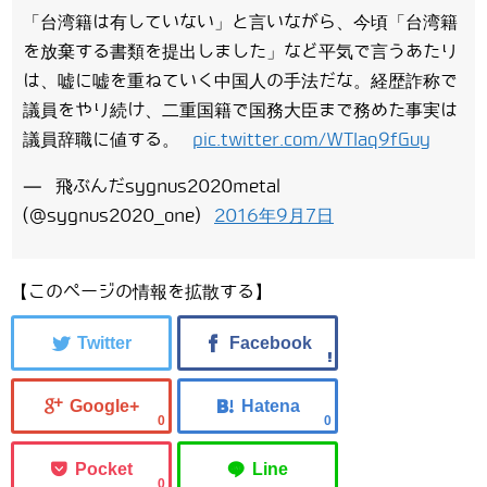
「台湾籍は有していない」と言いながら、今頃「台湾籍
を放棄する書類を提出しました」など平気で言うあたり
は、嘘に嘘を重ねていく中国人の手法だな。経歴詐称で
議員をやり続け、二重国籍で国務大臣まで務めた事実は
議員辞職に値する。
pic.twitter.com/WTIaq9fGuy
— 飛ぶんだsygnus2020metal
(@sygnus2020_one)
2016年9月7日
【このページの情報を拡散する】
0
0
0