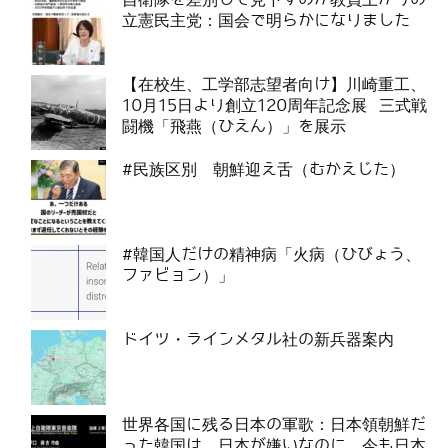
立憲民主党：国会で明らかになりました
【在校生、工学部志望者向け】川崎重工、
10月15日より創立120周年記念展 三式戦
闘機「飛燕（ひえん）」を展示
#民族区別 朝鮮迎え舌（むかえじた）
#韓国人だけの精神病「火病（ひびょう、
ファビョン）」
ドイツ・ラインメタル社の新兵器案内
世界各国に残る日本の軍歌：日本領朝鮮だ
った韓国は、日本が嫌いなのに、今も日本