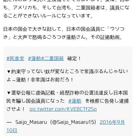
も、アメリカも、そして台湾も、二重国籍者は、議員にな
ることができないルールになっています。
日本の国会で大きな顔して、日本の国会議員に「ウソつ
き」と大声で怒鳴るごろつき蓮舫さん。その証拠動画。
#民進党
#蓮舫
#二重国籍
確定！
▼約束守ってない奴が変なところで常識ぶるんじゃない
よ→蓮舫！非常識はお前だろ！
▼選挙公報に虚偽記載・経歴詐称の公選法違反し日本国
民を騙し国会議員になった
#蓮舫
を検察に告発し逮捕
させよ！
pic.twitter.com/KVEBCTf2Sq
— Saijo_Masaru (@Saijo_Masaru15)
2016年9月
10日