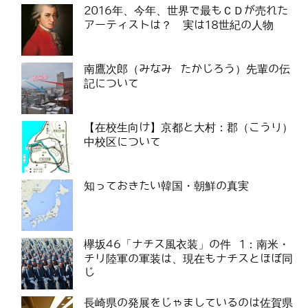
2016年、今年、世界で最もＣＤが売れた
アーティストは？ 実は18世紀の人物
南鷹次郎（みなみ たかじろう）先輩の伝
記について
【在校生向け】京都と大村：郡（こうり）
中校区について
知っておきたい韓国・朝鮮の真実
欅坂46「ナチス風衣装」の件 1：南米・
チリ陸軍の軍装は、現在もナチスとほぼ同
じ
長崎県の発展をじゃましているのは佐賀県