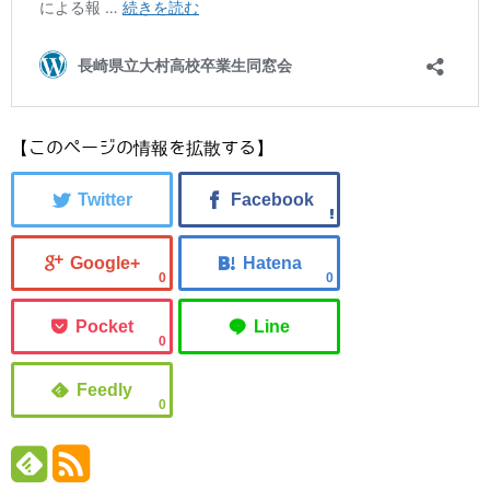
【このページの情報を拡散する】
0
0
0
0