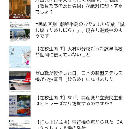
（教員たちの反日労組）が絶対に却下する
でしょ？
#民族区別 朝鮮半島のおぞましい伝統「試
し腹（ためしばら）」、現在も継続中のよ
うです
【在校生向け】大村の分校だった諫早高校
が世間に伝えていないこと
ゼロ戦が復活した日、日本の新型ステルス
機がお披露目（ひろめ）になりました
【在校生向け】なぜ、共産党と立憲民主党
はヒトラーばかり攻撃するのですか？
【打ち上げ成功】飛行機の窓から見たH2A
ロケット３７号機の発射