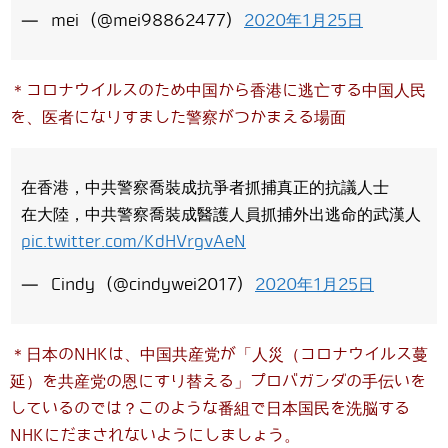
— mei (@mei98862477)
2020年1月25日
＊コロナウイルスのため中国から香港に逃亡する中国人民
を、医者になりすました警察がつかまえる場面
在香港，中共警察喬裝成抗爭者抓捕真正的抗議人士
在大陸，中共警察喬裝成醫護人員抓捕外出逃命的武漢人
pic.twitter.com/KdHVrgvAeN
— Cindy (@cindywei2017)
2020年1月25日
＊日本のNHKは、中国共産党が「人災（コロナウイルス蔓
延）を共産党の恩にすり替える」プロバガンダの手伝いを
しているのでは？このような番組で日本国民を洗脳する
NHKにだまされないようにしましょう。