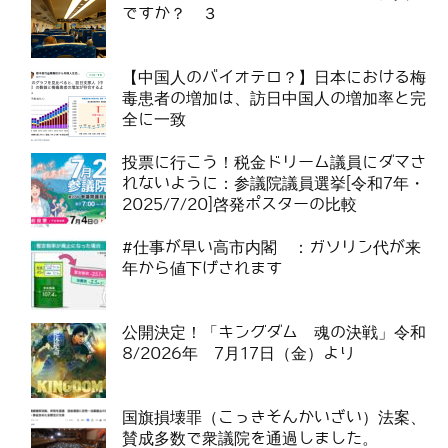
ですか？ ３
【中国人のバイオテロ？】日本における梅
毒患者の増加は、訪日中国人の増加率と完
全に一致
投票に行こう！税金ドリーム議員にダマさ
れないように：参議院議員選挙[令和7年・
2025/7/20]啓発ポスターの比較
#仕事が早い高市内閣 ：ガソリン代が来
年から値下げされます
公開決定！「キングダム 魂の決戦」令和
8/2026年 7月17日（金）より
国旗損壊罪（こっきそんかいざい）法案、
賛成多数で衆議院を通過しました。