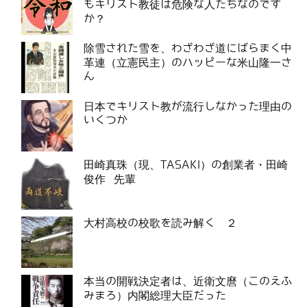
もキリスト教徒は危険な人たちなのです
か？
除雪された雪を、わざわざ道にばらまく中
革連（立憲民主）のハッピーな米山隆一さ
ん
日本でキリスト教が流行しなかった理由の
いくつか
田崎真珠（現、TASAKI）の創業者・田崎
俊作 先輩
大村高校の校歌を読み解く ２
本当の開戦決定者は、近衛文麿（このえふ
みまろ）内閣総理大臣だった