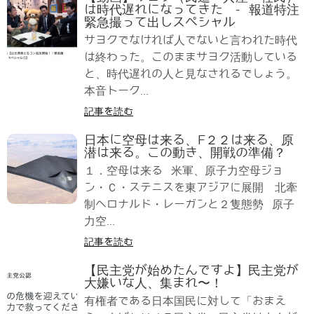
は時代遅れになってきた - 報道特注
緊急撮って出しスペシャル
サヨクでなければ人でないと言われた時代
は終わった。このままサヨク活動している
と、時代遅れの人と見なされるでしょう。
本音トーク...
記事を読む
日本に空母は来る、F２２は来る、原
潜は来る。この動き、開戦の準備？
１．空母は来る 米軍、原子力空母ジョ
ン・Ｃ・ステニスを東アジアに展開 北牽
制へロナルド・レーガンと２隻態勢 原子
力空...
記事を読む
【民主党が始めたんですよ】民主党が
大嫌いな人、集まれ〜！
有権者である日本国民に対して「おまえ