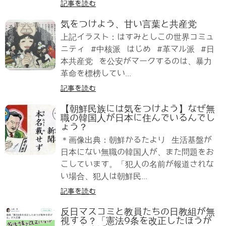
記事を読む
気をつけよう、甘い言葉と共産党
上記イラスト：はすみとしこの世界コミュ
ニティ #中核派 はじめ #革マル派 #日
本共産党 を公安がマークするのは、暴力
革命を標榜してい...
記事を読む
【朝鮮民族には気をつけよう】なぜ無
職の韓国人が日本に住んでいるんでし
ょう？
＊画像出典：朝鮮かるたより 生活基盤が
日本にない無職の韓国人が、また問題をお
こしています。「犯人の名前が報道されな
い場合、犯人は朝鮮民...
記事を読む
反日マスコミと教員たちの日教組が無
視する？「憲法9条を改正したほうが