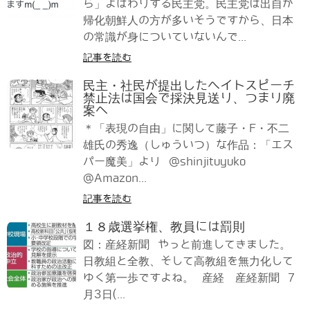
ら」よばわりする民主党。民主党は出自が
帰化朝鮮人の方が多いそうですから、日本
の常識が身についていないんで...
記事を読む
民主・社民が提出したヘイトスピーチ
禁止法は国会で採決見送り、つまり廃
案へ
＊「表現の自由」に関して藤子・F・不二
雄氏の秀逸（しゅういつ）な作品：「エス
パー魔美」より @shinjituyuko
@Amazon...
記事を読む
１８歳選挙権、教員には罰則
図：産経新聞 やっと前進してきました。
日教組と全教、そして高教組を無力化して
ゆく第一歩ですよね。 産経 産経新聞 7
月3日(...