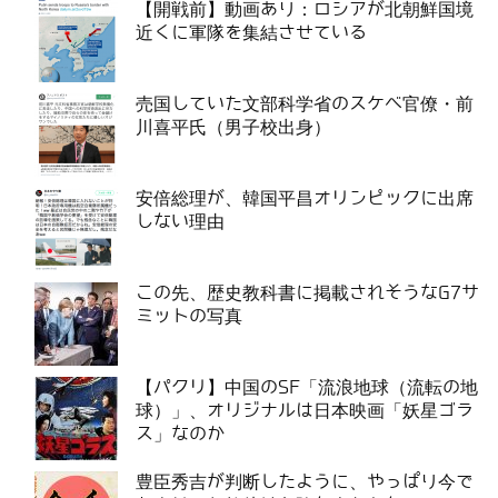
【開戦前】動画あり：ロシアが北朝鮮国境
近くに軍隊を集結させている
売国していた文部科学省のスケベ官僚・前
川喜平氏（男子校出身）
安倍総理が、韓国平昌オリンピックに出席
しない理由
この先、歴史教科書に掲載されそうなG7サ
ミットの写真
【パクリ】中国のSF「流浪地球（流転の地
球）」、オリジナルは日本映画「妖星ゴラ
ス」なのか
豊臣秀吉が判断したように、やっぱり今で