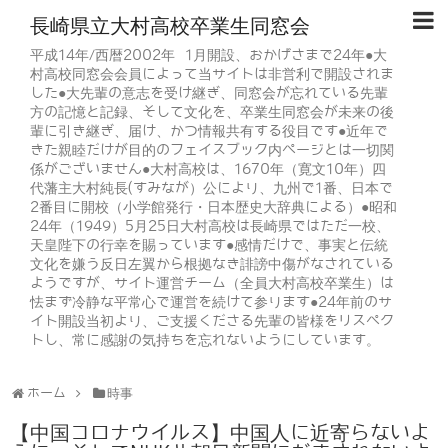
長崎県立大村高校卒業生同窓会
平成14年/西暦2002年 1月開設、おかげさまで24年●大
村高校同窓会会員によって当サイトは非営利で開設されま
した●大先輩の意志を受け継ぎ、同窓会が忘れている先輩
方の記憶と記録、そして文化を、卒業生同窓会が未来の後
輩に引き継ぎ、届け、かつ情報共有する役目です●近年で
きた親睦だけが目的のフェイスブック内ページとは一切関
係がございません●大村高校は、1670年（寛文10年）四
代藩主大村純長(すみなが）公により、九州で1番、日本で
2番目に開校（小学館発行・日本歴史大辞典による）●昭和
24年（1949）5月25日大村高校は長崎県ではただ一校、
天皇陛下の行幸を賜っています●感情だけで、事実と伝統
文化を嫌う反日左翼から根拠なき誹謗中傷がなされている
ようですが、サイト運営チーム（全員大村高校卒業生）は
怯まず冷静な平常心で運営を続けて参ります●24年前のサ
イト開設当初より、ご支援くださる先輩の皆様をリスペク
トし、常に感謝の気持ちを忘れないようにしています。
ホーム
時事
【中国コロナウイルス】中国人に近寄らないよ