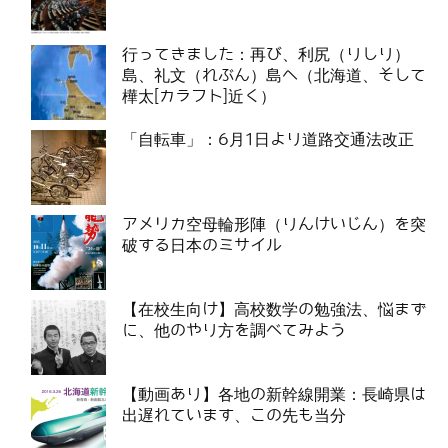
行ってきました：再び、利尻（りしり）
島、礼文（れぶん）島へ（北海道、そして
樺太[カラフト]近く）
「自転車」：6月1日より道路交通法改正
アメリカ空母輪形陣（りんけいじん）を突
破する日本のミサイル
【在校生向け】高校数学の勉強法、悩まず
に、他のやり方を調べてみよう
【動画あり】各地の新幹線開業：長崎県は
出遅れています、この先も当分