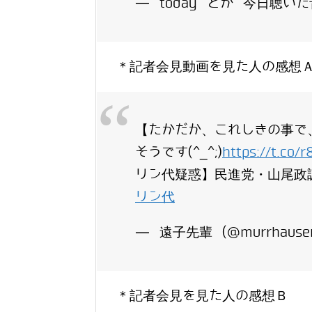
— today とか 今日聴いた音楽
＊記者会見動画を見た人の感想
【たかだか、これしきの事で
そうです(^_^;)
https://t.co/
リン代疑惑】民進党・山尾政
リン代
— 遠子先輩 (@murrhause
＊記者会見を見た人の感想Ｂ