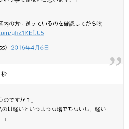
区内の方に送っているのを確認してから呟
r.com/yhZ1KEfJU5
ess)
2016年4月6日
７秒
うのですか？」
私のは軽いというような場でもないし、軽い
。」