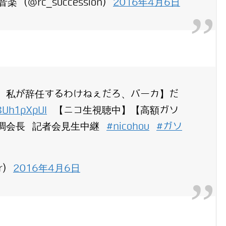
 (@rc_succession)
2016年4月6日
Ａ
、私が辞任するわけねぇだろ、バーカ】だ
r8Uh1pXpUI
【ニコ生視聴中】【高額ガソ
調会長 記者会見生中継
#nicohou
#ガソ
r)
2016年4月6日