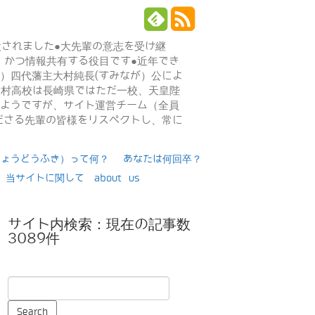
設されました●大先輩の意志を受け継
、かつ情報共有する役目です●近年でき
年）四代藩主大村純長(すみなが）公によ
日大村高校は長崎県ではただ一校、天皇陛
るようですが、サイト運営チーム（全員
ださる先輩の皆様をリスペクトし、常に
りょうどうふき）って何？
あなたは何回卒？
当サイトに関して about us
サイト内検索：現在の記事数
3089件