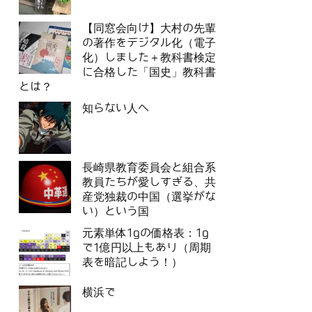
【同窓会向け】大村の先輩
の著作をデジタル化（電子
化）しました＋教科書検定
に合格した「国史」教科書
とは？
知らない人へ
長崎県教育委員会と組合系
教員たちが愛しすぎる、共
産党独裁の中国（選挙がな
い）という国
元素単体1gの価格表：1g
で1億円以上もあり（周期
表を暗記しよう！）
横浜で