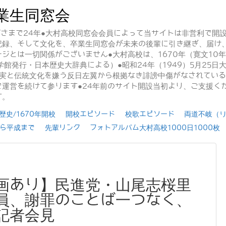
業生同窓会
かげさまで24年●大村高校同窓会会員によって当サイトは非営利で開
記録、そして文化を、卒業生同窓会が未来の後輩に引き継ぎ、届け
ジとは一切関係がございません●大村高校は、1670年（寛文10
学館発行・日本歴史大辞典による）●昭和24年（1949）5月25
事実と伝統文化を嫌う反日左翼から根拠なき誹謗中傷がなされてい
運営を続けて参ります●24年前のサイト開設当初より、ご支援く
す。
史/1670年開校
開校エピソード
校歌エピソード
両道不岐（
ら平成まで
先輩リンク
フォトアルバム大村高校1000日1000枚
画あり】民進党・山尾志桜里
員、謝罪のことば一つなく、
記者会見