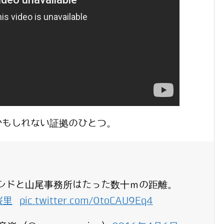
かもしれない証拠のひとつ。
ンドと山尾事務所はたった数十ｍの距離。
桜里
pic.twitter.com/0toCAU9Eq4