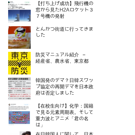
【打ち上げ成功】飛行機の
窓から見たH2Aロケット３
７号機の発射
とんかつ街道に行ってきま
した
防災マニュアル紹介 –
経産省、農水省、東京都
韓国発のデマ？日韓スワッ
プ協定の再開デマを日本政
府は否定しました
【在校生向け】化学：国籍
で見る元素周期表。そして
重力波とアニメ「君の名
は」
在日韓国人に関して、日本