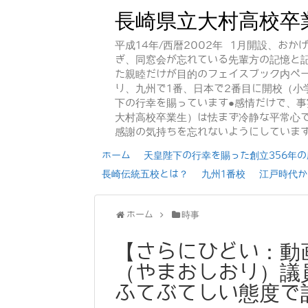
長崎県立大村高校卒
平成14年/西暦2002年 1月開設、お
ぎ、同窓会が忘れている先輩方の記憶と
た親睦だけが目的のフェイスブック内ペー
り、九州で1番、日本で2番目に開校（小
下の行幸を賜っています●感情だけで、
大村高校卒業生）は怯まず冷静な平常心で
感謝の気持ちを忘れないようにしていま
ホーム
天皇陛下の行幸を賜った創立356年の歴
長崎伝統五校とは？
九州1番校
江戸時代か
ホーム
時事
【さらにひどい：動
（やまおしおり）議
ふてぶてしい態度で