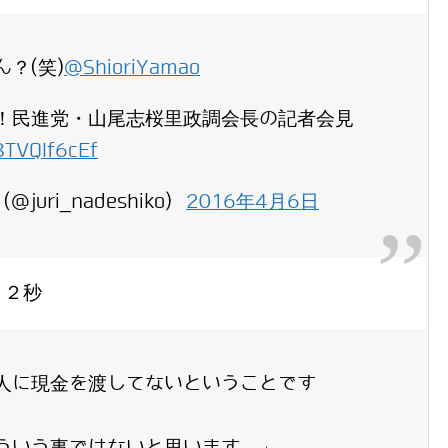
？(笑)
@ShioriYamao
！民進党・山尾志桜里政調会長の記者会見
/8TVQIf6cEf
uri_nadeshiko)
2016年4月6日
１２秒
人に現金を渡してないということです
ういう事ではないと思います。」