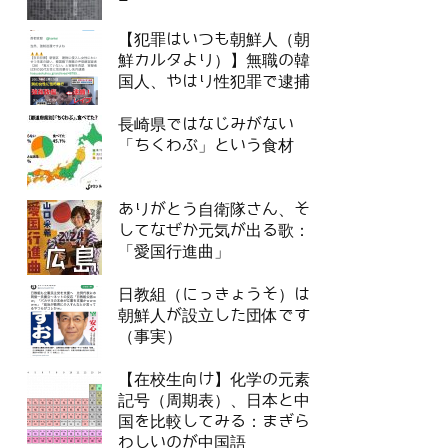
【犯罪はいつも朝鮮人（朝
鮮カルタより）】無職の韓
国人、やはり性犯罪で逮捕
長崎県ではなじみがない
「ちくわぶ」という食材
ありがとう自衛隊さん、そ
してなぜか元気が出る歌：
「愛国行進曲」
日教組（にっきょうそ）は
朝鮮人が設立した団体です
（事実）
【在校生向け】化学の元素
記号（周期表）、日本と中
国を比較してみる：まぎら
わしいのが中国語