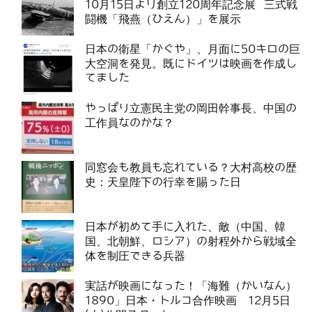
10月15日より創立120周年記念展 三式戦
闘機「飛燕（ひえん）」を展示
日本の衛星「かぐや」、月面に50キロの巨
大空洞を発見。既にドイツは映画を作成し
てました
やっぱり立憲民主党の岡田幹事長、中国の
工作員なのかな？
同窓会も教員も忘れている？大村高校の歴
史：天皇陛下の行幸を賜った日
日本が初めて手に入れた、敵（中国、韓
国、北朝鮮、ロシア）の射程外から戦域全
体を制圧できる兵器
実話が映画になった！「海難（かいなん）
1890」日本・トルコ合作映画 12月5日