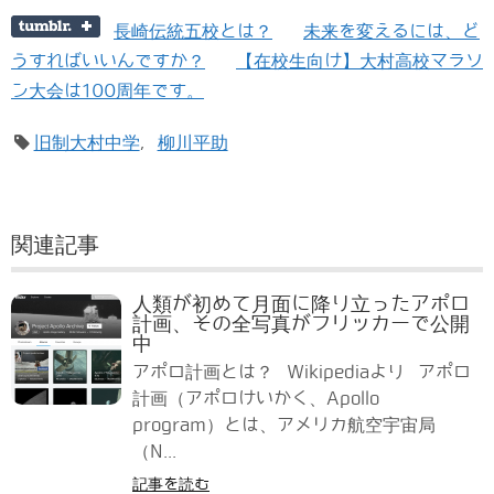
長崎伝統五校とは？
未来を変えるには、ど
うすればいいんですか？
【在校生向け】大村高校マラソ
ン大会は100周年です。
旧制大村中学
,
柳川平助
関連記事
人類が初めて月面に降り立ったアポロ
計画、その全写真がフリッカーで公開
中
アポロ計画とは？ Wikipediaより アポロ
計画（アポロけいかく、Apollo
program）とは、アメリカ航空宇宙局
（N...
記事を読む