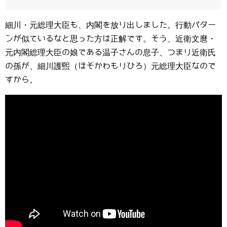
細川・元総理大臣も、内閣を放り出しました。行動パター
ンが似ているなと思った方は正解です。そう、近衛文麿・
元内閣総理大臣の娘である温子さんの息子、つまり近衛氏
の孫が、細川護煕（ほそかわもりひろ）元総理大臣なので
すから。