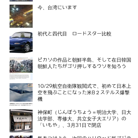
今、台湾にいます
初代と四代目 ロードスター比較
ピカソの作品と朝鮮半島、そして在日韓国
朝鮮人たちがゴリ押しするウソを知ろう
10/29航空自衛隊観閲式で、初めて日本上
空を飛ぶことになった米B２ステルス爆撃
機
神保町（じんぼうちょう＝明治大学、日大
法学部、専修大、共立女子大エリア）の
「いもや」、3月31日で閉店