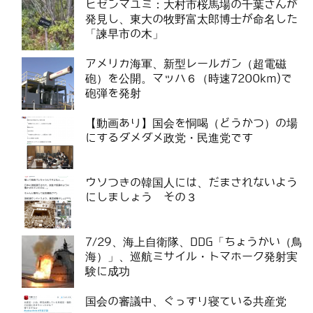
ヒゼンマユミ：大村市桜馬場の千葉さんが
発見し、東大の牧野富太郎博士が命名した
「諫早市の木」
アメリカ海軍、新型レールガン（超電磁
砲）を公開。マッハ６（時速7200km)で
砲弾を発射
【動画あり】国会を恫喝（どうかつ）の場
にするダメダメ政党・民進党です
ウソつきの韓国人には、だまされないよう
にしましょう その３
7/29、海上自衛隊、DDG「ちょうかい（鳥
海）」、巡航ミサイル・トマホーク発射実
験に成功
国会の審議中、ぐっすり寝ている共産党