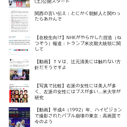
(土)公開スタート
関西の言い伝え：とにかく朝鮮人と関わっ
たらあかんで
【在校生向け】NHKがやらかした捏造（ね
つぞう）報道：トランプ米次期大統領に関
して
【動画】ＴＶは、辻元清美には触れない方
針だそうですよ
【写真で比較】右派の女性には美人が多
く、左派の女性にはブスが多い…米大学が
研究
【動画】平成4（1992）年、ハイビジョン
で撮影されたバブル崩壊の東京：高画質で
今のよう