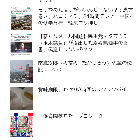
そう！
もうやめたほうがいいんじゃない？：恵方
巻き、ハロウィン、24時間テレビ、中国へ
の修学旅行、韓流ゴリ押し
【新たなメール問題】民主党・タマキン
（玉木議員）が提出した愛媛県知事の文
書、偽造じゃないの？２
南鷹次郎（みなみ たかじろう）先輩の伝
記について
賞味期限、わずか3時間のサクサクパイ
「保育園落ちた」ブログ ２