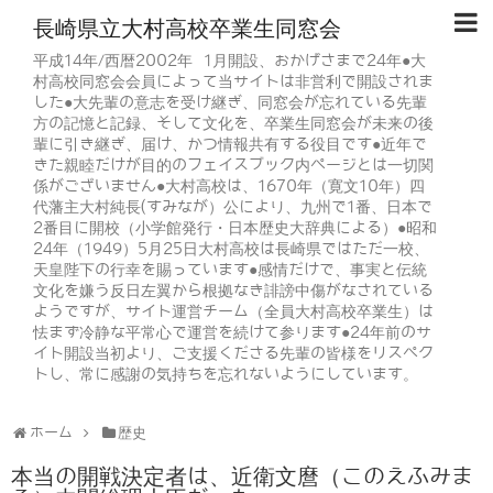
長崎県立大村高校卒業生同窓会
平成14年/西暦2002年 1月開設、おかげさまで24年●大
村高校同窓会会員によって当サイトは非営利で開設されま
した●大先輩の意志を受け継ぎ、同窓会が忘れている先輩
方の記憶と記録、そして文化を、卒業生同窓会が未来の後
輩に引き継ぎ、届け、かつ情報共有する役目です●近年で
きた親睦だけが目的のフェイスブック内ページとは一切関
係がございません●大村高校は、1670年（寛文10年）四
代藩主大村純長(すみなが）公により、九州で1番、日本で
2番目に開校（小学館発行・日本歴史大辞典による）●昭和
24年（1949）5月25日大村高校は長崎県ではただ一校、
天皇陛下の行幸を賜っています●感情だけで、事実と伝統
文化を嫌う反日左翼から根拠なき誹謗中傷がなされている
ようですが、サイト運営チーム（全員大村高校卒業生）は
怯まず冷静な平常心で運営を続けて参ります●24年前のサ
イト開設当初より、ご支援くださる先輩の皆様をリスペク
トし、常に感謝の気持ちを忘れないようにしています。
ホーム
歴史
本当の開戦決定者は、近衛文麿（このえふみま