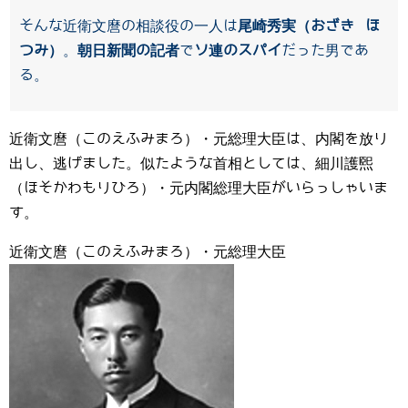
そんな近衛文麿の相談役の一人は
尾崎秀実（おざき ほ
つみ）
。
朝日新聞の記者
で
ソ連のスパイ
だった男であ
る。
近衛文麿（このえふみまろ）・元総理大臣は、内閣を放り
出し、逃げました。似たような首相としては、細川護煕
（ほそかわもりひろ）・元内閣総理大臣がいらっしゃいま
す。
近衛文麿（このえふみまろ）・元総理大臣