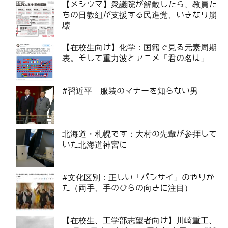
【メシウマ】衆議院が解散したら、教員た
ちの日教組が支援する民進党、いきなり崩
壊
【在校生向け】化学：国籍で見る元素周期
表。そして重力波とアニメ「君の名は」
#習近平 服装のマナーを知らない男
北海道・札幌です：大村の先輩が参拝して
いた北海道神宮に
#文化区別：正しい「バンザイ」のやりか
た（両手、手のひらの向きに注目）
【在校生、工学部志望者向け】川崎重工、