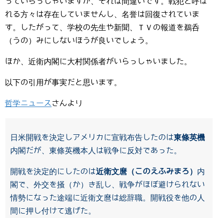
っていらっしゃいますが、それは間違いです。戦犯と呼ば
れる方々は存在していませんし、名誉は回復されていま
す。したがって、学校の先生や新聞、ＴＶの報道を鵜呑
（うの）みにしないほうが良いでしょう。
ほか、近衛内閣に大村関係者がいらっしゃいました。
以下の引用が事実だと思います。
哲学ニュース
さんより
日米開戦を決定しアメリカに宣戦布告したのは
東條英機
内閣だが、東條英機本人は戦争に反対であった。
開戦を決定的にしたのは
近衛文麿（このえふみまろ）
内
閣で、外交を掻（か）き乱し、戦争がほぼ避けられない
情勢になった途端に近衛文麿は総辞職。開戦役を他の人
間に押し付けて逃げた。