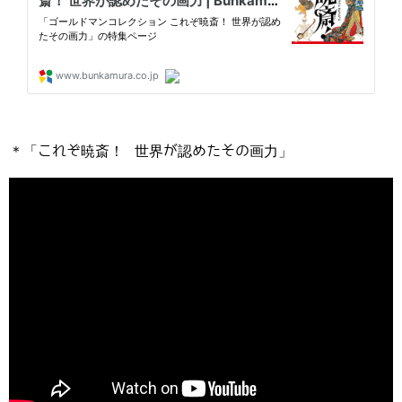
＊「これぞ暁斎！ 世界が認めたその画力」