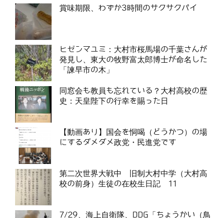
賞味期限、わずか3時間のサクサクパイ
ヒゼンマユミ：大村市桜馬場の千葉さんが
発見し、東大の牧野富太郎博士が命名した
「諫早市の木」
同窓会も教員も忘れている？大村高校の歴
史：天皇陛下の行幸を賜った日
【動画あり】国会を恫喝（どうかつ）の場
にするダメダメ政党・民進党です
第二次世界大戦中 旧制大村中学（大村高
校の前身）生徒の在校生日記 11
7/29、海上自衛隊、DDG「ちょうかい（鳥