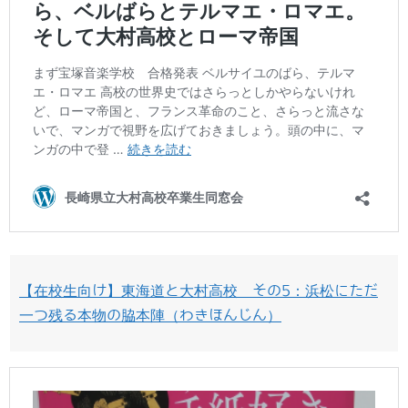
【在校生向け】東海道と大村高校 その5：浜松にただ
一つ残る本物の脇本陣（わきほんじん）