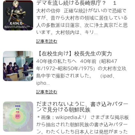
デマを流し続ける長崎県庁？ １
大村の信仰 正確な統計がないので恐縮で
すが、昔から大村市の領域に居住している
人の多数派は日蓮宗、次に浄土真宗だと思
います。大村領内は、キリ...
記事を読む
【在校生向け】校長先生の実力
40年後の私たちへ 40年前（昭和47
年/1972~昭和50年/1975）の大村市立玖
島中学で撮影されました。 （ipad、
ipho...
記事を読む
だまされないように、書き込みパター
ンで見分ける朝鮮民族
＊画像：wikipediaより さまざまな掲示板
から抽出された朝鮮民族の書き込みパター
ン。わたくしたち日本人とは発想がまった