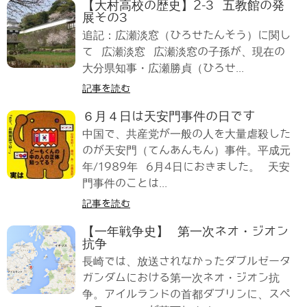
【大村高校の歴史】2-3 五教館の発
展その3
追記：広瀬淡窓（ひろせたんそう）に関し
て 広瀬淡窓 広瀬淡窓の子孫が、現在の
大分県知事・広瀬勝貞（ひろせ...
記事を読む
６月４日は天安門事件の日です
中国で、共産党が一般の人を大量虐殺した
のが天安門（てんあんもん）事件。平成元
年/1989年 6月4日におきました。 天安
門事件のことは...
記事を読む
【一年戦争史】 第一次ネオ・ジオン
抗争
長崎では、放送されなかったダブルゼータ
ガンダムにおける第一次ネオ・ジオン抗
争。アイルランドの首都ダブリンに、スペ