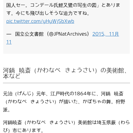
国人セー。コンデール氏鯉又鷺の写生の図」とありま
す。今にも飛び出しそうな迫力ですね。
pic.twitter.com/yHyWjSbXwb
— 国立公文書館 (@JPNatArchives)
2015, 11月
11
河鍋 暁斎（かわなべ きょうさい）の美術館、
本など
元治（げんじ）元年、江戸時代の1864年に、河鍋 暁斎
（かわなべ きょうさい）が描いた、かぼちゃの舞。狩野
派。
河鍋暁斎（かわなべ きょうさい）美術館は埼玉県蕨（わら
び）市にあります。