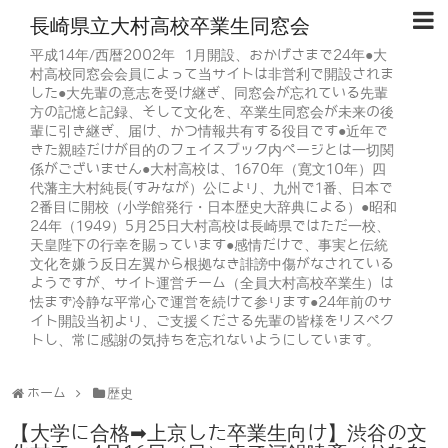
長崎県立大村高校卒業生同窓会
平成14年/西暦2002年 1月開設、おかげさまで24年●大
村高校同窓会会員によって当サイトは非営利で開設されま
した●大先輩の意志を受け継ぎ、同窓会が忘れている先輩
方の記憶と記録、そして文化を、卒業生同窓会が未来の後
輩に引き継ぎ、届け、かつ情報共有する役目です●近年で
きた親睦だけが目的のフェイスブック内ページとは一切関
係がございません●大村高校は、1670年（寛文10年）四
代藩主大村純長(すみなが）公により、九州で1番、日本で
2番目に開校（小学館発行・日本歴史大辞典による）●昭和
24年（1949）5月25日大村高校は長崎県ではただ一校、
天皇陛下の行幸を賜っています●感情だけで、事実と伝統
文化を嫌う反日左翼から根拠なき誹謗中傷がなされている
ようですが、サイト運営チーム（全員大村高校卒業生）は
怯まず冷静な平常心で運営を続けて参ります●24年前のサ
イト開設当初より、ご支援くださる先輩の皆様をリスペク
トし、常に感謝の気持ちを忘れないようにしています。
ホーム
歴史
【大学に合格➡上京した卒業生向け】渋谷の文