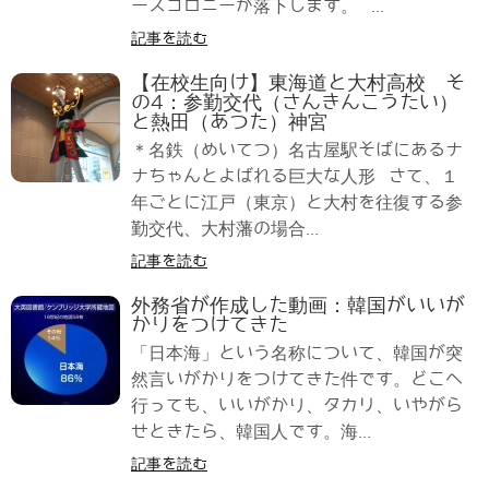
ースコロニーが落下します。 ...
記事を読む
【在校生向け】東海道と大村高校 そ
の4：参勤交代（さんきんこうたい）
と熱田（あつた）神宮
＊名鉄（めいてつ）名古屋駅そばにあるナ
ナちゃんとよばれる巨大な人形 さて、１
年ごとに江戸（東京）と大村を往復する参
勤交代、大村藩の場合...
記事を読む
外務省が作成した動画：韓国がいいが
かりをつけてきた
「日本海」という名称について、韓国が突
然言いがかりをつけてきた件です。どこへ
行っても、いいがかり、タカリ、いやがら
せときたら、韓国人です。海...
記事を読む