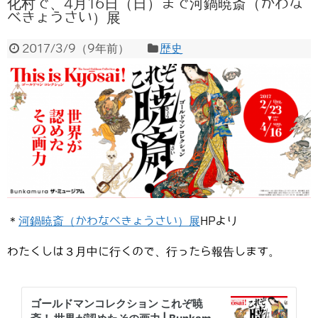
化村で、4月16日（日）まで河鍋暁斎（かわな
べきょうさい）展
2017/3/9
（
9年前
）
歴史
＊
河鍋暁斎（かわなべきょうさい）展
HPより
わたくしは３月中に行くので、行ったら報告します。