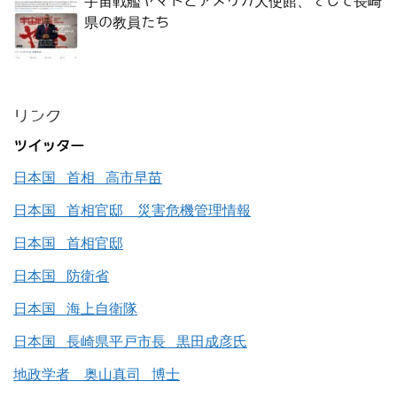
宇宙戦艦ヤマトとアメリカ大使館、そして長崎
県の教員たち
リンク
ツイッター
日本国 首相 高市早苗
日本国 首相官邸 災害危機管理情報
日本国 首相官邸
日本国 防衛省
日本国 海上自衛隊
日本国 長崎県平戸市長 黒田成彦氏
地政学者 奥山真司 博士