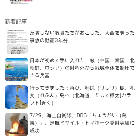
新着記事
反省しない教員たちがおこした、人命を奪った
事故の動画3年分
日本が初めて手に入れた、敵（中国、韓国、北
朝鮮、ロシア）の射程外から戦域全体を制圧で
きる兵器
行ってきました：再び、利尻（りしり）島、礼
文（れぶん）島へ（北海道、そして樺太[カラ
フト]近く）
7/29、海上自衛隊、DDG「ちょうかい（鳥
海）」、巡航ミサイル・トマホーク発射実験に
成功