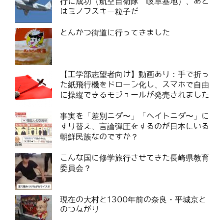
行に成功（航空自衛隊 岐阜基地）、あと
はミノフスキー粒子だ
とんかつ街道に行ってきました
【工学部志望者向け】動画あり：手で折っ
た紙飛行機をドローン化し、スマホで自由
に操縦できるモジュールが発売されました
事実を「差別ニダ〜」「ヘイトニダ〜」に
すり替え、言論弾圧をするのが日本にいる
朝鮮民族なのですか？
こんな国に修学旅行させてきた長崎県教育
委員会？
現在の大村と1300年前の奈良・平城京と
のつながり