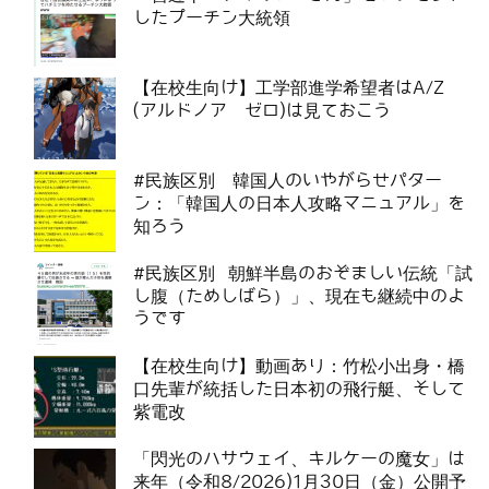
したプーチン大統領
【在校生向け】工学部進学希望者はA/Z
(アルドノア ゼロ)は見ておこう
#民族区別 韓国人のいやがらせパター
ン：「韓国人の日本人攻略マニュアル」を
知ろう
#民族区別 朝鮮半島のおぞましい伝統「試
し腹（ためしばら）」、現在も継続中のよ
うです
【在校生向け】動画あり：竹松小出身・橋
口先輩が統括した日本初の飛行艇、そして
紫電改
「閃光のハサウェイ、キルケーの魔女」は
来年（令和8/2026)1月30日（金）公開予