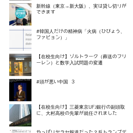
新幹線（東京→新大阪）、実は貸し切りが
できます
#韓国人だけの精神病「火病（ひびょう、
ファビョン）」
【在校生向け】ゾルトラーク（葬送のフリ
ーレン）と数学入試問題の変遷
#頭が悪い中国 3
【在校生向け】三菱東京UFJ銀行の副頭取
に、大村高校の先輩が就任されました
やっぱりヤラセ報道だった？反トランプデ