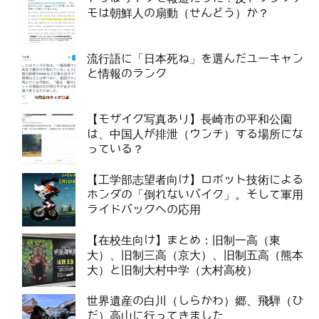
モは朝鮮人の扇動（せんどう）か？
流行語に「日本死ね」を選んだユーキャン
と情報のランク
【モザイク写真あり】長崎市の平和公園
は、中国人が排泄（ウンチ）する場所にな
っている？
【工学部志望者向け】ロボット技術による
ホンダの「倒れないバイク」。そして軍用
ライドバックへの応用
【在校生向け】まとめ：旧制一高（東
大）、旧制三高（京大）、旧制五高（熊本
大）と旧制大村中学（大村高校）
世界遺産の白川（しらかわ）郷、飛騨（ひ
だ）高山に行ってきました