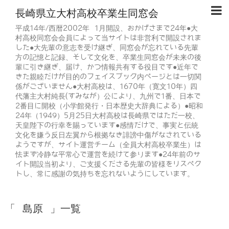
長崎県立大村高校卒業生同窓会
平成14年/西暦2002年 1月開設、おかげさまで24年●大
村高校同窓会会員によって当サイトは非営利で開設されま
した●大先輩の意志を受け継ぎ、同窓会が忘れている先輩
方の記憶と記録、そして文化を、卒業生同窓会が未来の後
輩に引き継ぎ、届け、かつ情報共有する役目です●近年で
きた親睦だけが目的のフェイスブック内ページとは一切関
係がございません●大村高校は、1670年（寛文10年）四
代藩主大村純長(すみなが）公により、九州で1番、日本で
2番目に開校（小学館発行・日本歴史大辞典による）●昭和
24年（1949）5月25日大村高校は長崎県ではただ一校、
天皇陛下の行幸を賜っています●感情だけで、事実と伝統
文化を嫌う反日左翼から根拠なき誹謗中傷がなされている
ようですが、サイト運営チーム（全員大村高校卒業生）は
怯まず冷静な平常心で運営を続けて参ります●24年前のサ
イト開設当初より、ご支援くださる先輩の皆様をリスペク
トし、常に感謝の気持ちを忘れないようにしています。
「 島原 」一覧