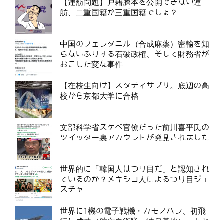
【蓮舫問題】戸籍謄本を公開できない蓮
舫、二重国籍か三重国籍でしょ？
中国のフェンタニル（合成麻薬）密輸を知
らないふりする石破政権、そして財務省が
おこした変な事件
【在校生向け】スタディサプリ。底辺の高
校から京都大学に合格
文部科学省スケベ官僚だった前川喜平氏の
ツイッター裏アカウントが発見されました
世界的に「韓国人はつり目だ」と認知され
ているのか？メキシコ人によるつり目ジェ
スチャー
世界に1機の電子戦機・カモノハシ、初飛