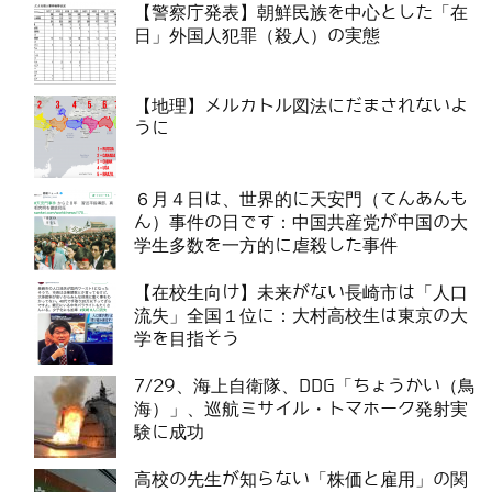
【警察庁発表】朝鮮民族を中心とした「在
日」外国人犯罪（殺人）の実態
【地理】メルカトル図法にだまされないよ
うに
６月４日は、世界的に天安門（てんあんも
ん）事件の日です：中国共産党が中国の大
学生多数を一方的に虐殺した事件
【在校生向け】未来がない長崎市は「人口
流失」全国１位に：大村高校生は東京の大
学を目指そう
7/29、海上自衛隊、DDG「ちょうかい（鳥
海）」、巡航ミサイル・トマホーク発射実
験に成功
高校の先生が知らない「株価と雇用」の関