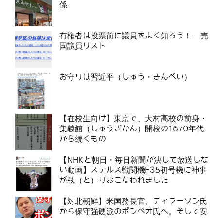
係
有権者は投票前に議員をよく知ろう！- 売
国議員リスト
お守りは習近平（しゅう・きんぺい）
【在校生向け】東京で、大村高校の前身・
集義館（しゅうぎかん）開校の1670年代
から続くもの
【NHKと朝日・毎日新聞が決して放送しな
い動画】ステルス戦闘機F35初号機に神事
が執（と）りおこなわれました
【対北朝鮮】米国務長官、ティラーソン氏
から保守強硬派のポンぺオ氏へ。そして安