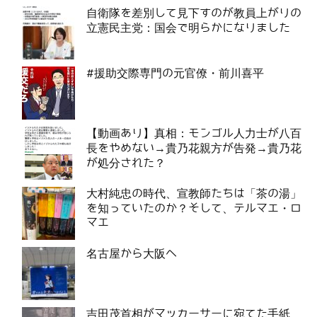
自衛隊を差別して見下すのが教員上がりの
立憲民主党：国会で明らかになりました
#援助交際専門の元官僚・前川喜平
【動画あり】真相：モンゴル人力士が八百
長をやめない→貴乃花親方が告発→貴乃花
が処分された？
大村純忠の時代、宣教師たちは「茶の湯」
を知っていたのか？そして、テルマエ・ロ
マエ
名古屋から大阪へ
吉田茂首相がマッカーサーに宛てた手紙