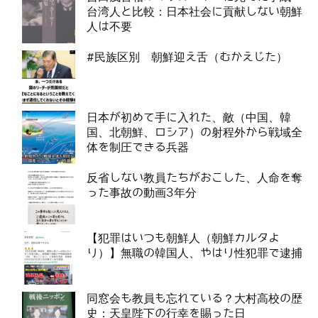
台湾人と比較：日本社会に貢献しない朝鮮
人は不要
#民族区別 朝鮮迎え舌（むかえじた）
日本が初めて手に入れた、敵（中国、韓
国、北朝鮮、ロシア）の射程外から戦域全
体を制圧できる兵器
反省しない教員たちがおこした、人命を奪
った事故の動画3年分
【犯罪はいつも朝鮮人（朝鮮カルタよ
り）】無職の韓国人、やはり性犯罪で逮捕
同窓会も教員も忘れている？大村高校の歴
史：天皇陛下の行幸を賜った日