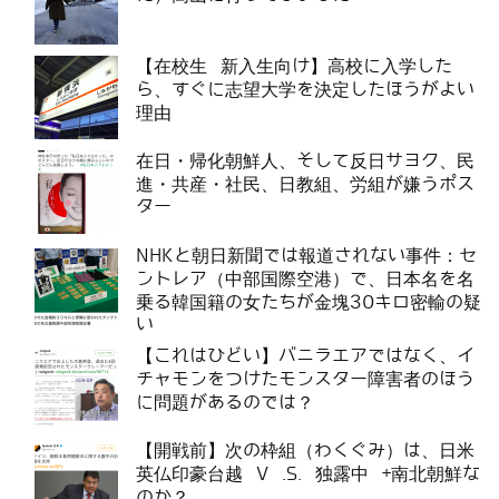
【在校生 新入生向け】高校に入学した
ら、すぐに志望大学を決定したほうがよい
理由
在日・帰化朝鮮人、そして反日サヨク、民
進・共産・社民、日教組、労組が嫌うポス
ター
NHKと朝日新聞では報道されない事件：セ
ントレア（中部国際空港）で、日本名を名
乗る韓国籍の女たちが金塊30キロ密輸の疑
い
【これはひどい】バニラエアではなく、イ
チャモンをつけたモンスター障害者のほう
に問題があるのでは？
【開戦前】次の枠組（わくぐみ）は、日米
英仏印豪台越 V .S. 独露中 +南北朝鮮な
のか？