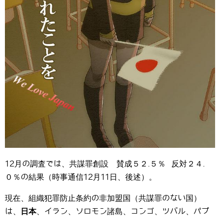
12月の調査では、共謀罪創設 賛成５２.５％ 反対２４.
０％の結果（時事通信12月11日、後述）。
現在、組織犯罪防止条約の非加盟国（共謀罪のない国）
は、
日本
、イラン、ソロモン諸島、コンゴ、ツバル、パプ