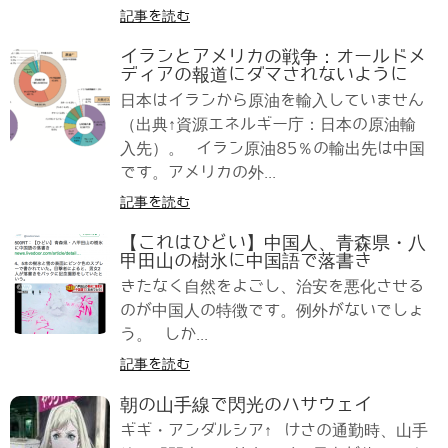
記事を読む
イランとアメリカの戦争：オールドメ
ディアの報道にダマされないように
日本はイランから原油を輸入していません
（出典↑資源エネルギー庁：日本の原油輸
入先）。 イラン原油85％の輸出先は中国
です。アメリカの外...
記事を読む
【これはひどい】中国人、青森県・八
甲田山の樹氷に中国語で落書き
きたなく自然をよごし、治安を悪化させる
のが中国人の特徴です。例外がないでしょ
う。 しか...
記事を読む
朝の山手線で閃光のハサウェイ
ギギ・アンダルシア↑ けさの通勤時、山手