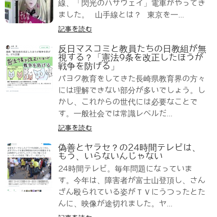
線、「閃光のハサウェイ」電車がやってき
ました。 山手線とは？ 東京を一...
記事を読む
反日マスコミと教員たちの日教組が無
視する？「憲法9条を改正したほうが
戦争を防げる」
パヨク教育をしてきた長崎県教育界の方々
には理解できない部分が多いでしょう。し
かし、これからの世代には必要なことで
す。一般社会では常識レベルだ...
記事を読む
偽善とヤラセ？の24時間テレビは、
もう、いらないんじゃない
24時間テレビ。毎年問題になっていま
す。今年は、障害者が富士山登頂し、さん
ざん殴られている姿がＴＶにうつったとた
んに、映像が途切れました。ヤ...