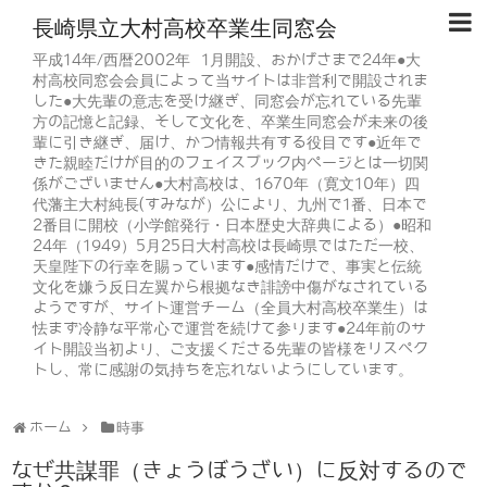
長崎県立大村高校卒業生同窓会
平成14年/西暦2002年 1月開設、おかげさまで24年●大
村高校同窓会会員によって当サイトは非営利で開設されま
した●大先輩の意志を受け継ぎ、同窓会が忘れている先輩
方の記憶と記録、そして文化を、卒業生同窓会が未来の後
輩に引き継ぎ、届け、かつ情報共有する役目です●近年で
きた親睦だけが目的のフェイスブック内ページとは一切関
係がございません●大村高校は、1670年（寛文10年）四
代藩主大村純長(すみなが）公により、九州で1番、日本で
2番目に開校（小学館発行・日本歴史大辞典による）●昭和
24年（1949）5月25日大村高校は長崎県ではただ一校、
天皇陛下の行幸を賜っています●感情だけで、事実と伝統
文化を嫌う反日左翼から根拠なき誹謗中傷がなされている
ようですが、サイト運営チーム（全員大村高校卒業生）は
怯まず冷静な平常心で運営を続けて参ります●24年前のサ
イト開設当初より、ご支援くださる先輩の皆様をリスペク
トし、常に感謝の気持ちを忘れないようにしています。
ホーム
時事
なぜ共謀罪（きょうぼうざい）に反対するので