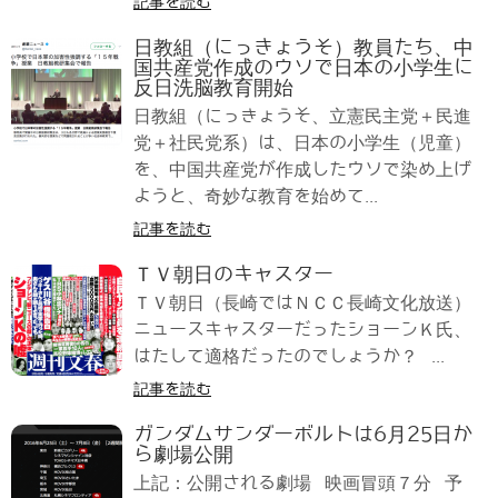
記事を読む
日教組（にっきょうそ）教員たち、中
国共産党作成のウソで日本の小学生に
反日洗脳教育開始
日教組（にっきょうそ、立憲民主党＋民進
党＋社民党系）は、日本の小学生（児童）
を、中国共産党が作成したウソで染め上げ
ようと、奇妙な教育を始めて...
記事を読む
ＴＶ朝日のキャスター
ＴＶ朝日（長崎ではＮＣＣ長崎文化放送）
ニュースキャスターだったショーンＫ氏、
はたして適格だったのでしょうか？ ...
記事を読む
ガンダムサンダーボルトは6月25日か
ら劇場公開
上記：公開される劇場 映画冒頭７分 予