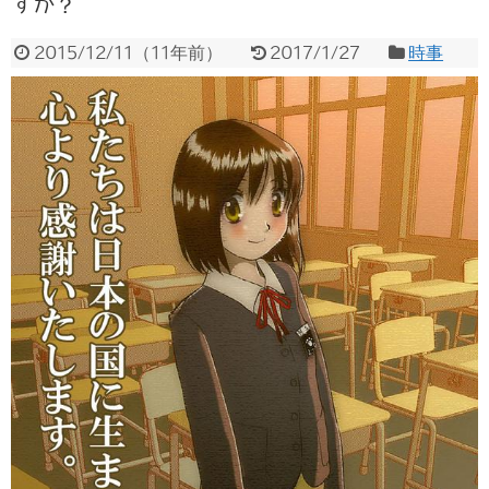
すか？
2015/12/11
（
11年前
）
2017/1/27
時事