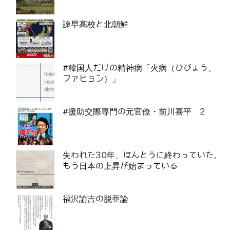
諫早高校と北朝鮮
#韓国人だけの精神病「火病（ひびょう、
ファビョン）」
#援助交際専門の元官僚・前川喜平 2
失われた30年、ほんとうに終わっていた。
もう日本の上昇が始まっている
福沢諭吉の脱亜論