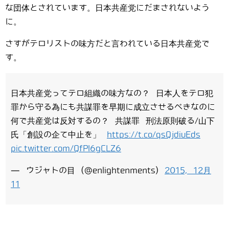
な団体とされています。日本共産党にだまされないよう
に。
さすがテロリストの味方だと言われている日本共産党で
す。
日本共産党ってテロ組織の味方なの？ 日本人をテロ犯
罪から守る為にも共謀罪を早期に成立させるべきなのに
何で共産党は反対するの？ 共謀罪 刑法原則破る/山下
氏「創設の企て中止を」
https://t.co/qsQjdiuEds
pic.twitter.com/QfPI6gCLZ6
— ウジャトの目 (@enlightenments)
2015, 12月
11