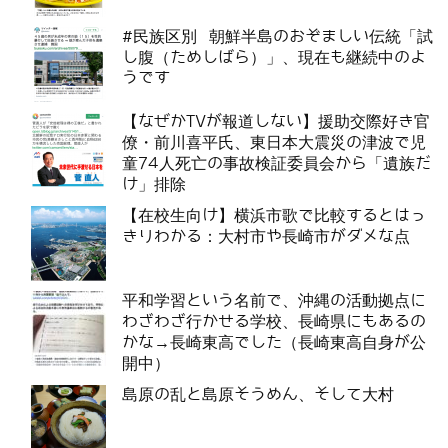
#民族区別 朝鮮半島のおぞましい伝統「試
し腹（ためしばら）」、現在も継続中のよ
うです
【なぜかTVが報道しない】援助交際好き官
僚・前川喜平氏、東日本大震災の津波で児
童74人死亡の事故検証委員会から「遺族だ
け」排除
【在校生向け】横浜市歌で比較するとはっ
きりわかる：大村市や長崎市がダメな点
平和学習という名前で、沖縄の活動拠点に
わざわざ行かせる学校、長崎県にもあるの
かな→長崎東高でした（長崎東高自身が公
開中）
島原の乱と島原そうめん、そして大村