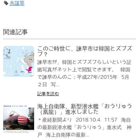
共謀罪
関連記事
このご時世に、諫早市は韓国とズブズ
ブ？
諫早市が、韓国とズブズブらしいという証
拠写真がネット上で閲覧できます。 韓国
で諫早のんのこ：平成27年/2015年 5月
２日 写...
記事を読む
海上自衛隊、新型潜水艦「おうりゅう
（凰龍）」進水しました
＊産経新聞より 2018.10.4 11:57 海自
の最新鋭潜水艦「おうりゅう」進水式 神
戸 海上自衛隊の最新...