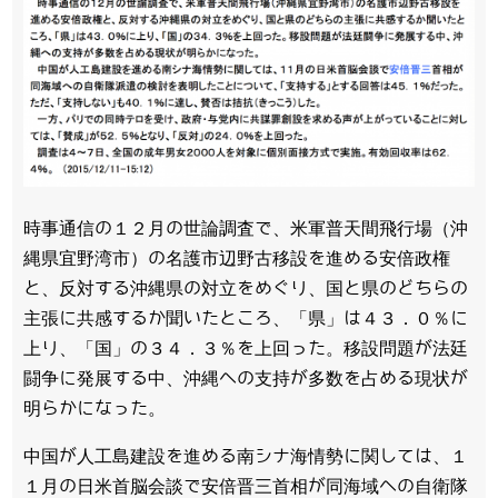
時事通信の１２月の世論調査で、米軍普天間飛行場（沖
縄県宜野湾市）の名護市辺野古移設を進める安倍政権
と、反対する沖縄県の対立をめぐり、国と県のどちらの
主張に共感するか聞いたところ、「県」は４３．０％に
上り、「国」の３４．３％を上回った。移設問題が法廷
闘争に発展する中、沖縄への支持が多数を占める現状が
明らかになった。
中国が人工島建設を進める南シナ海情勢に関しては、１
１月の日米首脳会談で安倍晋三首相が同海域への自衛隊