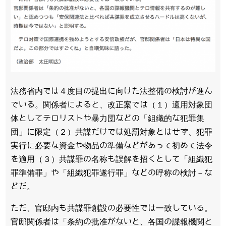
法務省内では４度目の提出に向けた法整備の検討が進ん
でいる。関係者によると、改正案では（１）適用対象団
体としてテロリストや暴力団などの「組織的な犯罪集
団」に限定（２）共謀だけでは処罰対象とはせず、犯罪
実行に必要な資金や物品の準備などがあって初めて法令
を適用（３）共謀罪の名称も誤解を招くとして「組織犯
罪準備罪」や「組織犯罪遂行罪」などの呼称の検討－な
どだ。
ただ、官邸内も共謀罪創設の必要性では一致している。
官邸関係者は「条約の批准がないと、各国の諜報機関と