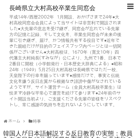
長崎県立大村高校卒業生同窓会
平成14年/西暦2002年 1月開設、おかげさまで24年●大
村高校同窓会会員によって当サイトは非営利で開設されま
した●大先輩の意志を受け継ぎ、同窓会が忘れている先輩
方の記憶と記録、そして文化を、卒業生同窓会が未来の後
輩に引き継ぎ、届け、かつ情報共有する役目です●近年で
きた親睦だけが目的のフェイスブック内ページとは一切関
係がございません●大村高校は、1670年（寛文10年）四
代藩主大村純長(すみなが）公により、九州で1番、日本で
2番目に開校（小学館発行・日本歴史大辞典による）●昭和
24年（1949）5月25日大村高校は長崎県ではただ一校、
天皇陛下の行幸を賜っています●感情だけで、事実と伝統
文化を嫌う反日左翼から根拠なき誹謗中傷がなされている
ようですが、サイト運営チーム（全員大村高校卒業生）は
怯まず冷静な平常心で運営を続けて参ります●24年前のサ
イト開設当初より、ご支援くださる先輩の皆様をリスペク
トし、常に感謝の気持ちを忘れないようにしています。
ホーム
時事
韓国人が日本語解説する反日教育の実態：教員