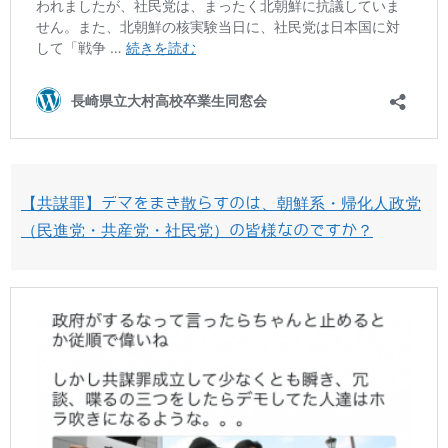
【共謀罪】デマをまき散らすのは、朝鮮系・帰化人政党
（民進党・共産党・社民党）の皆様なのですか？