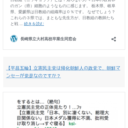
【平昌五輪】立憲民主党は帰化朝鮮人の政党で、朝鮮マ
ンセーが党是なのですか？