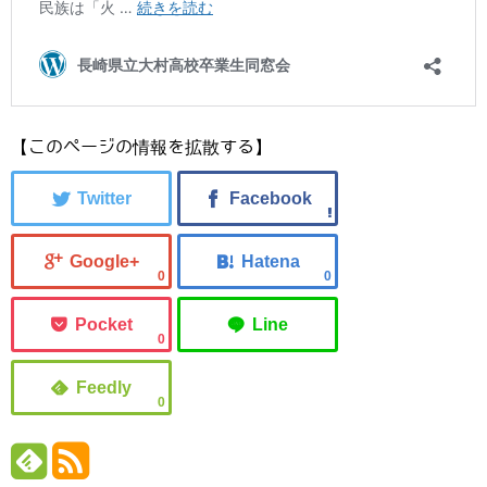
【このページの情報を拡散する】
0
0
0
0