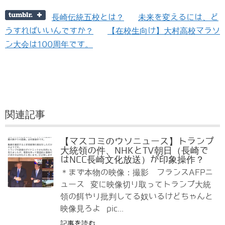
長崎伝統五校とは？
未来を変えるには、ど
うすればいいんですか？
【在校生向け】大村高校マラソ
ン大会は100周年です。
関連記事
【マスコミのウソニュース】トランプ
大統領の件、NHKとTV朝日（長崎で
はNCC長崎文化放送）が印象操作？
＊まず本物の映像：撮影 フランスAFPニ
ュース 変に映像切り取ってトランプ大統
領の餌やり批判してる奴いるけどちゃんと
映像見ろよ pic...
記事を読む