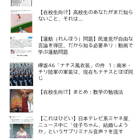
【在校生向け】高校生のあなたがまだ知ら
ないこと、それは…
【蓮舫（れんほう）問題】民進党が自由な
言論を弾圧。だから知る必要あり：動画で
学ぶ蓮舫問題
欅坂46「ナチス風衣装」の件 1：南米・
チリ陸軍の軍装は、現在もナチスとほぼ同
じ
【在校生向け】まとめ：数学の勉強法
【これはひどい】日本テレビ系ミヤネ屋、
ニュース中に「佳子ちゃん、結婚しよう
か」というサブリミナル音声？を流す