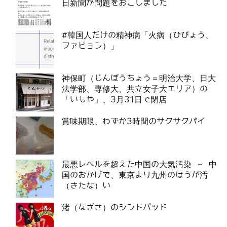
日新聞が問題をおこしました
#韓国人だけの精神病「火病（ひびょう、
ファビョン）」
神保町（じんぼうちょう＝明治大学、日大
法学部、専修大、共立女子大エリア）の
「いもや」、3月31日で閉店
賞味期限、わずか3時間のサクサクパイ
最悪レベルを超えた中国の大気汚染 – 中
国のおかげで、東京より九州のほうが汚
（きたな）い
渚（なぎさ）のシンドバッド