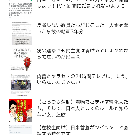
しよう！TV・新聞にだまされないように
反省しない教員たちがおこした、人命を奪
った事故の動画3年分
次の選挙でも民主党は負けるでしょ？わか
ってないのが民主党
偽善とヤラセ？の24時間テレビは、もう、
いらないんじゃない
【ごろつき蓮舫】着物でごまかす帰化人た
ち。そして、日本人としてのルールを知ら
ない女、蓮舫
【在校生向け】日米首脳がツイッターで会
話する時代です