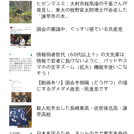
ヒゼンマユミ：大村市桜馬場の千葉さんが
発見し、東大の牧野富太郎博士が命名した
「諫早市の木」
国会の審議中、ぐっすり寝ている共産党
情報弱者世代（60代以上？）の大先輩は、
情報で若者に負けないように、パッドやス
マホの文字ズーム（拡大）機能を使いこな
そう！
【動画あり】国会を恫喝（どうかつ）の場
にするダメダメ政党・民進党です
殺人犯を出した長崎東高・佐世保北高・諫
早高校
日本を守るため、ネットの力で事実を発信