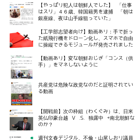
【やっぱり犯人は朝鮮人でした】 「仕事
はスリ」４６歳、韓国籍男を逮捕 「朝は
銀座線、夜は山手線狙っていた」
【工学部志望者向け】動画あり：手で折っ
た紙飛行機をドローン化し、スマホで自由
に操縦できるモジュールが発売されました
【動画あり】変な朝鮮おじぎ「コンス（供
手）」をマネしないように
共産党は危険な政党なのだと証明されてい
る動画
【開戦前】次の枠組（わくぐみ）は、日米
英仏印豪台越 V .S. 独露中 +南北朝鮮な
のか？
週刊文春デジタル、不倫・山尾しおり議員