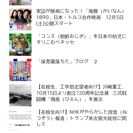
実話が映画になった！「海難（かいなん）
1890」日本・トルコ合作映画 12月5日
(土)公開スタート
「コンス（朝鮮おじぎ）」を日本の幼児に
すりこむベネッセ
「保育園落ちた」ブログ ２
【在校生、工学部志望者向け】川崎重工、
10月15日より創立120周年記念展 三式戦
闘機「飛燕（ひえん）」を展示
【在校生向け】NHKがやらかした捏造（ね
つぞう）報道：トランプ米次期大統領に関
して