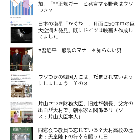
加、「非正規ガー」と発言する野党はウソ
つき？
日本の衛星「かぐや」、月面に50キロの巨
大空洞を発見。既にドイツは映画を作成し
てました
#習近平 服装のマナーを知らない男
ウソつきの韓国人には、だまされないよう
にしましょう その３
片山さつき財務大臣、旧姓が朝長、父方の
出自が大村で、朝永家と関係あり（ソー
ス：片山大臣本人）
同窓会も教員も忘れている？大村高校の歴
史：天皇陛下の行幸を賜った日