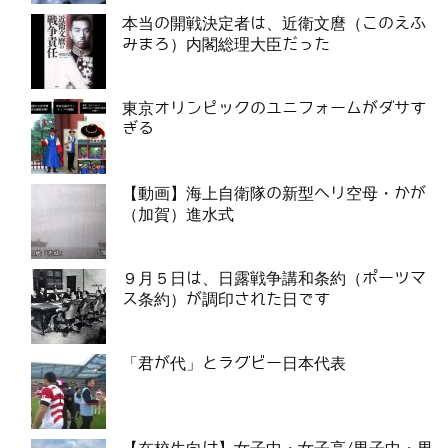
本当の開戦決定者は、近衛文麿（このえふ
みまろ）内閣総理大臣だった
東京オリンピックのユニフォームがダサす
ぎる
【動画】海上自衛隊の新型ヘリ空母・かが
（加賀）進水式
９月５日は、日露戦争講和条約（ポーツマ
ス条約）が調印された日です
「君が代」とラグビー日本代表