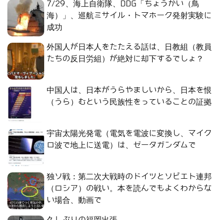
7/29、海上自衛隊、DDG「ちょうかい（鳥
海）」、巡航ミサイル・トマホーク発射実験に
成功
外国人が日本人をたたえる話は、日教組（教員
たちの反日労組）が絶対に却下するでしょ？
中国人は、日本がうらやましいから、日本を恨
（うら）むという民族性をっていることの証拠
宇宙太陽光発電（電気を電波に変換し、マイク
ロ波で地上に送電）は、ゼータガンダムで
独ソ戦：第二次大戦時のドイツとソビエト連邦
（ロシア）の戦い。本を読んでもよくわからな
い場合、動画で
久しぶりの福岡出張