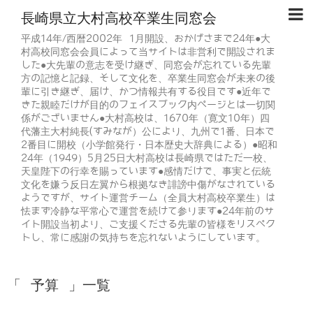
長崎県立大村高校卒業生同窓会
平成14年/西暦2002年 1月開設、おかげさまで24年●大
村高校同窓会会員によって当サイトは非営利で開設されま
した●大先輩の意志を受け継ぎ、同窓会が忘れている先輩
方の記憶と記録、そして文化を、卒業生同窓会が未来の後
輩に引き継ぎ、届け、かつ情報共有する役目です●近年で
きた親睦だけが目的のフェイスブック内ページとは一切関
係がございません●大村高校は、1670年（寛文10年）四
代藩主大村純長(すみなが）公により、九州で1番、日本で
2番目に開校（小学館発行・日本歴史大辞典による）●昭和
24年（1949）5月25日大村高校は長崎県ではただ一校、
天皇陛下の行幸を賜っています●感情だけで、事実と伝統
文化を嫌う反日左翼から根拠なき誹謗中傷がなされている
ようですが、サイト運営チーム（全員大村高校卒業生）は
怯まず冷静な平常心で運営を続けて参ります●24年前のサ
イト開設当初より、ご支援くださる先輩の皆様をリスペク
トし、常に感謝の気持ちを忘れないようにしています。
「 予算 」一覧