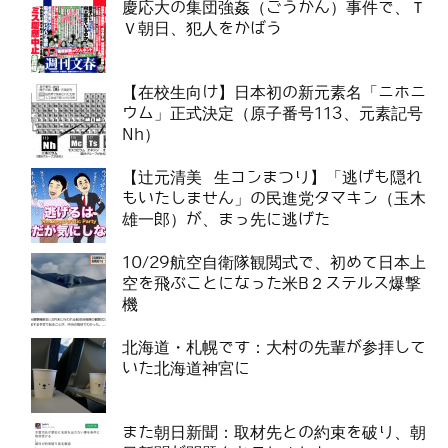
慶応大の集団強姦（ごうかん）事件で、Ｔ
Ｖ朝日、犯人をかばう
【在校生向け】日本初の新元素名「ニホニ
ウム」正式決定（原子番号113、元素記号
Nh）
【辻元清美 生コンまつり】「逃げも隠れ
もいたしません」の民進党タマキン（玉木
雄一郎）が、まっ先に逃げた
10/29航空自衛隊観閲式で、初めて日本上
空を飛ぶことになった米B２ステルス爆撃
機
北海道・札幌です：大村の先輩が参拝して
いた北海道神宮に
また朝日新聞：取材先との約束を破り、朝